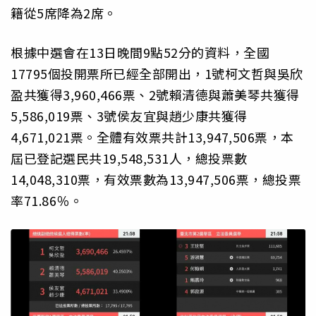
籍從5席降為2席。
根據中選會在13日晚間9點52分的資料，全國
17795個投開票所已經全部開出，1號柯文哲與吳欣
盈共獲得3,960,466票、2號賴清德與蕭美琴共獲得
5,586,019票、3號侯友宜與趙少康共獲得
4,671,021票。全體有效票共計13,947,506票，本
屆已登記選民共19,548,531人，總投票數
14,048,310票，有效票數為13,947,506票，總投票
率71.86％。