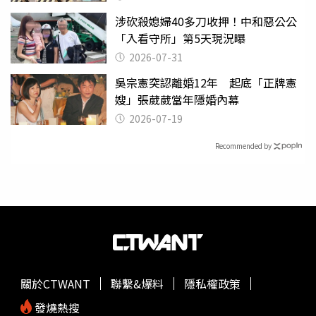
涉砍殺媳婦40多刀收押！中和惡公公
「入看守所」第5天現況曝
2026-07-31
吳宗憲突認離婚12年 起底「正牌憲
嫂」張葳葳當年隱婚內幕
2026-07-19
Recommended by
關於CTWANT
聯繫&爆料
隱私權政策
發燒熱搜