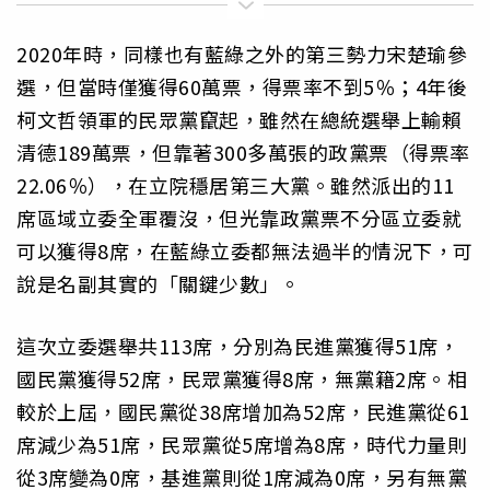
2020年時，同樣也有藍綠之外的第三勢力宋楚瑜參
選，但當時僅獲得60萬票，得票率不到5％；4年後
柯文哲領軍的民眾黨竄起，雖然在總統選舉上輸賴
清德189萬票，但靠著300多萬張的政黨票（得票率
22.06％），在立院穩居第三大黨。雖然派出的11
席區域立委全軍覆沒，但光靠政黨票不分區立委就
可以獲得8席，在藍綠立委都無法過半的情況下，可
說是名副其實的「關鍵少數」。
這次立委選舉共113席，分別為民進黨獲得51席，
國民黨獲得52席，民眾黨獲得8席，無黨籍2席。相
較於上屆，國民黨從38席增加為52席，民進黨從61
席減少為51席，民眾黨從5席增為8席，時代力量則
從3席變為0席，基進黨則從1席減為0席，另有無黨