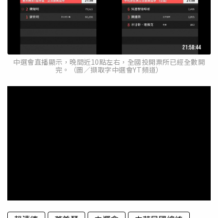
中選會直播顯示，晚間近10點左右，全國投開票所已經全數開
完。（圖／擷取字中選會YT頻道）