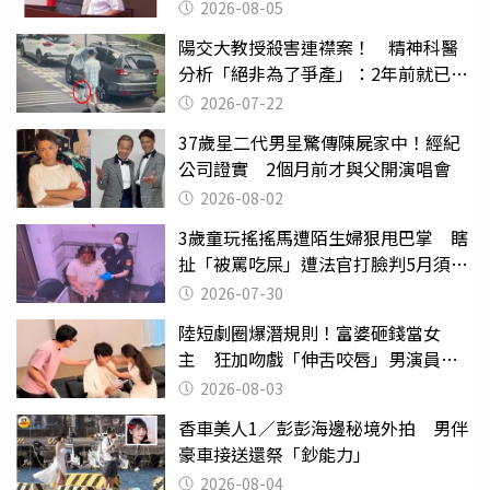
2026-08-05
陽交大教授殺害連襟案！ 精神科醫
分析「絕非為了爭產」：2年前就已言
行詭異
2026-07-22
37歲星二代男星驚傳陳屍家中！經紀
公司證實 2個月前才與父開演唱會
2026-08-02
3歲童玩搖搖馬遭陌生婦狠甩巴掌 瞎
扯「被罵吃屎」遭法官打臉判5月須入
監
2026-07-30
陸短劇圈爆潛規則！富婆砸錢當女
主 狂加吻戲「伸舌咬唇」男演員崩
潰
2026-08-03
香車美人1／彭彭海邊秘境外拍 男伴
豪車接送還祭「鈔能力」
2026-08-04