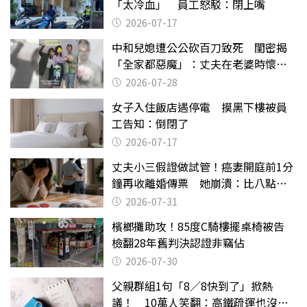
「太冷血」 員工怒駁：閉上嘴
2026-07-17
中和兒媳遭公公砍百刀致死 閨密揭
「全家都惡魔」：丈夫在老婆時懷孕
摔東西
2026-07-28
女子入住飯店遇停電 摸黑下樓被員
工告知：倒閉了
2026-07-17
丈夫小三假證做試管！癌妻開庭前1分
鐘再收離婚傳票 她崩潰：比八點檔
還扯
2026-07-31
檳榔攤助攻！85度C騎樓擺桌椅被告
檢翻28年舊判決認證非竊佔
2026-07-30
父親群組1句「8／8快到了」掀熱
議！ 10萬人笑翻：高鐵疏運也沒列