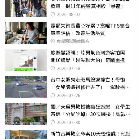
發聲 揭11年經營真相駁「爭產」
2026-08-02
照顧失智長輩心好累？宸曜TPS結合
專業評估，改善生活品質
宸曜國際醫療體系
旅遊變認親！陸男幫台灣遊客拍照
閒聊驚覺「是失聯大伯」奇蹟重逢
2026-07-18
台中女遛狗走斑馬線遭撞亡！母慟
「女兒隨媽祖修行去了」 駕駛過失
致死判9月
2026-07-26
獨／東吳男教授被瘋狂迷戀 女學生
寄信「分屍吃掉」30次騷擾！認罪免
關
2026-07-30
新竹音樂教室命案10天後復課！他批