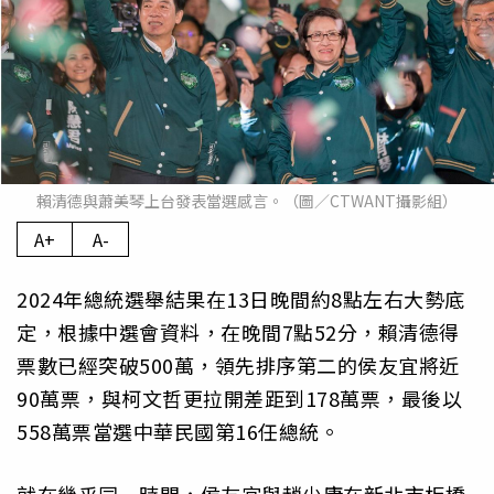
賴清德與蕭美琴上台發表當選感言。（圖／CTWANT攝影組）
A+
A-
2024年總統選舉結果在13日晚間約8點左右大勢底
定，根據中選會資料，在晚間7點52分，賴清德得
票數已經突破500萬，領先排序第二的侯友宜將近
90萬票，與柯文哲更拉開差距到178萬票，最後以
558萬票當選中華民國第16任總統。
就在幾乎同一時間，侯友宜與趙少康在新北市板橋