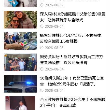
父親節
2026-08-02
深入森林10分鐘藏屍！父涉殺害9歲愛
女 恐怖藏屍手法全曝光
2026-08-04
逃票告性騷1／OL省172元不甘被逮
反控台鐵員工6度騷擾
2026-08-05
疑勞資糾紛！新莊好市多前員工持刀
登賣場頂樓 母苦勸急送醫
2026-08-04
56歲婦失蹤13年！女兒已聲請死亡宣
告 她偷259元牛腱心「復活了」
2026-08-04
台大教授性騷擾2女研究生！不服解聘
2年爭4年 結局出爐