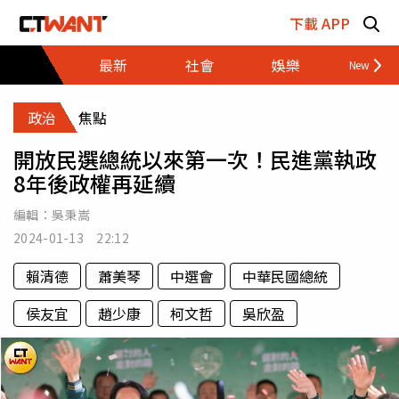
跳至主要內容區塊
下載 APP
最新
社會
娛樂
財經
政治
焦點
開放民選總統以來第一次！民進黨執政
8年後政權再延續
編輯：
吳秉嵩
2024-01-13 22:12
賴清德
蕭美琴
中選會
中華民國總統
侯友宜
趙少康
柯文哲
吳欣盈