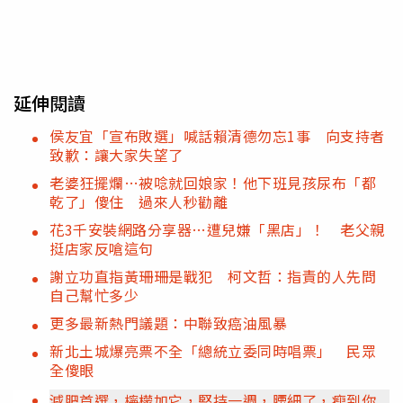
延伸閱讀
侯友宜「宣布敗選」喊話賴清德勿忘1事 向支持者
致歉：讓大家失望了
老婆狂擺爛…被唸就回娘家！他下班見孩尿布「都
乾了」傻住 過來人秒勸離
花3千安裝網路分享器…遭兒嫌「黑店」！ 老父親
挺店家反嗆這句
謝立功直指黃珊珊是戰犯 柯文哲：指責的人先問
自己幫忙多少
更多最新熱門議題：中聯致癌油風暴
新北土城爆亮票不全「總統立委同時唱票」 民眾
全傻眼
減肥首選，檸檬加它，堅持一週，腰細了，瘦到你