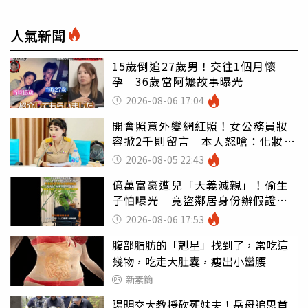
人氣新聞
15歲倒追27歲男！交往1個月懷
孕 36歲當阿嬤故事曝光
2026-08-06 17:04
開會照意外變網紅照！女公務員妝
容掀2千則留言 本人怒嗆：化妝有
錯嗎
2026-08-05 22:43
億萬富豪遭兒「大義滅親」！偷生
子怕曝光 竟盜鄰居身份辦假證落
戶
2026-08-06 17:53
腹部脂肪的「剋星」找到了，常吃這
幾物，吃走大肚囊，瘦出小蠻腰
新素簡
陽明交大教授砍死妹夫！岳母追思首