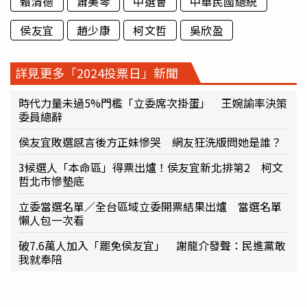
賴清德
蕭美琴
中選會
中華民國總統
侯友宜
趙少康
柯文哲
吳欣盈
詳見更多「2024投票日」新聞
時代力量未過5%門檻「立委席次掛蛋」 王婉諭率決策
委員總辭
侯友宜敗選感言後方正妹慘哭 網友狂洗版問她是誰？
3候選人「本命區」得票出爐！侯友宜新北排第2 柯文
哲北市慘墊底
立委當選名單／全台區域立委開票結果出爐 當選名單
懶人包一次看
破7.6萬人加入「罷免侯友宜」 謝龍介發聲：民進黨敢
我就奉陪