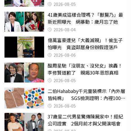
2026-08-05
41歲美成這樣合理嗎？「獸醫乃」最
新近照曝光 網暴動：歲月忘了她
2026-08-04
億萬富豪遭兒「大義滅親」！偷生子
怕曝光 竟盜鄰居身份辦假證落戶
2026-08-06
酸周星馳「沒朋友、沒兒女」挨轟！
李修賢道歉了 親揭30年恩怨真相
2026-08-05
二伯Hahababy千元童裝標示「內外層
皆純棉」 SGS檢測證明：內裡100%
聚酯纖維
2026-08-05
37歲星二代男星驚傳陳屍家中！經紀
公司證實 2個月前才與父開演唱會