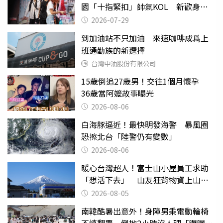
園「十指緊扣」帥氣KOL 新歡身份
曝光
2026-07-29
到加油站不只加油 來速咖啡成爲上
班通勤族的新選擇
台灣中油股份有限公司
15歲倒追27歲男！交往1個月懷孕
36歲當阿嬤故事曝光
2026-08-06
白海豚逼近！最快明發海警 暴風圈
恐擦北台「陸警仍有變數」
2026-08-06
暖心台灣超人！富士山小屋員工求助
「想活下去」 山友狂背物資上山：
台灣真的是寶島
2026-08-05
南韓酷暑出意外！身障男乘電動輪椅