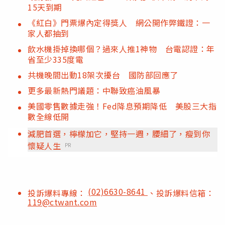
15天到期
《紅白》門票爆內定得獎人 網公開作弊鐵證：一
家人都抽到
飲水機掛掉換哪個？過來人推1神物 台電認證：年
省至少335度電
共機晚間出動18架次擾台 國防部回應了
更多最新熱門議題：中聯致癌油風暴
美國零售數據走強！Fed降息預期降低 美股三大指
數全線低開
減肥首選，檸檬加它，堅持一週，腰細了，瘦到你
懷疑人生
PR
(02)6630-8641
投訴爆料專線：
、投訴爆料信箱：
119@ctwant.com