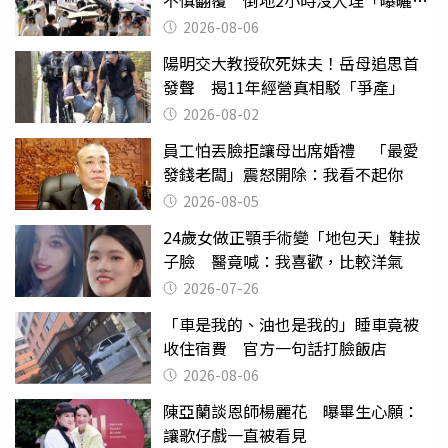
不慎翻覆 倒地2小時沒人理「曝曬
亡」
2026-08-06
陽明交大教授砍死妹夫！岳母追思首
發聲 揭11年經營真相駁「爭產」
2026-08-02
員工怕丟臉拒讓母出席婚禮 「最愛
發錢老闆」震怒開除：我看不起你
2026-08-05
24歲女做正顎手術變「地包天」鞋拔
子臉 醫竟喊：我喜歡，比較洋氣
2026-07-26
「車是我的、油也是我的」睡車竟被
收住宿費 官方一句話打臉飯店
2026-08-06
陳亞蘭談恩師楊麗花 曝畢生心願：
讓歌仔戲一直被看見