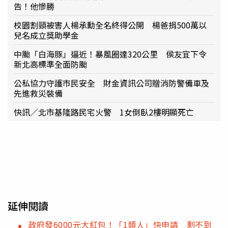
告！他慘勝
校園割頸被害人楊承勳全名終得公開 楊爸捐500萬以
兒名成立獎助學金
中颱「白海豚」逼近！暴風圈達320公里 侯友宜下令
新北高標準全面防颱
公私協力守護市民安全 財金資訊公司贈消防警備車及
先進救災裝備
快訊／北市基隆路民宅火警 1女倒臥2樓明顯死亡
延伸閱讀
政府發6000元大紅包！「1類人」快申請 剩不到