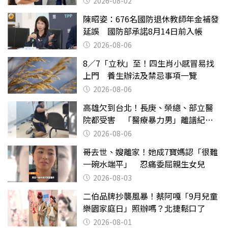
2026-08-02
陳昭姿：676名國防退休教師年金補發
延誤 國防部承諾8月14日前入帳
2026-08-06
8／7「立秋」至！四生肖小感冒易找
上門 養生辦法及禁忌事項一覽
2026-08-06
高雄欠到台北！長庚、榮總、部立醫
院都受害 「醫療暴力男」離譜紀錄
曝光
2026-08-06
哥去世、嫂離家！她成7寶媽認「很難
一碗水端平」 忍痛委屈親生女兒
2026-08-03
二伯品牌抄襲風暴！蔡阿嘎「9月兒童
樂園家庭日」照辦嗎？北捷鬆口了
2026-08-01