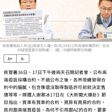
疾管署長莊人祥(左)與發言人羅一鈞(右)16日公布高端採購契約，但合
約疑雲重重引發熱議。（圖／中國時報鄭任南攝）
A+
A-
疾管署16日、17日下午連兩天召開記者會，公布高
端疫苗採購合約。不過公布之後，各界陸續發現合
約中的貓膩，包含像還沒取得製造許可前就決定售
價等等。媒體人謝寒冰17日在《大新聞大爆卦》節
目指出，買車有買車的合約，買房有買房的合約，
政府跟高端買疫苗，為何不引用跟AZ的合約，要拿