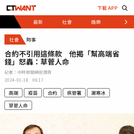
跳至主要內容區塊
下載 APP
最新
社會
娛樂
財經
社會
時事
合約不引用這條款 他揭「幫高端省
錢」怒轟：草菅人命
記者：
中時新聞網祝潤霖
2024-01-18 06:17
高端
疫苗
合約
疾管署
謝寒冰
草菅人命