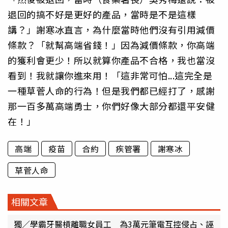
退回的搞不好是更好的產品，當時是不是這樣
講？」謝寒冰直言，為什麼當時他們沒有引用減價
條款？「就幫高端省錢！」因為減價條款，你高端
的獲利會更少！所以就算你產品不合格，我也當沒
看到！我就讓你進來用！「這非常可怕...這完全是
一種草菅人命的行為！但是我們都已經打了，感謝
那一百多萬高端勇士，你們好像大部分都還平安健
在！」
高端
疫苗
合約
疾管署
謝寒冰
草菅人命
相關文章
獨／學霸牙醫槓離職女員工 為3萬元筆電互控侵占、誣