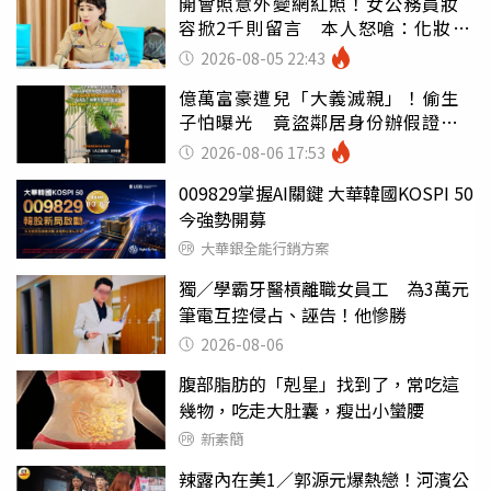
開會照意外變網紅照！女公務員妝
容掀2千則留言 本人怒嗆：化妝有
錯嗎
2026-08-05 22:43
億萬富豪遭兒「大義滅親」！偷生
子怕曝光 竟盜鄰居身份辦假證落
戶
2026-08-06 17:53
009829掌握AI關鍵 大華韓國KOSPI 50
今強勢開募
大華銀全能行銷方案
獨／學霸牙醫槓離職女員工 為3萬元
筆電互控侵占、誣告！他慘勝
2026-08-06
腹部脂肪的「剋星」找到了，常吃這
幾物，吃走大肚囊，瘦出小蠻腰
新素簡
辣露內在美1／郭源元爆熱戀！河濱公