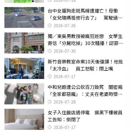
2026-07-18
台中女遛狗走斑馬線遭撞亡！母慟
「女兒隨媽祖修行去了」 駕駛過失
致死判9月
2026-07-26
獨／東吳男教授被瘋狂迷戀 女學生
寄信「分屍吃掉」30次騷擾！認罪免
關
2026-07-30
新竹音樂教室命案10天後復課！他批
「太冷血」 員工怒駁：閉上嘴
2026-07-17
中和兒媳遭公公砍百刀致死 閨密揭
「全家都惡魔」：丈夫在老婆時懷孕
摔東西
2026-07-28
女子入住飯店遇停電 摸黑下樓被員
工告知：倒閉了
2026-07-17