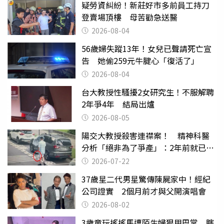
疑勞資糾紛！新莊好市多前員工持刀
登賣場頂樓 母苦勸急送醫
2026-08-04
56歲婦失蹤13年！女兒已聲請死亡宣
告 她偷259元牛腱心「復活了」
2026-08-04
台大教授性騷擾2女研究生！不服解聘
2年爭4年 結局出爐
2026-08-05
陽交大教授殺害連襟案！ 精神科醫
分析「絕非為了爭產」：2年前就已言
行詭異
2026-07-22
37歲星二代男星驚傳陳屍家中！經紀
公司證實 2個月前才與父開演唱會
2026-08-02
3歲童玩搖搖馬遭陌生婦狠甩巴掌 瞎