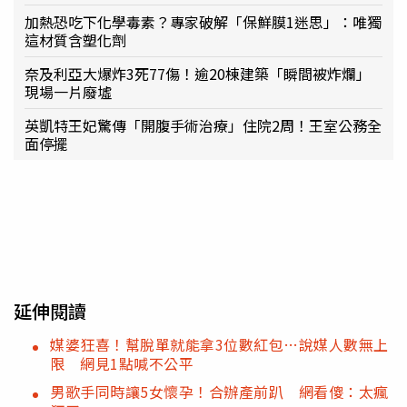
加熱恐吃下化學毒素？專家破解「保鮮膜1迷思」：唯獨
這材質含塑化劑
奈及利亞大爆炸3死77傷！逾20棟建築「瞬間被炸爛」
現場一片廢墟
英凱特王妃驚傳「開腹手術治療」住院2周！王室公務全
面停擺
延伸閱讀
媒婆狂喜！幫脫單就能拿3位數紅包…說媒人數無上
限 網見1點喊不公平
男歌手同時讓5女懷孕！合辦產前趴 網看傻：太瘋