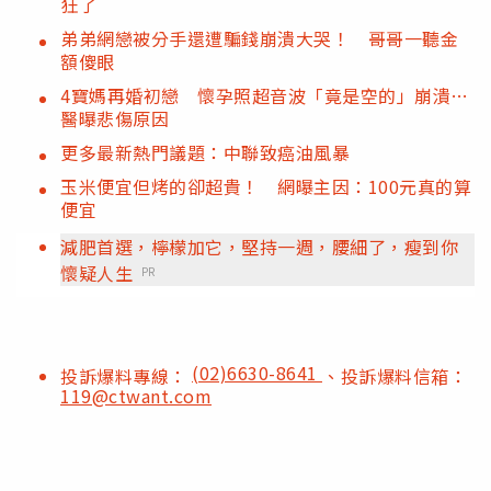
狂了
弟弟網戀被分手還遭騙錢崩潰大哭！ 哥哥一聽金
額傻眼
4寶媽再婚初戀 懷孕照超音波「竟是空的」崩潰…
醫曝悲傷原因
更多最新熱門議題：中聯致癌油風暴
玉米便宜但烤的卻超貴！ 網曝主因：100元真的算
便宜
減肥首選，檸檬加它，堅持一週，腰細了，瘦到你
懷疑人生
PR
(02)6630-8641
投訴爆料專線：
、投訴爆料信箱：
119@ctwant.com