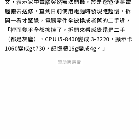
文，表示家中電腦突然無法開機，於是爸爸便將電
腦搬去送修，直到日前使用電腦時發現跑超慢，拆
開一看才驚覺，電腦零件全被換成老舊的二手貨，
「裡面幾乎全都換掉了，拆開來看感覺還是二手
（都是灰塵），CPU i5-8400變成i3-3220，顯示卡
1060變成gt730，記憶體16g變成4g。」