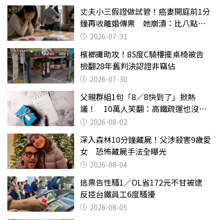
丈夫小三假證做試管！癌妻開庭前1分
鐘再收離婚傳票 她崩潰：比八點檔
還扯
2026-07-31
檳榔攤助攻！85度C騎樓擺桌椅被告
檢翻28年舊判決認證非竊佔
2026-07-30
父親群組1句「8／8快到了」掀熱
議！ 10萬人笑翻：高鐵疏運也沒列
父親節
2026-08-02
深入森林10分鐘藏屍！父涉殺害9歲愛
女 恐怖藏屍手法全曝光
2026-08-04
逃票告性騷1／OL省172元不甘被逮
反控台鐵員工6度騷擾
2026-08-05