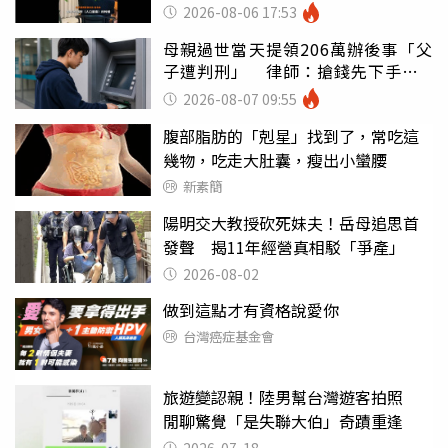
戶
2026-08-06 17:53
母親過世當天提領206萬辦後事「父
子遭判刑」 律師：搶錢先下手是
罪
2026-08-07 09:55
腹部脂肪的「剋星」找到了，常吃這
幾物，吃走大肚囊，瘦出小蠻腰
新素簡
陽明交大教授砍死妹夫！岳母追思首
發聲 揭11年經營真相駁「爭產」
2026-08-02
做到這點才有資格說愛你
台灣癌症基金會
旅遊變認親！陸男幫台灣遊客拍照
閒聊驚覺「是失聯大伯」奇蹟重逢