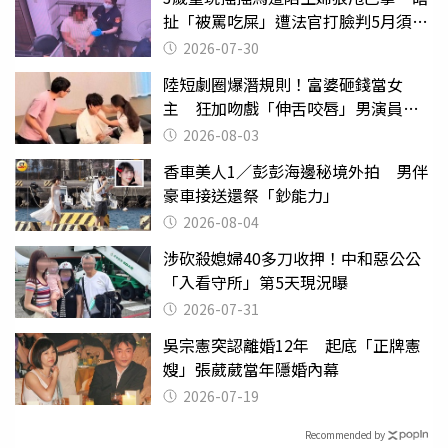
扯「被罵吃屎」遭法官打臉判5月須入
監
2026-07-30
陸短劇圈爆潛規則！富婆砸錢當女
主 狂加吻戲「伸舌咬唇」男演員崩
潰
2026-08-03
香車美人1／彭彭海邊秘境外拍 男伴
豪車接送還祭「鈔能力」
2026-08-04
涉砍殺媳婦40多刀收押！中和惡公公
「入看守所」第5天現況曝
2026-07-31
吳宗憲突認離婚12年 起底「正牌憲
嫂」張葳葳當年隱婚內幕
2026-07-19
Recommended by