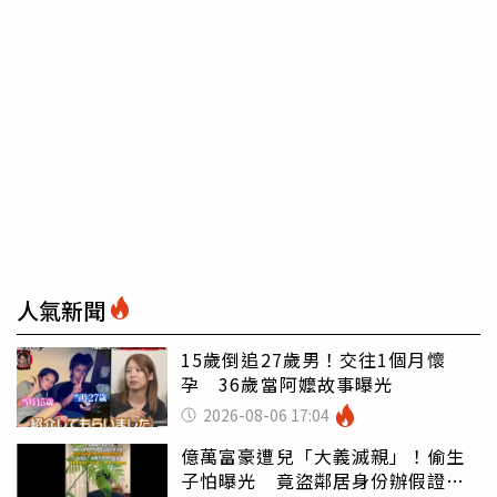
人氣新聞
15歲倒追27歲男！交往1個月懷
孕 36歲當阿嬤故事曝光
2026-08-06 17:04
億萬富豪遭兒「大義滅親」！偷生
子怕曝光 竟盜鄰居身份辦假證落