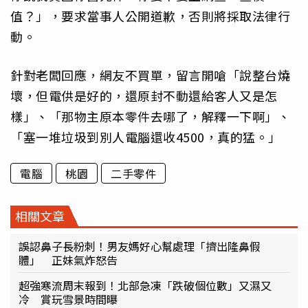
值？」，要求當事人公開道歉，否則將採取法律行
動。
針對老闆回應，網友不買單，留言開嗆「說整台燒
壞，但電供是好的，還原封不動還給客人又是怎
樣」、「那物主原本零件去哪了，解釋一下啊」、
「塞一堆垃圾到別人電腦還收4500，真的猛。」
電腦
桃園
二手零件
相關文章
誤認鼻子長粉刺！男友媽好心幫處理「擠出隆鼻假
體」 正妹氣炸怒告
超強寒流周末報到！北部急凍「跌破個位數」又濕又
冷 賞玩雪景時間曝