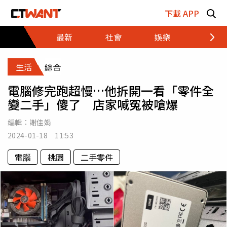
跳至主要內容區塊
下載 APP
最新
社會
娛樂
財經
生活
綜合
電腦修完跑超慢…他拆開一看「零件全
變二手」傻了 店家喊冤被嗆爆
編輯：
謝佳娟
2024-01-18 11:53
電腦
桃園
二手零件