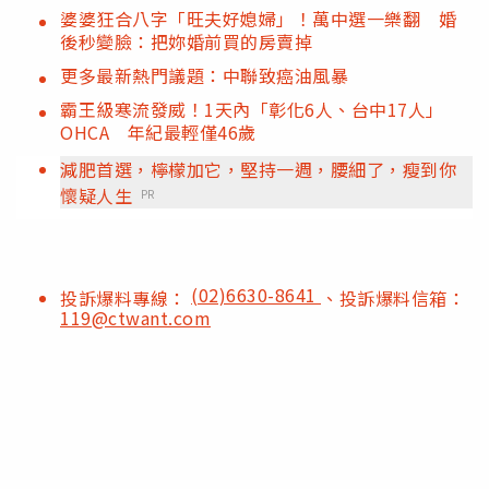
婆婆狂合八字「旺夫好媳婦」！萬中選一樂翻 婚
後秒變臉：把妳婚前買的房賣掉
更多最新熱門議題：中聯致癌油風暴
霸王級寒流發威！1天內「彰化6人、台中17人」
OHCA 年紀最輕僅46歲
減肥首選，檸檬加它，堅持一週，腰細了，瘦到你
懷疑人生
PR
(02)6630-8641
投訴爆料專線：
、投訴爆料信箱：
119@ctwant.com