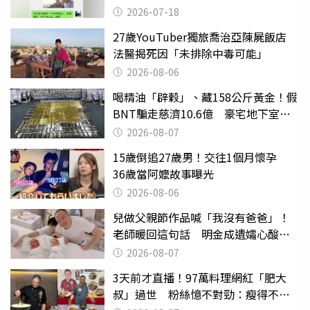
2026-07-18
27歲YouTuber獨旅喬治亞陳屍飯店
法醫揭死因「未排除中毒可能」
2026-08-06
喝精油「辟穀」、藏158公斤黃金！假
BNT騙走慈濟10.6億 豪宅地下室竟
挖出乾鮑金庫
2026-08-07
15歲倒追27歲男！交往1個月懷孕
36歲當阿嬤故事曝光
2026-08-06
兒做父親節作品喊「我沒有爸爸」！
老師暖回這句話 明金成遺孀心酸惹
淚
2026-08-07
3天前才直播！97萬料理網紅「肥大
叔」過世 粉絲憶不對勁：瘦得不合