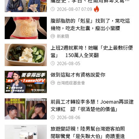
編歷史：李白、杜甫用鮮卑文寫
詩？
2026-08-07 07:09
腹部脂肪的「剋星」找到了，常吃這
幾物，吃走大肚囊，瘦出小蠻腰
新素簡
上班2週就累垮！她曬「史上最敷衍便
當」 150萬人全笑翻
2026-08-05
做到這點才有資格說愛你
台灣癌症基金會
前員工才轉投李多慧！Joeman再談建
文爆紅 認「很清楚他的價值」
2026-08-06
旅遊變認親！陸男幫台灣遊客拍照
閒聊驚覺「是失聯大伯」奇蹟重逢