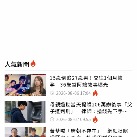
人氣新聞
15歲倒追27歲男！交往1個月懷
孕 36歲當阿嬤故事曝光
2026-08-06 17:04
母親過世當天提領206萬辦後事「父
子遭判刑」 律師：搶錢先下手是
罪
2026-08-07 09:55
苦苓喊「唐朝不存在」 網紅批瞎