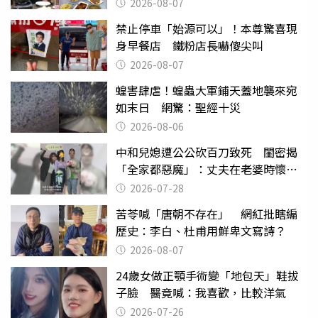
理
2026-08-07
禁止停車「始源可以」！本尊驚喜現
身早餐店 鐵粉店長嚇傻尖叫
2026-08-07
蝗害肆虐！蝗蟲大軍鋪天蓋地襲來宛
如末日 網驚：聖經十災
2026-08-06
中和兒媳遭公公砍百刀致死 閨密揭
「全家都惡魔」：丈夫在老婆時懷孕
摔東西
2026-07-28
苦苓喊「唐朝不存在」 網紅批瞎編
歷史：李白、杜甫用鮮卑文寫詩？
2026-08-07
24歲女做正顎手術變「地包天」鞋拔
子臉 醫竟喊：我喜歡，比較洋氣
2026-07-26