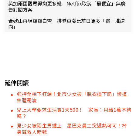
英加兩國觀眾得掏更多錢 Netflix取消「最便宜」無廣
告訂閱方案
合歡山再現靄靄白雪 排隊車潮比前日更多「還一堆逆
向」
延伸閱讀
強押至橋下狂踹！北市少女被「脫衣逼下跪」慘遭
集體霸凌
兒上大學要求生活費1天500！ 家長：月給1萬不夠
嗎？
見少女被陌生男纏上 星巴克員工突遞熱可可！杯
身藏救人暗號