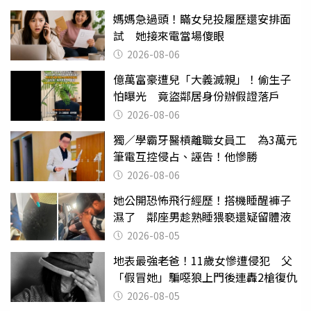
媽媽急過頭！瞞女兒投履歷還安排面
試 她接來電當場傻眼
2026-08-06
億萬富豪遭兒「大義滅親」！偷生子
怕曝光 竟盜鄰居身份辦假證落戶
2026-08-06
獨／學霸牙醫槓離職女員工 為3萬元
筆電互控侵占、誣告！他慘勝
2026-08-06
她公開恐怖飛行經歷！搭機睡醒褲子
濕了 鄰座男趁熟睡猥褻還疑留體液
2026-08-05
地表最強老爸！11歲女慘遭侵犯 父
「假冒她」騙噁狼上門後連轟2槍復仇
2026-08-05