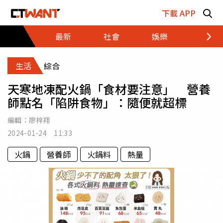
跳至主要內容區塊
下載 APP
最新
社會
娛樂
財經
生活
綜合
天寒地凍配火鍋「食材要注意」 營養
師點名「陷阱食物」：隨便就超標
編輯：
廖梓翔
2024-01-24 11:33
火鍋
營養師
火鍋料
熱量