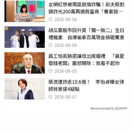
女網紅慘被兩度感情詐騙！前夫假割
頸詐光200萬再遇假富商「養套殺
2000萬」
2026-08-06
胡瓜靠股市回升買「獨一無二」生日
禮寵妻 自爆偷拿百萬現金搞砸驚喜
2026-08-06
員工怕丟臉拒讓母出席婚禮 「最愛
發錢老闆」震怒開除：我看不起你
2026-08-05
慈濟遭詐走10.6億！ 李怡貞曝女律
師背景提4疑點
2026-08-07
Recommended by