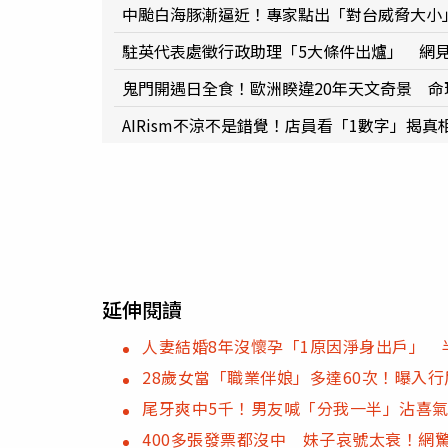
中颱白海豚漸逼近！專家點出「對台威脅大小
駐英代表處徵行政助理「5大條件出爐」 網
鬼門開遇日全食！歐洲睽違20年天文奇景 命
AIRism不涼不是錯覺！店員看「1數字」揭
延伸閱讀
人妻結婚8年沒懷孕「1原因淨身出戶」 
28歲女當「職業伴娘」多達60次！曝入
尾牙爽中5千！男友喊「分我一半」沾喜
400多張發票都沒中 妹子哀號太衰！網