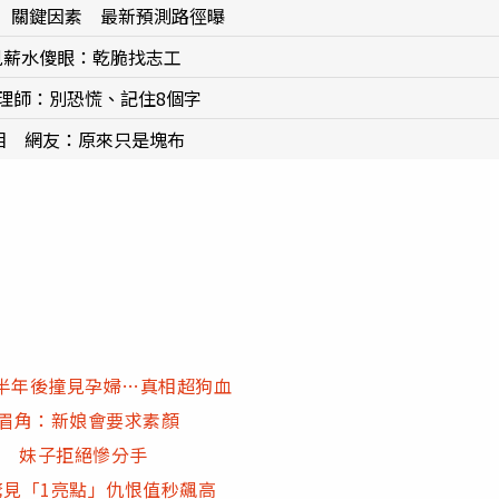
」關鍵因素 最新預測路徑曝
見薪水傻眼：乾脆找志工
理師：別恐慌、記住8個字
真相 網友：原來只是塊布
半年後撞見孕婦…真相超狗血
行眉角：新娘會要求素顏
氣 妹子拒絕慘分手
驚見「1亮點」仇恨值秒飆高