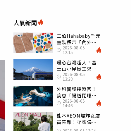
人氣新聞
二伯Hahababy千元
童裝標示「內外層
2026-08-05
皆純棉」 SGS檢
12:15
測證明：內裡100%
聚酯纖維
暖心台灣超人！富
士山小屋員工求助
2026-08-05
「想活下去」 山
13:28
友狂背物資上山：
台灣真的是寶島
外科醫誤接器官！
病患「腸道閉環」
2026-08-05
無法排便險死 同
14:46
行看傻：糟糕至極
熊本AEON爆炸女店
員罹難！守靈儀式
擺純白婚紗 「妻
2026-08-05 13:24