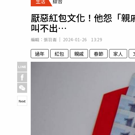
生活
綜合
人物
汽車
厭惡紅包文化！他怨「親
專欄
叫不出…
房產新勢力
編輯：
張羽崙
2024-01-26 13:29
過年
紅包
親戚
春節
家人
Next