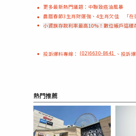
更多最新熱門議題：中聯致癌油風暴
農曆春節3生肖財運強、4生肖欠佳 「在
小資族存款利率最高10%！數位帳戶這樣
(02)6630-8641
投訴爆料專線：
、投訴
熱門推薦