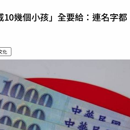
寵物
戚10幾個小孩」全要給：連名字都
運勢
運動
梅酒
文化