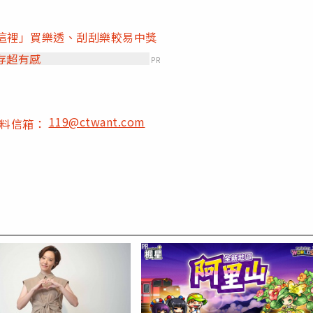
這裡」買樂透、刮刮樂較易中獎
存超有感
PR
119@ctwant.com
爆料信箱：
PR