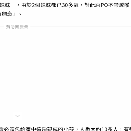
妹妹」，由於2個妹妹都已30多歲，對此原PO不禁感嘆
有夠衰」。
還必須包給家中遠房親戚的小孩，人數大約10多人，有