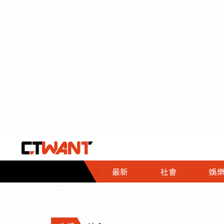
社會首頁
娛樂首頁
財經首頁
政
:::
最新
社會
娛
時事
即時
熱線
:::
直擊
大條
人物
調查
專題
３Ｃ