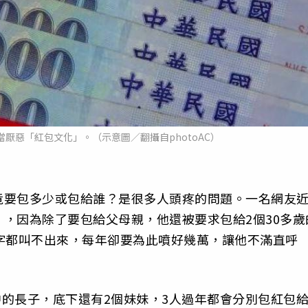
厭惡「紅包文化」。（示意圖／翻攝自photoAC）
竟要包多少或包給誰？是很多人頭疼的問題。一名網友
，因為除了要包給父母親，他還被要求包給2個30多歲
字都叫不出來，每年卻要為此噴好幾萬，讓他不滿直呼
」
中的長子，底下還有2個妹妹，3人過年都會分別包紅包