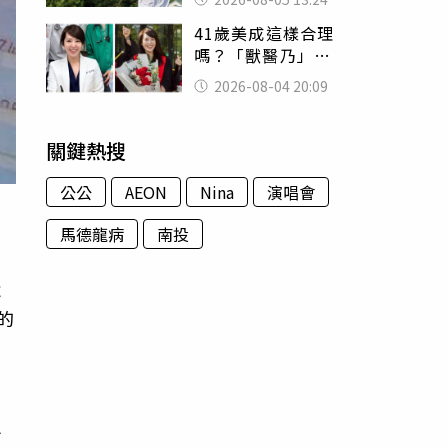
已不在身邊」他淚
41歲美成這樣合理
喊：無法想像
嗎？「獸醫乃」最
新近照曝光 網暴
2026-08-04 20:09
動：歲月忘了她
關鍵熱搜
公公
AEON
Nina
演唱會
馬德龍病
南投
近
的
給