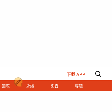
下載 APP
國際
永續
影音
專題