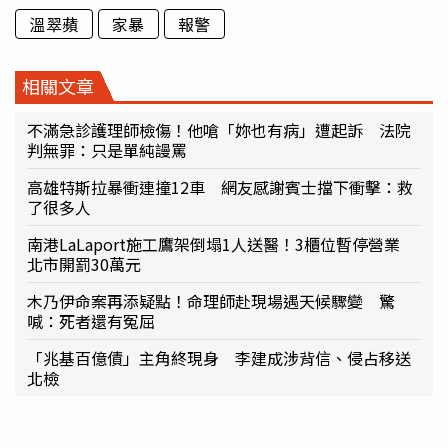
溫翠蘋
家暴
報警
相關文章
不滿急診護理師檢傷！他嗆「妳也有病」遭起訴 法院
判無罪：只是單純謾罵
高雄特斯拉暴衝連撞12車 網友感謝賓士擋下衝擊：救
了很多人
南港LaLaport施工鷹架倒塌1人送醫！3櫃位暫停營業
北市開罰30萬元
木乃伊命案再添疑點！命理師赴現場遇天候驟變 驚
喊：死者還有冤屈
「兆基百億債」主角終現身 李建成涉背信、侵占移送
北檢