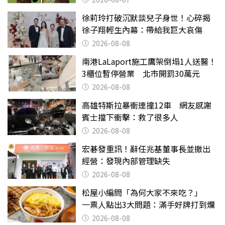
徐莉玲打破沉默談兒子身世！心碎揭
徐子翔輕生內幕：帶給我巨大哀傷
2026-08-08
南港LaLaport施工鷹架倒塌1人送醫！
3櫃位暫停營業 北市開罰30萬元
2026-08-08
高雄特斯拉暴衝連撞12車 網友感謝
賓士擋下衝擊：救了很多人
2026-08-08
宏碁發重訊！辭任兆基董事長並撤出
經營：發現內部管理缺失
2026-08-08
松屋小編問「為何大家不來吃？」
一票人點出3大問題：滿手好牌打到爛
2026-08-08