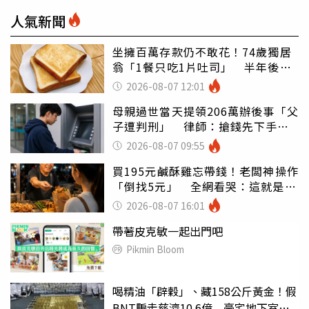
人氣新聞
坐擁百萬存款仍不敢花！74歲獨居
翁「1餐只吃1片吐司」 半年後暴
瘦嚇壞女兒
2026-08-07 12:01
母親過世當天提領206萬辦後事「父
子遭判刑」 律師：搶錢先下手是
罪
2026-08-07 09:55
買195元鹹酥雞忘帶錢！老闆神操作
「倒找5元」 全網看哭：這就是台
灣
2026-08-07 16:01
帶著皮克敏一起出門吧
Pikmin Bloom
喝精油「辟穀」、藏158公斤黃金！假
BNT騙走慈濟10.6億 豪宅地下室竟