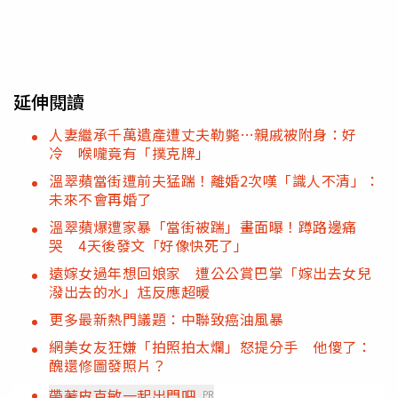
延伸閱讀
人妻繼承千萬遺產遭丈夫勒斃…親戚被附身：好
冷 喉嚨竟有「撲克牌」
溫翠蘋當街遭前夫猛踹！離婚2次嘆「識人不清」：
未來不會再婚了
溫翠蘋爆遭家暴「當街被踹」畫面曝！蹲路邊痛
哭 4天後發文「好像快死了」
遠嫁女過年想回娘家 遭公公賞巴掌「嫁出去女兒
潑出去的水」尪反應超暖
更多最新熱門議題：中聯致癌油風暴
網美女友狂嫌「拍照拍太爛」怒提分手 他傻了：
醜還修圖發照片？
帶著皮克敏一起出門吧
PR