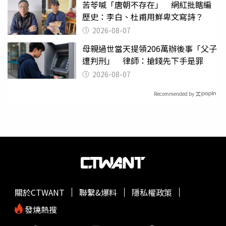
苦苓喊「唐朝不存在」 網紅批瞎編
歷史：李白、杜甫用鮮卑文寫詩？
2026-08-07
母親過世當天提領206萬辦後事「父子
遭判刑」 律師：搶錢先下手是罪
2026-08-07
Recommended by
關於CTWANT
聯繫&爆料
隱私權政策
發燒熱搜