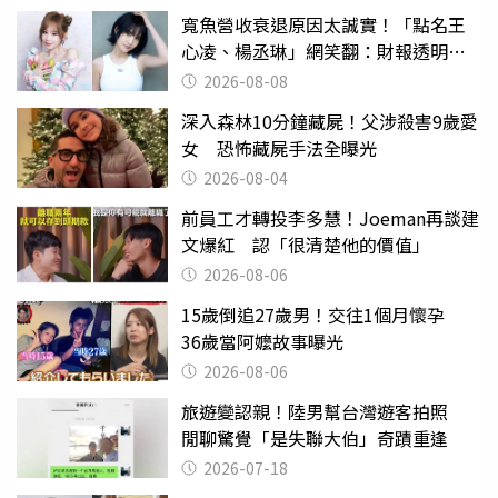
寬魚營收衰退原因太誠實！「點名王
心凌、楊丞琳」網笑翻：財報透明度
滿分
2026-08-08
深入森林10分鐘藏屍！父涉殺害9歲愛
女 恐怖藏屍手法全曝光
2026-08-04
前員工才轉投李多慧！Joeman再談建
文爆紅 認「很清楚他的價值」
2026-08-06
15歲倒追27歲男！交往1個月懷孕
36歲當阿嬤故事曝光
2026-08-06
旅遊變認親！陸男幫台灣遊客拍照
閒聊驚覺「是失聯大伯」奇蹟重逢
2026-07-18