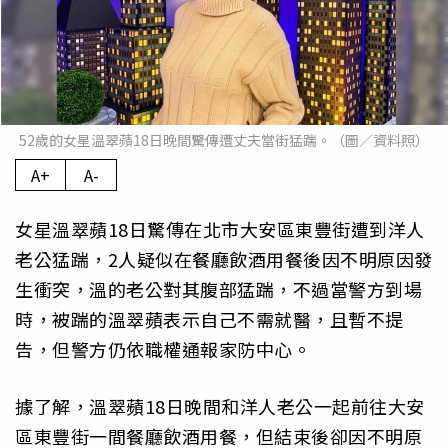
52歲的女星溫翠蘋18日晚間驚傳遭丈夫當街猛踹。（圖／資料照）
A+
A-
女星溫翠蘋18日驚傳在北市大安區東豐街遭到洋人
老公猛踹，2人疑似在餐廳飲酒用餐後因不明原因發
生衝突，溫的老公對其腹部猛踹，不過當警方到場
時，被踹的溫翠蘋表示自己不需就醫，且暫不提
告，但警方仍依職權通報家防中心。
據了解，溫翠蘋18日晚間和洋人老公一起前往大安
區東豐街一間餐廳飲酒用餐，但結束後卻因不明原