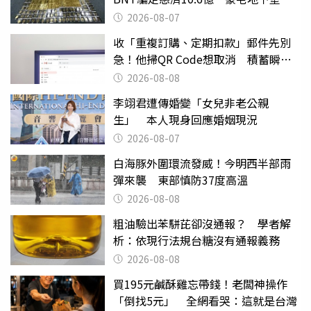
挖出乾鮑金庫
2026-08-07
收「重複訂購、定期扣款」郵件先別
急！他掃QR Code想取消 積蓄瞬間
蒸發
2026-08-08
李翊君遭傳婚變「女兒非老公親
生」 本人現身回應婚姻現況
2026-08-07
白海豚外圍環流發威！今明西半部雨
彈來襲 東部慎防37度高溫
2026-08-08
粗油驗出苯駢芘卻沒通報？ 學者解
析：依現行法規台糖沒有通報義務
2026-08-08
買195元鹹酥雞忘帶錢！老闆神操作
「倒找5元」 全網看哭：這就是台灣