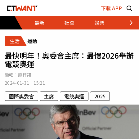
跳至主要內容區塊
下載 APP
最新
社會
娛樂
財經
生活
運動
最快明年！奧委會主席：最慢2026舉辦
電競奧運
編輯：
廖梓翔
2024-01-31 15:21
國際奧委會
主席
電競奧運
2025