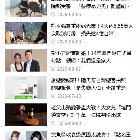
院都受害 「醫療暴力男」離譜紀錄
曝光
2026-08-06
熊本強震重創觀光業！4天內6.55萬人
次取消訂房 損失逾4億台幣
2026-08-08
彭小刀證實離婚！14年豪門婚正式畫
句點 親曝：我們還是家人
2026-08-07
旅遊變認親！陸男幫台灣遊客拍照
閒聊驚覺「是失聯大伯」奇蹟重逢
2026-07-18
老父出殯變爭產大戰！大女兒「堵門
鎖靈堂」討千萬 法院判決出爐
2026-08-08
寬魚營收衰退原因太誠實！「點名王