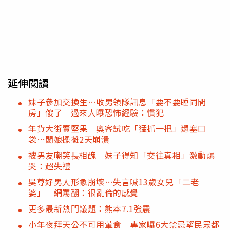
延伸閱讀
妹子參加交換生…收男領隊訊息「要不要睡同間
房」傻了 過來人曝恐怖經驗：慣犯
年貨大街賣堅果 奧客試吃「猛抓一把」還塞口
袋…闆娘擺攤2天崩潰
被男友嘲笑長相醜 妹子得知「交往真相」激動爆
哭：超失禮
吳尊好男人形象崩壞…失言喊13歲女兒「二老
婆」 網罵翻：很亂倫的感覺
更多最新熱門議題：熊本7.1強震
小年夜拜天公不可用葷食 專家曝6大禁忌望民眾都