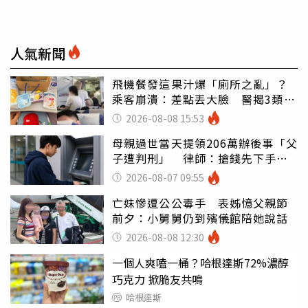
人氣新聞
飛機餐發這果汁爆「廁所之亂」？
乘客崩潰：差點丟大臉 醫揭3類人
別亂喝
2026-08-08 15:53
母親過世當天提領206萬辦後事「父
子遭判刑」 律師：搶錢先下手是
罪
2026-08-07 09:55
亡妹慘遭公公毒手 表姊憶父親節
前夕：小舅舅仍到殯儀館陪她說話
2026-08-08 12:30
一個人爽嗑一桶？哈根達斯72%濃醇
巧克力 掀脆友共鳴
哈根達斯