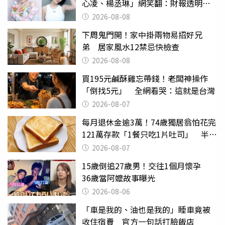
心凌、楊丞琳」網笑翻：財報透明度
滿分
2026-08-08
下周鬼門開！家中掛兩物易招好兄
弟 居家風水12禁忌快檢查
2026-08-08
買195元鹹酥雞忘帶錢！老闆神操作
「倒找5元」 全網看哭：這就是台灣
2026-08-07
每月退休金逾3萬！74歲獨居翁怕花完
121萬存款「1餐只吃1片吐司」 半年
後暴瘦嚇壞女兒
2026-08-07
15歲倒追27歲男！交往1個月懷孕
36歲當阿嬤故事曝光
2026-08-06
「車是我的、油也是我的」睡車竟被
收住宿費 官方一句話打臉飯店