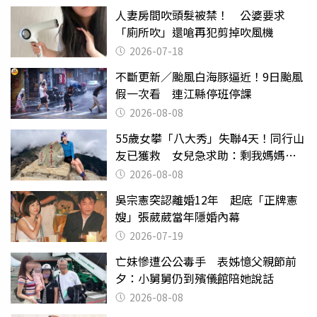
人妻房間吹頭髮被禁！ 公婆要求
「廁所吹」還嗆再犯剪掉吹風機
2026-07-18
不斷更新／颱風白海豚逼近！9日颱風
假一次看 連江縣停班停課
2026-08-08
55歲女攀「八大秀」失聯4天！同行山
友已獲救 女兒急求助：剩我媽媽還
沒找到
2026-08-08
吳宗憲突認離婚12年 起底「正牌憲
嫂」張葳葳當年隱婚內幕
2026-07-19
亡妹慘遭公公毒手 表姊憶父親節前
夕：小舅舅仍到殯儀館陪她說話
2026-08-08