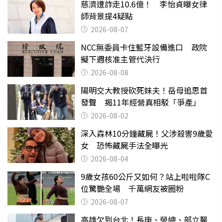
慈濟遭詐走10.6億！ 李怡貞曝女律
師背景提4疑點
2026-08-07
NCC無委員卡住藍牙設備進口 政院
擬下週核准主管代決行
2026-08-08
陽明交大教授砍死妹夫！岳母追思首
發聲 揭11年經營真相駁「爭產」
2026-08-02
深入森林10分鐘藏屍！父涉殺害9歲愛
女 恐怖藏屍手法全曝光
2026-08-04
9歲女孩60公斤又如何？站上啦啦隊C
位驚艷全場 千萬網友被圈粉
2026-08-07
高雄欠到台北！長庚、榮總、部立醫