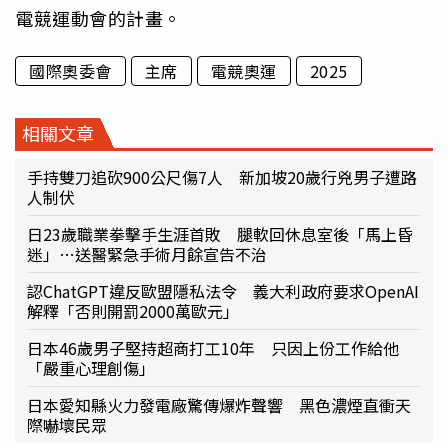
電競運動會的計畫。
國際奧委會
主席
電競奧運
2025
相關文章
手持雙刀追砍900公尺傷7人 新加坡20歲行兇男子遭路
人制伏
日23歲職業拳擊手生涯首敗 腿軟回休息室後「馬上昏
迷」…送醫緊急手術月餘宣告不治
認ChatGPT違反歐盟隱私法令 義大利政府要求OpenAI
解釋「否則開罰2000萬歐元」
日本46歲男子堅持超商打工10年 只因上份工作給他
「嚴重心理創傷」
日本愛知縣火力發電廠驚傳爆炸聲響 黑色濃煙直衝天
際嚇壞民眾