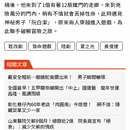
禍後，他來到了1個有著12扇鐵門的走廊，來到兇
險萬分的門內，稍有不慎就會丟掉性命，此時遇見
神秘男子「阮白潔」，原來兩人穿越進入遊戲，為
此聯手破解冒險之旅。
耽改劇
致命遊戲
陸劇
夏之光
黃俊捷
相關文章
戴安全帽前⋯眼鏡蛇竟鑽出來！ 男子瞬間嚇壞
全國最早！五甲關帝廟開出「中上」國運籤 龍年世運
昌隆、風調雨順
彰化巷仔內60年老店「肉圓南」今熄燈！ 網不捨：隱
藏菜單又少一家
山東醫院欠薪8個月！總額近2億 院長竟宣布「絕
食」：減少欠薪的愧疚