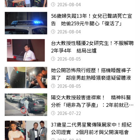
2026-08-04
56歲婦失蹤13年！女兒已聲請死亡宣
告 她偷259元牛腱心「復活了」
2026-08-04
台大教授性騷擾2女研究生！不服解聘
2年爭4年 結局出爐
2026-08-05
她公開恐怖飛行經歷！搭機睡醒褲子
濕了 鄰座男趁熟睡猥褻還疑留體液
2026-08-05
陽交大教授殺害連襟案！ 精神科醫
分析「絕非為了爭產」：2年前就已言
行詭異
2026-07-22
37歲星二代男星驚傳陳屍家中！經紀
公司證實 2個月前才與父開演唱會