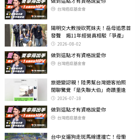
做到這點才有資格說愛你
台灣癌症基金會
陽明交大教授砍死妹夫！岳母追思首
發聲 揭11年經營真相駁「爭產」
2026-08-02
做到這點才有資格說愛你
台灣癌症基金會
旅遊變認親！陸男幫台灣遊客拍照
閒聊驚覺「是失聯大伯」奇蹟重逢
2026-07-18
做到這點才有資格說愛你
台灣癌症基金會
台中女遛狗走斑馬線遭撞亡！母慟