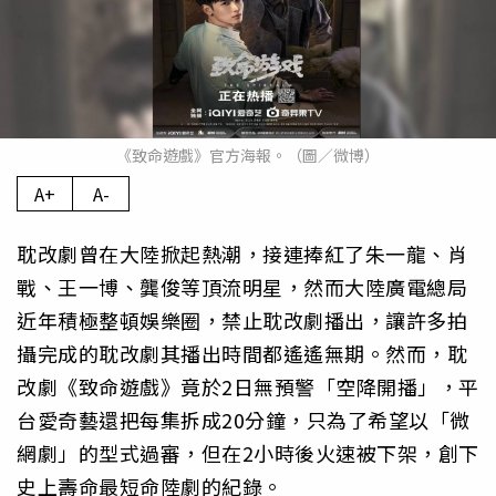
《致命遊戲》官方海報。（圖／微博）
A+
A-
耽改劇曾在大陸掀起熱潮，接連捧紅了朱一龍、肖
戰、王一博、龔俊等頂流明星，然而大陸廣電總局
近年積極整頓娛樂圈，禁止耽改劇播出，讓許多拍
攝完成的耽改劇其播出時間都遙遙無期。然而，耽
改劇《致命遊戲》竟於2日無預警「空降開播」，平
台愛奇藝還把每集拆成20分鐘，只為了希望以「微
網劇」的型式過審，但在2小時後火速被下架，創下
史上壽命最短命陸劇的紀錄。