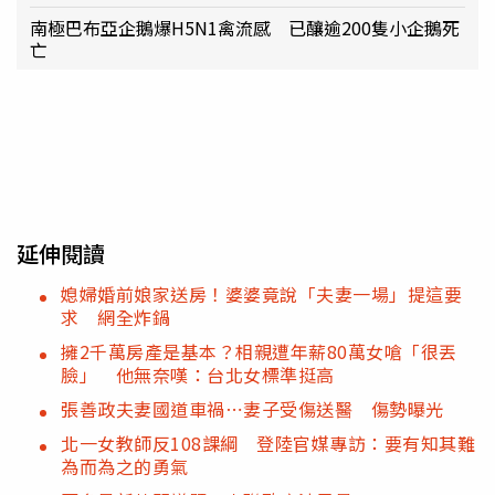
南極巴布亞企鵝爆H5N1禽流感 已釀逾200隻小企鵝死
亡
延伸閱讀
媳婦婚前娘家送房！婆婆竟說「夫妻一場」提這要
求 網全炸鍋
擁2千萬房產是基本？相親遭年薪80萬女嗆「很丟
臉」 他無奈嘆：台北女標準挺高
張善政夫妻國道車禍⋯妻子受傷送醫 傷勢曝光
北一女教師反108課綱 登陸官媒專訪：要有知其難
為而為之的勇氣