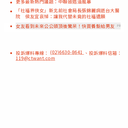
更多最新熱門議題：中聯致癌油風暴
「社福界俠女」新北前社會局長張錦麗病逝台大醫
院 侯友宜哀悼：讓我代替未竟的社福遺願
女友看到未來公公頭頂後驚呆！快買養髮給男友
PR
(02)6630-8641
投訴爆料專線：
、投訴爆料信箱：
119@ctwant.com