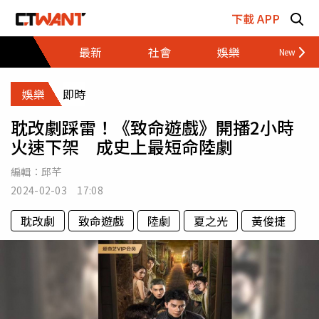
跳至主要內容區塊
下載 APP
最新
社會
娛樂
財經
娛樂
即時
耽改劇踩雷！《致命遊戲》開播2小時
火速下架 成史上最短命陸劇
編輯：
邱芊
2024-02-03 17:08
耽改劇
致命遊戲
陸劇
夏之光
黃俊捷