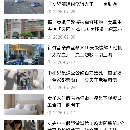
「女兒隨媽祖修行去了」 駕駛過失
致死判9月
2026-07-26
獨／東吳男教授被瘋狂迷戀 女學生
寄信「分屍吃掉」30次騷擾！認罪免
關
2026-07-30
新竹音樂教室命案10天後復課！他批
「太冷血」 員工怒駁：閉上嘴
2026-07-17
中和兒媳遭公公砍百刀致死 閨密揭
「全家都惡魔」：丈夫在老婆時懷孕
摔東西
2026-07-28
女子入住飯店遇停電 摸黑下樓被員
工告知：倒閉了
2026-07-17
丈夫小三假證做試管！癌妻開庭前1分