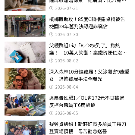
鐘再收離婚傳票 她崩潰：比八點檔
還扯
2026-07-31
檳榔攤助攻！85度C騎樓擺桌椅被告
檢翻28年舊判決認證非竊佔
2026-07-30
父親群組1句「8／8快到了」掀熱
議！ 10萬人笑翻：高鐵疏運也沒列
父親節
2026-08-02
深入森林10分鐘藏屍！父涉殺害9歲愛
女 恐怖藏屍手法全曝光
2026-08-04
逃票告性騷1／OL省172元不甘被逮
反控台鐵員工6度騷擾
2026-08-05
疑勞資糾紛！新莊好市多前員工持刀
登賣場頂樓 母苦勸急送醫