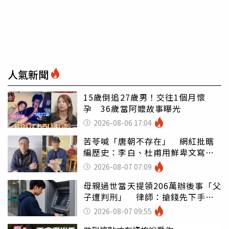
人氣新聞
15歲倒追27歲男！交往1個月懷
孕 36歲當阿嬤故事曝光
2026-08-06 17:04
苦苓喊「唐朝不存在」 網紅批瞎
編歷史：李白、杜甫用鮮卑文寫
詩？
2026-08-07 07:09
母親過世當天提領206萬辦後事「父
子遭判刑」 律師：搶錢先下手是
罪
2026-08-07 09:55