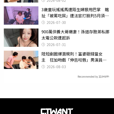
2026-08-02
3歲童玩搖搖馬遭陌生婦狠甩巴掌 瞎
扯「被罵吃屎」遭法官打臉判5月須入
監
2026-07-30
900萬供養大哥嫩妻！孫道存胞弟私挪
太電公款遭起訴
2026-07-31
陸短劇圈爆潛規則！富婆砸錢當女
主 狂加吻戲「伸舌咬唇」男演員崩
潰
2026-08-03
Recommended by