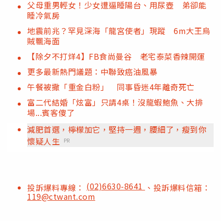
父母重男輕女！少女遭逼睡陽台、用尿壺 弟卻能
睡冷氣房
地震前兆？罕見深海「龍宮使者」現蹤 6m大王烏
賊飄海面
【除夕不打烊4】FB食尚曼谷 老宅泰菜香辣開運
更多最新熱門議題：中聯致癌油風暴
午餐被撒「重金白粉」 同事昏迷4年離奇死亡
富二代結婚「炫富」只請4桌！沒龍蝦鮑魚、大排
場...賓客傻了
減肥首選，檸檬加它，堅持一週，腰細了，瘦到你
懷疑人生
PR
(02)6630-8641
投訴爆料專線：
、投訴爆料信箱：
119@ctwant.com