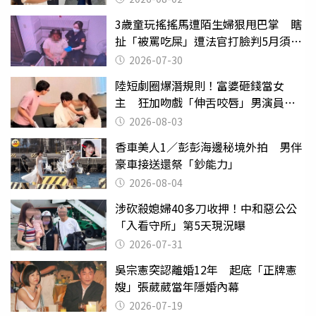
3歲童玩搖搖馬遭陌生婦狠甩巴掌 瞎
扯「被罵吃屎」遭法官打臉判5月須入
監
2026-07-30
陸短劇圈爆潛規則！富婆砸錢當女
主 狂加吻戲「伸舌咬唇」男演員崩
潰
2026-08-03
香車美人1／彭彭海邊秘境外拍 男伴
豪車接送還祭「鈔能力」
2026-08-04
涉砍殺媳婦40多刀收押！中和惡公公
「入看守所」第5天現況曝
2026-07-31
吳宗憲突認離婚12年 起底「正牌憲
嫂」張葳葳當年隱婚內幕
2026-07-19