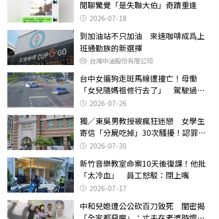
閒聊驚覺「是失聯大伯」奇蹟重逢
2026-07-18
到加油站不只加油 來速咖啡成爲上
班通勤族的新選擇
台灣中油股份有限公司
台中女遛狗走斑馬線遭撞亡！母慟
「女兒隨媽祖修行去了」 駕駛過失
致死判9月
2026-07-26
獨／東吳男教授被瘋狂迷戀 女學生
寄信「分屍吃掉」30次騷擾！認罪免
關
2026-07-30
新竹音樂教室命案10天後復課！他批
「太冷血」 員工怒駁：閉上嘴
2026-07-17
中和兒媳遭公公砍百刀致死 閨密揭
「全家都惡魔」：丈夫在老婆時懷孕