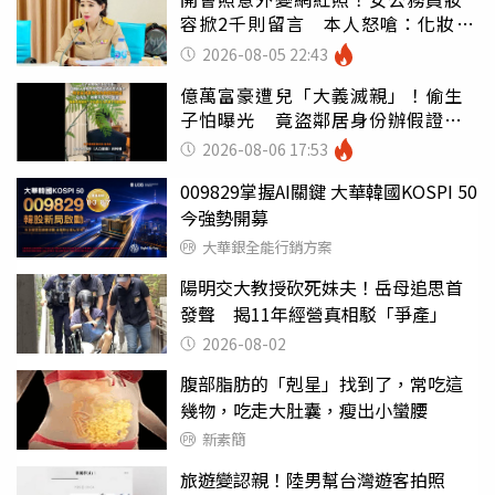
容掀2千則留言 本人怒嗆：化妝有
錯嗎
2026-08-05 22:43
億萬富豪遭兒「大義滅親」！偷生
子怕曝光 竟盜鄰居身份辦假證落
戶
2026-08-06 17:53
009829掌握AI關鍵 大華韓國KOSPI 50
今強勢開募
大華銀全能行銷方案
陽明交大教授砍死妹夫！岳母追思首
發聲 揭11年經營真相駁「爭產」
2026-08-02
腹部脂肪的「剋星」找到了，常吃這
幾物，吃走大肚囊，瘦出小蠻腰
新素簡
旅遊變認親！陸男幫台灣遊客拍照