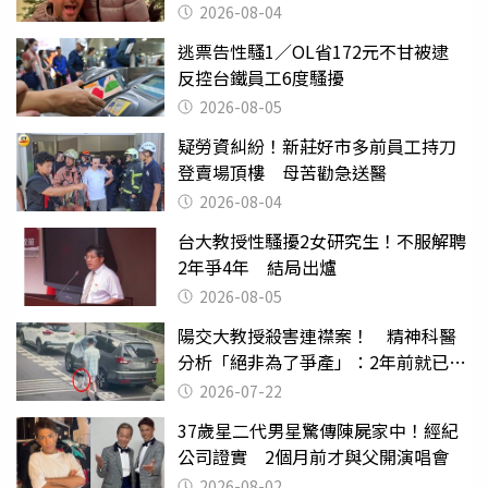
2026-08-04
逃票告性騷1／OL省172元不甘被逮
反控台鐵員工6度騷擾
2026-08-05
疑勞資糾紛！新莊好市多前員工持刀
登賣場頂樓 母苦勸急送醫
2026-08-04
台大教授性騷擾2女研究生！不服解聘
2年爭4年 結局出爐
2026-08-05
陽交大教授殺害連襟案！ 精神科醫
分析「絕非為了爭產」：2年前就已言
行詭異
2026-07-22
37歲星二代男星驚傳陳屍家中！經紀
公司證實 2個月前才與父開演唱會
2026-08-02