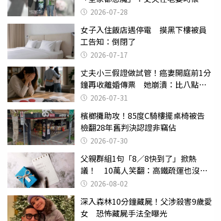
摔東西
2026-07-28
女子入住飯店遇停電 摸黑下樓被員
工告知：倒閉了
2026-07-17
丈夫小三假證做試管！癌妻開庭前1分
鐘再收離婚傳票 她崩潰：比八點檔
還扯
2026-07-31
檳榔攤助攻！85度C騎樓擺桌椅被告
檢翻28年舊判決認證非竊佔
2026-07-30
父親群組1句「8／8快到了」掀熱
議！ 10萬人笑翻：高鐵疏運也沒列
父親節
2026-08-02
深入森林10分鐘藏屍！父涉殺害9歲愛
女 恐怖藏屍手法全曝光