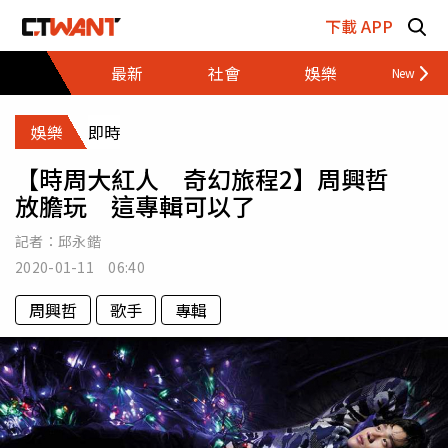
跳至主要內容區塊
下載 APP
最新
社會
娛樂
財經
娛樂
即時
【時周大紅人 奇幻旅程2】周興哲
放膽玩 這專輯可以了
記者：
邱永鍇
2020-01-11 06:40
周興哲
歌手
專輯