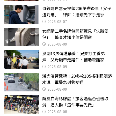
母親過世當天提領206萬辦後事「父子
遭判刑」 律師：搶錢先下手是罪
2026-08-07
女網購二手名牌包開箱驚見「失蹤愛
包」 追查才知小偷是閨密
2026-08-09
澎湖13孩傳遭棄養！兄姊打工養弟
妹 父母疑帶走證件、補助款離家
2026-08-09
漢光演習驚魂！20多枚105榴砲彈滾落
水溝 軍警急封鎖搶運
2026-08-09
颱風白海豚肆虐！旅客遇返台班機取
消 達人勸「這件事要先做」
2026-08-08