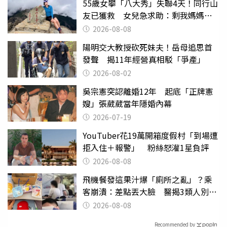
55歲女攀「八大秀」失聯4天！同行山
友已獲救 女兒急求助：剩我媽媽還
沒找到
2026-08-08
陽明交大教授砍死妹夫！岳母追思首
發聲 揭11年經營真相駁「爭產」
2026-08-02
吳宗憲突認離婚12年 起底「正牌憲
嫂」張葳葳當年隱婚內幕
2026-07-19
YouTuber花19萬開箱度假村「到場遭
拒入住＋報警」 粉絲怒灌1星負評
2026-08-08
飛機餐發這果汁爆「廁所之亂」？乘
客崩潰：差點丟大臉 醫揭3類人別亂
喝
2026-08-08
Recommended by