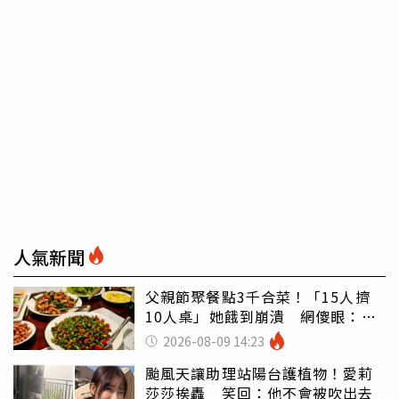
人氣新聞
父親節聚餐點3千合菜！「15人擠
10人桌」她餓到崩潰 網傻眼：讓
店家看笑話
2026-08-09 14:23
颱風天讓助理站陽台護植物！愛莉
莎莎挨轟 笑回：他不會被吹出去