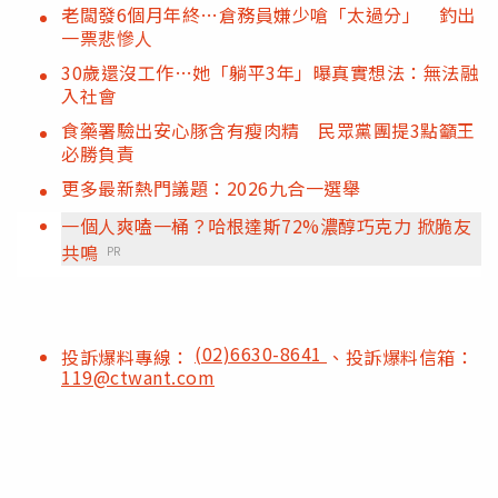
老闆發6個月年終…倉務員嫌少嗆「太過分」 釣出
一票悲慘人
30歲還沒工作…她「躺平3年」曝真實想法：無法融
入社會
食藥署驗出安心豚含有瘦肉精 民眾黨團提3點籲王
必勝負責
更多最新熱門議題：2026九合一選舉
一個人爽嗑一桶？哈根達斯72%濃醇巧克力 掀脆友
共鳴
PR
(02)6630-8641
投訴爆料專線：
、投訴爆料信箱：
119@ctwant.com