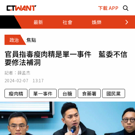
跳至主要內容區塊
下載 APP
最新
社會
娛樂
財經
政治
焦點
官員指毒瘦肉精是單一事件 藍委不信
要修法補洞
記者：
薛孟杰
2024-02-07 13:17
瘦肉精
單一事件
台糖
食藥署
國民黨