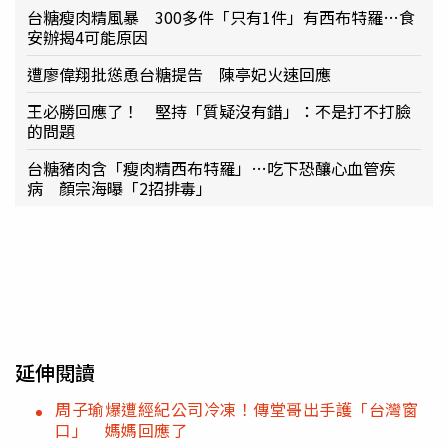
台糖瘦肉精風暴 300多件「只有1件」有西布特羅…食
安辦揭4可能原因
遭廖偉翔批慫恿台糖提告 陳亭妃火速回應
王必勝回應了！ 堅持「質疑沒有錯」：不是打不打臉
的問題
台糖豬肉含「瘦肉精西布特羅」…吃下恐釀心血管疾
病 顏宗海曝「2招排毒」
延伸閱讀
周子瑜爆遭經紀公司冷凍！傳堂哥出手護「台灣窗
口」 媽媽回應了