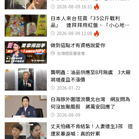
2026-08-09 16:31
日本人來台狂買「35公斤戰利
品」 連拜拜用紅盤、「小心地
滑」告示牌也帶回家
2026-08-09 11:08
做到這點才有資格說愛你
台灣癌症基金會
龔明鑫：油品供應至8月無虞 3大廠
將增產且不漲價
2026-07-22
白海豚外圍環流襲北台灣 網友問為
何沒放颱風假 蔣萬安回應了
2026-08-09
丈夫怕痛不肯結紮！人妻連生3孩 控
遭家暴淚喊：真的好累