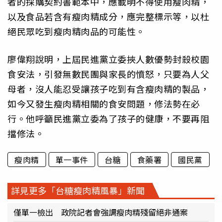
者的採購契約書範本中，應載明不得使用瘦肉精，
以及食品若含有瘦肉精成分，應完整標示等，以杜
絕民眾吃到瘦肉精肉品的可能性。
廖偉翔說明，上屆民進黨立委挾人數優勢封殺校園
食安法，引發無數民團與家長的憤怒，只要為人父
母者，沒人能忍受讓孩子吃到有含瘦肉精的製品，
如今又發生瘦肉精相關的食安問題，修法勢在必
行。他呼籲民進黨立委為了孩子的健康，不要再阻
擋修法。
瘦肉精
單一事件
台糖
食藥署
國民黨
詳見更多「台糖瘦肉精風暴」新聞
僅單一檢出 政院記者會強調瘦肉精殘留絕非通案