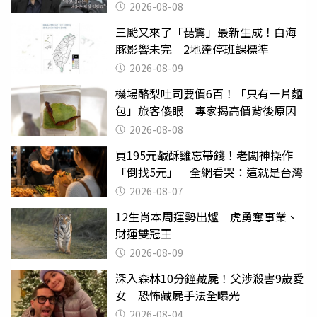
2026-08-08
三颱又來了「琵鷺」最新生成！白海
豚影響未完 2地達停班課標準
2026-08-09
機場酪梨吐司要價6百！「只有一片麵
包」旅客傻眼 專家揭高價背後原因
2026-08-08
買195元鹹酥雞忘帶錢！老闆神操作
「倒找5元」 全網看哭：這就是台灣
2026-08-07
12生肖本周運勢出爐 虎勇奪事業、
財運雙冠王
2026-08-09
深入森林10分鐘藏屍！父涉殺害9歲愛
女 恐怖藏屍手法全曝光
2026-08-04