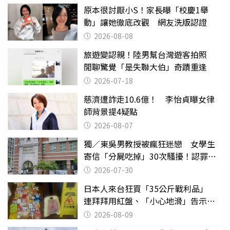
原本很討厭小S！家長曝「校慶1舉
動」讓她徹底改觀 網友洗版認證
2026-08-08
旅遊變認親！陸男幫台灣遊客拍照
閒聊驚覺「是失聯大伯」奇蹟重逢
2026-07-18
慈濟遭詐走10.6億！ 李怡貞曝女律
師背景提4疑點
2026-08-07
獨／東吳男教授被瘋狂迷戀 女學生
寄信「分屍吃掉」30次騷擾！認罪免
關
2026-07-30
日本人來台狂買「35公斤戰利品」
連拜拜用紅盤、「小心地滑」告示牌
也帶回家
2026-08-09