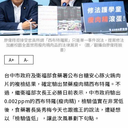
廖偉翔拒接受官員所謂「西布特羅案」只是單一事件說法，提案修法
加嚴校園全面禁用瘦肉精肉品的法律漏洞。（圖／翻攝自廖偉翔臉
書）
A+
A-
台中市政府及衛福部食藥署公布台糖安心豚火鍋肉
片的複檢結果，確定驗出禁藥瘦肉精西布特羅。不
過，繼衛福部次長王必勝日前表示，中市政府驗出
0.002ppm的西布特羅(瘦肉精)，檢驗值實在非常低
後，食藥署長吳秀梅今天也跟進王的說法，遭疑想
以「檢驗值低」，讓此次風暴劃下句點。