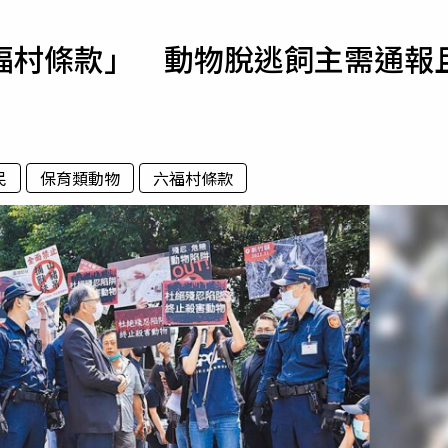
寵物
福村條款」 動物脫逃飼主需通報
運勢
運動
梅酒
民
保育類動物
六福村條款