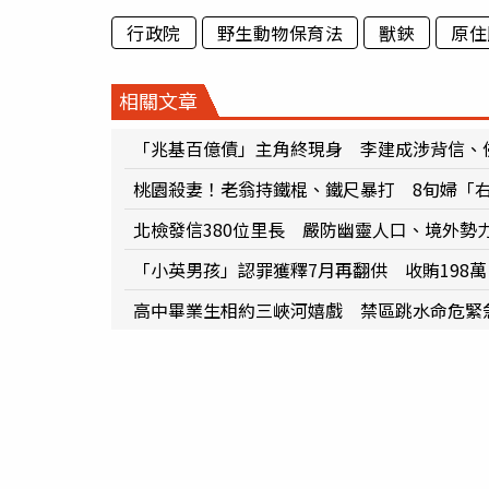
行政院
野生動物保育法
獸鋏
原住
相關文章
「兆基百億債」主角終現身 李建成涉背信、
桃園殺妻！老翁持鐵棍、鐵尺暴打 8旬婦「
北檢發信380位里長 嚴防幽靈人口、境外勢
「小英男孩」認罪獲釋7月再翻供 收賄198
高中畢業生相約三峽河嬉戲 禁區跳水命危緊