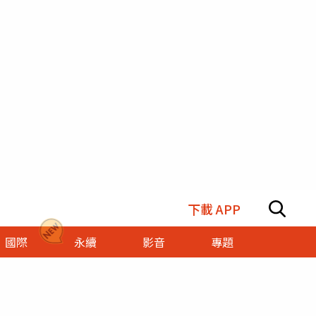
下載 APP
國際
永續
影音
專題