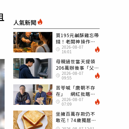
且
人氣新聞
買195元鹹酥雞忘帶
錢！老闆神操作
2026-08-07
「倒找5元」 全網
16:01
看哭：這就是台灣
母親過世當天提領
206萬辦後事「父子
2026-08-07
遭判刑」 律師：
09:55
搶錢先下手是罪
苦苓喊「唐朝不存
在」 網紅批瞎編
2026-08-07
歷史：李白、杜甫
07:09
用鮮卑文寫詩？
坐擁百萬存款仍不
敢花！74歲獨居翁
「1餐只吃1片吐
2026-08-07 12:01