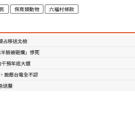
民
保育類動物
六福村條款
侵占移送北檢
右半臉被砸爛」慘死
力干預年底大選
萬、施壓台電全不認
急送醫