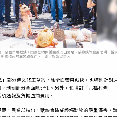
案，全面禁用獸鋏。圖為動物保護團體以山豬吊、捕獸鋏等金屬陷阱，訴
對動物造成的痛苦與傷亡。（圖／報系資料照）
法」部分條文修正草案，除全面禁用獸鋏，也特別針對
罰，刑罰部分全面除罪化。另外，也增訂「六福村條
者須通報及負擔圍捕費用。
規範，農業部指出，獸鋏會造成誤觸動物的嚴重傷害，