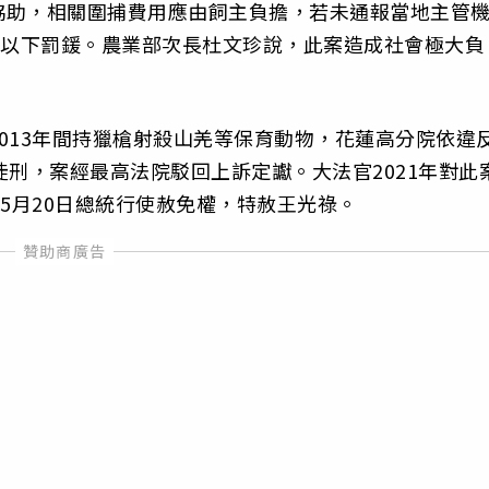
協助，相關圍捕費用應由飼主負擔，若未通報當地主管
元以下罰鍰。農業部次長杜文珍說，此案造成社會極大負
013年間持獵槍射殺山羌等保育動物，花蓮高分院依違
徒刑，案經最高法院駁回上訴定讞。大法官2021年對此
5月20日總統行使赦免權，特赦王光祿。