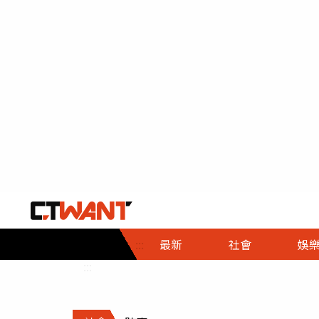
社會首頁
娛樂首頁
財經首頁
政
:::
最新
社會
娛
時事
即時
熱線
:::
直擊
大條
人物
調查
專題
３Ｃ