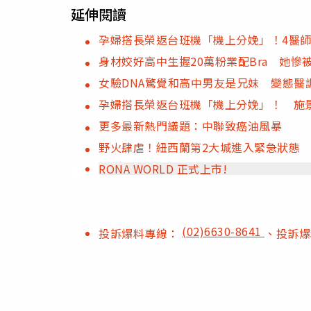
延伸閱讀
孕婦搭長榮返台班機「機上分娩」！4醫
身材姣好高中生握20萬粉業配Bra 她
女驗DNA驚覺和高中男友是兄妹 變態醫
孕婦搭長榮返台班機「機上分娩」！ 施
更多最新熱門議題：中聯致癌油風暴
野火肆虐！紐西蘭第2大城進入緊急狀態 
RONA WORLD 正式上市!
(02)6630-8641
投訴爆料專線：
、投訴