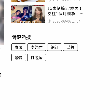
司」 半年後暴瘦
15歲倒追27歲男！
嚇壞女兒
交往1個月懷孕 36
歲當阿嬤故事曝光
2026-08-06 17:04
關鍵熱搜
泰國
李翊君
網紅
濃妝
求
婚變
打瞌睡
原
動