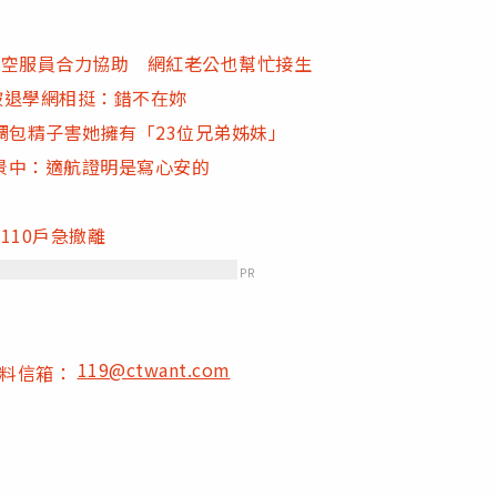
師空服員合力協助 網紅老公也幫忙接生
慘被退學網相挺：錯不在妳
調包精子害她擁有「23位兄弟姊妹」
景中：適航證明是寫心安的
110戶急撤離
PR
119@ctwant.com
爆料信箱：