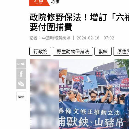
社會
時事
人物
汽車
政院修野保法！增訂「六
專欄
要付圍捕費
房產新勢力
記者：
中國時報黃婉婷
2024-02-16 07:02
行政院
野生動物保育法
獸鋏
原住
Next