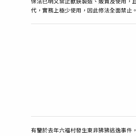
保法已明文禁止獸鋏製造、販賣及使用，
代，實務上極少使用，因此修法全面禁止
有鑒於去年六福村發生東非狒狒逃逸事件