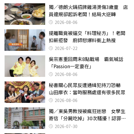
獨／德朗火鍋招牌雞湯燙傷3歲童 店
員違規卻起訴老闆！結局大逆轉
2026-08-06
提離職竟被逼交「料理秘方」！老闆
扣薪拒發 廚師怒爆料衝上熱搜
2026-07-22
吳宗憲重回周末8點戰場 霸氣喊話
「Passion一定要在」
2026-08-06
秘書關心民眾反遭通緝犯持刀恐嚇
山田摩衣：當時服務處還有很多民眾
2026-08-06
獨／東吳男教授被瘋狂迷戀 女學生
寄信「分屍吃掉」30次騷擾！認罪免
關
2026-07-30