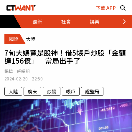
跳至主要內容區塊
下載 APP
最新
社會
娛樂
財經
國際
大陸
7旬大媽竟是股神！借5帳戶炒股「金額
達156億」 當局出手了
編輯：
網編組
2024-02-20 22:50
大陸
廣東
炒股
帳戶
證監局