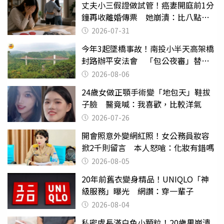
丈夫小三假證做試管！癌妻開庭前1分
鐘再收離婚傳票 她崩潰：比八點檔
還扯
2026-07-31
今年3起墜橋事故！南投小半天高架橋
封路辦平安法會 「包公夜審」替亡
魂伸冤
2026-08-06
24歲女做正顎手術變「地包天」鞋拔
子臉 醫竟喊：我喜歡，比較洋氣
2026-07-26
開會照意外變網紅照！女公務員妝容
掀2千則留言 本人怒嗆：化妝有錯嗎
2026-08-05
20年前舊衣變身精品！UNIQLO「神
級服務」曝光 網讚：穿一輩子
2026-08-04
私密處長滿白色小顆粒！20歲男崩潰