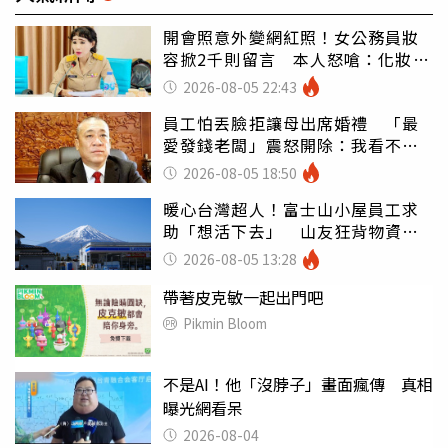
開會照意外變網紅照！女公務員妝
容掀2千則留言 本人怒嗆：化妝有
錯嗎
2026-08-05 22:43
員工怕丟臉拒讓母出席婚禮 「最
愛發錢老闆」震怒開除：我看不起
你
2026-08-05 18:50
暖心台灣超人！富士山小屋員工求
助「想活下去」 山友狂背物資上
山：台灣真的是寶島
2026-08-05 13:28
帶著皮克敏一起出門吧
Pikmin Bloom
不是AI！他「沒脖子」畫面瘋傳 真相
曝光網看呆
2026-08-04