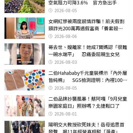
空氣阻力可降3.6％ 官方急出手
2026-08-05
女網紅慘被兩度感情詐騙！前夫假割
頸詐光200萬再遇假富商「養套殺
2000萬」
2026-08-06
哥去世、嫂離家！她成7寶媽認「很難
一碗水端平」 忍痛委屈親生女兒
2026-08-03
二伯Hahababy千元童裝標示「內外層
皆純棉」 SGS檢測證明：內裡100%
聚酯纖維
2026-08-05
二伯品牌抄襲風暴！蔡阿嘎「9月兒童
樂園家庭日」照辦嗎？北捷鬆口了
2026-08-01
陽明交大教授砍死妹夫！岳母追思首
發聲 揭11年經營真相駁「爭產」