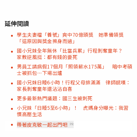
延伸閱讀
學生夫妻檔「養號」爽中70億頭獎 她準備領獎
「這原因與獎金擦身而過」
國小兄妹全年無休「比當兵累」行程剝奪童年？
家教逆風挺：都有錢的要死
男員工請病假17個月「照領薪水175萬」 暗中考碩
士被抓包…下場出爐
國小兄妹日睡6小時！行程父母排滿滿 律師感嘆：
家長剝奪童年還沾沾自喜
更多最新熱門議題：國三生被刺死
小兄妹「日睡5至6小時」！ 虎媽身分曝光：我習
慣高壓生活
帶著皮克敏一起出門吧
PR