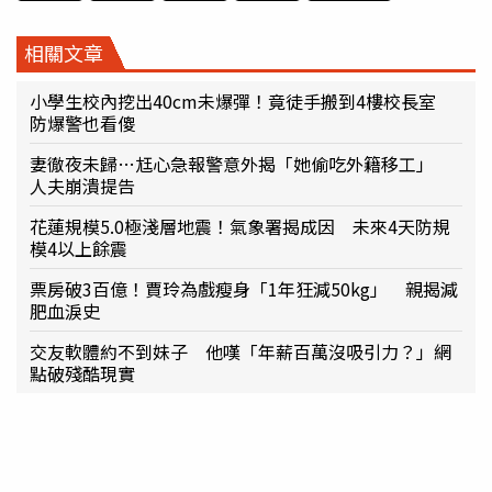
相關文章
小學生校內挖出40cm未爆彈！竟徒手搬到4樓校長室
防爆警也看傻
妻徹夜未歸…尪心急報警意外揭「她偷吃外籍移工」
人夫崩潰提告
花蓮規模5.0極淺層地震！氣象署揭成因 未來4天防規
模4以上餘震
票房破3百億！賈玲為戲瘦身「1年狂減50kg」 親揭減
肥血淚史
交友軟體約不到妹子 他嘆「年薪百萬沒吸引力？」網
點破殘酷現實