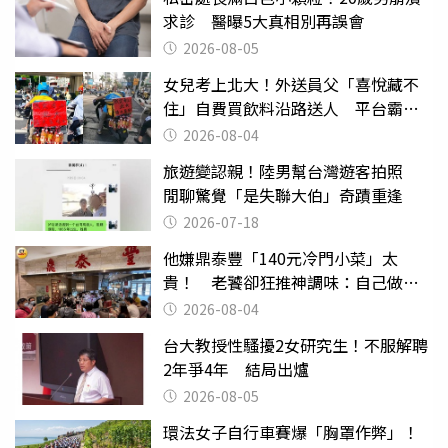
求診 醫曝5大真相別再誤會
2026-08-05
女兒考上北大！外送員父「喜悅藏不
住」自費買飲料沿路送人 平台霸氣
幫付學費
2026-08-04
旅遊變認親！陸男幫台灣遊客拍照
閒聊驚覺「是失聯大伯」奇蹟重逢
2026-07-18
他嫌鼎泰豐「140元冷門小菜」太
貴！ 老饕卻狂推神調味：自己做不
出來
2026-08-04
台大教授性騷擾2女研究生！不服解聘
2年爭4年 結局出爐
2026-08-05
環法女子自行車賽爆「胸罩作弊」！