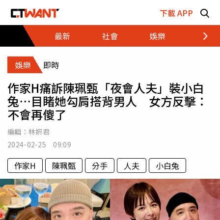
跳至主要內容區塊
下載 APP
最新
社會
娛樂
財經
娛樂
即時
作家H痛訴陳珮甄「夜會人夫」裝小白
兔⋯目睹她勾肩搭背男人 女方反擊：
不會再傻了
編輯：
林姸君
2024-02-25 09:09
作家H
陳珮甄
分手
人夫
小白兔