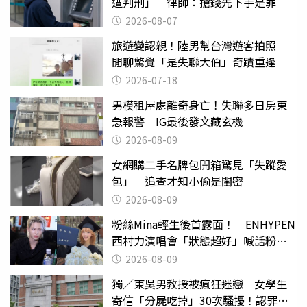
遭判刑」 律師：搶錢先下手是罪
2026-08-07
旅遊變認親！陸男幫台灣遊客拍照
閒聊驚覺「是失聯大伯」奇蹟重逢
2026-07-18
男模租屋處離奇身亡！失聯多日房東
急報警 IG最後發文藏玄機
2026-08-09
女網購二手名牌包開箱驚見「失蹤愛
包」 追查才知小偷是閨密
2026-08-09
粉絲Mina輕生後首露面！ ENHYPEN
西村力演唱會「狀態超好」喊話粉
絲：我們心意相通
2026-08-09
獨／東吳男教授被瘋狂迷戀 女學生
寄信「分屍吃掉」30次騷擾！認罪免