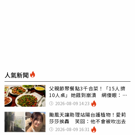
人氣新聞
父親節聚餐點3千合菜！「15人擠
10人桌」她餓到崩潰 網傻眼：讓
店家看笑話
2026-08-09 14:23
颱風天讓助理站陽台護植物！愛莉
莎莎挨轟 笑回：他不會被吹出去
2026-08-09 16:31