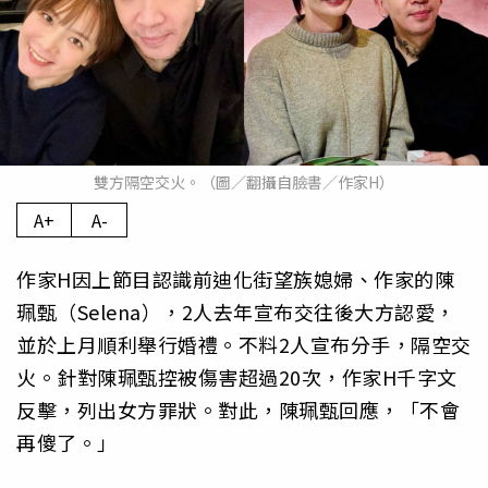
雙方隔空交火。（圖／翻攝自臉書／作家H）
A+
A-
作家H因上節目認識前迪化街望族媳婦、作家的陳
珮甄（Selena），2人去年宣布交往後大方認愛，
並於上月順利舉行婚禮。不料2人宣布分手，隔空交
火。針對陳珮甄控被傷害超過20次，作家H千字文
反擊，列出女方罪狀。對此，陳珮甄回應，「不會
再傻了。」