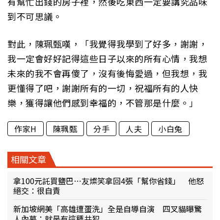
有幫忙出錢的房子裡，然後吃東西一定要講究品味
到不可思議。
對此，陳珮甄嘆，「我覺得我學到了好多，謝謝，
我一定會好好記得這些日子以來的所有心情，我想
未來的我不會再傻了，沒有後悔愛過，但我想，我
更懂得了吧，謝謝所有的一切，祝福所有的人快
樂，獲得讓他們感到幸福的，不管那是什麼。」
作家H
陳珮甄
分手
人夫
小白兔
相關文章
拿100元託買鹽巴⋯友燦笑拿回4張「幫你省錢」 他怒
絕交：很自責
新加坡網美「高雄遭蛋洗」全是自導自演 四叉貓曝驚
人內幕：就是有這種共犯