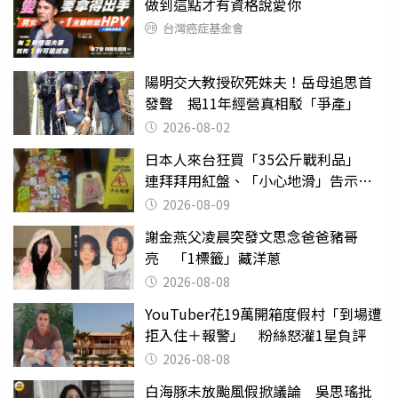
做到這點才有資格說愛你
台灣癌症基金會
陽明交大教授砍死妹夫！岳母追思首
發聲 揭11年經營真相駁「爭產」
2026-08-02
日本人來台狂買「35公斤戰利品」
連拜拜用紅盤、「小心地滑」告示牌
也帶回家
2026-08-09
謝金燕父凌晨突發文思念爸爸豬哥
亮 「1標籤」藏洋蔥
2026-08-08
YouTuber花19萬開箱度假村「到場遭
拒入住＋報警」 粉絲怒灌1星負評
2026-08-08
白海豚未放颱風假掀議論 吳思瑤批