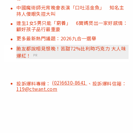
中國魔術師元宵晚會表演「口吐活金魚」 知名主
持人傻眼失控大叫
連生1女5男只能「窮養」 6寶媽煲出一家好感情：
顧好孩子品行最重要
更多最新熱門議題：2026九合一選舉
脆友都說相見恨晚！苦甜72%比利時巧克力 大人味
爆紅！
PR
(02)6630-8641
投訴爆料專線：
、投訴爆料信箱：
119@ctwant.com