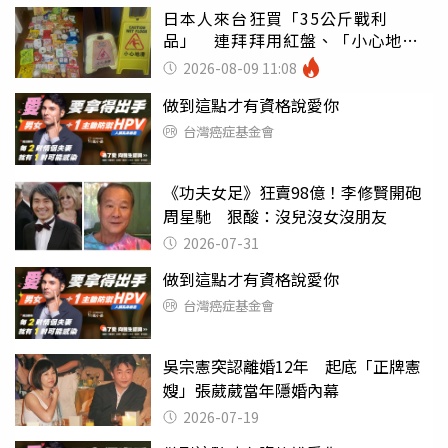
日本人來台狂買「35公斤戰利
品」 連拜拜用紅盤、「小心地
滑」告示牌也帶回家
2026-08-09 11:08
做到這點才有資格說愛你
台灣癌症基金會
《功夫女足》狂賣98億！李修賢開砲
周星馳 狠酸：沒兒沒女沒朋友
2026-07-31
做到這點才有資格說愛你
台灣癌症基金會
吳宗憲突認離婚12年 起底「正牌憲
嫂」張葳葳當年隱婚內幕
2026-07-19