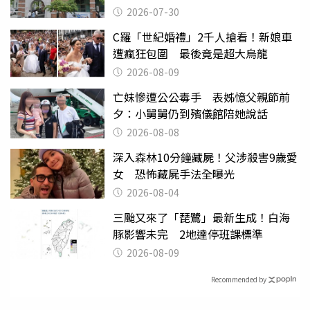
關
2026-07-30
C羅「世紀婚禮」2千人搶看！新娘車
遭瘋狂包圍 最後竟是超大烏龍
2026-08-09
亡妹慘遭公公毒手 表姊憶父親節前
夕：小舅舅仍到殯儀館陪她說話
2026-08-08
深入森林10分鐘藏屍！父涉殺害9歲愛
女 恐怖藏屍手法全曝光
2026-08-04
三颱又來了「琵鷺」最新生成！白海
豚影響未完 2地達停班課標準
2026-08-09
Recommended by