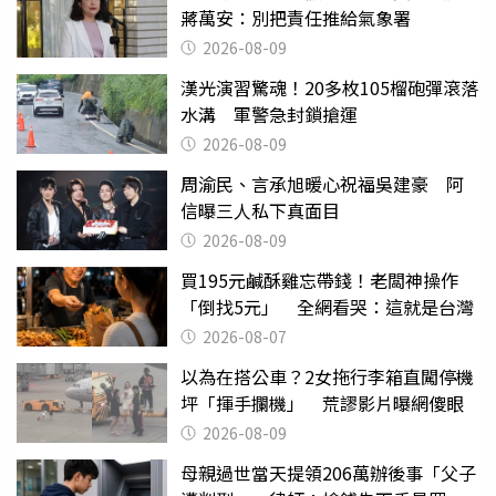
蔣萬安：別把責任推給氣象署
2026-08-09
漢光演習驚魂！20多枚105榴砲彈滾落
水溝 軍警急封鎖搶運
2026-08-09
周渝民、言承旭暖心祝福吳建豪 阿
信曝三人私下真面目
2026-08-09
買195元鹹酥雞忘帶錢！老闆神操作
「倒找5元」 全網看哭：這就是台灣
2026-08-07
以為在搭公車？2女拖行李箱直闖停機
坪「揮手攔機」 荒謬影片曝網傻眼
2026-08-09
母親過世當天提領206萬辦後事「父子