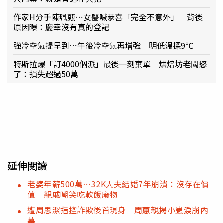
作家H分手陳珮甄⋯女醫喊恭喜「完全不意外」 背後
原因曝：慶幸沒有真的登記
強冷空氣提早到⋯午後冷空氣再增強 明低溫探9℃
特斯拉爆「訂4000個派」最後一刻棄單 烘焙坊老闆怒
了：損失超過50萬
延伸閱讀
老婆年薪500萬⋯32K人夫結婚7年崩潰：沒存在價
值 親戚嘲笑吃軟飯廢物
遭周思潔指控詐欺後首現身 周蕙親揭小蟲淚崩內
幕