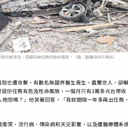
車也被波及，突顯前線任務的致命風險。（圖／翻攝自MSF網站）
醫院也遭攻擊，有數名無國界醫生喪生，震驚世人，卻
管這份任務有危及性命風險，一個月只有3萬多元台幣收
家人抱怨嗎？」他笑著回答，「我就間隔一年多再出任務
裝衝突、流行病、傳染病和天災影響，以及遭醫療體系