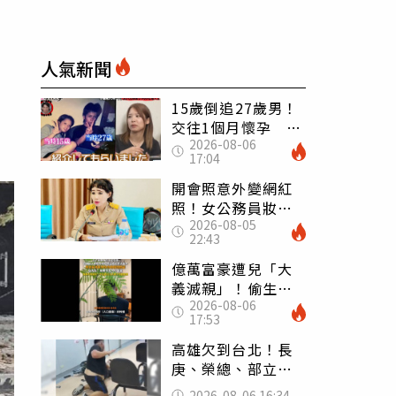
人氣新聞
15歲倒追27歲男！
交往1個月懷孕 36
2026-08-06
歲當阿嬤故事曝光
17:04
開會照意外變網紅
照！女公務員妝容
2026-08-05
掀2千則留言 本人
22:43
怒嗆：化妝有錯嗎
億萬富豪遭兒「大
義滅親」！偷生子
2026-08-06
怕曝光 竟盜鄰居
17:53
身份辦假證落戶
高雄欠到台北！長
庚、榮總、部立醫
院都受害 「醫療
2026-08-06 16:34