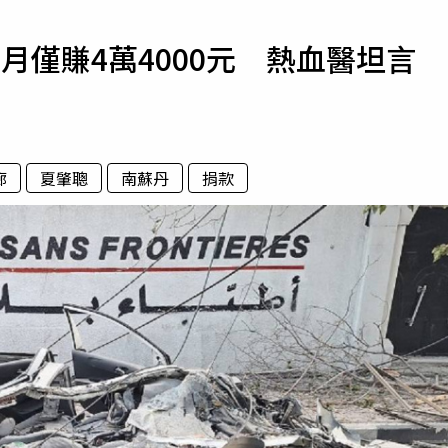
寵物
月僅賺4萬4000元 熱血醫坦言
運勢
運動
梅酒
廊
夏肇聰
南蘇丹
捐款