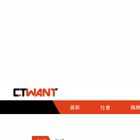
社會首頁
娛樂首頁
財經首頁
政
:::
最新
社會
娛
時事
即時
熱線
:::
直擊
大條
人物
調查
專題
３Ｃ