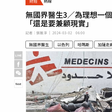
財經
熱線
人物
汽車
無國界醫生3／為理想一個
專欄
「還是要兼顧現實」
房產新勢力
記者：
張雅淳
2024-03-02 06:00
無國界醫生
以色列
哈瑪斯
加薩走
Next