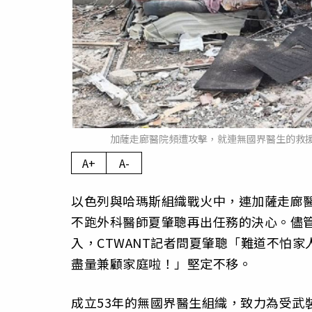
加薩走廊醫院頻遭攻擊，就連無國界醫生的救援
A+
A-
以色列與哈瑪斯組織戰火中，連加薩走廊
不跑外科醫師夏肇聰再出任務的決心。儘
入，CTWANT記者問夏肇聰「難道不怕
盡量兼顧家庭啦！」堅定不移。
成立53年的無國界醫生組織，致力為受武