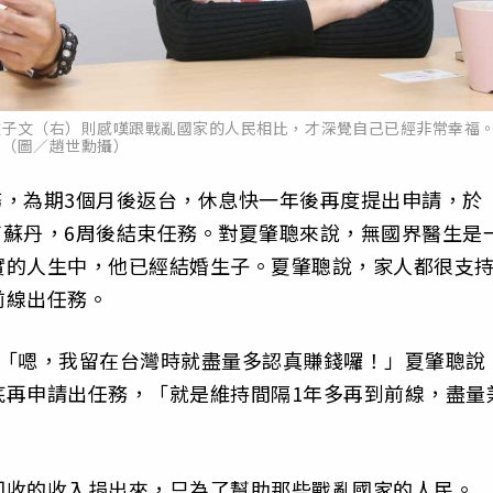
鍾子文（右）則感嘆跟戰亂國家的人民相比，才深覺自己已經非常幸福
（圖／趙世勳攝）
任務，為期3個月後返台，休息快一年後再度提出申請，於
是南蘇丹，6周後結束任務。對夏肇聰來說，無國界醫生是
實的人生中，他已經結婚生子。夏肇聰說，家人都很支
前線出任務。
，「嗯，我留在台灣時就盡量多認真賺錢囉！」夏肇聰說
底再申請出任務，「就是維持間隔1年多再到前線，盡量
回收的收入捐出來，只為了幫助那些戰亂國家的人民。