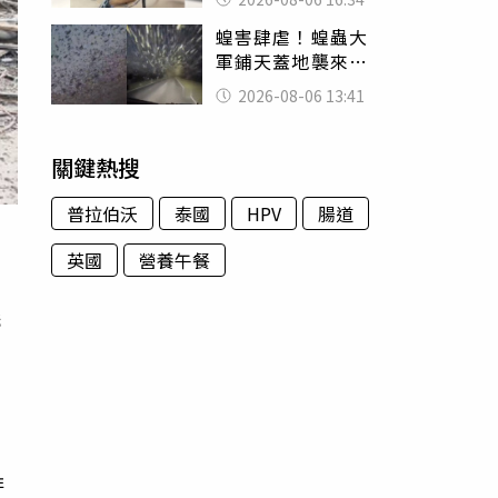
暴力男」離譜紀錄
蝗害肆虐！蝗蟲大
曝光
軍鋪天蓋地襲來宛
如末日 網驚：聖
2026-08-06 13:41
經十災
關鍵熱搜
普拉伯沃
泰國
HPV
腸道
英國
營養午餐
嚇
，
排