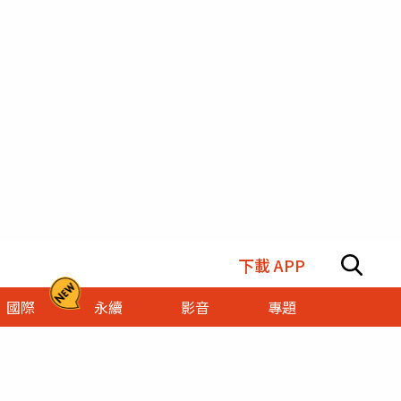
下載 APP
國際
永續
影音
專題