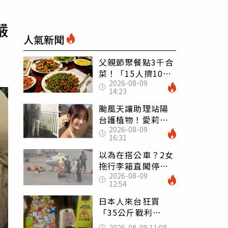
嚴
人氣新聞
父親節聚餐點3千合
菜！「15人擠10人
2026-08-09
桌」她餓到崩潰
14:23
網傻眼：讓店家看
笑話
颱風天讓助理站陽
台護植物！愛莉莎
2026-08-09
莎挨轟 笑回：他
16:31
不會被吹出去
以為在搭公車？2女
拖行李箱直闖停機
2026-08-09
坪「揮手攔機」
12:54
荒謬影片曝網傻眼
日本人來台狂買
「35公斤戰利
品」 連拜拜用紅
2026-08-09 11:08