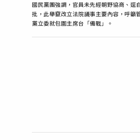
國民黨團強調，官員未先經朝野協商、逕
批，此舉竄改立法院議事主要內容，呼籲
黨立委就包圍主席台「備戰」。