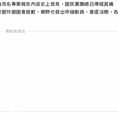
自改名專案報告內容史上首見，國民黨團總召傅崐萁痛
管碧玲跟國會道歉，朝野也發出甲級動員，會還沒開，