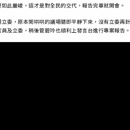
要如此嚴峻，這才是對全民的交代，報告完畢就開會。
場立委，原本鬧哄哄的議場隨即平靜下來，沒有立委再
官員及立委，稍後管碧玲也順利上發言台進行專案報告