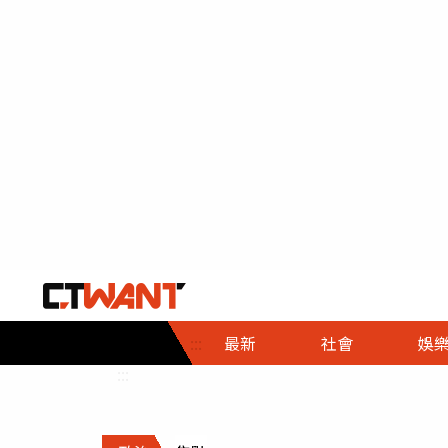
社會首頁
娛樂首頁
財經首頁
政
:::
最新
社會
娛
時事
即時
熱線
:::
直擊
大條
人物
調查
專題
３Ｃ