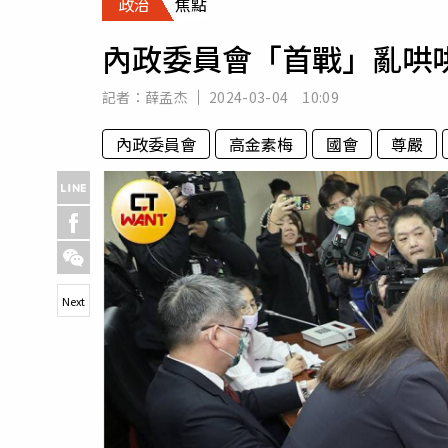
政治
焦點
人物
汽車
內政委員會「首戰」亂哄
專欄
房產新勢力
記者：
薛孟杰
2024-03-04 10:09
內政委員會
高金素梅
國會
尊嚴
Next