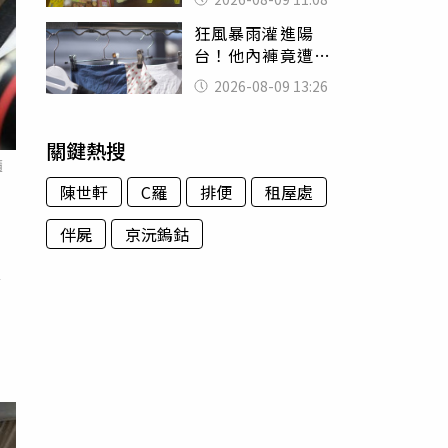
盤、「小心地滑」
狂風暴雨灌進陽
告示牌也帶回家
台！他內褲竟遭颱
風吹走 陳世軒神
2026-08-09 13:26
回1句笑翻上萬網友
關鍵熱搜
隨
陳世軒
C羅
排便
租屋處
伴屍
京沅鎢鈷
漁
商