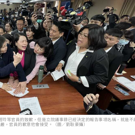
碧玲等官員的致歉，但是立院議事錄已經決定的報告事項名稱，就是不
尊嚴，官員的歉意他會接受。（圖／劉耿豪攝）