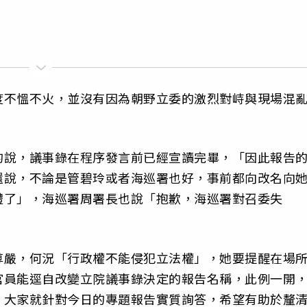
度不慍不火，並沒有因為朝野立委的激烈對峙與現場混
。
的說，議事錄在程序發言前已經宣讀完畢，「因此報告
還說，不論是管碧玲或者海巡署也好，事前都向改名向
禮了」，海巡署周署長也說「抱歉，海巡署對召委失
尊嚴，何況「行政權不能侵犯立法權」，她要提醒在場
官員能逕自改變立院議事錄決定的報告名稱，此例一開
，大家就針對今日的專題報告實質詢答，希望有助於釐