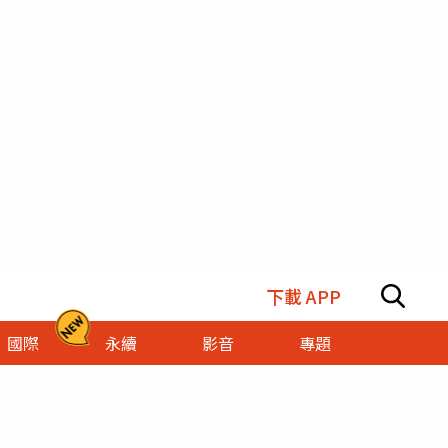
下載 APP
國際
永續
影音
專題