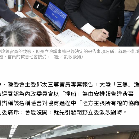
碧玲等官員的致歉，但是立院議事錄已經決定的報告事項名稱，就是不能
嚴，官員的歉意他會接受。（圖／劉耿豪攝）
玲、陸委會主委邱太三等官員專案報告，大陸「三無」
海巡署認為內政委員會以「撞船」為由安排報告違背事
還辯稱該名稱隱含對協商過程中「陸方主張所有權的協
立委痛斥，會還沒開，就先引發朝野立委激烈對峙。