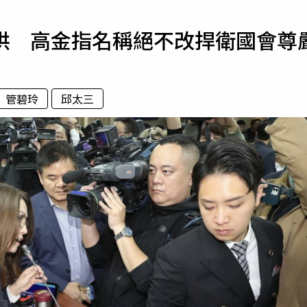
寵物
哄 高金指名稱絕不改捍衛國會尊
運勢
運動
梅酒
管碧玲
邱太三