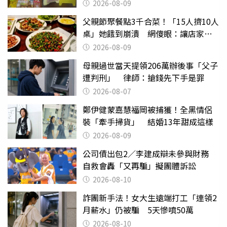
也帶回家
2026-08-09
父親節聚餐點3千合菜！「15人擠10人
桌」她餓到崩潰 網傻眼：讓店家看
笑話
2026-08-09
母親過世當天提領206萬辦後事「父子
遭判刑」 律師：搶錢先下手是罪
2026-08-07
鄭伊健蒙嘉慧福岡被捕獲！全黑情侶
裝「牽手掃貨」 結婚13年甜成這樣
2026-08-09
公司債出包2／李建成辯未參與財務
自救會轟「又再騙」擬團體訴訟
2026-08-10
詐團新手法！女大生遠端打工「連領2
月薪水」仍被騙 5天慘噴50萬
2026-08-10