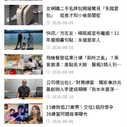
女網購二手名牌包開箱驚見「失蹤愛
包」 追查才知小偷是閨密
2026-08-09
快訊／方志友、楊銘威宣布離婚！11
年婚姻畫句點：永遠是家人
2026-08-10
飛機餐發這果汁爆「廁所之亂」？乘
客崩潰：差點丟大臉 醫揭3類人別亂
喝
2026-08-08
公司債出包1／財務爆雷 獨家專訪兆
基創辦人李建成親曝「我本來要落
跑」
2026-08-10
15歲倒追27歲男！交往1個月懷孕
36歲當阿嬤故事曝光
2026-08-06