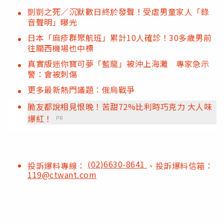
剴剴之死／沉默數日終於發聲！受虐男童家人「錄
音聲明」曝光
日本「麻疹群聚航班」累計10人確診！30多歲男前
往關西機場也中標
真實版迷你寶可夢「藍龍」被沖上海灘 專家急示
警：會被刺傷
更多最新熱門議題：俄烏戰爭
脆友都說相見恨晚！苦甜72%比利時巧克力 大人味
爆紅！
PR
(02)6630-8641
投訴爆料專線：
、投訴爆料信箱：
119@ctwant.com