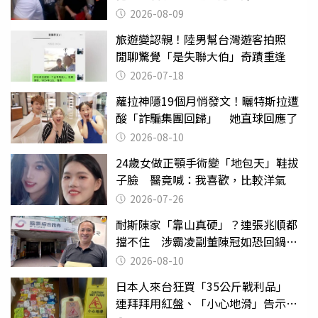
2026-08-09
旅遊變認親！陸男幫台灣遊客拍照
閒聊驚覺「是失聯大伯」奇蹟重逢
2026-07-18
蘿拉神隱19個月悄發文！曬特斯拉遭
酸「詐騙集團回歸」 她直球回應了
2026-08-10
24歲女做正顎手術變「地包天」鞋拔
子臉 醫竟喊：我喜歡，比較洋氣
2026-07-26
耐斯陳家「靠山真硬」？連張兆順都
擋不住 涉霸凌副董陳冠如恐回鍋國
票證
2026-08-10
日本人來台狂買「35公斤戰利品」
連拜拜用紅盤、「小心地滑」告示牌