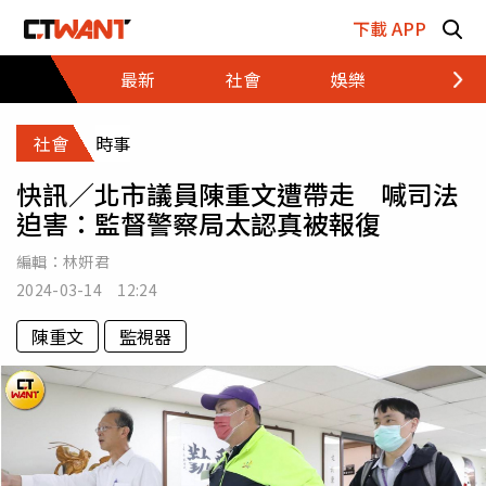
跳至主要內容區塊
下載 APP
最新
社會
娛樂
財經
社會
時事
快訊／北市議員陳重文遭帶走 喊司法
迫害：監督警察局太認真被報復
編輯：
林姸君
2024-03-14 12:24
陳重文
監視器