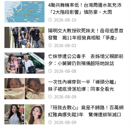
4颱共舞機率低！台灣周邊水氣充沛
「2大階段影響」慎防豪、大雨
2026-08-10
陽明交大教授砍死妹夫！岳母追思首
發聲 揭11年經營真相駁「爭產」
2026-08-02
亡妹慘遭公公毒手 表姊憶父親節前
夕：小舅舅仍到殯儀館陪她說話
2026-08-08
一次性內褲穿到一半「褲頭分離」
妹子裙底滑落尬爆：同事全看光
2026-08-09
「陪我去散心」竟是不歸路！百萬網
紅雅典娜失蹤3年 驚傳遭綁架滅口
2026-08-09