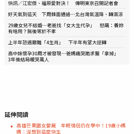
快訊／江宏傑、福原愛對決！ 傳明東京召開記者會
好天氣到這天 下周鋒面通過…北台灣氣溫降、轉濕涼
29歲女兒不結婚…老爸找「女大生代孕」 怒飆：養妳
有啥用？無後等於不孝
上半年恐遇艱難「4生肖」 下半年有望大逆轉
高中妹懷孕30周才被發現…爸媽痛哭跪求醫「拿掉」
3年後結局暖哭萬人
延伸閱讀
高雄芒果園女嬰屍 年輕情侶仍在學中！19歲小媽
媽：沒想到這麼快生