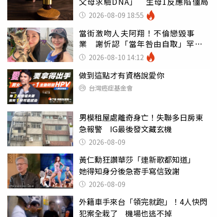
父母求驗DNA」 生母1反應陷僵局
2026-08-09 18:55
當街激吻人夫阿翔！不倫戀毀事
業 謝忻認「當年咎由自取」罕吐
心聲
2026-08-10 14:12
做到這點才有資格說愛你
台灣癌症基金會
男模租屋處離奇身亡！失聯多日房東
急報警 IG最後發文藏玄機
2026-08-09
黃仁勳狂讚華莎「連新歌都知道」
她得知身分後急寄手寫信致謝
2026-08-09
外籍車手來台「領完就跑」！4人快閃
犯案全栽了 機場也逃不掉