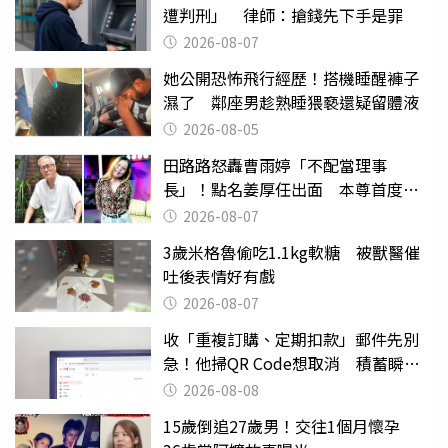
遭判刑」 律師：搶錢先下手是罪
2026-08-07
她公開恐怖飛行經歷！搭機睡醒褲子
濕了 鄰座男趁熟睡猥褻還疑留體液
2026-08-05
田路路怒轟曹雨婷「不配當理事
長」！點名姜厚任出面 本尊首度回
應了
2026-08-07
3歲米格魯偷吃1.1kg軟糖 被獸醫催
吐後表情好有戲
2026-08-07
收「重複訂購、定期扣款」郵件先別
急！他掃QR Code想取消 積蓄瞬間
蒸發
2026-08-08
15歲倒追27歲男！交往1個月懷孕