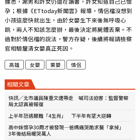
據悉，謝男和許女仍還在讀書，許女知道自己已懷
孕；根據《ETtoday新聞雲》報導，情侶檔沒想到
小孩這麼快就出生，由於女嬰生下來後無呼吸心
跳，兩人不知該怎麼辦，最後決定將屍體丟棄。不
過對於情侶檔的說法，警方存疑，後續將報請檢察
官相驗釐清女嬰真正死因。
高雄
女嬰
棄嬰
情侶
相關文章
快訊／北市議員陳重文遭帶走 喊司法迫害：監督警察
局太認真被報復
上半年恐遇艱難「4生肖」 下半年有望大逆轉
高中妹懷孕30周才被發現…爸媽痛哭跪求醫「拿掉」
3年後結局暖哭萬人