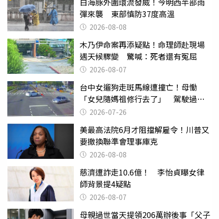
白海豚外圍環流發威！今明西半部雨
彈來襲 東部慎防37度高溫
2026-08-08
木乃伊命案再添疑點！命理師赴現場
遇天候驟變 驚喊：死者還有冤屈
2026-08-07
台中女遛狗走斑馬線遭撞亡！母慟
「女兒隨媽祖修行去了」 駕駛過失
致死判9月
2026-07-26
美最高法院6月才阻擋解雇令！川普又
要撤換聯準會理事庫克
2026-08-08
慈濟遭詐走10.6億！ 李怡貞曝女律
師背景提4疑點
2026-08-07
母親過世當天提領206萬辦後事「父子