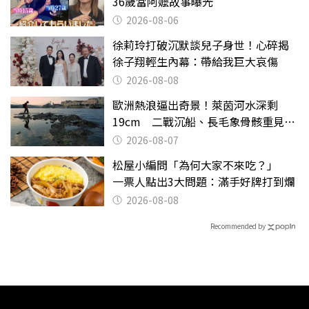
36歲當阿嬤故事曝光
2026-08-06
徐莉玲打破沉默談兒子身世！心碎揭
徐子翔輕生內幕：帶給我巨大哀傷
2026-08-08
歐洲熱浪逼出奇景！萊茵河水深剩
19cm 二戰沉船、長毛象骨骸重見天
日
2026-08-07
松屋小編問「為何大家不來吃？」
一票人點出3大問題：滿手好牌打到爛
2026-08-08
Recommended by