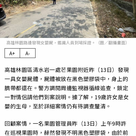
高雄林園路邊發現女嬰屍，鑑識人員到場採證。（圖／翻攝畫面）
A+
A-
高雄林園區清水岩一處芒果園附近昨（13日）發現
一具女嬰屍體，屍體被放在黑色塑膠袋中，身上的
臍帶都還在。警方調閱周邊監視器循線追查，鎖定
一對情侶請他們到案說明。據了解，19歲許女是女
嬰的生母，至於詳細案情仍有待調查釐清。
回顧案情，一名果園管理員昨（13日）上午9時許
在巡視果園時，赫然發現不明黑色塑膠袋，由於前