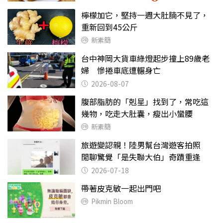
檸檬加它，堅持一週大肚腩不見了，
重新回到45公斤
新素簡
台中神岡大貨車綠燈起步撞上89歲老
婦 慘捲車底遭輾身亡
2026-08-07
腹部脂肪的「剋星」找到了，常吃這
幾物，吃走大肚囊，瘦出小蠻腰
新素簡
旅遊變認親！陸男幫台灣遊客拍照
閒聊驚覺「是失聯大伯」奇蹟重逢
2026-07-18
帶著皮克敏一起出門吧
Pikmin Bloom