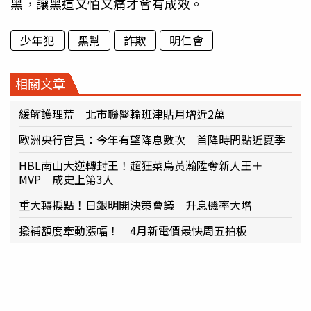
黑，讓黑道又怕又痛才會有成效。
少年犯
黑幫
詐欺
明仁會
相關文章
緩解護理荒 北市聯醫輪班津貼月增近2萬
歐洲央行官員：今年有望降息數次 首降時間點近夏季
HBL南山大逆轉封王！超狂菜鳥黃瀚陞奪新人王＋
MVP 成史上第3人
重大轉捩點！日銀明開決策會議 升息機率大增
撥補額度牽動漲幅！ 4月新電價最快周五拍板