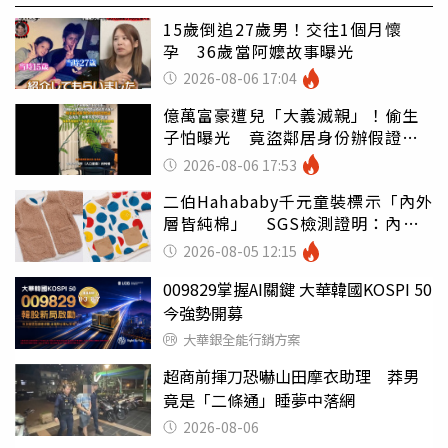
15歲倒追27歲男！交往1個月懷
孕 36歲當阿嬤故事曝光
2026-08-06 17:04
億萬富豪遭兒「大義滅親」！偷生
子怕曝光 竟盜鄰居身份辦假證落
戶
2026-08-06 17:53
二伯Hahababy千元童裝標示「內外
層皆純棉」 SGS檢測證明：內裡
100%聚酯纖維
2026-08-05 12:15
009829掌握AI關鍵 大華韓國KOSPI 50
今強勢開募
大華銀全能行銷方案
超商前揮刀恐嚇山田摩衣助理 莽男
竟是「二條通」睡夢中落網
2026-08-06