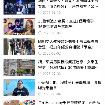
議員、音樂人、球星、國際轉播平台
齊聚「傳奇聯盟」 跨界陣容全公
開 劍指亞洲新傳奇聯賽
2026-07-10
15歲倒追27歲男！交往1個月懷孕
36歲當阿嬤故事曝光
2026-08-06
陽明交大教授砍死妹夫！岳母追思首
發聲 揭11年經營真相駁「爭產」
2026-08-02
獨／東吳男教授被瘋狂迷戀 女學生
寄信「分屍吃掉」30次騷擾！認罪免
關
2026-07-30
不是AI！他「沒脖子」畫面瘋傳 真相
曝光網看呆
2026-08-04
二伯Hahababy千元童裝標示「內外層