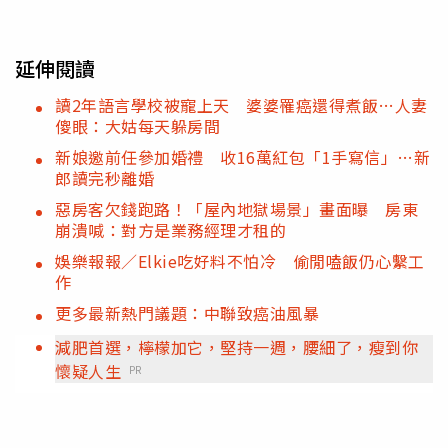
延伸閱讀
讀2年語言學校被寵上天 婆婆罹癌還得煮飯…人妻
傻眼：大姑每天躲房間
新娘邀前任參加婚禮 收16萬紅包「1手寫信」…新
郎讀完秒離婚
惡房客欠錢跑路！「屋內地獄場景」畫面曝 房東
崩潰喊：對方是業務經理才租的
娛樂報報／Elkie吃好料不怕冷 偷閒嗑飯仍心繫工
作
更多最新熱門議題：中聯致癌油風暴
減肥首選，檸檬加它，堅持一週，腰細了，瘦到你
懷疑人生
PR