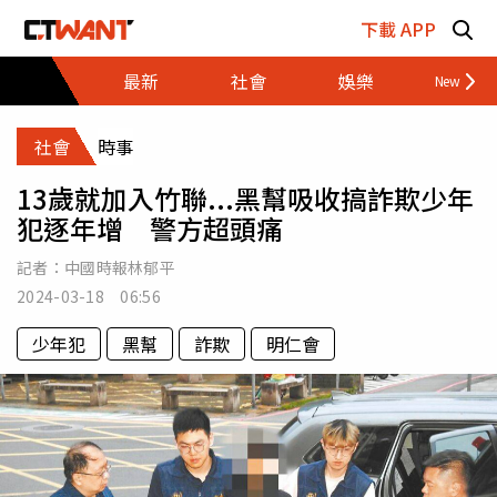
跳至主要內容區塊
下載 APP
最新
社會
娛樂
財經
社會
時事
13歲就加入竹聯...黑幫吸收搞詐欺少年
犯逐年增 警方超頭痛
記者：
中國時報林郁平
2024-03-18 06:56
少年犯
黑幫
詐欺
明仁會