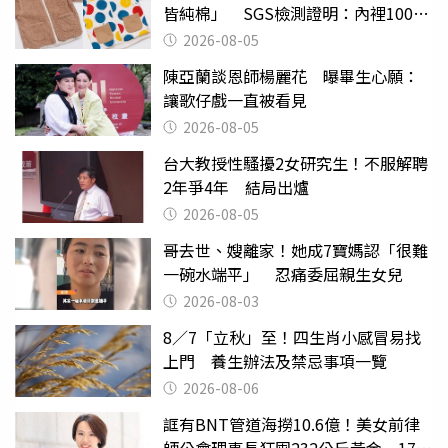
皆純棉」 SGS檢測證明：內裡100%
聚酯纖維
2026-08-05
陳亞蘭談恩師楊麗花 曝畢生心願：
讓歌仔戲一直被看見
2026-08-05
台大教授性騷擾2女研究生！不服解聘
2年爭4年 結局出爐
2026-08-05
哥去世、嫂離家！她成7寶媽認「很難
一碗水端平」 忍痛委屈親生女兒
2026-08-03
8／7「立秋」至！四生肖小感冒易找
上門 養生辦法及禁忌事項一覽
2026-08-06
誆有BNT管道海撈10.6億！美女前律
師公會理事長狂囤232公斤黃金 17人