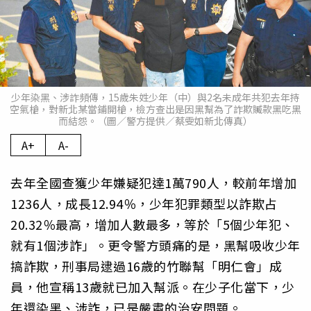
少年染黑、涉詐頻傳，15歲朱姓少年（中）與2名未成年共犯去年持
空氣槍，對新北某當鋪開槍，檢方查出是因黑幫為了詐欺贓款黑吃黑
而結怨。（圖／警方提供／蔡雯如新北傳真）
A+
A-
去年全國查獲少年嫌疑犯達1萬790人，較前年增加
1236人，成長12.94％，少年犯罪類型以詐欺占
20.32％最高，增加人數最多，等於「5個少年犯、
就有1個涉詐」。更令警方頭痛的是，黑幫吸收少年
搞詐欺，刑事局逮過16歲的竹聯幫「明仁會」成
員，他宣稱13歲就已加入幫派。在少子化當下，少
年還染黑、涉詐，已是嚴肅的治安問題。