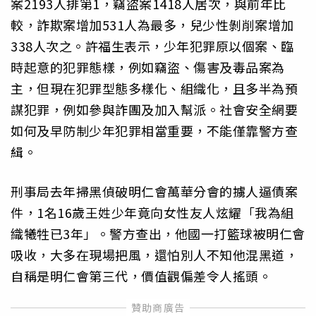
案2193人排第1，竊盜案1418人居次，與前年比
較，詐欺案增加531人為最多，兒少性剝削案增加
338人次之。許福生表示，少年犯罪原以個案、臨
時起意的犯罪態樣，例如竊盜、傷害及毒品案為
主，但現在犯罪型態多樣化、組織化，且多半為預
謀犯罪，例如參與詐團及加入幫派。社會安全網要
如何及早防制少年犯罪相當重要，不能僅靠警方查
緝。
刑事局去年掃黑偵破明仁會萬華分會的擄人逼債案
件，1名16歲王姓少年竟向女性友人炫耀「我為組
織犧牲已3年」。警方查出，他國一打籃球被明仁會
吸收，大多在現場把風，還怕別人不知他混黑道，
自稱是明仁會第三代，價值觀偏差令人搖頭。