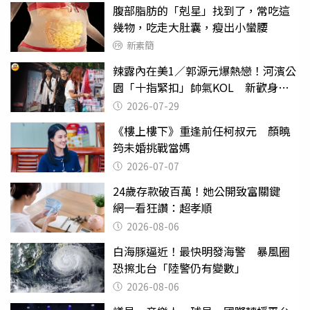
腹部脂肪的「剋星」找到了，常吃這
幾物，吃走大肚囊，瘦出小蠻腰
新素簡
辣露內在美1／郭源元爆熱戀！河濱公
園「十指緊扣」帥氣KOL 新歡身份
曝光
2026-07-29
《樓上樓下》重逢前任柯叔元 顏曉
筠未婚挑戰當媽
2026-07-07
24歲存款破百萬！她公開致富關鍵
網一看狂讚：超孝順
2026-08-06
白海豚逼近！最快明發海警 暴風圈
恐擦北台「陸警仍有變數」
2026-08-06