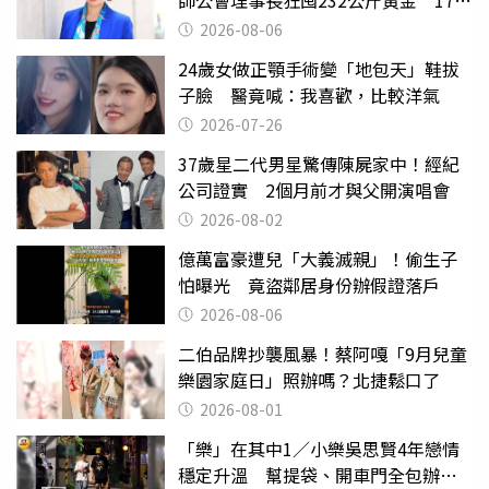
遭起訴
2026-08-06
24歲女做正顎手術變「地包天」鞋拔
子臉 醫竟喊：我喜歡，比較洋氣
2026-07-26
37歲星二代男星驚傳陳屍家中！經紀
公司證實 2個月前才與父開演唱會
2026-08-02
億萬富豪遭兒「大義滅親」！偷生子
怕曝光 竟盜鄰居身份辦假證落戶
2026-08-06
二伯品牌抄襲風暴！蔡阿嘎「9月兒童
樂園家庭日」照辦嗎？北捷鬆口了
2026-08-01
「樂」在其中1／小樂吳思賢4年戀情
穩定升溫 幫提袋、開車門全包辦閃