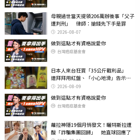
母親過世當天提領206萬辦後事「父子
遭判刑」 律師：搶錢先下手是罪
2026-08-07
做到這點才有資格說愛你
台灣癌症基金會
日本人來台狂買「35公斤戰利品」
連拜拜用紅盤、「小心地滑」告示牌
也帶回家
2026-08-09
做到這點才有資格說愛你
台灣癌症基金會
蘿拉神隱19個月悄發文！曬特斯拉遭
酸「詐騙集團回歸」 她直球回應了