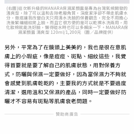
(右圖)這次新升級的MANARA保濕潔顏露是專為台灣氣候開發的
清爽型，除了可以溫和去除老廢角質，深度潔淨卻不帶走肌膚水
分，徹底讓我改變白天只用清水洗臉的保養觀念，完全不用擔心
洗後緊繃細紋爬上臉。而且它很方便的是可以乾擦水洗兩用，用
化妝棉就能洗好臉，懶得碰水時也可以多賴床一下。MANARA保
濕潔顏露 清爽型 120ml/1,200元（圖／品牌提供）
另外，平常為了在鏡頭上美美的，我也是很在意肌
膚上的小瑕疵，像是痘痘、斑點、細紋這些，我覺
得首要就是要了解自己的肌膚狀態，用對保養方
式，防曬與保濕一定要做好，因為當保濕力不夠就
會感覺到肌膚乾乾的，主要我的方式就是不要過度
清潔，選用溫和又保濕的產品，同時一定要做好防
曬才不容易有斑點等肌膚衰老問題。