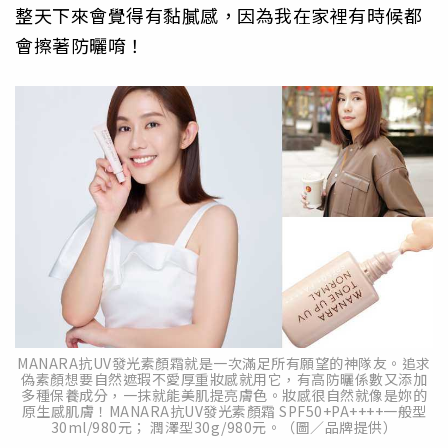
整天下來會覺得有黏膩感，因為我在家裡有時候都
會擦著防曬唷！
MANARA抗UV發光素顏霜就是一次滿足所有願望的神隊友。追求
偽素顏想要自然遮瑕不愛厚重妝感就用它，有高防曬係數又添加
多種保養成分，一抹就能美肌提亮膚色。妝感很自然就像是妳的
原生感肌膚！MANARA抗UV發光素顏霜 SPF50+PA++++一般型
30ml/980元； 潤澤型30g/980元。（圖／品牌提供）