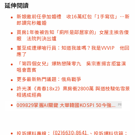
延伸閱讀
新娘邀前任參加婚禮 收16萬紅包「1手寫信」…新
郎讀完秒離婚
買房1年後被告知「廁所是鄰居家的」女屋主挨告傻
眼 法院判決出爐
董至成遭爆嗆行員：知道我誰嗎？我是VVVIP 他回
應了
「第四個女兒」爆熱戀陳零九 吳宗憲揚言拒當演
唱會嘉賓
更多最新熱門議題：俄烏戰爭
許光漢《青春18x2》票房衝2800萬 與道枝駿佑雪景
相遇成經典
009829掌握AI關鍵 大華韓國KOSPI 50今強...
PR
(02)6630-8641
投訴爆料專線：
、投訴爆料信箱：