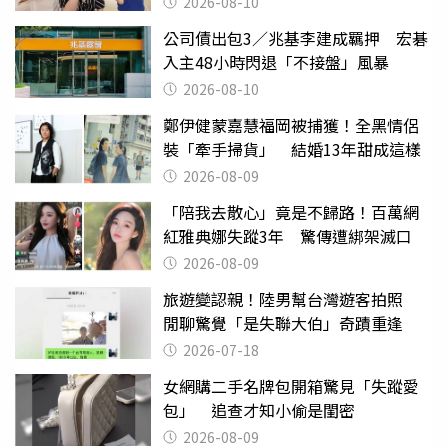
2026-08-10
公司債出包3／兆基李建成羈押 宏碁
入主48小時閃退「不接盤」風暴
2026-08-10
鄭伊健蒙嘉慧福岡被捕獲！全黑情侶
裝「牽手掃貨」 結婚13年甜成這樣
2026-08-09
「陪我去散心」竟是不歸路！百萬網
紅雅典娜失蹤3年 驚傳遭綁架滅口
2026-08-09
旅遊變認親！陸男幫台灣遊客拍照
閒聊驚覺「是失聯大伯」奇蹟重逢
2026-07-18
女網購二手名牌包開箱驚見「失蹤愛
包」 追查才知小偷是閨密
2026-08-09