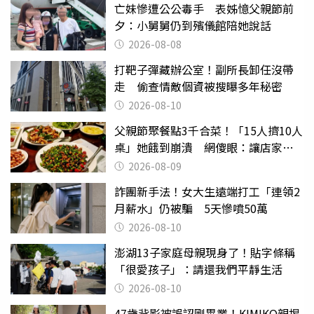
亡妹慘遭公公毒手 表姊憶父親節前
夕：小舅舅仍到殯儀館陪她說話
2026-08-08
打靶子彈藏辦公室！副所長卸任沒帶
走 偷查情敵個資被搜曝多年秘密
2026-08-10
父親節聚餐點3千合菜！「15人擠10人
桌」她餓到崩潰 網傻眼：讓店家看
笑話
2026-08-09
詐團新手法！女大生遠端打工「連領2
月薪水」仍被騙 5天慘噴50萬
2026-08-10
澎湖13子家庭母親現身了！貼字條稱
「很愛孩子」：請還我們平靜生活
2026-08-10
47歲背影被誤認剛畢業！KIMIKO親揭