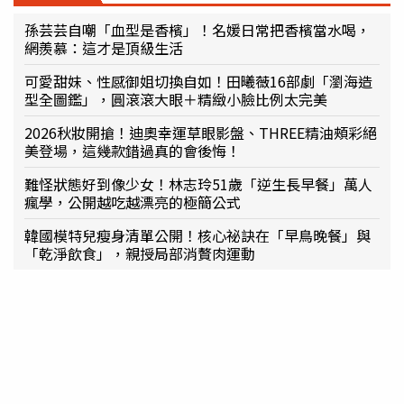
孫芸芸自嘲「血型是香檳」！名媛日常把香檳當水喝，
網羨慕：這才是頂級生活
可愛甜妹、性感御姐切換自如！田曦薇16部劇「瀏海造
型全圖鑑」，圓滾滾大眼＋精緻小臉比例太完美
2026秋妝開搶！迪奧幸運草眼影盤、THREE精油頰彩絕
美登場，這幾款錯過真的會後悔！
難怪狀態好到像少女！林志玲51歲「逆生長早餐」萬人
瘋學，公開越吃越漂亮的極簡公式
韓國模特兒瘦身清單公開！核心祕訣在「早鳥晚餐」與
「乾淨飲食」，親授局部消贅肉運動