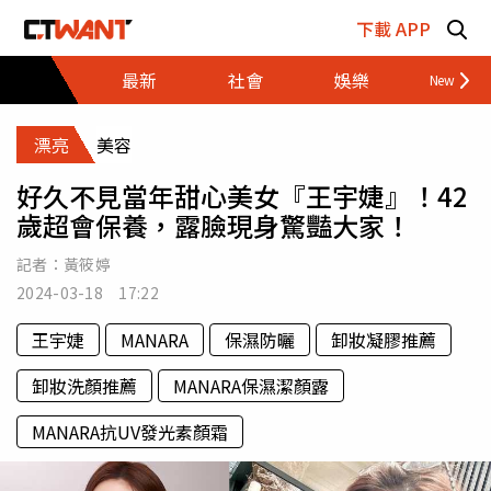
跳至主要內容區塊
下載 APP
最新
社會
娛樂
財經
漂亮
美容
好久不見當年甜心美女『王宇婕』！42
歲超會保養，露臉現身驚豔大家！
記者：
黃筱婷
2024-03-18 17:22
王宇婕
MANARA
保濕防曬
卸妝凝膠推薦
卸妝洗顏推薦
MANARA保濕潔顏露
MANARA抗UV發光素顏霜