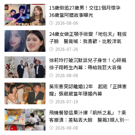
15歲倒追27歲男！交往1個月懷孕
36歲當阿嬤故事曝光
2026-08-06
24歲女做正顎手術變「地包天」鞋拔
子臉 醫竟喊：我喜歡，比較洋氣
2026-07-26
徐莉玲打破沉默談兒子身世！心碎揭
徐子翔輕生內幕：帶給我巨大哀傷
2026-08-08
吳宗憲突認離婚12年 起底「正牌憲
嫂」張葳葳當年隱婚內幕
2026-07-19
飛機餐發這果汁爆「廁所之亂」？乘
客崩潰：差點丟大臉 醫揭3類人別亂
喝
2026-08-08