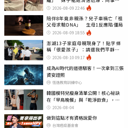
離」 妹子裙底滑落尬爆：同事全
看光
2026-08-09 22:46
陪伴8年竟非親孫？兒子車禍亡「祖
父母求驗DNA」 生母1反應陷僵局
2026-08-09 18:55
澎湖13子家庭母親現身了！貼字條
稱「很愛孩子」：請還我們平靜生
活
2026-08-10 09:17
成為AI時代的道德駭客！一次拿到三張
資安證照
恆逸教育訓練中心
韓國模特兒瘦身清單公開！核心祕訣
在「早鳥晚餐」與「乾淨飲食」，親
授局部消贅肉運動
2026-08-04
做到這點才有資格說愛你
台灣癌症基金會