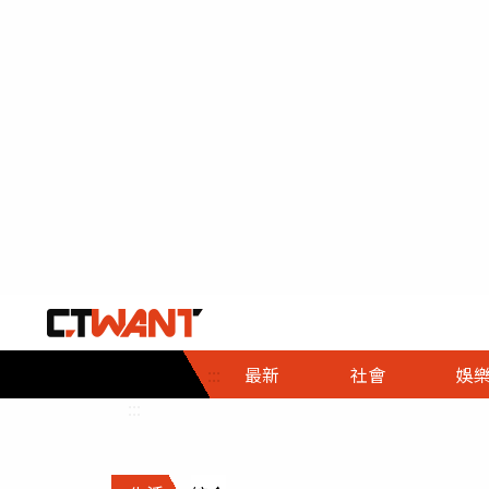
社會首頁
娛樂首頁
財經首頁
政
:::
最新
社會
娛
時事
即時
熱線
:::
直擊
大條
人物
調查
專題
３Ｃ