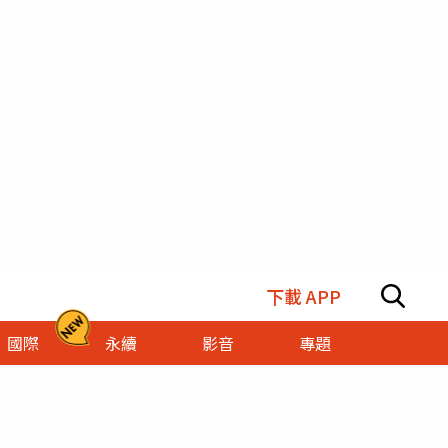
下載 APP
國際
永續
影音
專題