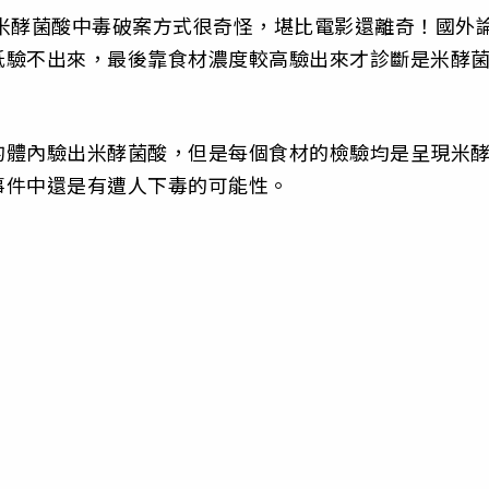
米酵菌酸中毒破案方式很奇怪，堪比電影還離奇！國外
低驗不出來，最後靠食材濃度較高驗出來才診斷是米酵
的體內驗出米酵菌酸，但是每個食材的檢驗均是呈現米
事件中還是有遭人下毒的可能性。