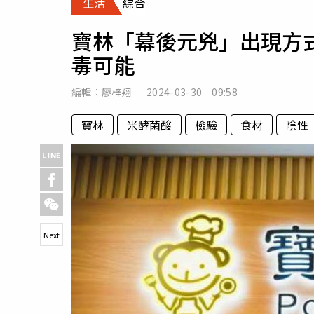
生活
綜合
人物
汽車
寶林「幕後元兇」出現方
專欄
毒可能
房產新勢力
編輯：
廖梓翔
2024-03-30 09:58
寶林
米酵菌酸
檢驗
食材
陰性
Next