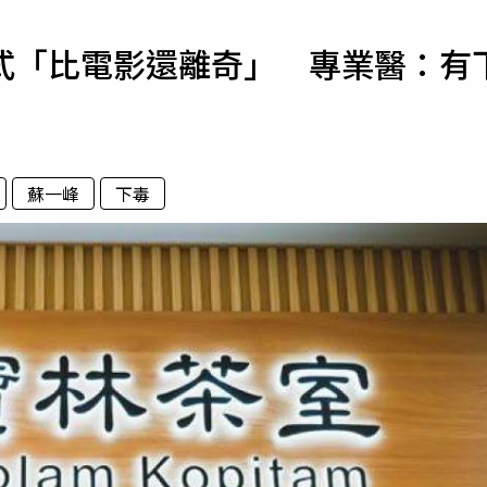
寵物
式「比電影還離奇」 專業醫：有
運勢
運動
梅酒
蘇一峰
下毒