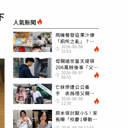
下
人氣新聞
飛機餐發這果汁爆
「廁所之亂」？乘
2026-08-08
客崩潰：差點丟大
15:53
臉 醫揭3類人別亂
喝
母親過世當天提領
206萬辦後事「父子
2026-08-07
遭判刑」 律師：
09:55
搶錢先下手是罪
亡妹慘遭公公毒
手 表姊憶父親節
2026-08-08
前夕：小舅舅仍到
12:30
殯儀館陪她說話
原本很討厭小S！家
長曝「校慶1舉動」
讓她徹底改觀 網
2026-08-08 11:03