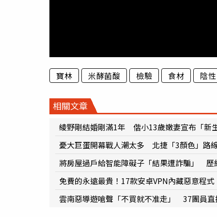
寶林
米酵菌酸
檢驗
食材
陰性
相關文章
綾野剛結婚剛滿1年 偕小13歲嫩妻宣布「新
憂大巨蛋開幕戰人潮太多 北捷「3顏色」路
將房屋過戶給智能障礙子「結果遭詐騙」 歷
免費的永遠最貴！17款安卓VPN內藏惡意程式
雲南惡導遊嗆聲「不買就不准走」 37團員