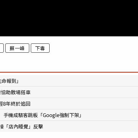
蘇一峰
下毒
生命報到」
線協助散場搭車
經8年終於追回
 手機成駭客跳板「Google強制下架」
直接「店內睡覺」反擊