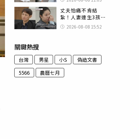
友洗版認證
丈夫怕痛不肯結
紮！人妻連生3孩
控遭家暴淚喊：真
2026-08-08 15:52
的好累
關鍵熱搜
台灣
男星
小S
偽造文書
5566
農曆七月
出
毒