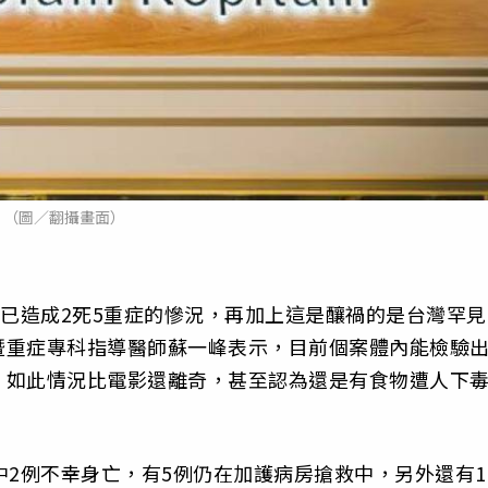
（圖／翻攝畫面）
前已造成2死5重症的慘況，再加上這是釀禍的是台灣罕見
暨重症專科指導醫師蘇一峰表示，目前個案體內能檢驗
，如此情況比電影還離奇，甚至認為還是有食物遭人下
中2例不幸身亡，有5例仍在加護病房搶救中，另外還有1