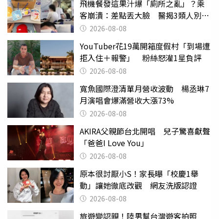
飛機餐發這果汁爆「廁所之亂」？乘
客崩潰：差點丟大臉 醫揭3類人別亂
喝
2026-08-08
YouTuber花19萬開箱度假村「到場遭
拒入住＋報警」 粉絲怒灌1星負評
2026-08-08
寬魚國際澄清單月營收波動 楊丞琳7
月演唱會爆滿營收大漲73%
2026-08-08
AKIRA父親節台北開唱 兒子驚喜獻聲
「爸爸I Love You」
2026-08-08
原本很討厭小S！家長曝「校慶1舉
動」讓她徹底改觀 網友洗版認證
2026-08-08
旅遊變認親！陸男幫台灣遊客拍照