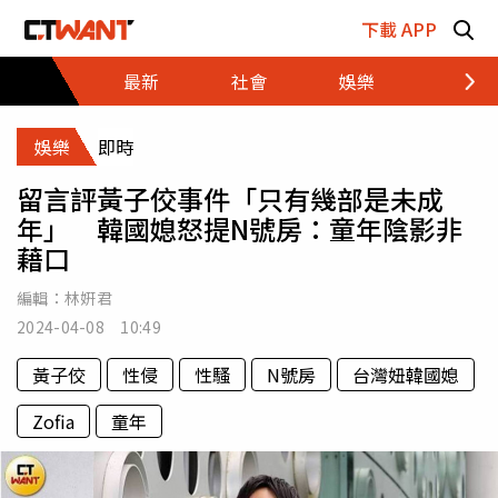
跳至主要內容區塊
下載 APP
最新
社會
娛樂
財經
娛樂
即時
留言評黃子佼事件「只有幾部是未成
年」 韓國媳怒提N號房：童年陰影非
藉口
編輯：
林姸君
2024-04-08 10:49
黃子佼
性侵
性騷
N號房
台灣妞韓國媳
Zofia
童年