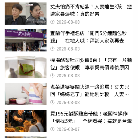
丈夫怕痛不肯結紮！人妻連生3孩 控
遭家暴淚喊：真的好累
2026-08-08
宜蘭伴手禮名店「開門5分鐘麵包秒
殺」 在地人喊：拜託大家別再去
2026-08-03
機場酪梨吐司要價6百！「只有一片麵
包」旅客傻眼 專家揭高價背後原因
2026-08-08
煮菜遭婆婆關火還一路追罵！丈夫只
回「媽媽老了」勸她別計較 人妻超
崩潰：我像台傭
2026-08-08
買195元鹹酥雞忘帶錢！老闆神操作
「倒找5元」 全網看哭：這就是台灣
2026-08-07