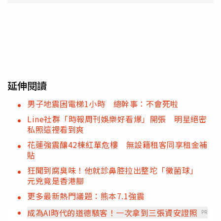
延伸閱讀
男子地震困電梯1小時 總幹事：不會死啦
Line社群「時報周刊娛樂好看爆」開張 明星絕密
私照這裡看到爽
花蓮強震釀42棟紅單危樓 無設籍租客同享租金補
貼
狂聞到腐臭味！他就診鼻腔拉出整坨「黴菌球」
元兇竟是香港腳
更多最新熱門議題：熊本7.1強震
成為AI時代的道德駭客！一次拿到三張資安證照
PR