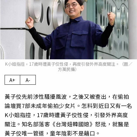
K小姐指控，17歲時遭黃子佼性侵，再度引發外界高度關注。（圖／
方萬民攝）
A+
A-
黃子佼先前涉性騷擾風波，之後又被查出，在偷拍
論壇買7部未成年偷拍少女片。怎料到近日又有一名
K小姐指控，17歲時遭黃子佼性侵，引發外界高度
關注。知名部落客《台灣妞韓國媳》怒批，就醫是
黃子佼唯一管道，童年陰影不是藉口。