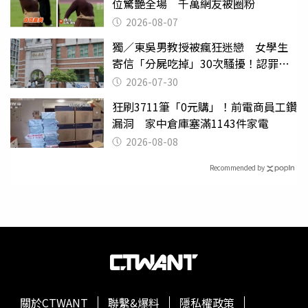
位驚艷全場 千萬網友被圈粉
2026-08-07
獨／東吳男教授被瘋狂迷戀 女學生
寄信「分屍吃掉」30次騷擾！認罪免
關
2026-07-30
狂刷3711筆「0元購」！前電商員工鑽
漏洞 家中倉庫塞滿1143件家電
2026-08-08
Recommended by
關於CTWANT
聯繫&爆料
隱私權政策