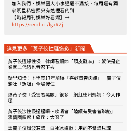
加入我們，娛樂圈大小事通通不漏接，每周還有獨
家明星私密照只有這裡看的到
【時報周刊娛樂好看爆】→
https://reurl.cc/lgxRZj
詳見更多「黃子佼性騷道歉」新聞
黃子佼遭爆性侵 律師看細節「頭皮發麻」：縱使是企
業家二代恐也吞忍下去
疑早知情！卜學亮17年前曝「喜歡青春肉體」 黃子佼
驚吐「想吸」全場傻住
爆黃子佼「受害者黑數」很多 網紅德州媽媽：令人作
噁
黃子佼涉性侵過程曝…吹哨者「陸續有受害者聯絡」
演藝圈震怒！痛斥：太噁了
談黃子佼風波惹議 白冰冰道歉：用詞不當請見諒