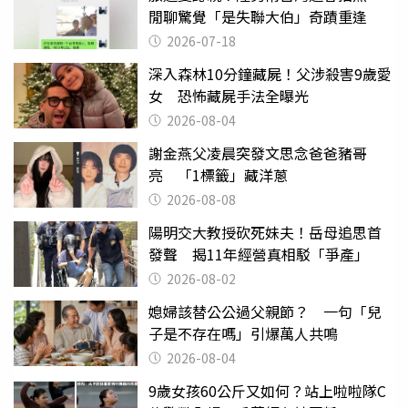
閒聊驚覺「是失聯大伯」奇蹟重逢
2026-07-18
深入森林10分鐘藏屍！父涉殺害9歲愛
女 恐怖藏屍手法全曝光
2026-08-04
謝金燕父凌晨突發文思念爸爸豬哥
亮 「1標籤」藏洋蔥
2026-08-08
陽明交大教授砍死妹夫！岳母追思首
發聲 揭11年經營真相駁「爭產」
2026-08-02
媳婦該替公公過父親節？ 一句「兒
子是不存在嗎」引爆萬人共鳴
2026-08-04
9歲女孩60公斤又如何？站上啦啦隊C