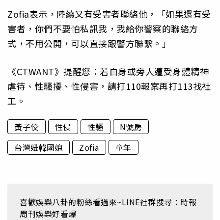
Zofia表示，陸續又有受害者聯絡他，「如果還有受
害者，你們不要怕私訊我，我給你警察的聯絡方
式，不用公開，可以直接跟警方聯繫。」
《CTWANT》提醒您：若自身或旁人遭受身體精神
虐待、性騷擾、性侵害，請打110報案再打113找社
工。
黃子佼
性侵
性騷
N號房
台灣妞韓國媳
Zofia
童年
喜歡娛樂八卦的粉絲看過來~LINE社群搜尋：時報
周刊娛樂好看爆