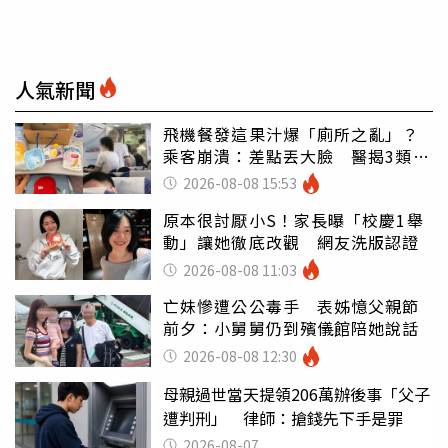
人氣新聞
飛機餐發這果汁爆「廁所之亂」？
乘客崩潰：差點丟大臉 醫揭3類人
別亂喝
2026-08-08 15:53
原本很討厭小S！家長曝「校慶1舉
動」讓她徹底改觀 網友洗版認證
2026-08-08 11:03
亡妹慘遭公公毒手 表姊憶父親節
前夕：小舅舅仍到殯儀館陪她說話
2026-08-08 12:30
母親過世當天提領206萬辦後事「父子
遭判刑」 律師：搶錢先下手是罪
2026-08-07