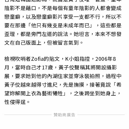
陰影不是藉口，不是每個有童年陰影的人都會變成
戀童癖，以及戀童癖影片享受一支都不行，所以不
要在那邊「他只有幾支是未成年而已」，這些都是
歪理，都是旁門左道的說法。她坦言，本來不想發
文在自己版面上，但被留言氣到。
檢視吹哨者Zofia的貼文，K小姐指控，2006年8
月，當時自己才17歲，黃子佼聲稱其將開設攝影
展，要求她到他的內湖住家並穿泳裝拍照，過程中
黃子佼越來越得寸進尺，先是撫摸，接著竟說「希
望妳解開上衣為藝術犧牲」，之後跨坐到她身上，
性侵得逞。