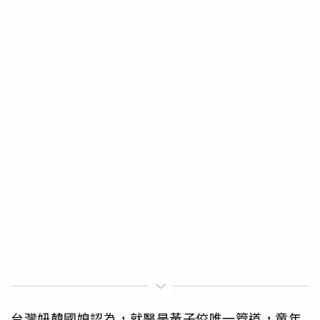
台灣妞韓國媳認為，就醫是黃子佼唯一管道，童年