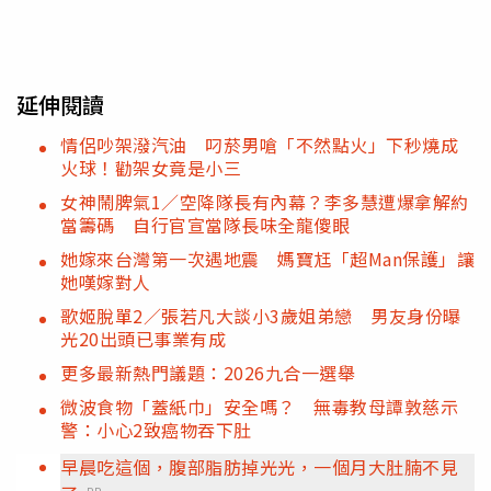
延伸閱讀
情侶吵架潑汽油 叼菸男嗆「不然點火」下秒燒成
火球！勸架女竟是小三
女神鬧脾氣1／空降隊長有內幕？李多慧遭爆拿解約
當籌碼 自行官宣當隊長味全龍傻眼
她嫁來台灣第一次遇地震 媽寶尪「超Man保護」讓
她嘆嫁對人
歌姬脫單2／張若凡大談小3歲姐弟戀 男友身份曝
光20出頭已事業有成
更多最新熱門議題：2026九合一選舉
微波食物「蓋紙巾」安全嗎？ 無毒教母譚敦慈示
警：小心2致癌物吞下肚
早晨吃這個，腹部脂肪掉光光，一個月大肚腩不見