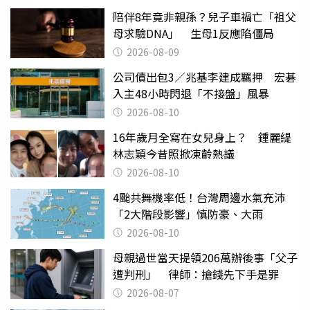
陪伴8年竟非親孫？兒子車禍亡「祖父
母求驗DNA」 生母1反應陷僵局
2026-08-09
公司債出包3／兆基李建成羈押 宏碁
入主48小時閃退「不接盤」風暴
2026-08-10
16年歲月全寫在女兒身上？ 鍾麗緹
林志穎今昔照掀凍齡熱議
2026-08-10
4颱共舞機率低！台灣周邊水氣充沛
「2大階段影響」慎防豪、大雨
2026-08-10
母親過世當天提領206萬辦後事「父子
遭判刑」 律師：搶錢先下手是罪
2026-08-07