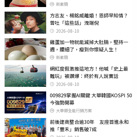
新素簡
方志友、楊銘威離婚！恩師早知情？
曾吐「這些話」洩端倪
2026-08-10
雞蛋加一物就能減掉大肚腩，堅持一
週，腰細了，瘦到你懷疑人生！
新素簡
網紅度假激推這地方！他喊「史上最
難玩」被讚爆：終於有人說實話
2026-08-10
009829掌握AI關鍵 大華韓國KOSPI 50
今強勢開募
大華銀全能行銷方案
前後建商整合逾30年 友座首進永和
推「豐禾」銷售破7成