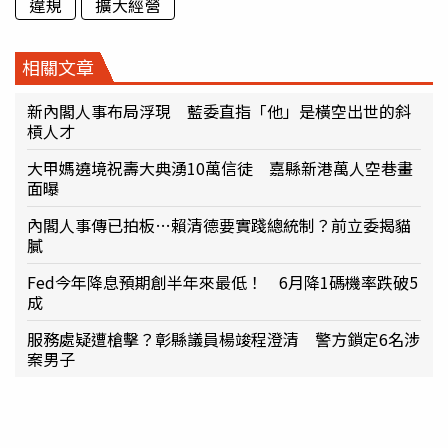
違規
擴大經營
相關文章
新內閣人事布局浮現 藍委直指「他」是橫空出世的斜
槓人才
大甲媽遶境祝壽大典湧10萬信徒 嘉縣新港萬人空巷畫
面曝
內閣人事傳已拍板…賴清德要實踐總統制？前立委揭貓
膩
Fed今年降息預期創半年來最低！ 6月降1碼機率跌破5
成
服務處疑遭槍擊？彰縣議員楊竣程澄清 警方鎖定6名涉
案男子