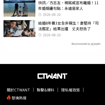
快訊／方志友、楊銘威宣布離婚！11
年婚姻畫句點：永遠是家人
2026-08-10
結婚8年養3女全非親生！妻堅持「司
法鑑定」結果出爐 丈夫怒告了
2026-08-10
Recommended by
關於CTWANT
聯繫&爆料
隱私權政策
發燒熱搜