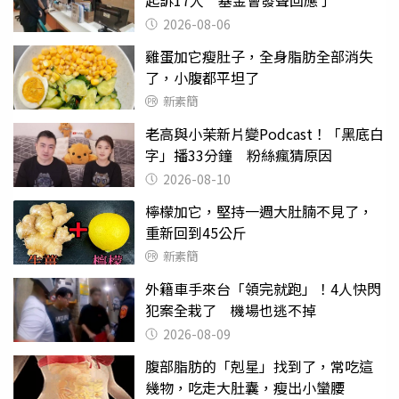
2026-08-06
雞蛋加它瘦肚子，全身脂肪全部消失
了，小腹都平坦了
新素簡
老高與小茉新片變Podcast！「黑底白
字」播33分鐘 粉絲瘋猜原因
2026-08-10
檸檬加它，堅持一週大肚腩不見了，
重新回到45公斤
新素簡
外籍車手來台「領完就跑」！4人快閃
犯案全栽了 機場也逃不掉
2026-08-09
腹部脂肪的「剋星」找到了，常吃這
幾物，吃走大肚囊，瘦出小蠻腰