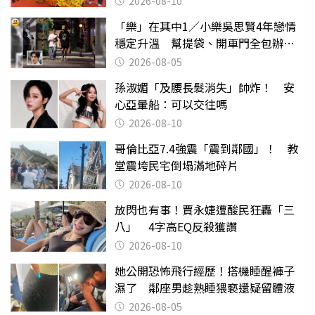
2026-08-10
「樂」在其中1／小樂吳思賢4年戀情
穩定升溫 幫提袋、開車門全包辦閃
瞎眾人
2026-08-05
孫淑媚「及腰長髮消失」帥炸！ 安
心亞暈船：可以交往嗎
2026-08-10
哥倫比亞7.4強震「震到鄰國」！ 教
堂震垮民宅倒塌滿地碎片
2026-08-10
放閃也有事！賈永婕遭酸民狂轟「三
八」 4字高EQ反殺獲讚
2026-08-10
她公開恐怖飛行經歷！搭機睡醒褲子
濕了 鄰座男趁熟睡猥褻還疑留體液
2026-08-05