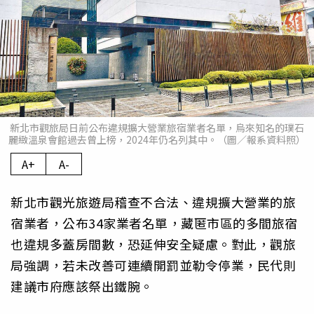
新北市觀旅局日前公布違規擴大營業旅宿業者名單，烏來知名的璞石
麗緻溫泉會館過去曾上榜，2024年仍名列其中。（圖／報系資料照）
A+
A-
新北市觀光旅遊局稽查不合法、違規擴大營業的旅
宿業者，公布34家業者名單，藏匿市區的多間旅宿
也違規多蓋房間數，恐延伸安全疑慮。對此，觀旅
局強調，若未改善可連續開罰並勒令停業，民代則
建議市府應該祭出鐵腕。