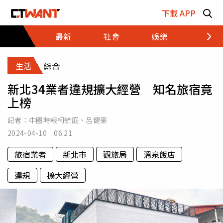
跳至主要內容區塊
下載 APP
最新
社會
娛樂
財經
生活
綜合
新北34業者違規擴大經營 知名旅宿竟
上榜
記者：
中國時報柯毓庭
、
呂健豪
2024-04-10 06:21
旅宿業者
新北市
觀旅局
溫泉飯店
違規
擴大經營