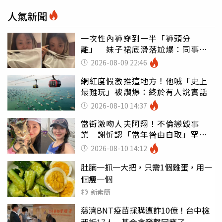
人氣新聞
一次性內褲穿到一半「褲頭分
離」 妹子裙底滑落尬爆：同事全
看光
2026-08-09 22:46
網紅度假激推這地方！他喊「史上
最難玩」被讚爆：終於有人說實話
2026-08-10 14:37
當街激吻人夫阿翔！不倫戀毀事
業 謝忻認「當年咎由自取」罕吐
心聲
2026-08-10 14:12
肚腩一抓一大把，只需1個雞蛋，用一
個瘦一個
新素簡
慈濟BNT疫苗採購遭詐10億！台中檢
起訴17人 基金會發聲回應了