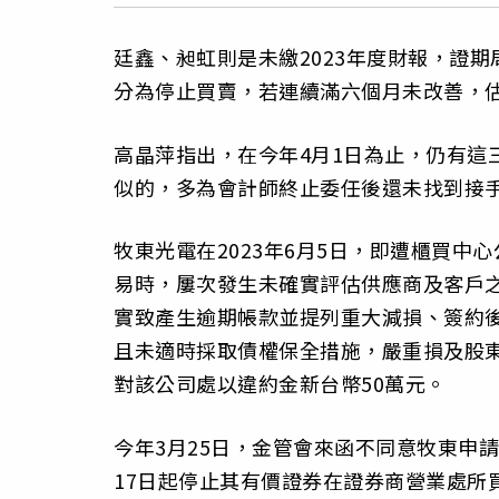
廷鑫、昶虹則是未繳2023年度財報，證期
分為停止買賣，若連續滿六個月未改善，估
高晶萍指出，在今年4月1日為止，仍有這
似的，多為會計師終止委任後還未找到接
牧東光電在2023年6月5日，即遭櫃買
易時，屢次發生未確實評估供應商及客戶
實致產生逾期帳款並提列重大減損、簽約
且未適時採取債權保全措施，嚴重損及股
對該公司處以違約金新台幣50萬元。
今年3月25日，金管會來函不同意牧東申請
17日起停止其有價證券在證券商營業處所