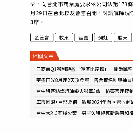
函，向台北市商業處要求依公司法第173條
月29日在台北校友會館召開，討論解除現
3席。
金管會
牧東
廷鑫
昶虹
股東
相關文章
三商壽Q1獲利轉盈「淨值比達標」 開盤跳空
宇多田光8月連2天攻登蛋 售票實名制與抽票
台中租客點燃汽油縱火狠奪3命 檢察官連夜
車市回溫+台幣貶值 敬鵬2024年首季營收超
台中大雅3死縱火案 男子欠租燒死新房東和