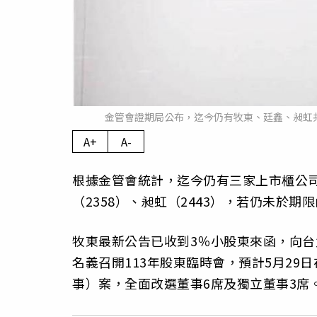
金管會證期局公布，迄今仍有牧東、廷鑫、昶虹共
A+
A-
根據金管會統計，迄今仍有三家上市櫃公司未
（2358）、昶虹（2443），若仍未於
牧東最新公告已收到3％小股東來函，向台
名義召開113年股東臨時會，預計5月2
事）案，全面改選董事6席及獨立董事3席