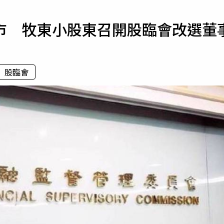
寵物
市 牧東小股東召開股臨會改選董
運勢
運動
梅酒
股臨會