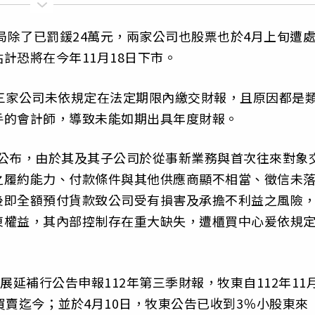
局除了已罰鍰24萬元，兩家公司也股票也於4月上旬遭
計恐將在今年11月18日下市。
三家公司未依規定在法定期限內繳交財報，且原因都是
手的會計師，導致未能如期出具年度財報。
中心公布，由於其及其子公司於從事新業務與首次往來對象
之履約能力、付款條件與其他供應商顯不相當、徵信未
後即全額預付貨款致公司受有損害及承擔不利益之風險
東權益，其內部控制存在重大缺失，遭櫃買中心爰依規
展延補行公告申報112年第三季財報，牧東自112年11
買賣迄今；並於4月10日，牧東公告已收到3％小股東來