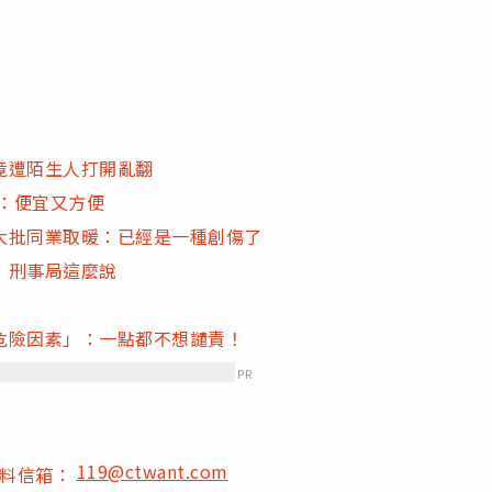
竟遭陌生人打開亂翻
能：便宜又方便
大批同業取暖：已經是一種創傷了
 刑事局這麼說
危險因素」：一點都不想譴責！
PR
119@ctwant.com
爆料信箱：