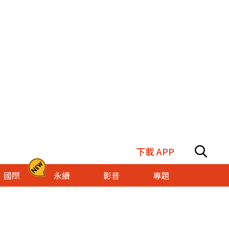
下載 APP
國際
永續
影音
專題