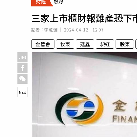
財經
熱線
人物
汽車
三家上市櫃財報難產恐下
專欄
房產新勢力
記者：
李蕙璇
2024-04-12 12:07
金管會
牧東
廷鑫
昶虹
股東
Next