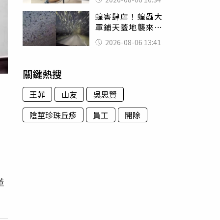
暴力男」離譜紀錄
蝗害肆虐！蝗蟲大
曝光
軍鋪天蓋地襲來宛
如末日 網驚：聖
2026-08-06 13:41
經十災
關鍵熱搜
王菲
山友
吳思賢
陰莖珍珠丘疹
員工
開除
。
董