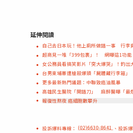
延伸閱讀
自己去日本玩！他上廁所做錯一事 行李
超商見一堆「399包裹」！ 網曝這1功
女公務員看搞笑影片「突大爆哭」！釣出
台男柬埔寨遭槍殺爆頭「屍體藏行李箱」
更多最新熱門議題：中聯致癌油風暴
高雄民生醫院「開錯刀」 麻醉醫曝「最
報復性熬夜 癌細胞數攀升
(02)6630-8641
投訴爆料專線：
、投訴