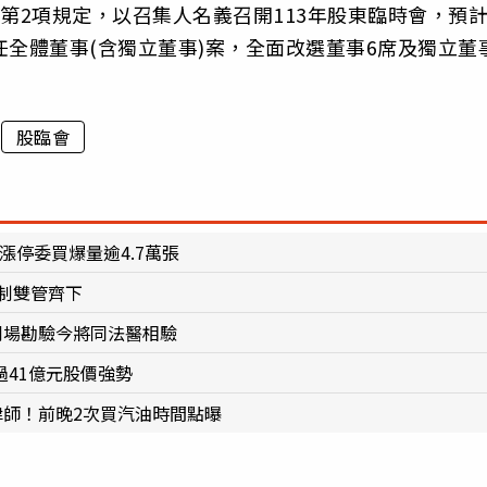
第2項規定，以召集人名義召開113年股東臨時會，預計
任全體董事(含獨立董事)案，全面改選董事6席及獨立董
股臨會
漲停委買爆量逾4.7萬張
制雙管齊下
到場勘驗今將同法醫相驗
過41億元股價強勢
律師！前晚2次買汽油時間點曝