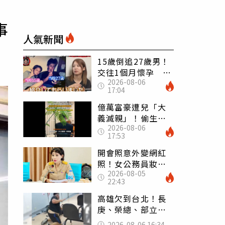
事
人氣新聞
15歲倒追27歲男！
交往1個月懷孕 36
2026-08-06
歲當阿嬤故事曝光
17:04
億萬富豪遭兒「大
義滅親」！偷生子
2026-08-06
怕曝光 竟盜鄰居
17:53
身份辦假證落戶
開會照意外變網紅
照！女公務員妝容
2026-08-05
掀2千則留言 本人
22:43
怒嗆：化妝有錯嗎
高雄欠到台北！長
庚、榮總、部立醫
院都受害 「醫療
2026-08-06 16:34