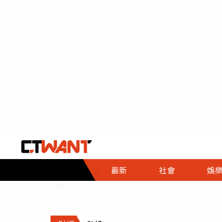
社會首頁
娛樂首頁
財經首頁
政
:::
最新
社會
娛
時事
即時
熱線
:::
直擊
大條
人物
調查
專題
３Ｃ