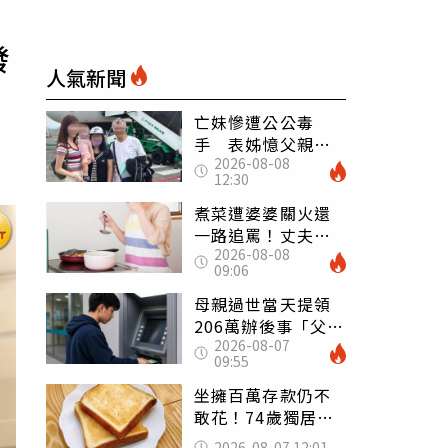
發
人氣新聞
亡妹慘遭公公毒
手 表姊憶父親節
2026-08-08
前夕：小舅舅仍到
12:30
殯儀館陪她說話
煮菜遭婆婆關火還
一路追罵！丈夫勸
2026-08-08
別計較「媽媽老
09:06
了」 人妻超崩
潰：我像台傭
母親過世當天提領
206萬辦後事「父子
2026-08-07
遭判刑」 律師：
09:55
搶錢先下手是罪
坐擁百萬存款仍不
敢花！74歲獨居翁
「1餐只吃1片吐
2026-08-07 12:01