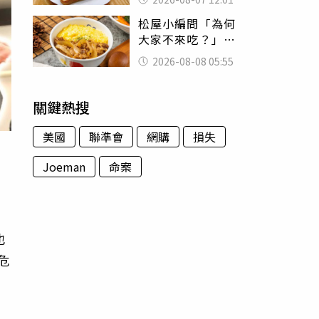
司」 半年後暴瘦
松屋小編問「為何
嚇壞女兒
大家不來吃？」
一票人點出3大問
2026-08-08 05:55
題：滿手好牌打到
爛
關鍵熱搜
美國
聯準會
網購
損失
Joeman
命案
0
也
危