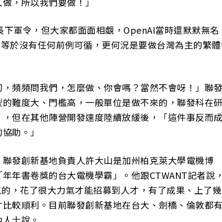
人做，所以我們要做！」
長下軍令，但大家都面面相覷，OpenAI當時還默默無名
才發布，等於沒有任何前例可循，更何況是要做台灣為主的繁體
切，頻頻問我們，怎麼做、你會嗎？當然不會呀！」聯
型的難度大、門檻高，一般單位是做不來的，聯發科在
」，但在其他陣營開發速度陸續放緩後，「這件事反而
的協助。」
」聯發創新基地負責人許大山是加州柏克萊大學電機博
年年書卷獎的台大電機學霸」。他跟CTWANT記者說
氣的，花了很大力氣才能招募到人才，有了成果、上了幾
才比較順利。目前聯發創新基地在台大、劍橋、倫敦都
內人士說。