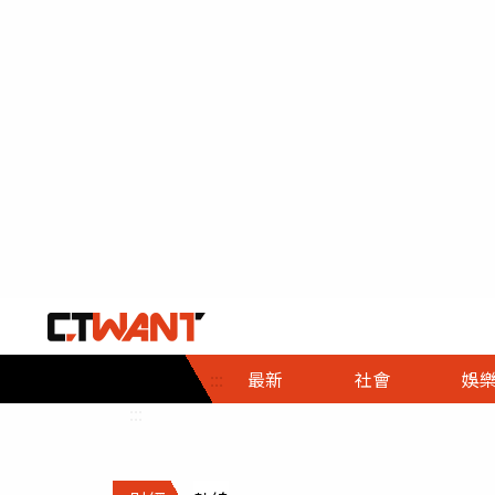
社會首頁
娛樂首頁
財經首頁
政
:::
最新
社會
娛
時事
即時
熱線
:::
直擊
大條
人物
調查
專題
３Ｃ