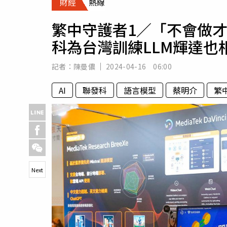
財經
熱線
人物
汽車
繁中守護者1／「不會做
專欄
科為台灣訓練LLM輝達也
房產新勢力
記者：
陳曼儂
2024-04-16 06:00
AI
聯發科
語言模型
蔡明介
繁
Next