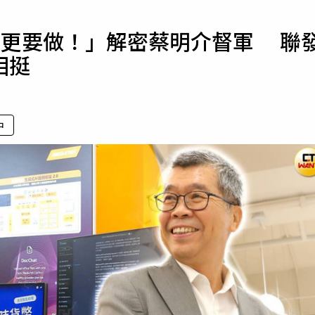
寵物
才更要做！」解密蔡明介督軍 聯
運勢
相挺
運動
梅酒
中