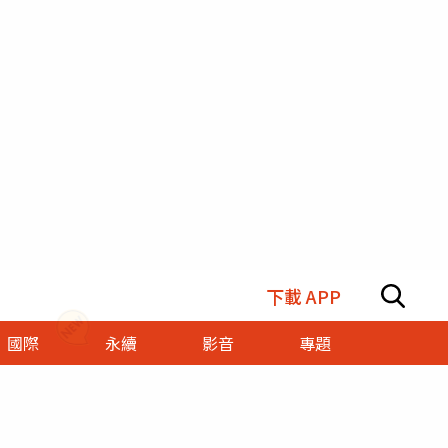
下載 APP
國際
永續
影音
專題