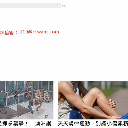
PR
119@ctwant.com
爆料信箱：
PR
患揮拳襲擊！ 澳洲護
天天規律運動，別讓小傷累