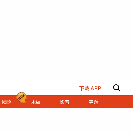
下載 APP
國際
永續
影音
專題