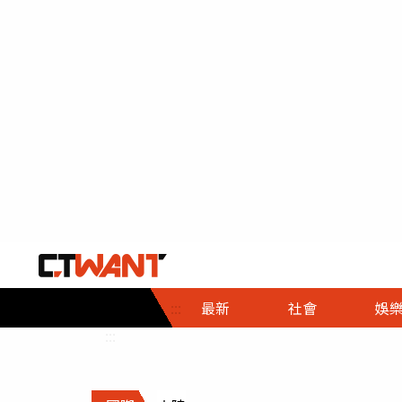
社會首頁
娛樂首頁
財經首頁
政
:::
最新
社會
娛
時事
即時
熱線
:::
直擊
大條
人物
調查
專題
３Ｃ