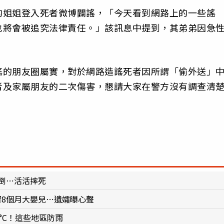
的姐姐登入死者微博闢謠，「今天看到網路上的一些謠
也將會被追究法律責任。」該訊息中提到，其弟弟因急
謠的朋友圈屬實，對於網路造謠死者因所謂「偷外送」
者及家屬朋友的二次傷害，懇請大家在警方沒有調查清
倒⋯活活摔死
留8個月大嬰兒⋯遺孀曝心聲
°C！這些地區防雨