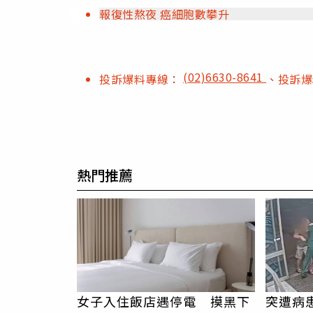
報復性熬夜 癌細胞數攀升
(02)6630-8641
投訴爆料專線：
、投訴
熱門推薦
女子入住飯店遇停電 摸黑下
突遭病