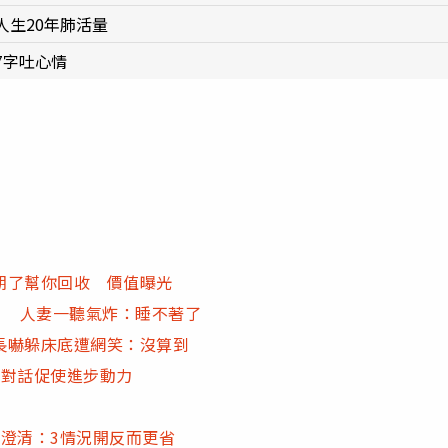
生20年肺活量
7字吐心情
期了幫你回收 價值曝光
」 人妻一聽氣炸：睡不著了
長嚇躲床底遭網笑：沒算到
多對話促使進步動力
澄清：3情況開反而更省