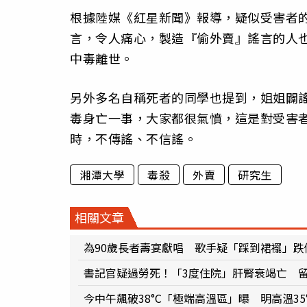
根據陸媒《紅星新聞》報導，疑似受害者
言，令人痛心，製造『偷外賣』謠言的人
中毒離世。
另外多名自稱死者的同學也提到，姐姐闢
毒身亡一事，大家都很氣憤，這是對受害
時，不傳謠、不信謠。
湘潭大學
毒殺
外賣
研究生
相關文章
為90歲長者壽宴獻唱 歌手疑「踩到裙襬」跌
書記官疑過勞死！「3度住院」肝腎衰竭亡 
今中午飆破38°C「極端高溫區」曝 明高溫35