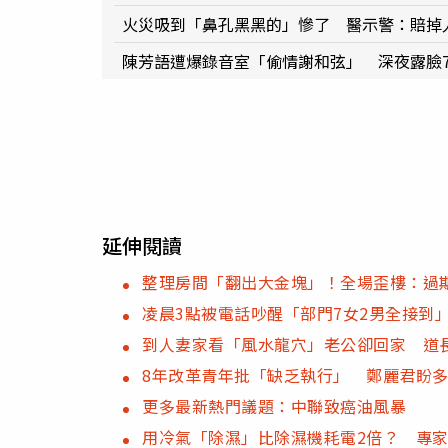
火災吸到「鼻孔黑黑的」慘了 醫示警：賠掉人
陳芳語遭爆錄音室「偷情謝和弦」 深夜露臉
延伸閱讀
整理房間「翻出大金塊」！全場歪樓：過
凌晨3點被電話吵醒「部門7女2男全接到
到人妻家看「風水龍穴」老公卻回家 道
8年改革青年批「缺乏執行」 鄭麗君盼
更多最新熱門議題：中聯致癌油風暴
用冷氣「除濕」比除濕機耗電2倍？ 專家