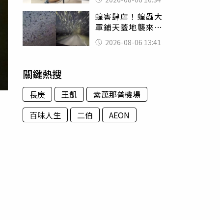
暴力男」離譜紀錄
蝗害肆虐！蝗蟲大
曝光
軍鋪天蓋地襲來宛
如末日 網驚：聖
2026-08-06 13:41
經十災
關鍵熱搜
長庚
王凱
素萬那普機場
百味人生
二伯
AEON
投
有
調