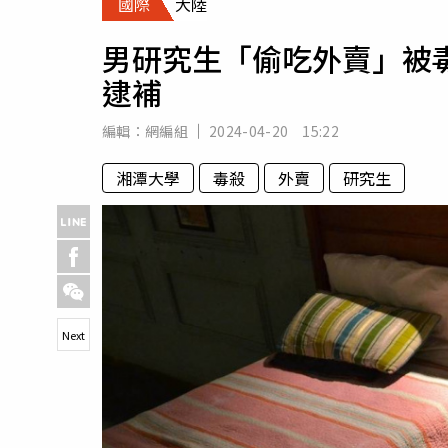
國際
大陸
人物
汽車
男研究生「偷吃外賣」被
專欄
逮補
房產新勢力
編輯：
網編組
2024-04-20 15:22
湘潭大學
毒殺
外賣
研究生
Next