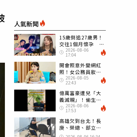
被
人氣新聞
15歲倒追27歲男！
交往1個月懷孕 36
2026-08-06
歲當阿嬤故事曝光
17:04
開會照意外變網紅
照！女公務員妝容
2026-08-05
掀2千則留言 本人
22:43
怒嗆：化妝有錯嗎
億萬富豪遭兒「大
義滅親」！偷生子
2026-08-06
怕曝光 竟盜鄰居
17:53
身份辦假證落戶
高雄欠到台北！長
庚、榮總、部立醫
院都受害 「醫療
2026-08-06 16:34