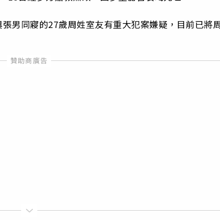
張男同寢的27歲周姓室友有重大犯案嫌疑，目前已將
。