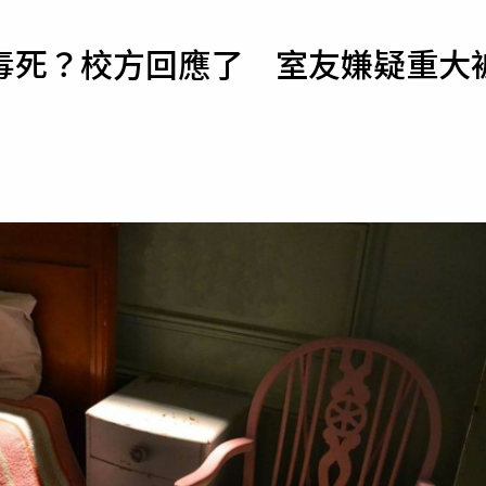
寵物
毒死？校方回應了 室友嫌疑重大
運勢
運動
梅酒