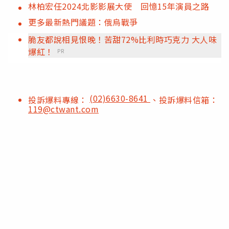
林柏宏任2024北影影展大使 回憶15年演員之路
更多最新熱門議題：俄烏戰爭
脆友都說相見恨晚！苦甜72%比利時巧克力 大人味
爆紅！
PR
(02)6630-8641
投訴爆料專線：
、投訴爆料信箱：
119@ctwant.com