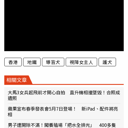
香港
地鐵
導盲犬
視障女主人
護犬
相關文章
大馬3女兵起飛前才開心自拍 直升機相撞墜毀！合照成
遺照
蘋果宣布春季發表會5月7日登場！ 新iPad、配件將亮
相
男子遭開除不滿！闖養殖場「把水全排光」 400多隻