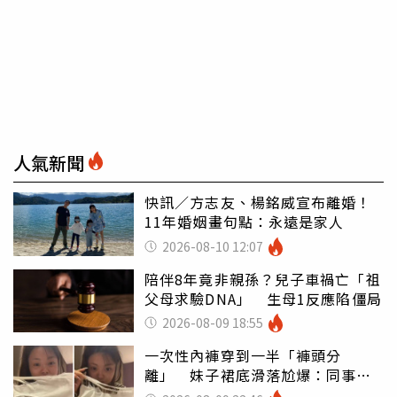
人氣新聞
快訊／方志友、楊銘威宣布離婚！
11年婚姻畫句點：永遠是家人
2026-08-10 12:07
陪伴8年竟非親孫？兒子車禍亡「祖
父母求驗DNA」 生母1反應陷僵局
2026-08-09 18:55
一次性內褲穿到一半「褲頭分
離」 妹子裙底滑落尬爆：同事全
看光