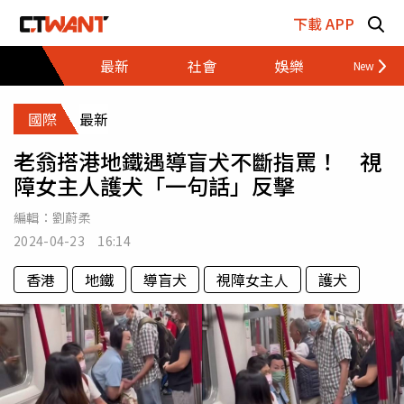
跳至主要內容區塊
下載 APP
最新
社會
娛樂
財經
國際
最新
老翁搭港地鐵遇導盲犬不斷指罵！ 視
障女主人護犬「一句話」反擊
編輯：
劉蔚柔
2024-04-23 16:14
香港
地鐵
導盲犬
視障女主人
護犬