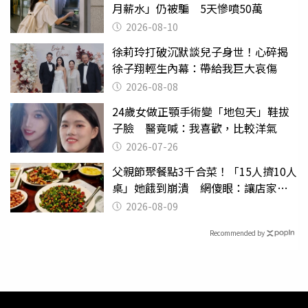
月薪水」仍被騙 5天慘噴50萬
2026-08-10
徐莉玲打破沉默談兒子身世！心碎揭
徐子翔輕生內幕：帶給我巨大哀傷
2026-08-08
24歲女做正顎手術變「地包天」鞋拔
子臉 醫竟喊：我喜歡，比較洋氣
2026-07-26
父親節聚餐點3千合菜！「15人擠10人
桌」她餓到崩潰 網傻眼：讓店家看
笑話
2026-08-09
Recommended by