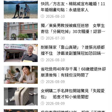
快訊／方志友、楊銘威宣布離婚！11
年婚姻畫句點：永遠是家人
2026-08-10
獨／東吳男教授被瘋狂迷戀 女學生
寄信「分屍吃掉」30次騷擾！認罪免
關
2026-07-30
耐斯陳家「靠山真硬」？連張兆順都
擋不住 涉霸凌副董陳冠如恐回鍋國
票證
2026-08-10
省吃儉用40年存千萬！68歲嬤退休卻
崩潰後悔：有錢但沒時間了
2026-08-09
女網購二手名牌包開箱驚見「失蹤愛
包」 追查才知小偷是閨密
2026-08-09