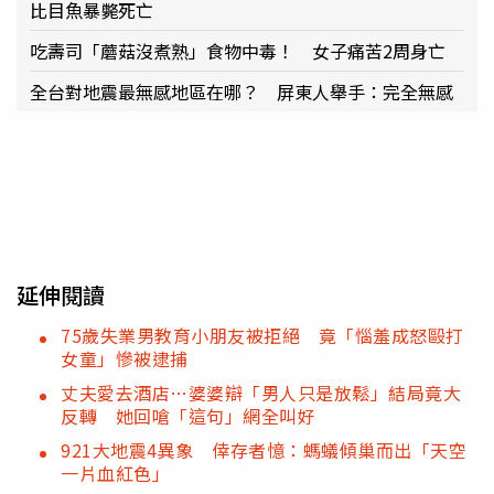
比目魚暴斃死亡
吃壽司「蘑菇沒煮熟」食物中毒！ 女子痛苦2周身亡
全台對地震最無感地區在哪？ 屏東人舉手：完全無感
延伸閱讀
75歲失業男教育小朋友被拒絕 竟「惱羞成怒毆打
女童」慘被逮捕
丈夫愛去酒店…婆婆辯「男人只是放鬆」結局竟大
反轉 她回嗆「這句」網全叫好
921大地震4異象 倖存者憶：螞蟻傾巢而出「天空
一片血紅色」