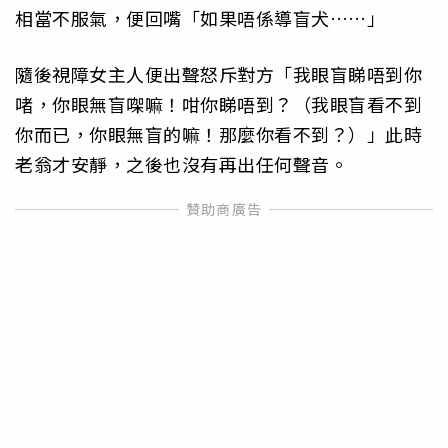
相當不服氣，便回嘴「如果唔係導盲犬……」
隨後視障女主人便出聲怒斥對方「我眼盲睇唔到你
啫，你眼無盲㗎嘛！咁你睇唔到？（我眼盲看不到
你而已，你眼無盲的嘛！那麼你看不到？）」此時
老翁才安靜，之後也沒有再出任何聲音。