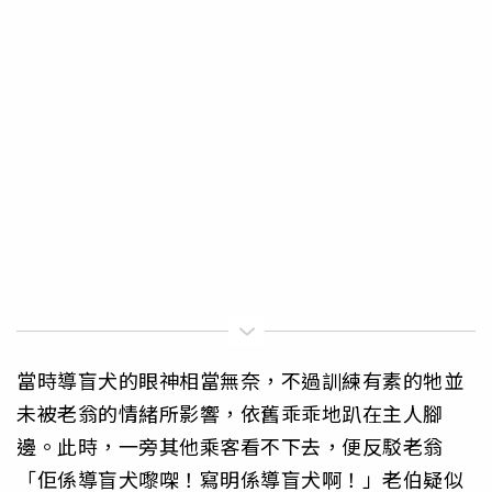
當時導盲犬的眼神相當無奈，不過訓練有素的牠並
未被老翁的情緒所影響，依舊乖乖地趴在主人腳
邊。此時，一旁其他乘客看不下去，便反駁老翁
「佢係導盲犬嚟㗎！寫明係導盲犬啊！」老伯疑似