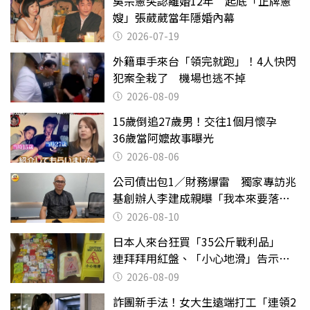
吳宗憲突認離婚12年 起底「正牌憲
嫂」張葳葳當年隱婚內幕
2026-07-19
外籍車手來台「領完就跑」！4人快閃
犯案全栽了 機場也逃不掉
2026-08-09
15歲倒追27歲男！交往1個月懷孕
36歲當阿嬤故事曝光
2026-08-06
公司債出包1／財務爆雷 獨家專訪兆
基創辦人李建成親曝「我本來要落
跑」
2026-08-10
日本人來台狂買「35公斤戰利品」
連拜拜用紅盤、「小心地滑」告示牌
也帶回家
2026-08-09
詐團新手法！女大生遠端打工「連領2