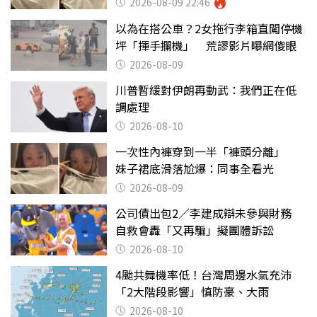
2026-08-09 22:46
以為在搭公車？2女拖行李箱直闖停機
坪「揮手攔機」 荒謬影片曝網傻眼
2026-08-09
川普暫緩對伊朗再動武：我們正在低
調處理
2026-08-10
一次性內褲穿到一半「褲頭分離」
妹子裙底滑落尬爆：同事全看光
2026-08-09
公司債出包2／李建成辯未參與財務
自救會轟「又再騙」擬團體訴訟
2026-08-10
4颱共舞機率低！台灣周邊水氣充沛
「2大階段影響」慎防豪、大雨
2026-08-10