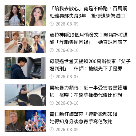
「陪我去散心」竟是不歸路！百萬網
紅雅典娜失蹤3年 驚傳遭綁架滅口
2026-08-09
蘿拉神隱19個月悄發文！曬特斯拉遭
酸「詐騙集團回歸」 她直球回應了
2026-08-10
母親過世當天提領206萬辦後事「父子
遭判刑」 律師：搶錢先下手是罪
2026-08-07
醫療暴力頻傳！近一半受害者是護理
師 醫嘆：在醫院揮拳代價比你想像
的還要大
2026-08-10
黃仁勳狂讚華莎「連新歌都知道」
她得知身分後急寄手寫信致謝
2026-08-09