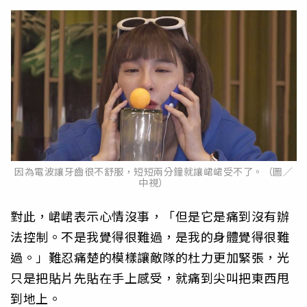
因為電波讓牙齒很不舒服，短短兩分鐘就讓峮峮受不了。（圖／
中視）
對此，峮峮表示心情沒事，「但是它是痛到沒有辦
法控制。不是我覺得很難過，是我的身體覺得很難
過。」難忍痛楚的模樣讓敵隊的杜力更加緊張，光
只是把貼片先貼在手上感受，就痛到尖叫把東西甩
到地上。