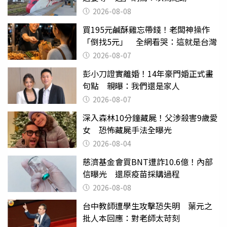
2026-08-08
買195元鹹酥雞忘帶錢！老闆神操作
「倒找5元」 全網看哭：這就是台灣
2026-08-07
彭小刀證實離婚！14年豪門婚正式畫
句點 親曝：我們還是家人
2026-08-07
深入森林10分鐘藏屍！父涉殺害9歲愛
女 恐怖藏屍手法全曝光
2026-08-04
慈濟基金會買BNT遭詐10.6億！內部
信曝光 還原疫苗採購過程
2026-08-08
台中教師遭學生攻擊恐失明 葉元之
批人本回應：對老師太苛刻