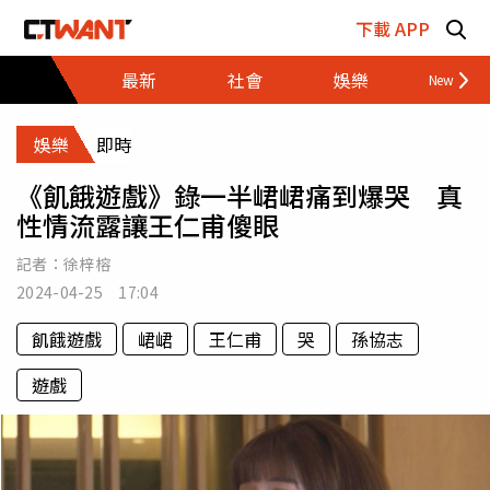
跳至主要內容區塊
下載 APP
最新
社會
娛樂
財經
娛樂
即時
《飢餓遊戲》錄一半峮峮痛到爆哭 真
性情流露讓王仁甫傻眼
記者：
徐梓榕
2024-04-25 17:04
飢餓遊戲
峮峮
王仁甫
哭
孫協志
遊戲