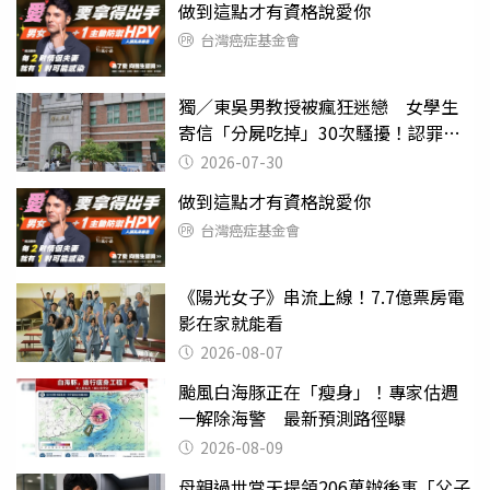
做到這點才有資格說愛你
台灣癌症基金會
獨／東吳男教授被瘋狂迷戀 女學生
寄信「分屍吃掉」30次騷擾！認罪免
關
2026-07-30
做到這點才有資格說愛你
台灣癌症基金會
《陽光女子》串流上線！7.7億票房電
影在家就能看
2026-08-07
颱風白海豚正在「瘦身」！專家估週
一解除海警 最新預測路徑曝
2026-08-09
母親過世當天提領206萬辦後事「父子