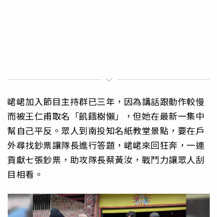
峮峮加入節目主持群已三年，因為講話跟動作較慢
而被王仁甫取名「飢餓樹懶」，但她在最新一集中
幫自己平反。眾人到南投知名紙教堂景點，要在戶
外尋找鈔票讓隊長進行答題，峮峮來回狂奔，一連
貢獻七張鈔票，助攻隊長蔡黃汝，戰鬥力讓眾人刮
目相看。