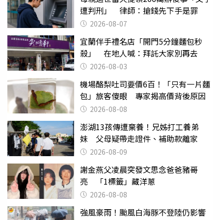
遭判刑」 律師：搶錢先下手是罪
2026-08-07
宜蘭伴手禮名店「開門5分鐘麵包秒
殺」 在地人喊：拜託大家別再去
2026-08-03
機場酪梨吐司要價6百！「只有一片麵
包」旅客傻眼 專家揭高價背後原因
2026-08-08
澎湖13孩傳遭棄養！兄姊打工養弟
妹 父母疑帶走證件、補助款離家
2026-08-09
謝金燕父凌晨突發文思念爸爸豬哥
亮 「1標籤」藏洋蔥
2026-08-08
強風豪雨！颱風白海豚不登陸仍影響