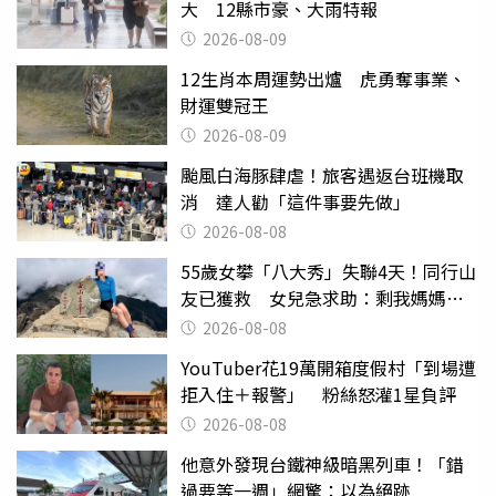
大 12縣市豪、大雨特報
2026-08-09
12生肖本周運勢出爐 虎勇奪事業、
財運雙冠王
2026-08-09
颱風白海豚肆虐！旅客遇返台班機取
消 達人勸「這件事要先做」
2026-08-08
55歲女攀「八大秀」失聯4天！同行山
友已獲救 女兒急求助：剩我媽媽還
沒找到
2026-08-08
YouTuber花19萬開箱度假村「到場遭
拒入住＋報警」 粉絲怒灌1星負評
2026-08-08
他意外發現台鐵神級暗黑列車！「錯
過要等一週」網驚：以為絕跡