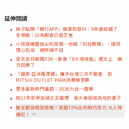
延伸閱讀
妹子點開「銀行APP」崩潰到發抖：9年要結婚了
全場跪：以為蝦皮已是王者
小孩搭機整趟尖叫哭鬧…他喊「別扯教導」：請同
理心包涵 網炸鍋不挺
受天宮月薪開32K…要會「8大項技能」遭炎上 廟
方回應了
「國泰 亞洲萬里通」攜手台灣三井不動產 到
MITSUI OUTLET PARK消費賺里數
更多最新熱門議題：2026九合一選舉
她13年前參加過丈夫婚禮 長大後卻成為他的妻子
脆友都說相見恨晚！苦甜72%比利時巧克力 大人味
爆紅！
PR