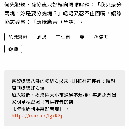
何先犯規，孫協志只好轉向峮峮解釋：「我只是分
兩塊，妳是要分幾塊？」峮峮又忍不住回嘴，讓孫
協志碎念：「應喙應舌（台語）。」
飢餓遊戲
峮峮
王仁甫
哭
孫協志
遊戲
喜歡娛樂八卦的粉絲看過來~LINE社群搜尋：時報
周刊娛樂好看爆
加入我們，娛樂圈大小事通通不漏接，每周還有獨
家明星私密照只有這裡看的到
【時報周刊娛樂好看爆】→
https://reurl.cc/lgxRZj