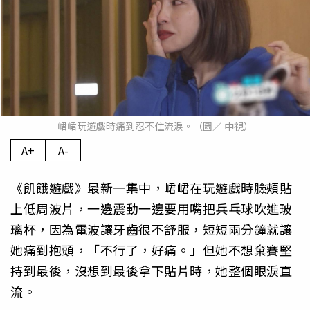
峮峮玩遊戲時痛到忍不住流淚。（圖／ 中視）
A+
A-
《飢餓遊戲》最新一集中，峮峮在玩遊戲時臉頰貼
上低周波片，一邊震動一邊要用嘴把兵乓球吹進玻
璃杯，因為電波讓牙齒很不舒服，短短兩分鐘就讓
她痛到抱頭，「不行了，好痛。」但她不想棄賽堅
持到最後，沒想到最後拿下貼片時，她整個眼淚直
流。