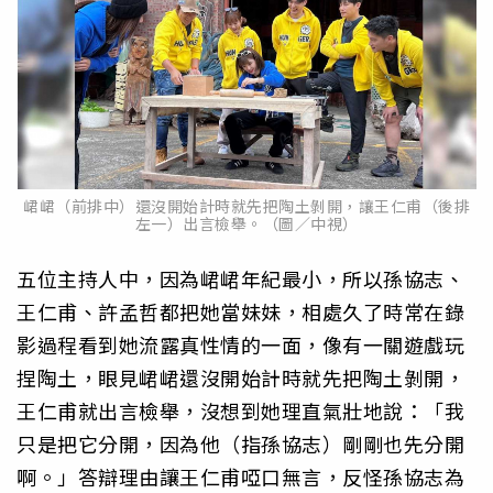
峮峮（前排中）還沒開始計時就先把陶土剝開，讓王仁甫（後排
左一）出言檢舉。（圖／中視）
五位主持人中，因為峮峮年紀最小，所以孫協志、
王仁甫、許孟哲都把她當妹妹，相處久了時常在錄
影過程看到她流露真性情的一面，像有一關遊戲玩
捏陶土，眼見峮峮還沒開始計時就先把陶土剝開，
王仁甫就出言檢舉，沒想到她理直氣壯地說：「我
只是把它分開，因為他（指孫協志）剛剛也先分開
啊。」答辯理由讓王仁甫啞口無言，反怪孫協志為