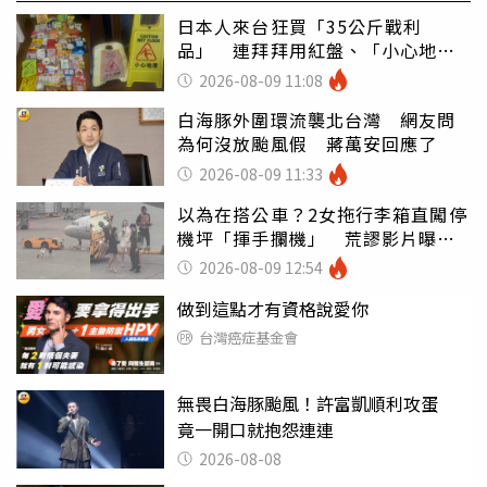
日本人來台狂買「35公斤戰利
品」 連拜拜用紅盤、「小心地
滑」告示牌也帶回家
2026-08-09 11:08
白海豚外圍環流襲北台灣 網友問
為何沒放颱風假 蔣萬安回應了
2026-08-09 11:33
以為在搭公車？2女拖行李箱直闖停
機坪「揮手攔機」 荒謬影片曝網
傻眼
2026-08-09 12:54
做到這點才有資格說愛你
台灣癌症基金會
無畏白海豚颱風！許富凱順利攻蛋
竟一開口就抱怨連連
2026-08-08