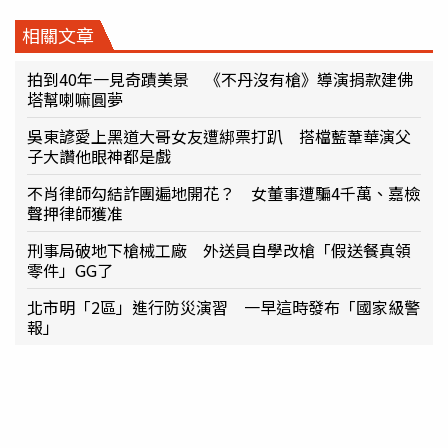
相關文章
拍到40年一見奇蹟美景 《不丹沒有槍》導演捐款建佛
塔幫喇嘛圓夢
吳東諺愛上黑道大哥女友遭綁票打趴 搭檔藍葦華演父
子大讚他眼神都是戲
不肖律師勾結詐團遍地開花？ 女董事遭騙4千萬、嘉檢
聲押律師獲准
刑事局破地下槍械工廠 外送員自學改槍「假送餐真領
零件」GG了
北市明「2區」進行防災演習 一早這時發布「國家級警
報」