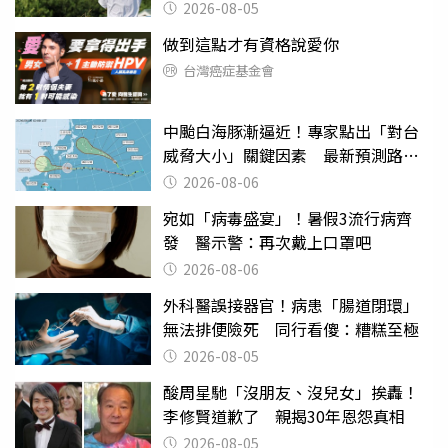
喊：無法想像
2026-08-05
做到這點才有資格說愛你
台灣癌症基金會
中颱白海豚漸逼近！專家點出「對台
威脅大小」關鍵因素 最新預測路徑
曝
2026-08-06
宛如「病毒盛宴」！暑假3流行病齊
發 醫示警：再次戴上口罩吧
2026-08-06
外科醫誤接器官！病患「腸道閉環」
無法排便險死 同行看傻：糟糕至極
2026-08-05
酸周星馳「沒朋友、沒兒女」挨轟！
李修賢道歉了 親揭30年恩怨真相
2026-08-05