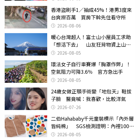
香港盜刷手1／抽成45%！港男3度來
台爽撈百萬 買房下斡先住看守所
2026-08-06
暖心台灣超人！富士山小屋員工求助
「想活下去」 山友狂背物資上山：
台灣真的是寶島
2026-08-05
環法女子自行車賽爆「胸罩作弊」！
空氣阻力可降3.6％ 官方急出手
2026-08-05
24歲女做正顎手術變「地包天」鞋拔
子臉 醫竟喊：我喜歡，比較洋氣
2026-07-26
二伯Hahababy千元童裝標示「內外層
皆純棉」 SGS檢測證明：內裡100%
聚酯纖維
2026-08-05