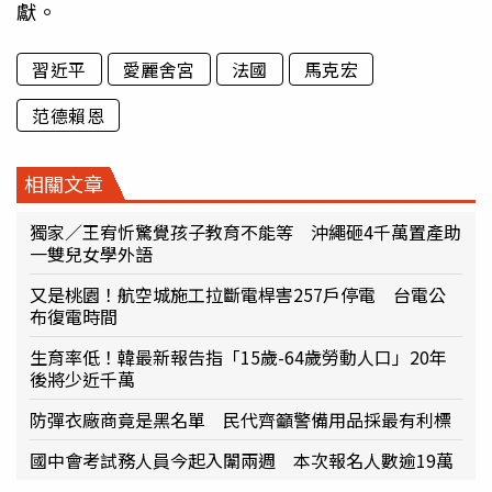
獻。
習近平
愛麗舍宮
法國
馬克宏
范德賴恩
相關文章
獨家／王宥忻驚覺孩子教育不能等 沖繩砸4千萬置產助
一雙兒女學外語
又是桃園！航空城施工拉斷電桿害257戶停電 台電公
布復電時間
生育率低！韓最新報告指「15歲-64歲勞動人口」20年
後將少近千萬
防彈衣廠商竟是黑名單 民代齊籲警備用品採最有利標
國中會考試務人員今起入闈兩週 本次報名人數逾19萬