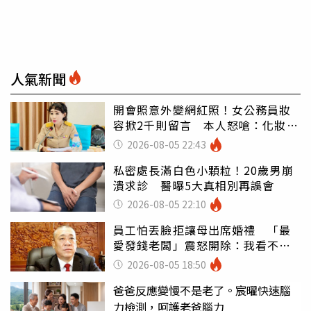
人氣新聞
開會照意外變網紅照！女公務員妝
容掀2千則留言 本人怒嗆：化妝有
錯嗎
2026-08-05 22:43
私密處長滿白色小顆粒！20歲男崩
潰求診 醫曝5大真相別再誤會
2026-08-05 22:10
員工怕丟臉拒讓母出席婚禮 「最
愛發錢老闆」震怒開除：我看不起
你
2026-08-05 18:50
爸爸反應變慢不是老了。宸曜快速腦
力檢測，呵護老爸腦力