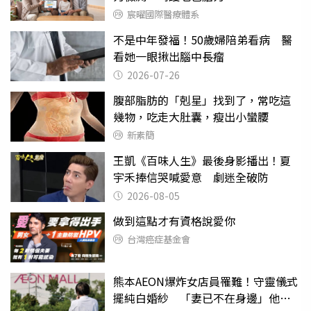
宸曜國際醫療體系
不是中年發福！50歲婦陪弟看病 醫
看她一眼揪出腦中長瘤
2026-07-26
腹部脂肪的「剋星」找到了，常吃這
幾物，吃走大肚囊，瘦出小蠻腰
新素簡
王凱《百味人生》最後身影播出！夏
宇禾捧信哭喊愛意 劇迷全破防
2026-08-05
做到這點才有資格說愛你
台灣癌症基金會
熊本AEON爆炸女店員罹難！守靈儀式
擺純白婚紗 「妻已不在身邊」他淚