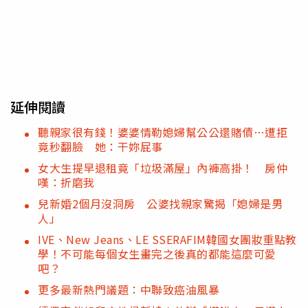
延伸閱讀
聽親家很有錢！婆婆情勒媳婦幫公公還賭債…遭拒
竟秒翻臉 她：干妳屁事
女大生提早退租竟「垃圾滿屋」內褲高掛！ 房仲
嘆：折磨我
兒新婚2個月沒洞房 公婆找親家驚揭「媳婦是男
人」
IVE、New Jeans、LE SSERAFIM韓國女團妝重點教
學！不可能每個女生畫完之後真的都能這麼可愛
吧？
更多最新熱門議題：中聯致癌油風暴