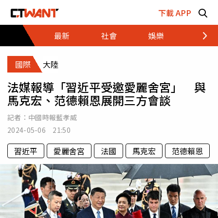
跳至主要內容區塊
下載 APP
最新
社會
娛樂
財經
國際
大陸
法媒報導「習近平受邀愛麗舍宮」 與
馬克宏、范德賴恩展開三方會談
記者：
中國時報藍孝威
2024-05-06 21:50
習近平
愛麗舍宮
法國
馬克宏
范德賴恩