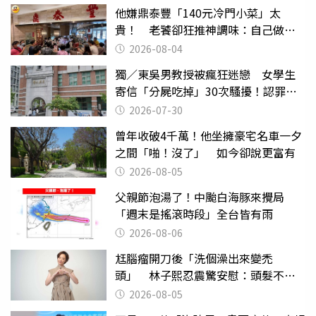
他嫌鼎泰豐「140元冷門小菜」太
貴！ 老饕卻狂推神調味：自己做不
出來
2026-08-04
獨／東吳男教授被瘋狂迷戀 女學生
寄信「分屍吃掉」30次騷擾！認罪免
關
2026-07-30
曾年收破4千萬！他坐擁豪宅名車一夕
之間「啪！沒了」 如今卻說更富有
2026-08-05
父親節泡湯了！中颱白海豚來攪局
「週末是搖滾時段」全台皆有雨
2026-08-06
尪腦瘤開刀後「洗個澡出來變禿
頭」 林子熙忍震驚安慰：頭髮不重
要
2026-08-05