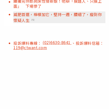
續攤完伴郎爬床性侵新娘！他辯「摸錯人、只摸上
面」 下場慘了
減肥首選，檸檬加它，堅持一週，腰細了，瘦到你
懷疑人生
PR
(02)6630-8641
投訴爆料專線：
、投訴爆料信箱：
119@ctwant.com