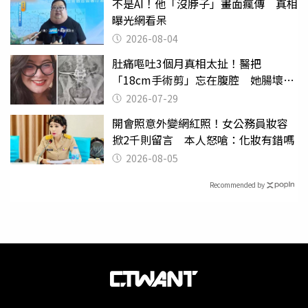
不是AI！他「沒脖子」畫面瘋傳 真相
曝光網看呆
2026-08-04
肚痛嘔吐3個月真相太扯！醫把
「18cm手術剪」忘在腹腔 她腸壞死
險喪命
2026-07-29
開會照意外變網紅照！女公務員妝容
掀2千則留言 本人怒嗆：化妝有錯嗎
2026-08-05
Recommended by