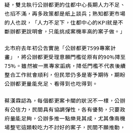
疑，雙北執行公辦都更的住都中心長期人力不足、
也招不滿，再多政策都是紙上談兵；熟知都更市場
的人也說，「人力不足下，住都中心的KPI就是不
斷辦都更說明會，只能挑成案機率高的案子做。」
北市府去年初公告實施「公辦都更7599專案計
畫」，將公辦都更受理意願門檻從原有的90%降至
75%。雖然被一票專家詬病，降低門檻不代表後續
整合工作就會順利，但民眾仍多是寄予期待，期盼
公辦都更量能充足、看得到也吃得到。
蔡漢霖認為，每個都更案卡關的狀況不一樣，公辦
有公信力，民間具有協調彈性，各有優勢，只要政
府量能足夠，公辦多推一點樂見其成，尤其像南機
場整宅這類較吃力不討好的案子，民間不願推動，