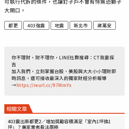
可執行代拆的條件，也讓釘子戶不會有恃無恐獅子
大開口。
都更
403強震
地震
新北市
蔣萬安
你不理財，財不理你，LINE社群搜尋：CT我要探
吉
加入我們，立刻掌握台股、美股與大大小小理財即
時訊息，還可接收最深入的獨家財經分析報導
→
https://reurl.cc/97MmYx
相關文章
403震出新都更2／增加獎勵容積滿足「室內1坪換1
坪」？專家業者看法兩極