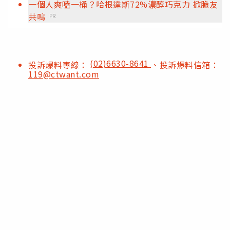
一個人爽嗑一桶？哈根達斯72%濃醇巧克力 掀脆友
共鳴
PR
(02)6630-8641
投訴爆料專線：
、投訴爆料信箱：
119@ctwant.com