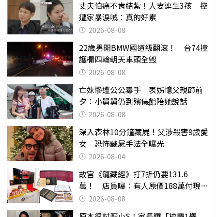
丈夫怕痛不肯結紮！人妻連生3孩 控
遭家暴淚喊：真的好累
2026-08-08
22歲男開BMW國道級翻滾！ 台74撞
護欄四輪朝天車頭全毀
2026-08-08
亡妹慘遭公公毒手 表姊憶父親節前
夕：小舅舅仍到殯儀館陪她說話
2026-08-08
深入森林10分鐘藏屍！父涉殺害9歲愛
女 恐怖藏屍手法全曝光
2026-08-04
故宮《龍藏經》打7折仍要131.6
萬！ 店員曝：有人原價188萬付現購
買
2026-08-08
原本很討厭小S！家長曝「校慶1舉