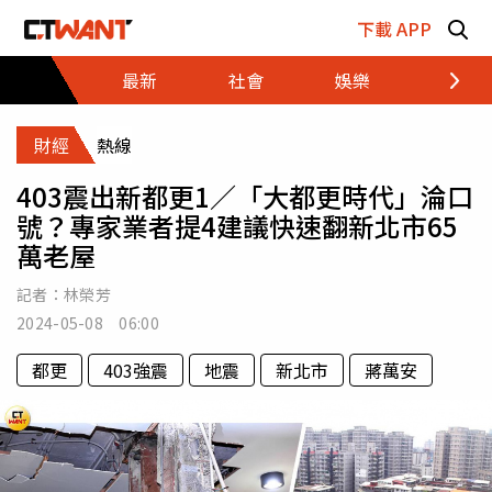
跳至主要內容區塊
下載 APP
最新
社會
娛樂
財經
財經
熱線
403震出新都更1／「大都更時代」淪口
號？專家業者提4建議快速翻新北市65
萬老屋
記者：
林榮芳
2024-05-08 06:00
都更
403強震
地震
新北市
蔣萬安