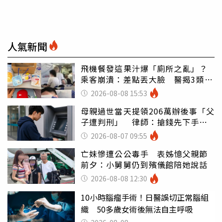
人氣新聞
飛機餐發這果汁爆「廁所之亂」？
乘客崩潰：差點丟大臉 醫揭3類人
別亂喝
2026-08-08 15:53
母親過世當天提領206萬辦後事「父
子遭判刑」 律師：搶錢先下手是
罪
2026-08-07 09:55
亡妹慘遭公公毒手 表姊憶父親節
前夕：小舅舅仍到殯儀館陪她說話
2026-08-08 12:30
10小時腦瘤手術！日醫誤切正常腦組
織 50多歲女術後無法自主呼吸