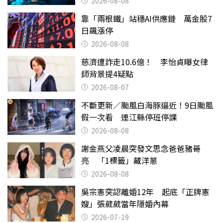
2026-08-08
靠「兩根鐵」站穩AI供應鏈 萬金股7
日飆漲停
2026-08-08
慈濟遭詐走10.6億！ 李怡貞曝女律
師背景提4疑點
2026-08-07
不斷更新／颱風白海豚逼近！9日颱風
假一次看 連江縣停班停課
2026-08-08
謝金燕父凌晨突發文思念爸爸豬哥
亮 「1標籤」藏洋蔥
2026-08-08
吳宗憲突認離婚12年 起底「正牌憲
嫂」張葳葳當年隱婚內幕
2026-07-19