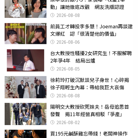
動」讓她徹底改觀 網友洗版認證
2026-08-08
前員工才轉投李多慧！Joeman再談建
文爆紅 認「很清楚他的價值」
2026-08-06
台大教授性騷擾2女研究生！不服解聘
2年爭4年 結局出爐
2026-08-05
徐莉玲打破沉默談兒子身世！心碎揭
徐子翔輕生內幕：帶給我巨大哀傷
2026-08-08
陽明交大教授砍死妹夫！岳母追思首
發聲 揭11年經營真相駁「爭產」
2026-08-02
買195元鹹酥雞忘帶錢！老闆神操作