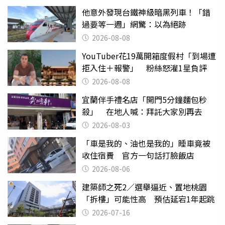
他意外發現台鐵神級暗黑列車！「錯
過要等一週」網驚：以為絕跡
2026-08-08
YouTuber花19萬開箱度假村「到場遭
拒入住＋報警」 粉絲怒灌1星負評
2026-08-08
宜蘭伴手禮名店「開門5分鐘麵包秒
殺」 在地人喊：拜託大家別再去
2026-08-03
「車是我的、油也是我的」睡車竟被
收住宿費 官方一句話打臉飯店
2026-08-06
建築師之死2／選舉逼近、置地桃園
「拆樓」可能性高 預估延宕1年起跳
2026-07-16