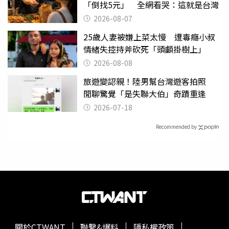
「倒找5元」 全網看哭：這就是台灣
2026-08-07
25歲人妻被嫌上菜太慢 遭毒癮小叔
情緒失控持斧砍死「頭顱掛樹上」
2026-08-08
旅遊變認親！陸男幫台灣遊客拍照
閒聊驚覺「是失聯大伯」奇蹟重逢
2026-07-18
Recommended by
關於CTWANT
聯繫&爆料
隱私權政策