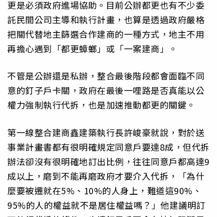
更是必須政府進場協助。目前公辦都更也有不少委
託民間公司主導和執行計畫，也算是透過政府嚴格
把關代替地主篩選合作建商的一種方式，地主不用
再擔心遇到「都更蟑螂」或「一案建商」。
不管是公辦還是私辦，整合最後階段都會面臨不同
意的釘子戶卡關，政府在最後一哩路是否真能以公
權力強制執行代拆，也是加速推動都更的關鍵。
第一線整合建商鑫建築執行長許峻豪就說，對於送
事業計畫書都有很明確規定同意戶要達8成，但代拆
辦法卻沒有很明確地訂出比例，往往同意戶都高達9
成以上，磨到不能再磨政府才要介入代拆，「為什
麼要被遷就在5%、10%的人身上，難道這90%、
95%的人的權益就不是居住權益嗎？」他建議明訂