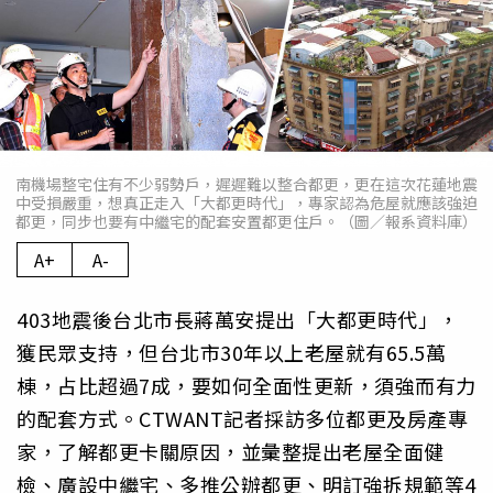
南機場整宅住有不少弱勢戶，遲遲難以整合都更，更在這次花蓮地震
中受損嚴重，想真正走入「大都更時代」，專家認為危屋就應該強迫
都更，同步也要有中繼宅的配套安置都更住戶。（圖／報系資料庫）
A+
A-
403地震後台北市長蔣萬安提出「大都更時代」，
獲民眾支持，但台北市30年以上老屋就有65.5萬
棟，占比超過7成，要如何全面性更新，須強而有力
的配套方式。CTWANT記者採訪多位都更及房產專
家，了解都更卡關原因，並彙整提出老屋全面健
檢、廣設中繼宅、多推公辦都更、明訂強拆規範等4