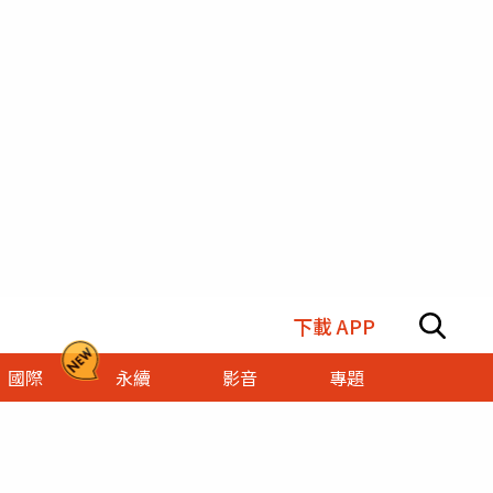
下載 APP
國際
永續
影音
專題