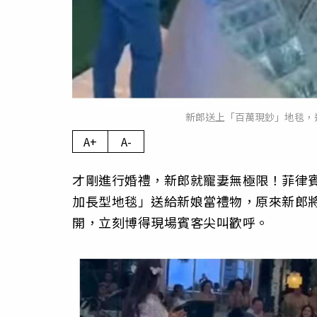
新郎送上「百萬現鈔」地毯，
A+
A-
才剛進行婚禮，新郎就寵妻無極限！菲律賓
加長型地毯」送給新娘當禮物，原來新郎將
開，立刻博得現場賓客尖叫歡呼。