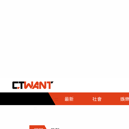
社會首頁
娛樂首頁
財經首頁
政
:::
最新
社會
娛
時事
即時
熱線
:::
直擊
大條
人物
調查
專題
３Ｃ