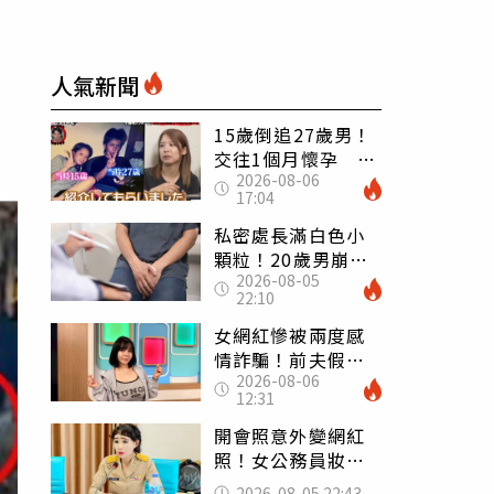
人氣新聞
15歲倒追27歲男！
交往1個月懷孕 36
2026-08-06
歲當阿嬤故事曝光
17:04
私密處長滿白色小
顆粒！20歲男崩潰
2026-08-05
求診 醫曝5大真相
22:10
別再誤會
女網紅慘被兩度感
情詐騙！前夫假割
2026-08-06
頸詐光200萬再遇假
12:31
富商「養套殺2000
萬」
開會照意外變網紅
照！女公務員妝容
掀2千則留言 本人
2026-08-05 22:43