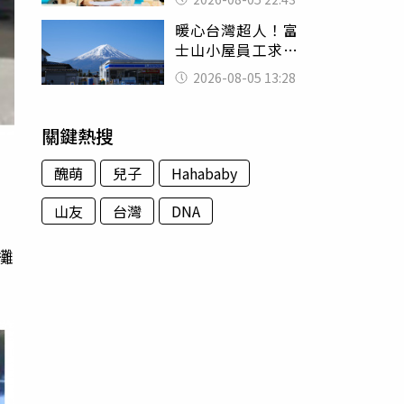
怒嗆：化妝有錯嗎
暖心台灣超人！富
士山小屋員工求助
「想活下去」 山
2026-08-05 13:28
友狂背物資上山：
台灣真的是寶島
關鍵熱搜
醜萌
兒子
Hahababy
山友
台灣
DNA
攤