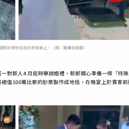
還將鈔票地毯批在新娘身上。（圖／翻攝自臉書）
一對新人4 月底時舉辦婚禮，新郎精心準備一條「特殊
總值100萬比索的鈔票製作成地毯，在晚宴上於賓客前