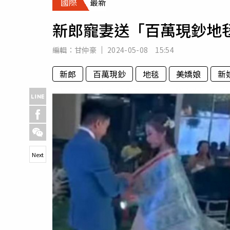
國際
最新
人物
汽車
新郎寵妻送「百萬現鈔地
專欄
房產新勢力
編輯：
甘仲豪
2024-05-08 15:54
新郎
百萬現鈔
地毯
美嬌娘
新
Next