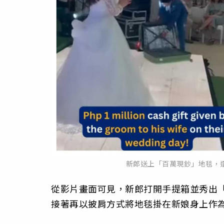
新郎送上「百萬現鈔」地毯，
從影片畫面可見，新郎打開手提箱並秀出
接著再以披肩方式將地毯掛在新娘身上作