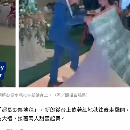
還將鈔票地毯批在新娘身上。（圖／翻攝自臉書）
「超長鈔票地毯」，新郎從台上依著紅地毯往後走攤開
為大禮，接著兩人甜蜜起舞。