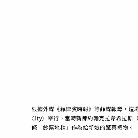
根據外媒《菲律賓時報》等菲媒報導，這場在4
City）舉行，當時新郎約翰克拉韋希拉斯（Joh
條「鈔票地毯」作為給新娘的驚喜禮物。