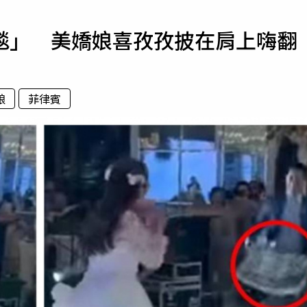
寵物
毯」 美嬌娘喜孜孜披在肩上嗨翻
運勢
運動
梅酒
娘
菲律賓