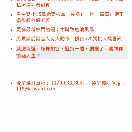
私照這裡看到爽
男星娶小15歲嫩妻被當「長輩」 因「這事」伊正
婚後超依賴老婆
更多最新熱門議題：中聯致癌油風暴
民眾黨前發言人有大動作 預告520獨挑大樑喜訊
減肥首選，檸檬加它，堅持一週，腰細了，瘦到你
懷疑人生
PR
(02)6630-8641
投訴爆料專線：
、投訴爆料信箱：
119@ctwant.com