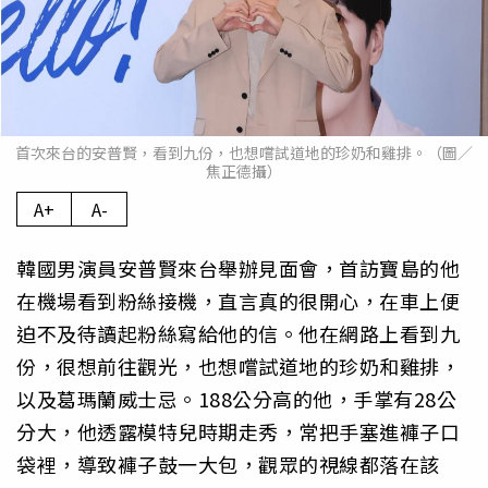
首次來台的安普賢，看到九份，也想嚐試道地的珍奶和雞排。（圖／
焦正德攝）
A+
A-
韓國男演員安普賢來台舉辦見面會，首訪寶島的他
在機場看到粉絲接機，直言真的很開心，在車上便
迫不及待讀起粉絲寫給他的信。他在網路上看到九
份，很想前往觀光，也想嚐試道地的珍奶和雞排，
以及葛瑪蘭威士忌。188公分高的他，手掌有28公
分大，他透露模特兒時期走秀，常把手塞進褲子口
袋裡，導致褲子鼓一大包，觀眾的視線都落在該