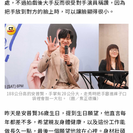
處，不過拍戲後大手反而很受對手演員稱讚，因為
把手放到對方的臉上時，可以讓臉顯得很小。
188公分高的安普賢，手掌有28公分大，走秀時把手塞進褲子口
袋裡會鼓一大包。（圖／焦正德攝）
昨天是安普賢36歲生日，提到生日願望，他直言每
年都差不多，希望親友身體健康，以及這份工作能
做長久一點，最後一個願望他放在心裡。身材壯碩