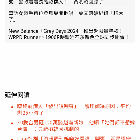
獨／警政署署長確認換人！ 黃明昭回應了
華語女歌手首位登鳥巢開個唱 莫文蔚破紀錄「玩大
了」
New Balance「Grey Days 2024」推出超限量鞋款！
WRPD Runner、1906R時髦岩石灰新色全球同步開賣！
延伸閱讀
臨終前病人「發出嘎嘎聲」 護理師曝原因：平均
剩25小時了
30歲台男砸120萬娶越南新娘 他曝「她們都不想嫁
台灣」：只能撿韓國挑剩的
Line社群「時報周刊娛樂好看爆」開張 明星絕密