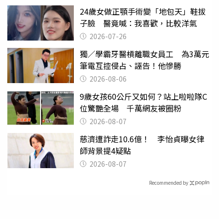
24歲女做正顎手術變「地包天」鞋拔
子臉 醫竟喊：我喜歡，比較洋氣
2026-07-26
獨／學霸牙醫槓離職女員工 為3萬元
筆電互控侵占、誣告！他慘勝
2026-08-06
9歲女孩60公斤又如何？站上啦啦隊C
位驚艷全場 千萬網友被圈粉
2026-08-07
慈濟遭詐走10.6億！ 李怡貞曝女律
師背景提4疑點
2026-08-07
Recommended by