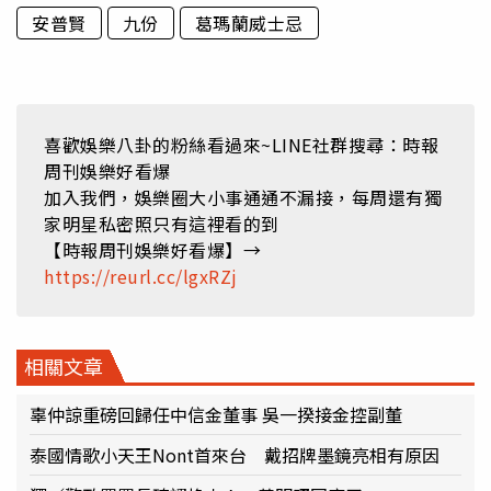
安普賢
九份
葛瑪蘭威士忌
喜歡娛樂八卦的粉絲看過來~LINE社群搜尋：時報
周刊娛樂好看爆
加入我們，娛樂圈大小事通通不漏接，每周還有獨
家明星私密照只有這裡看的到
【時報周刊娛樂好看爆】→
https://reurl.cc/lgxRZj
相關文章
辜仲諒重磅回歸任中信金董事 吳一揆接金控副董
泰國情歌小天王Nont首來台 戴招牌墨鏡亮相有原因