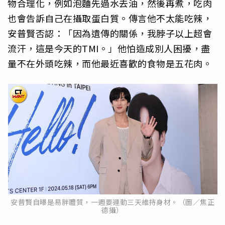
物合理化，例如泡麵先過水去油，然後再煮，吃肉
也會告訴自己在攝取蛋白質。傳言他不太能吃辣，
安普賢否認：「因為遺傳的關係，我脖子以上超會
流汗，這是今天的TMI。」他怕造成別人困擾，盡
量不在外頭吃辣，而他最近喜歡的食物是五花肉。
安普賢自曝是易胖體質，一週要運動三天維持身材。（圖／焦正
德攝）