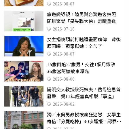
後暴瘦嚇壞女兒
2026-08-07
旅遊變認親！陸男幫台灣遊客拍照
閒聊驚覺「是失聯大伯」奇蹟重逢
2026-07-18
女主播鏡頭前打瞌睡畫面瘋傳 背後
原因曝！觀眾挺她：辛苦了
2026-08-07
15歲倒追27歲男！交往1個月懷孕
36歲當阿嬤故事曝光
2026-08-06
陽明交大教授砍死妹夫！岳母追思首
發聲 揭11年經營真相駁「爭產」
2026-08-02
獨／東吳男教授被瘋狂迷戀 女學生
寄信「分屍吃掉」30次騷擾！認罪免
關