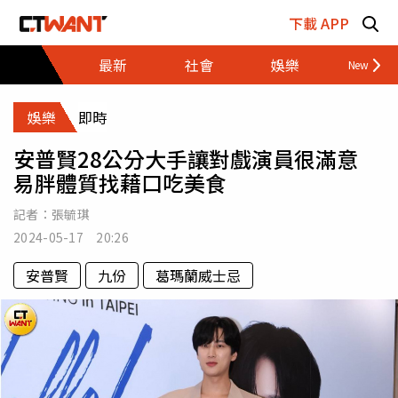
跳至主要內容區塊
下載 APP
最新
社會
娛樂
財經
娛樂
即時
安普賢28公分大手讓對戲演員很滿意
易胖體質找藉口吃美食
記者：
張毓琪
2024-05-17 20:26
安普賢
九份
葛瑪蘭威士忌