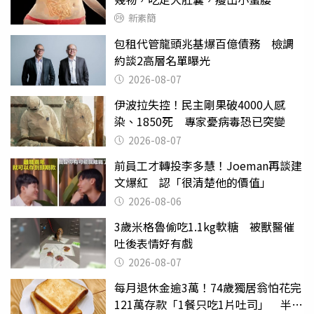
新素簡
包租代管龍頭兆基爆百億債務 檢調
約談2高層名單曝光
2026-08-07
伊波拉失控！民主剛果破4000人感
染、1850死 專家憂病毒恐已突變
2026-08-07
前員工才轉投李多慧！Joeman再談建
文爆紅 認「很清楚他的價值」
2026-08-06
3歲米格魯偷吃1.1kg軟糖 被獸醫催
吐後表情好有戲
2026-08-07
每月退休金逾3萬！74歲獨居翁怕花完
121萬存款「1餐只吃1片吐司」 半年