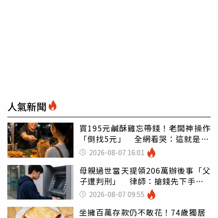
人氣新聞
買195元鹹酥雞忘帶錢！老闆神操作
「倒找5元」 全網看哭：這就是台
灣
2026-08-07 16:01
母親過世當天提領206萬辦後事「父
子遭判刑」 律師：搶錢先下手是
罪
2026-08-07 09:55
坐擁百萬存款仍不敢花！74歲獨居