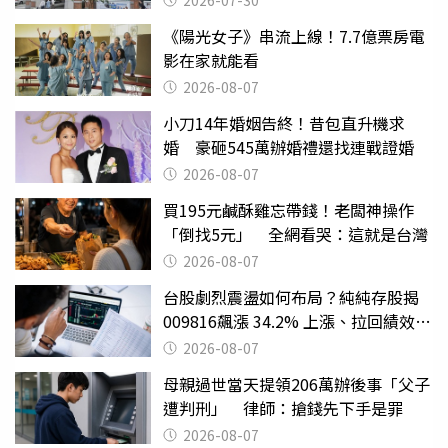
2026-07-30
《陽光女子》串流上線！7.7億票房電
影在家就能看
2026-08-07
小刀14年婚姻告終！昔包直升機求
婚 豪砸545萬辦婚禮還找連戰證婚
2026-08-07
買195元鹹酥雞忘帶錢！老闆神操作
「倒找5元」 全網看哭：這就是台灣
2026-08-07
台股劇烈震盪如何布局？純純存股揭
009816飆漲 34.2% 上漲、拉回績效勝
主動式ETF
2026-08-07
母親過世當天提領206萬辦後事「父子
遭判刑」 律師：搶錢先下手是罪
2026-08-07