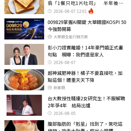
翁「1餐只吃1片吐司」 半年後暴
瘦嚇壞女兒
2026-08-07 12:01
009829掌握AI關鍵 大華韓國KOSPI 50
今強勢開募
大華銀全能行銷方案
彭小刀證實離婚！14年豪門婚正式畫
句點 親曝：我們還是家人
2026-08-07
超神減肥神器！橘子不要直接吃，加
點這個！體重天天下降
新素簡
台大教授性騷擾2女研究生！不服解聘
2年爭4年 結局出爐
2026-08-05
腹部脂肪的「剋星」找到了，常吃這
幾物，吃走大肚囊，瘦出小蠻腰