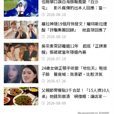
伍婉華口誤白海豚颱風變「白沙
屯」 影片瘋傳釣出本人回應：當下
懊惱到現在
2026-08-10
蘿拉神隱19個月悄發文！曬特斯拉遭
酸「詐騙集團回歸」 她直球回應了
2026-08-10
吳宗憲突認離婚12年 起底「正牌憲
嫂」張葳葳當年隱婚內幕
2026-07-19
24歲女做正顎手術變「地包天」鞋拔
子臉 醫竟喊：我喜歡，比較洋氣
2026-07-26
父親節聚餐點3千合菜！「15人擠10人
桌」她餓到崩潰 網傻眼：讓店家看
笑話
2026-08-09
Recommended by