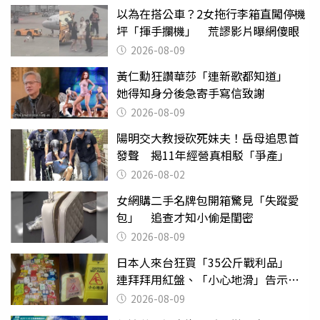
以為在搭公車？2女拖行李箱直闖停機
坪「揮手攔機」 荒謬影片曝網傻眼
2026-08-09
黃仁勳狂讚華莎「連新歌都知道」
她得知身分後急寄手寫信致謝
2026-08-09
陽明交大教授砍死妹夫！岳母追思首
發聲 揭11年經營真相駁「爭產」
2026-08-02
女網購二手名牌包開箱驚見「失蹤愛
包」 追查才知小偷是閨密
2026-08-09
日本人來台狂買「35公斤戰利品」
連拜拜用紅盤、「小心地滑」告示牌
也帶回家
2026-08-09