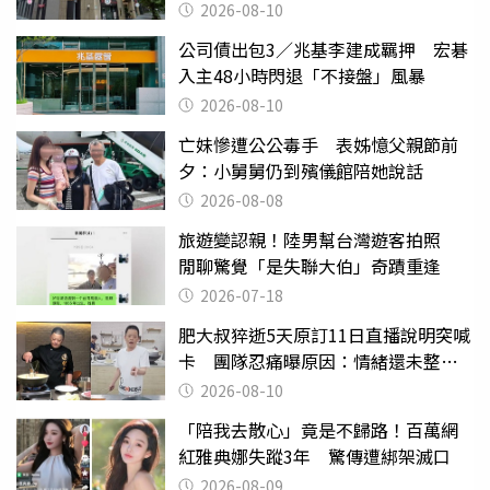
2026-08-10
公司債出包3／兆基李建成羈押 宏碁
入主48小時閃退「不接盤」風暴
2026-08-10
亡妹慘遭公公毒手 表姊憶父親節前
夕：小舅舅仍到殯儀館陪她說話
2026-08-08
旅遊變認親！陸男幫台灣遊客拍照
閒聊驚覺「是失聯大伯」奇蹟重逢
2026-07-18
肥大叔猝逝5天原訂11日直播說明突喊
卡 團隊忍痛曝原因：情緒還未整理
好
2026-08-10
「陪我去散心」竟是不歸路！百萬網
紅雅典娜失蹤3年 驚傳遭綁架滅口
2026-08-09