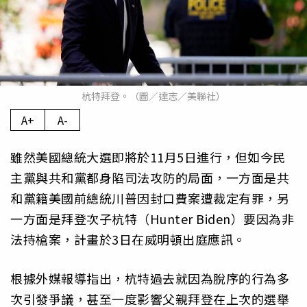
杭特拜登。（圖／達志／美聯社）
A+
A-
雖然美國總統大選即將於11月5日進行，但如今民
主黨與共和黨都身陷司法攻防的局面，一方面是共
和黨籍美國前總統川普因封口費案遭裁定有罪，另
一方面是拜登次子杭特（Hunter Biden）要因為非
法持槍案，計畫於3日在威明頓出庭應訊。
根據外媒報導指出，杭特過去就因為脫序的行為多
次引發爭議，甚至一度影響父親拜登在上次的選舉