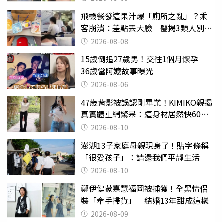
飛機餐發這果汁爆「廁所之亂」？乘
客崩潰：差點丟大臉 醫揭3類人別亂
喝
2026-08-08
15歲倒追27歲男！交往1個月懷孕
36歲當阿嬤故事曝光
2026-08-06
47歲背影被誤認剛畢業！KIMIKO親揭
真實體重網驚呆：這身材居然快60公
斤？
2026-08-10
澎湖13子家庭母親現身了！貼字條稱
「很愛孩子」：請還我們平靜生活
2026-08-10
鄭伊健蒙嘉慧福岡被捕獲！全黑情侶
裝「牽手掃貨」 結婚13年甜成這樣
2026-08-09