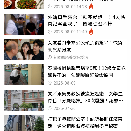
店家看笑話
2026-08-09 14:23
外籍車手來台「領完就跑」！4人快
閃犯案全栽了 機場也逃不掉
2026-08-09 11:49
女友看到未來公公頭頂後驚呆！快買
養髮給男友
新聞熱議養髮洗髮精
泰國校園槍擊案增至9死！12歲女童送
醫後不治 法醫曝關鍵致命原因
2026-08-09
獨／東吳男教授被瘋狂迷戀 女學生
寄信「分屍吃掉」30次騷擾！認罪免
關
2026-07-30
打靶子彈藏辦公室！副所長卸任沒帶
走 偷查情敵個資被搜曝多年秘密