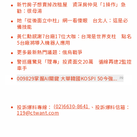
新竹房子想賣掉改租屋 資深房仲見「1操作」急
勸：很母湯
她「從後面立中柱」網一看傻眼 台北人：這是必
備技能
黃仁勳感謝7台廠17位大咖：台灣是世界支柱 點名
5台廠將導入機器人應用
更多最新熱門議題：俄烏戰爭
警巡邏驚見「理專」投資面交20萬 循線再逮2監控
車手
009829掌握AI關鍵 大華韓國KOSPI 50今強...
PR
(02)6630-8641
投訴爆料專線：
、投訴爆料信箱：
119@ctwant.com