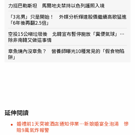
力挺巴勒斯坦 馬爾地夫禁持以色列護照入境
「3兆男」只是開始！ 外媒分析輝達股價繼續高歌猛進
「6年後再翻2.5倍」
空投15公噸垃圾後 北韓宣布暫停施放「糞便氣球」…
除非南韓又做這事情
章魚燒內沒章魚？ 營養師曝光10種常見的「假食物陷
阱」
延伸閱讀
婚禮前1天突被酒店通知停業…新娘婚宴全泡湯 慘
賠9萬氣炸報警