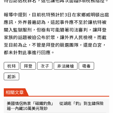
特否認逃稅罪名，這也讓他再次面臨9項稅務指控。
報導中提到，目前杭特預計於3日在家鄉威明頓出庭
應訊，外界普遍認為，這起事件應不至於讓杭特被
關入監獄服刑，但極有可能隨著司法審判，讓拜登
家族的話題被迫公布於眾，讓外界人民檢視。而截
至目前為止，不管是拜登的競選團隊，還是白宮，
都未針對此事進行回應。
杭特
拜登
次子
非法擁槍
吸毒
起訴
相關文章
美國情侶熱衷「磁鐵釣魚」 從湖底「釣」到生鏽保險
箱…內藏10萬美元現鈔