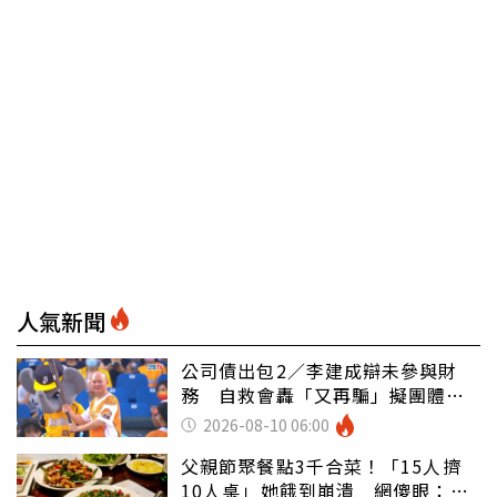
人氣新聞
公司債出包2／李建成辯未參與財
務 自救會轟「又再騙」擬團體訴
訟
2026-08-10 06:00
父親節聚餐點3千合菜！「15人擠
10人桌」她餓到崩潰 網傻眼：讓