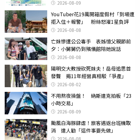
2026-08-09
YouTuber花19萬開箱度假村「到場遭
拒入住＋報警」 粉絲怒灌1星負評
2026-08-08
亡妹慘遭公公毒手 表姊憶父親節前
夕：小舅舅仍到殯儀館陪她說話
2026-08-08
陽明交大教授砍死妹夫！岳母追思首
發聲 揭11年經營真相駁「爭產」
2026-08-02
不用熬夜操盤！ 納斯達克拍板「23
小時交易」
2026-08-09
颱風白海豚肆虐！旅客遇返台班機取
消 達人勸「這件事要先做」
2026-08-08