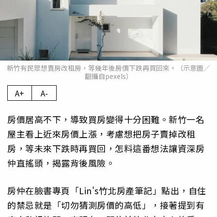
新竹有民眾想賣房改租房，等幾年後房價下跌再買回來。（示意圖／
翻攝自pexels）
A+
A-
房價居高不下，導致買房變得十分困難。新竹一名
屋主看上近來房價上漲，考慮想把房子賣掉改租
房，等未來下跌時再買回，怎料這番想法讓資深房
仲直搖頭，揭露背後風險。
房仲在臉書專頁「Lin's竹北房產筆記」點出，自住
的禁忌就是「切勿猜測房價的高低」，接著提到有