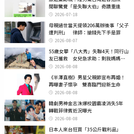
閒聊驚覺「是失聯大伯」奇蹟重逢
2026-07-18
母親過世當天提領206萬辦後事「父子
遭判刑」 律師：搶錢先下手是罪
2026-08-07
55歲女攀「八大秀」失聯4天！同行山
友已獲救 女兒急求助：剩我媽媽還
沒找到
2026-08-08
《半澤直樹》男星父親節宣布再婚！
再曝妻子懷孕 雙喜臨門迎新生命
2026-08-08
韓劇男神金志洙爆校園霸凌消失5年
轉戰菲律賓近況曝光
2026-08-08
日本人來台狂買「35公斤戰利品」