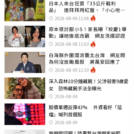
日本人來台狂買「35公斤戰利
品」 連拜拜用紅盤、「小心地
滑」告示牌也帶回家
2026-08-09 11:08
原本很討厭小S！家長曝「校慶1舉
動」讓她徹底改觀 網友洗版認證
2026-08-08 11:03
白海豚外圍環流襲北台灣 網友問
為何沒放颱風假 蔣萬安回應了
2026-08-09 11:33
深入森林10分鐘藏屍！父涉殺害9歲愛
女 恐怖藏屍手法全曝光
2026-08-04
股價單週反彈43% 外資看好「這
檔」喊列首選股
2026-08-09
旅遊變認親！陸男幫台灣遊客拍照