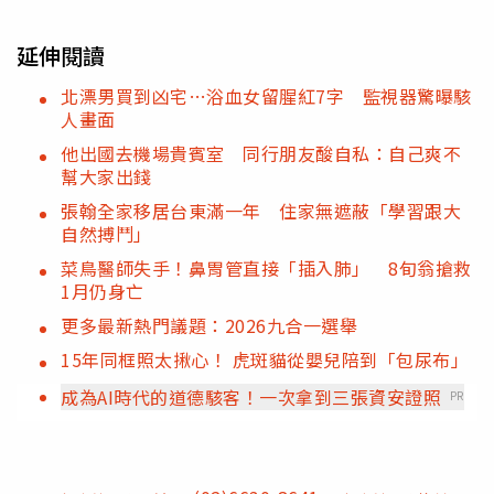
延伸閱讀
北漂男買到凶宅…浴血女留腥紅7字 監視器驚曝駭
人畫面
他出國去機場貴賓室 同行朋友酸自私：自己爽不
幫大家出錢
張翰全家移居台東滿一年 住家無遮蔽「學習跟大
自然搏鬥」
菜鳥醫師失手！鼻胃管直接「插入肺」 8旬翁搶救
1月仍身亡
更多最新熱門議題：2026九合一選舉
15年同框照太揪心！ 虎斑貓從嬰兒陪到「包尿布」
成為AI時代的道德駭客！一次拿到三張資安證照
PR