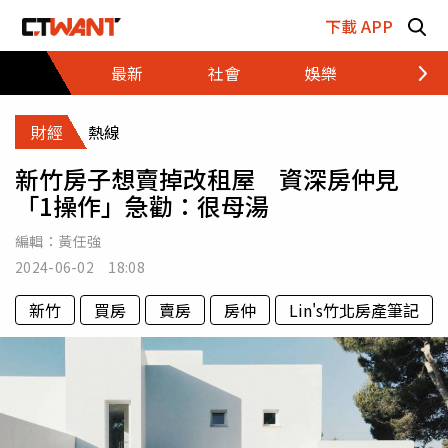
跳至主要內容區塊
下載 APP
最新
社會
娛樂
財經
財經
熱線
新竹房子想賣掉改租屋 資深房仲見
「1操作」急勸：很母湯
編輯：
黃任強
2024-06-02 18:08
新竹
買房
賣房
房仲
Lin's竹北房產筆記