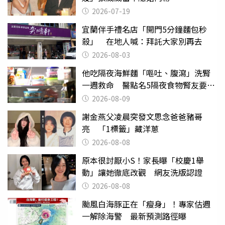
2026-07-19
宜蘭伴手禮名店「開門5分鐘麵包秒
殺」 在地人喊：拜託大家別再去
2026-08-03
他吃隔夜海鮮麵「嘔吐、腹瀉」洗腎
一週救命 醫點名5隔夜食物腎友要注
意
2026-08-09
謝金燕父凌晨突發文思念爸爸豬哥
亮 「1標籤」藏洋蔥
2026-08-08
原本很討厭小S！家長曝「校慶1舉
動」讓她徹底改觀 網友洗版認證
2026-08-08
颱風白海豚正在「瘦身」！專家估週
一解除海警 最新預測路徑曝