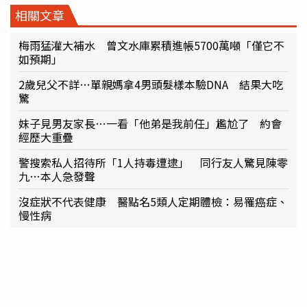
相關文章
梅雨猛灌大補水 曾文水庫累積進帳5700萬噸「僅它不
如預期」
2歲兒父不詳…單親媽拿4男頭髮樣本驗DNA 結果大吃
驚
妹子見男友家長…一看「他弟是我前任」尷尬了 約會
經歷大重疊
警搜索私人招待所「1人持毒遭逮」 同行友人驚見陳零
九…本人急發聲
沒症狀不代表健康 醫點名5類人定期體檢：易罹癌症、
慢性病