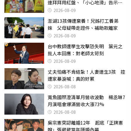
連拜拜用紅盤、「小心地滑」告示牌
也帶回家
2026-08-09
澎湖13孩傳遭棄養！兄姊打工養弟
妹 父母疑帶走證件、補助款離家
2026-08-09
台中教師遭學生攻擊恐失明 葉元之
批人本回應：對老師太苛刻
2026-08-09
丈夫怕痛不肯結紮！人妻連生3孩 控
遭家暴淚喊：真的好累
2026-08-08
寬魚國際澄清單月營收波動 楊丞琳7
月演唱會爆滿營收大漲73%
2026-08-08
吳宗憲突認離婚12年 起底「正牌憲
嫂」張葳葳當年隱婚內幕