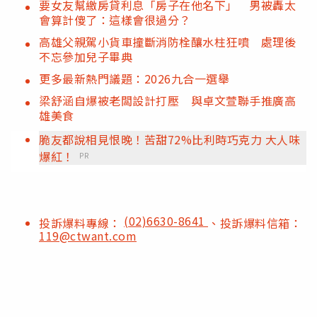
要女友幫繳房貸利息「房子在他名下」 男被轟太
會算計傻了：這樣會很過分？
高雄父親駕小貨車撞斷消防栓釀水柱狂噴 處理後
不忘參加兒子畢典
更多最新熱門議題：2026九合一選舉
梁舒涵自爆被老闆設計打壓 與卓文萱聯手推廣高
雄美食
脆友都說相見恨晚！苦甜72%比利時巧克力 大人味
爆紅！
PR
(02)6630-8641
投訴爆料專線：
、投訴爆料信箱：
119@ctwant.com