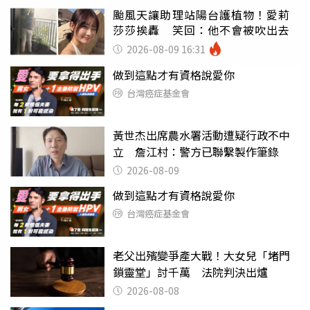
颱風天讓助理站陽台護植物！愛莉
莎莎挨轟 笑回：他不會被吹出去
2026-08-09 16:31
做到這點才有資格說愛你
台灣癌症基金會
黃世杰出席農水署活動遭疑行政不中
立 詹江村：警方已聯繫製作筆錄
2026-08-09
做到這點才有資格說愛你
台灣癌症基金會
老父出殯變爭產大戰！大女兒「堵門
鎖靈堂」討千萬 法院判決出爐
2026-08-08