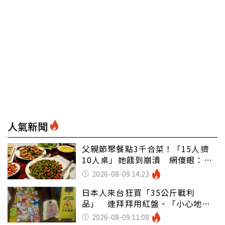
人氣新聞
父親節聚餐點3千合菜！「15人擠
10人桌」她餓到崩潰 網傻眼：讓
店家看笑話
2026-08-09 14:23
日本人來台狂買「35公斤戰利
品」 連拜拜用紅盤、「小心地
滑」告示牌也帶回家
2026-08-09 11:08