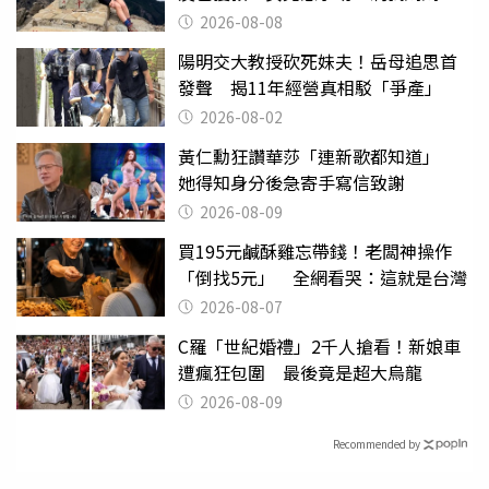
沒找到
2026-08-08
陽明交大教授砍死妹夫！岳母追思首
發聲 揭11年經營真相駁「爭產」
2026-08-02
黃仁勳狂讚華莎「連新歌都知道」
她得知身分後急寄手寫信致謝
2026-08-09
買195元鹹酥雞忘帶錢！老闆神操作
「倒找5元」 全網看哭：這就是台灣
2026-08-07
C羅「世紀婚禮」2千人搶看！新娘車
遭瘋狂包圍 最後竟是超大烏龍
2026-08-09
Recommended by