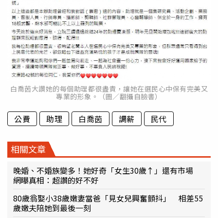
白喬茵大讚她的每個助理都很盡責，讓她在選民心中保有完美又
專業的形象。（圖／翻攝自臉書）
公費
助理
白喬茵
調薪
民代
相關文章
晚婚、不婚族變多！她好奇「女生30歲↑」還有市場
網曝真相：超讚的好不好
80歲翁娶小38歲嫩妻當爸「見女兒興奮顫抖」 相差55
歲嫩夫陪她到最後一刻