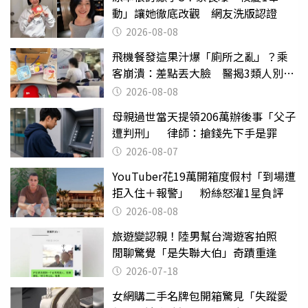
動」讓她徹底改觀 網友洗版認證
2026-08-08
飛機餐發這果汁爆「廁所之亂」？乘
客崩潰：差點丟大臉 醫揭3類人別亂
喝
2026-08-08
母親過世當天提領206萬辦後事「父子
遭判刑」 律師：搶錢先下手是罪
2026-08-07
YouTuber花19萬開箱度假村「到場遭
拒入住＋報警」 粉絲怒灌1星負評
2026-08-08
旅遊變認親！陸男幫台灣遊客拍照
閒聊驚覺「是失聯大伯」奇蹟重逢
2026-07-18
女網購二手名牌包開箱驚見「失蹤愛