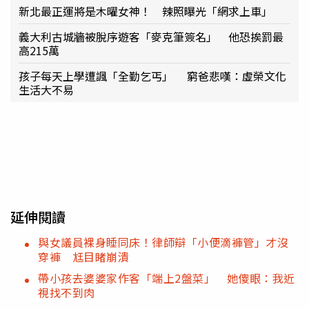
新北最正運將是木曜女神！ 辣照曝光「網求上車」
義大利古城牆被脫序遊客「麥克筆簽名」 他恐挨罰最
高215萬
孩子每天上學遭諷「全勤乞丐」 窮爸悲嘆：虛榮文化
生活大不易
延伸閱讀
與女議員裸身睡同床！律師辯「小便滴褲管」才沒
穿褲 尪目睹崩潰
帶小孩去婆婆家作客「端上2盤菜」 她傻眼：我近
視找不到肉