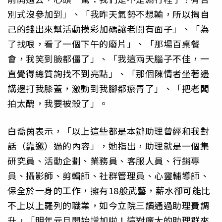
別式沒參加到」、「我昨天氣勢不想輸，所以掏自
己的錢出來幫活動摸彩加碼讓老闆有面子」、「為
了找哏，看了一個下午的廢片」、「那場百桌餐
會，我笑到臉都僵了」、「我這兩天腦子不佳，一
直覺得總質詢找不到亮點」、「那個陳情者坐著邊
講邊打我膝蓋，激動到我腳都瘀青了」、「把老闆
拍太醜，我要被殺了」。
白喬茵表示，「以上這些都是本辦助理曾經和我對
話（靠邀）過的內容」，她指出，助理就是一個集
研究員、活動企劃、業務員、客服人員、行銷專
員、攝影師、剪輯師、社群管理員、心靈輔導師、
保全於一身的工作，擁有18般武藝，薪水卻可能比
不上以上羅列的職業，如今立院三讀通過助理費調
升，「明年元旦開始增加啦！這對廣大的助理群來