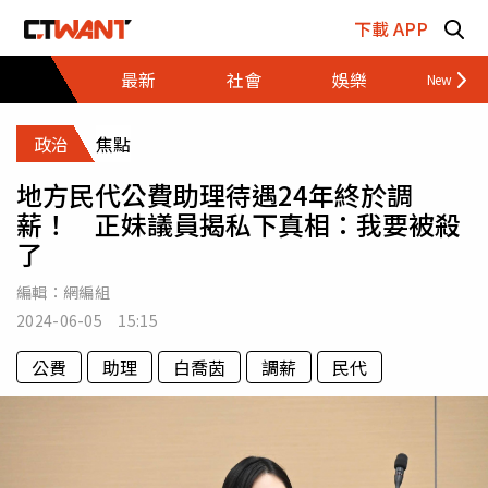
跳至主要內容區塊
下載 APP
最新
社會
娛樂
財經
政治
焦點
地方民代公費助理待遇24年終於調
薪！ 正妹議員揭私下真相：我要被殺
了
編輯：
網編組
2024-06-05 15:15
公費
助理
白喬茵
調薪
民代