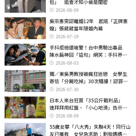
包」 追查才知小偷是閨密
2026-08-09
吳宗憲突認離婚12年 起底「正牌憲
嫂」張葳葳當年隱婚內幕
2026-07-19
手抖拒檢還嗆警！台中男驗出毒品
陳水扁神回「這句」網笑：手抖界權
威
2026-08-03
獨／東吳男教授被瘋狂迷戀 女學生
寄信「分屍吃掉」30次騷擾！認罪免
關
2026-07-30
日本人來台狂買「35公斤戰利品」
連拜拜用紅盤、「小心地滑」告示牌
也帶回家
2026-08-09
55歲女攀「八大秀」失聯4天！同行山
友已獲救 女兒急求助：剩我媽媽還