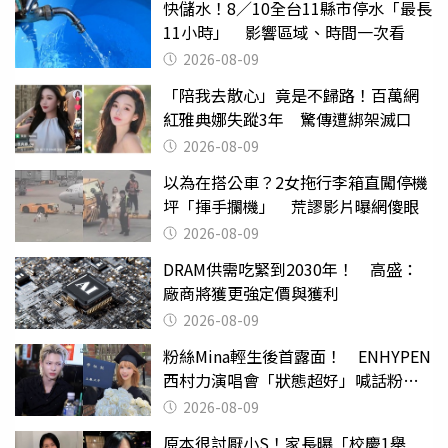
快儲水！8／10全台11縣市停水「最長
11小時」 影響區域、時間一次看
2026-08-09
「陪我去散心」竟是不歸路！百萬網
紅雅典娜失蹤3年 驚傳遭綁架滅口
2026-08-09
以為在搭公車？2女拖行李箱直闖停機
坪「揮手攔機」 荒謬影片曝網傻眼
2026-08-09
DRAM供需吃緊到2030年！ 高盛：
廠商將獲更強定價與獲利
2026-08-09
粉絲Mina輕生後首露面！ ENHYPEN
西村力演唱會「狀態超好」喊話粉
絲：我們心意相通
2026-08-09
原本很討厭小S！家長曝「校慶1舉