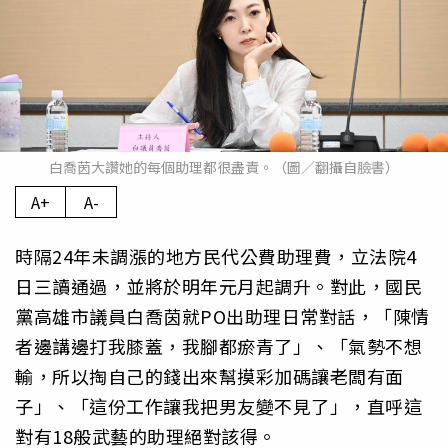
白喬茵大讚她的每個助理都很盡責。（圖／翻攝自臉書）
A+
A-
時隔24年未調漲的地方民代公費助理費，立法院4
日三讀通過，並將於明年元月起調升。對此，國民
黨高雄市議員白喬茵就PO出助理日常對話，「陳情
者邊講邊打我膝蓋，我腳都瘀青了」、「氣勢不想
輸，所以掏自己的錢出來幫摸彩加碼讓老闆有面
子」、「這份工作讓我把男友變不見了」，直呼這
對有18般武藝的助理絕對該得。