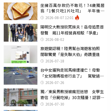
坐擁百萬存款仍不敢花！74歲獨居
翁「1餐只吃1片吐司」 半年後暴
瘦嚇壞女兒
2026-08-07 12:01
陽明交大教授砍死妹夫！岳母追思首
發聲 揭11年經營真相駁「爭產」
2026-08-02
旅遊變認親！陸男幫台灣遊客拍照
閒聊驚覺「是失聯大伯」奇蹟重逢
2026-07-18
台中女遛狗走斑馬線遭撞亡！母慟
「女兒隨媽祖修行去了」 駕駛過失
致死判9月
2026-07-26
獨／東吳男教授被瘋狂迷戀 女學生
寄信「分屍吃掉」30次騷擾！認罪免
關
2026-07-30