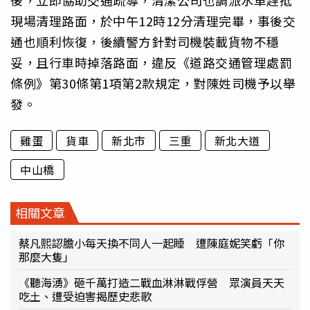
後，立即協助交通疏導，清潔公司也調派水車趕抵
現場清理路面，於中午12時12分清理完畢，事後交
通也順利恢復，後續警方針對司機裝載貨物不穩
妥，且行車時掉落路面，違反《道路交通管理處罰
條例》第30條第1項第2款規定，對陳姓司機予以舉
發。
雞蛋
貨車
新北市
三重
新北大道
中山橋
相關文章
蔡凡熙認膽小每天換不同人一起睡 遭陳庭妮笑虧「你
那麼大隻」
《聽海湧》砸千萬打造二戰血淋淋戰俘營 眾演員天天
吃土、遭受迫害揭歷史悲歌