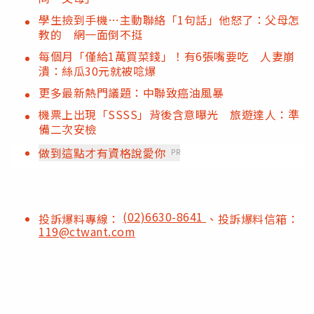
學生撿到手機…主動聯絡「1句話」他怒了：父母怎
教的 網一面倒不挺
每個月「僅給1萬買菜錢」！有6張嘴要吃 人妻崩
潰：絲瓜30元就被唸爆
更多最新熱門議題：中聯致癌油風暴
機票上出現「SSSS」背後含意曝光 旅遊達人：準
備二次安檢
做到這點才有資格說愛你
PR
(02)6630-8641
投訴爆料專線：
、投訴爆料信箱：
119@ctwant.com