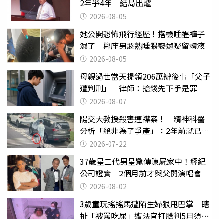
2年爭4年 結局出爐
2026-08-05
她公開恐怖飛行經歷！搭機睡醒褲子
濕了 鄰座男趁熟睡猥褻還疑留體液
2026-08-05
母親過世當天提領206萬辦後事「父子
遭判刑」 律師：搶錢先下手是罪
2026-08-07
陽交大教授殺害連襟案！ 精神科醫
分析「絕非為了爭產」：2年前就已言
行詭異
2026-07-22
37歲星二代男星驚傳陳屍家中！經紀
公司證實 2個月前才與父開演唱會
2026-08-02
3歲童玩搖搖馬遭陌生婦狠甩巴掌 瞎
扯「被罵吃屎」遭法官打臉判5月須入