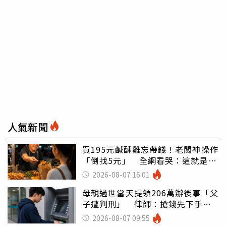
人氣新聞
買195元鹹酥雞忘帶錢！老闆神操作
「倒找5元」 全網看哭：這就是台
灣
2026-08-07 16:01
母親過世當天提領206萬辦後事「父
子遭判刑」 律師：搶錢先下手是
罪
2026-08-07 09:55