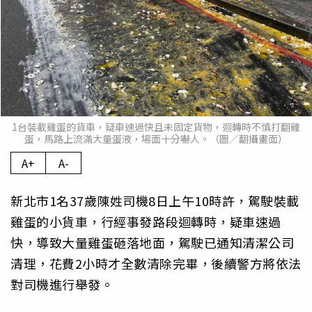
1台裝載雞蛋的貨車，疑車速過快且未固定貨物，迴轉時不慎打翻雞
蛋，馬路上流滿大量蛋液，場面十分嚇人。（圖／翻攝畫面）
A+
A-
新北市1名37歲陳姓司機8日上午10時許，駕駛裝載
雞蛋的小貨車，行經事發路段迴轉時，疑車速過
快，導致大量雞蛋砸落地面，駕駛已通知清潔公司
清理，花費2小時才全數清除完畢，後續警方將依法
對司機進行舉發。