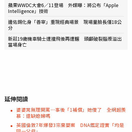
蘋果WWDC大會6／11登場 外媒曝：將公布「Apple
Intelligence」技術
邊佑錫化身「善宰」重現經典場景 現場量臉長僅18公
分
新莊19歲機車騎士遭撞飛後再遭輾 頭顱破裂腦漿溢出
當場身亡
延伸閱讀
婆婆常無理開罵…事後「1補償」她傻了 全網超羨
慕：還缺媳婦嗎
英國倫敦7年爆發3宗棄嬰案 DNA鑑定證實「均是
同一父母」