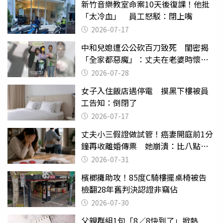
新竹音樂教室命案10天後復課！他批
「太冷血」 員工怒駁：閉上嘴
2026-07-17
中和兒媳遭公公砍百刀致死 閨密揭
「全家都惡魔」：丈夫在老婆時懷孕
摔東西
2026-07-28
女子入住飯店遇停電 摸黑下樓被員
工告知：倒閉了
2026-07-17
丈夫小三假證做試管！癌妻開庭前1分
鐘再收離婚傳票 她崩潰：比八點檔
還扯
2026-07-31
檳榔攤助攻！85度C騎樓擺桌椅被告
檢翻28年舊判決認證非竊佔
2026-07-30
父親群組1句「8／8快到了」掀熱