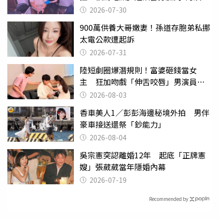
監
2026-07-30
900萬供養大哥嫩妻！孫道存胞弟私挪
太電公款遭起訴
2026-07-31
陸短劇圈爆潛規則！富婆砸錢當女
主 狂加吻戲「伸舌咬唇」男演員崩
潰
2026-08-03
香車美人1／彭彭海邊秘境外拍 男伴
豪車接送還祭「鈔能力」
2026-08-04
吳宗憲突認離婚12年 起底「正牌憲
嫂」張葳葳當年隱婚內幕
2026-07-19
Recommended by