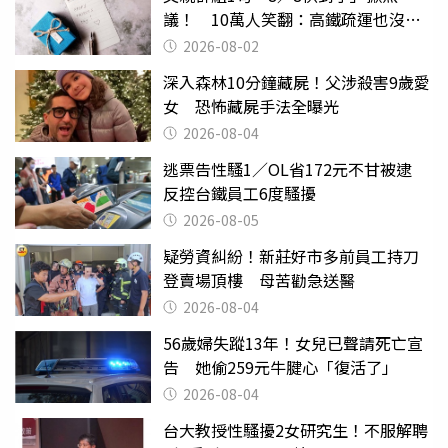
議！ 10萬人笑翻：高鐵疏運也沒列
父親節
2026-08-02
深入森林10分鐘藏屍！父涉殺害9歲愛
女 恐怖藏屍手法全曝光
2026-08-04
逃票告性騷1／OL省172元不甘被逮
反控台鐵員工6度騷擾
2026-08-05
疑勞資糾紛！新莊好市多前員工持刀
登賣場頂樓 母苦勸急送醫
2026-08-04
56歲婦失蹤13年！女兒已聲請死亡宣
告 她偷259元牛腱心「復活了」
2026-08-04
台大教授性騷擾2女研究生！不服解聘