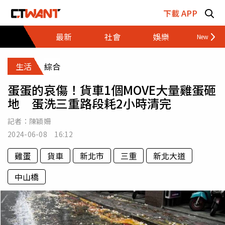
跳至主要內容區塊
下載 APP
最新
社會
娛樂
財經
生活
綜合
蛋蛋的哀傷！貨車1個MOVE大量雞蛋砸
地 蛋洗三重路段耗2小時清完
記者：
陳穎姍
2024-06-08 16:12
雞蛋
貨車
新北市
三重
新北大道
中山橋