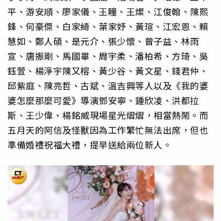
平、游安順、廖家儀、王瞳、王燦、江俊翰、陳熙
鋒、何豪傑、白家綺、葉家妤、黃瑄、江宏恩、賴
慧如、鄭人碩、是元介、張少懷、曾子益、林雨
宣、唐振剛、馬國畢、周宇柔、潘柏希、方琦、吳
鈺萱、楊淨宇陳又榕、黃少谷、黃文星、錢君仲、
邱紫庭、陳亮哲、古斌、溫吉興等人以及《我的婆
婆怎麼那麼可愛》導演鄧安寧、鍾欣凌、洪都拉
斯、王少偉、楊銘威現場星光熠熠，相當熱鬧。而
五月天的阿信及怪獸因為工作繁忙無法出席，但也
準備婚禮祝福大禮，提早送給兩位新人。