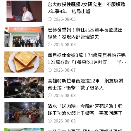
台大教授性騷擾2女研究生！不服解聘
2年爭4年 結局出爐
2026-08-05
宏碁發重訊！辭任兆基董事長並撤出
經營：發現內部管理缺失
2026-08-08
每月退休金逾3萬！74歲獨居翁怕花完
121萬存款「1餐只吃1片吐司」 半年
後暴瘦嚇壞女兒
2026-08-07
高雄特斯拉暴衝連撞12車 網友感謝
賓士擋下衝擊：救了很多人
2026-08-08
清水「送肉粽」今晚赴芳苑送煞！強
碰王功漁火節上千遊客 喪家回應了
2026-08-08