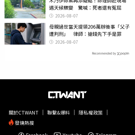
木乃伊命案再添疑點！命理師赴現場
遇天候驟變 驚喊：死者還有冤屈
2026-08-07
母親過世當天提領206萬辦後事「父子
遭判刑」 律師：搶錢先下手是罪
2026-08-07
Recommended by
關於CTWANT
聯繫&爆料
隱私權政策
發燒熱搜