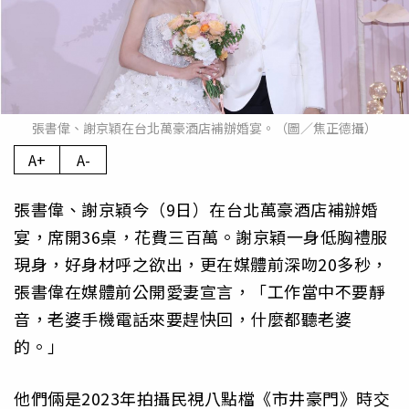
張書偉、謝京穎在台北萬豪酒店補辦婚宴。（圖／焦正德攝）
A+
A-
張書偉、謝京穎今（9日）在台北萬豪酒店補辦婚
宴，席開36桌，花費三百萬。謝京穎一身低胸禮服
現身，好身材呼之欲出，更在媒體前深吻20多秒，
張書偉在媒體前公開愛妻宣言，「工作當中不要靜
音，老婆手機電話來要趕快回，什麼都聽老婆
的。」
他們倆是2023年拍攝民視八點檔《市井豪門》時交