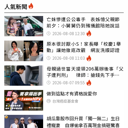
人氣新聞
亡妹慘遭公公毒手 表姊憶父親節
前夕：小舅舅仍到殯儀館陪她說話
2026-08-08 12:30
原本很討厭小S！家長曝「校慶1舉
動」讓她徹底改觀 網友洗版認證
2026-08-08 11:03
母親過世當天提領206萬辦後事「父
子遭判刑」 律師：搶錢先下手是
罪
2026-08-07 09:55
做到這點才有資格說愛你
台灣癌症基金會
胡瓜靠股市回升買「獨一無二」生日
禮寵妻 自爆偷拿百萬現金搞砸驚喜