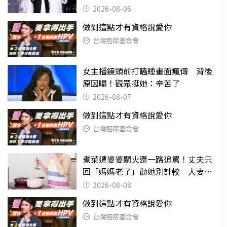
2026-08-06
做到這點才有資格說愛你
台灣癌症基金會
女主播鏡頭前打瞌睡畫面瘋傳 背後
原因曝！觀眾挺她：辛苦了
2026-08-07
做到這點才有資格說愛你
台灣癌症基金會
煮菜遭婆婆關火還一路追罵！丈夫只
回「媽媽老了」勸她別計較 人妻超
崩潰：我像台傭
2026-08-08
做到這點才有資格說愛你
台灣癌症基金會