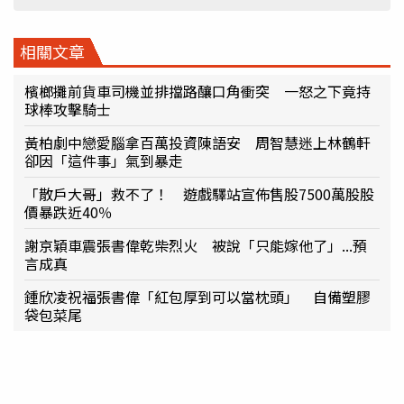
相關文章
檳榔攤前貨車司機並排擋路釀口角衝突 一怒之下竟持
球棒攻擊騎士
黃柏劇中戀愛腦拿百萬投資陳語安 周智慧迷上林鶴軒
卻因「這件事」氣到暴走
「散戶大哥」救不了！ 遊戲驛站宣佈售股7500萬股股
價暴跌近40％
謝京穎車震張書偉乾柴烈火 被說「只能嫁他了」...預
言成真
鍾欣凌祝福張書偉「紅包厚到可以當枕頭」 自備塑膠
袋包菜尾