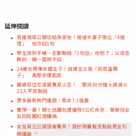
延伸閱讀
翁達瑞寫公開信給孫安佐！提過半輩子悟出「4道
理」 他冷回1句
學生撿到手機…主動聯絡「1句話」他怒了：父母怎
教的 網一面倒不挺
24歲女偶像未婚生子！自爆生父是「前首富獨
子」 黑歷史遭起底
霧峰區住宅凌晨驚見火舌！ 警消30分鐘火速滅火
22人平安脫困
更多最新熱門議題：熊本7.1強震
驚悚一幕！騎士送麵包遭撞飛5公尺命危 駕駛找女
友回程闖紅燈釀禍
女友見公公頭頂後驚呆！買好用養髮洗髮給男友引
網議論
PR