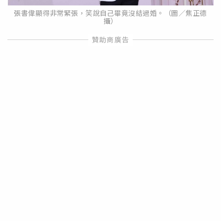
張書偉顯得非常緊張，笑說自己畢竟沒結過婚。（圖／焦正德
攝）