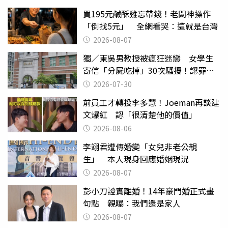
買195元鹹酥雞忘帶錢！老闆神操作
「倒找5元」 全網看哭：這就是台灣
2026-08-07
獨／東吳男教授被瘋狂迷戀 女學生
寄信「分屍吃掉」30次騷擾！認罪免
關
2026-07-30
前員工才轉投李多慧！Joeman再談建
文爆紅 認「很清楚他的價值」
2026-08-06
李翊君遭傳婚變「女兒非老公親
生」 本人現身回應婚姻現況
2026-08-07
彭小刀證實離婚！14年豪門婚正式畫
句點 親曝：我們還是家人
2026-08-07