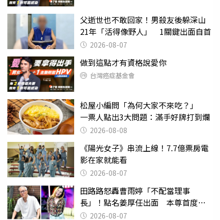
父逝世也不敢回家！男殺友後躲深山
21年「活得像野人」 1關鍵出面自首
2026-08-07
做到這點才有資格說愛你
台灣癌症基金會
松屋小編問「為何大家不來吃？」
一票人點出3大問題：滿手好牌打到爛
2026-08-08
《陽光女子》串流上線！7.7億票房電
影在家就能看
2026-08-07
田路路怒轟曹雨婷「不配當理事
長」！點名姜厚任出面 本尊首度回
應了
2026-08-07