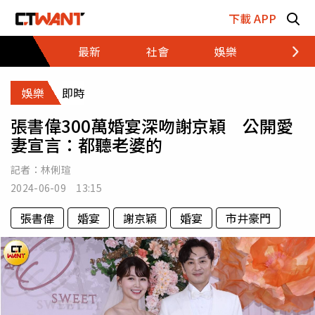
跳至主要內容區塊
下載 APP
最新
社會
娛樂
財經
娛樂
即時
張書偉300萬婚宴深吻謝京穎 公開愛
妻宣言：都聽老婆的
記者：
林俐瑄
2024-06-09 13:15
張書偉
婚宴
謝京穎
婚宴
市井豪門