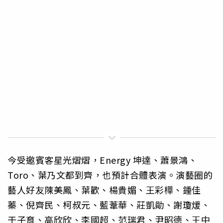
今受邀賓客星光熠熠，Energy 坤達、蕭景鴻、
Toro、葉乃文都到齊，也預計合體表演。演藝圈的
藝人好友陳美鳳、葉歡、楊貴媚、王彩樺、鍾佳
蓁、倪齊民、柯叔元、藍葦華、莊凱勛、謝瓊煖、
于子育、高欣欣、李國超、范瑞君、尹昭德、王中