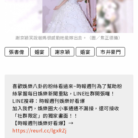
謝京穎笑說爸媽很感動她能嫁出去。（圖／焦正德攝）
張書偉
婚宴
謝京穎
婚宴
市井豪門
喜歡娛樂八卦的粉絲看過來~時報週刊為了幫助粉
絲掌握每日娛樂新聞重點，LINE社群開張囉！
LINE搜尋：時報週刊娛樂好看爆
加入我們，娛樂圈大小事通通不漏接，還可接收
「社群限定」的獨家畫面！！
【時報週刊娛樂好看爆】→
https://reurl.cc/lgxRZj