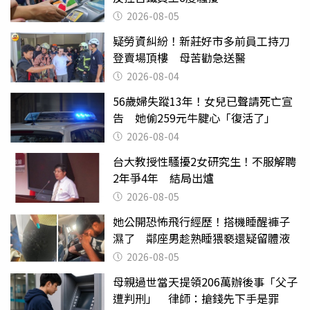
2026-08-05
疑勞資糾紛！新莊好市多前員工持刀
登賣場頂樓 母苦勸急送醫
2026-08-04
56歲婦失蹤13年！女兒已聲請死亡宣
告 她偷259元牛腱心「復活了」
2026-08-04
台大教授性騷擾2女研究生！不服解聘
2年爭4年 結局出爐
2026-08-05
她公開恐怖飛行經歷！搭機睡醒褲子
濕了 鄰座男趁熟睡猥褻還疑留體液
2026-08-05
母親過世當天提領206萬辦後事「父子
遭判刑」 律師：搶錢先下手是罪