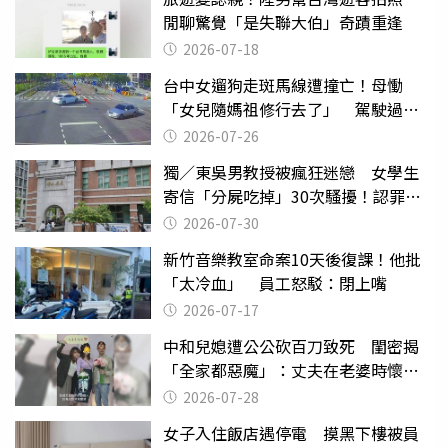
閒聊驚覺「是失聯大伯」奇蹟重逢
2026-07-18
台中女遛狗走斑馬線遭撞亡！母慟
「女兒隨媽祖修行去了」 駕駛過失
致死判9月
2026-07-26
獨／東吳男教授被瘋狂迷戀 女學生
寄信「分屍吃掉」30次騷擾！認罪免
關
2026-07-30
新竹音樂教室命案10天後復課！他批
「太冷血」 員工怒駁：閉上嘴
2026-07-17
中和兒媳遭公公砍百刀致死 閨密揭
「全家都惡魔」：丈夫在老婆時懷孕
摔東西
2026-07-28
女子入住飯店遇停電 摸黑下樓被員