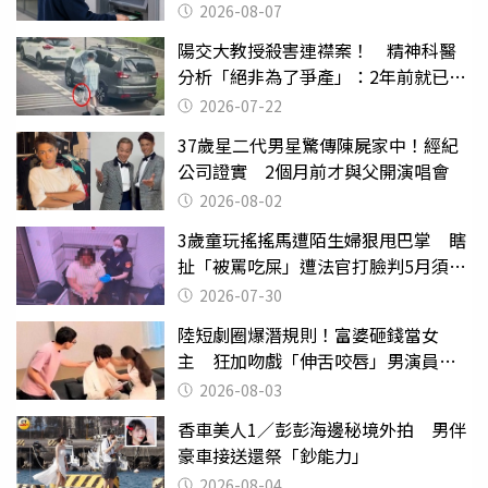
2026-08-07
陽交大教授殺害連襟案！ 精神科醫
分析「絕非為了爭產」：2年前就已言
行詭異
2026-07-22
37歲星二代男星驚傳陳屍家中！經紀
公司證實 2個月前才與父開演唱會
2026-08-02
3歲童玩搖搖馬遭陌生婦狠甩巴掌 瞎
扯「被罵吃屎」遭法官打臉判5月須入
監
2026-07-30
陸短劇圈爆潛規則！富婆砸錢當女
主 狂加吻戲「伸舌咬唇」男演員崩
潰
2026-08-03
香車美人1／彭彭海邊秘境外拍 男伴
豪車接送還祭「鈔能力」
2026-08-04