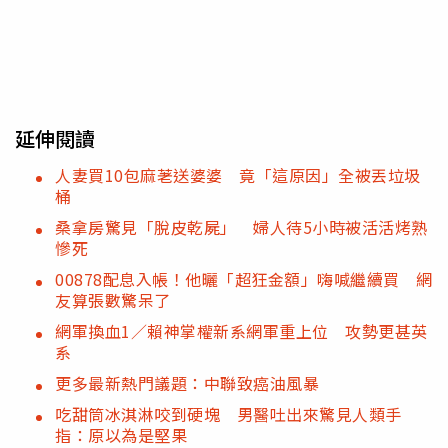
延伸閱讀
人妻買10包麻荖送婆婆 竟「這原因」全被丟垃圾
桶
桑拿房驚見「脫皮乾屍」 婦人待5小時被活活烤熟
慘死
00878配息入帳！他曬「超狂金額」嗨喊繼續買 網
友算張數驚呆了
網軍換血1／賴神掌權新系網軍重上位 攻勢更甚英
系
更多最新熱門議題：中聯致癌油風暴
吃甜筒冰淇淋咬到硬塊 男醫吐出來驚見人類手
指：原以為是堅果