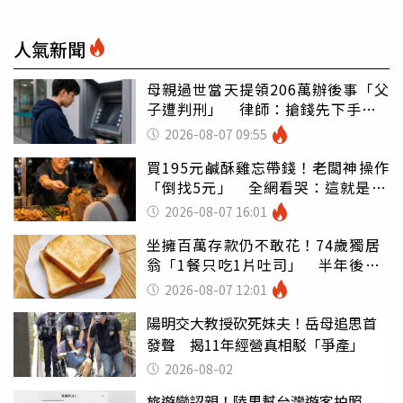
人氣新聞
母親過世當天提領206萬辦後事「父
子遭判刑」 律師：搶錢先下手是
罪
2026-08-07 09:55
買195元鹹酥雞忘帶錢！老闆神操作
「倒找5元」 全網看哭：這就是台
灣
2026-08-07 16:01
坐擁百萬存款仍不敢花！74歲獨居
翁「1餐只吃1片吐司」 半年後暴
瘦嚇壞女兒
2026-08-07 12:01
陽明交大教授砍死妹夫！岳母追思首
發聲 揭11年經營真相駁「爭產」
2026-08-02
旅遊變認親！陸男幫台灣遊客拍照