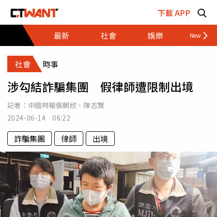
跳至主要內容區塊
下載 APP
最新
社會
娛樂
財經
社會
時事
涉勾結詐騙集團 假律師遭限制出境
記者：
中國時報張朝欣
、
陳志賢
2024-06-14 06:22
詐騙集團
律師
出境