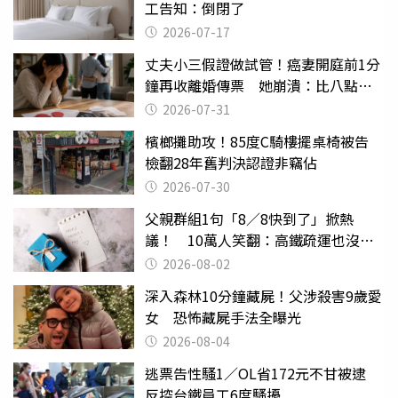
工告知：倒閉了
2026-07-17
丈夫小三假證做試管！癌妻開庭前1分
鐘再收離婚傳票 她崩潰：比八點檔
還扯
2026-07-31
檳榔攤助攻！85度C騎樓擺桌椅被告
檢翻28年舊判決認證非竊佔
2026-07-30
父親群組1句「8／8快到了」掀熱
議！ 10萬人笑翻：高鐵疏運也沒列
父親節
2026-08-02
深入森林10分鐘藏屍！父涉殺害9歲愛
女 恐怖藏屍手法全曝光
2026-08-04
逃票告性騷1／OL省172元不甘被逮
反控台鐵員工6度騷擾