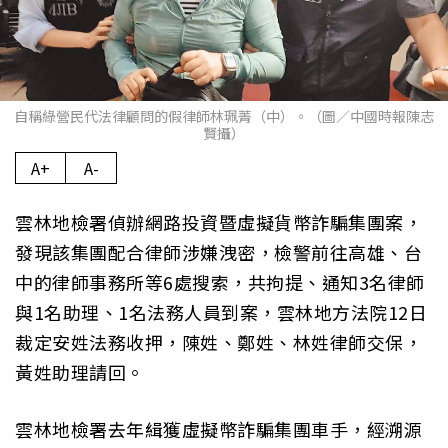
自稱綠營民代法律顧問的假律師林珮菁（中）。（圖／中國時報陳志
賢攝）
A+
A-
雲林地檢署偵辦網路投資暨虛擬貨幣詐騙集團案，
發現該集團配合律師涉嫌洩密，檢警前往高雄、台
中的律師事務所等6處搜索，共拘提、通知3名律師
與1名助理、1名法務人員到案，雲林地方法院12日
裁定安姓法務收押，陳姓、鄭姓、林姓律師交保，
黃姓助理請回。
雲林地檢署去年緝獲虛擬幣詐騙集團車手，經溯源