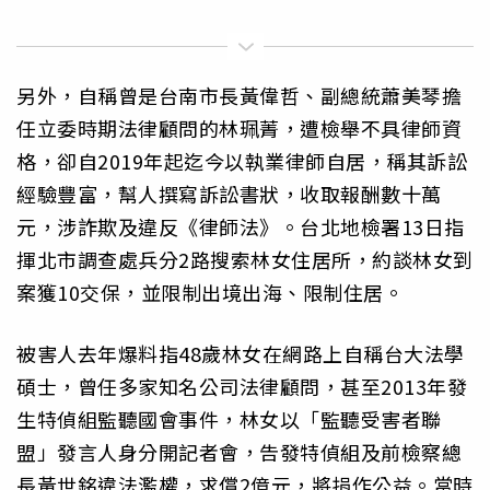
另外，自稱曾是台南市長黃偉哲、副總統蕭美琴擔
任立委時期法律顧問的林珮菁，遭檢舉不具律師資
格，卻自2019年起迄今以執業律師自居，稱其訴訟
經驗豐富，幫人撰寫訴訟書狀，收取報酬數十萬
元，涉詐欺及違反《律師法》。台北地檢署13日指
揮北市調查處兵分2路搜索林女住居所，約談林女到
案獲10交保，並限制出境出海、限制住居。
被害人去年爆料指48歲林女在網路上自稱台大法學
碩士，曾任多家知名公司法律顧問，甚至2013年發
生特偵組監聽國會事件，林女以「監聽受害者聯
盟」發言人身分開記者會，告發特偵組及前檢察總
長黃世銘違法濫權，求償2億元，將捐作公益。當時