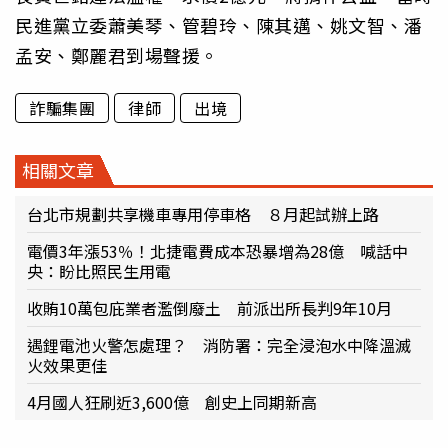
民進黨立委蕭美琴、管碧玲、陳其邁、姚文智、潘
孟安、鄭麗君到場聲援。
詐騙集團
律師
出境
相關文章
台北市規劃共享機車專用停車格 ８月起試辦上路
電價3年漲53％！北捷電費成本恐暴增為28億 喊話中
央：盼比照民生用電
收賄10萬包庇業者濫倒廢土 前派出所長判9年10月
遇鋰電池火警怎處理？ 消防署：完全浸泡水中降溫滅
火效果更佳
4月國人狂刷近3,600億 創史上同期新高