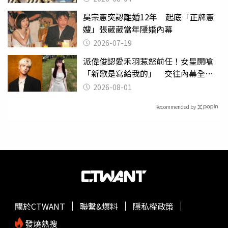
吳宗憲突認離婚12年 起底「正牌憲
嫂」張葳葳當年隱婚內幕
2026-07-19
派偉俊認愛禾羽惹怒前任！女星開嗆
「新歌是寫給我的」 交往內幕全說
了
2026-08-01
Recommended by
關於CTWANT
聯繫&爆料
隱私權政策
發燒熱搜