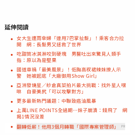
延伸閱讀
女大生遭雨傘婦「連甩7巴掌扯髮」！乘客合力拉
開 網：長髮男又拯救了世界
吃甜筒冰淇淋咬到硬塊 男醫吐出來驚見人類手
指：原以為是堅果
國道車禍「最美風景」！低胸高衩裙辣妹撩人示
警 她被起底「大廠御用Show Girl」
亞洲發燒星／紗倉真菜拍片最大挑戰：找外星人嘿
咻 自豪美尻「可以攻擊對方」
更多最新熱門議題：中聯致癌油風暴
上萬LINE POINTS全過期…妹子崩潰：錢飛了 網
揭1情況沒差
翻轉低薪！他用3個月轉職「國際專案管理師」
PR