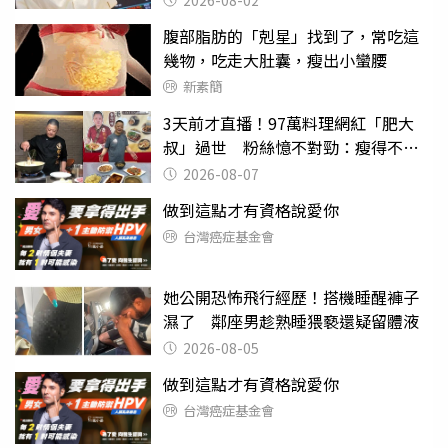
腹部脂肪的「剋星」找到了，常吃這
幾物，吃走大肚囊，瘦出小蠻腰
新素簡
3天前才直播！97萬料理網紅「肥大
叔」過世 粉絲憶不對勁：瘦得不合
理
2026-08-07
做到這點才有資格說愛你
台灣癌症基金會
她公開恐怖飛行經歷！搭機睡醒褲子
濕了 鄰座男趁熟睡猥褻還疑留體液
2026-08-05
做到這點才有資格說愛你
台灣癌症基金會