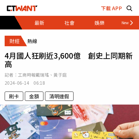
跳至主要內容區塊
下載 APP
最新
社會
娛樂
財經
財經
熱線
4月國人狂刷近3,600億 創史上同期新
高
記者：
工商時報戴瑞瑤
、
黃于庭
2024-06-14 06:18
刷卡
金額
清明連假