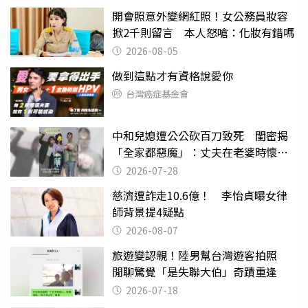
開會照意外變網紅照！女公務員妝容
掀2千則留言 本人怒嗆：化妝有錯嗎
2026-08-05
做到這點才有資格說愛你
台灣癌症基金會
中和兒媳遭公公砍百刀致死 閨密揭
「全家都惡魔」：丈夫在老婆時懷孕
摔東西
2026-07-28
慈濟遭詐走10.6億！ 李怡貞曝女律
師背景提4疑點
2026-08-07
旅遊變認親！陸男幫台灣遊客拍照
閒聊驚覺「是失聯大伯」奇蹟重逢
2026-07-18