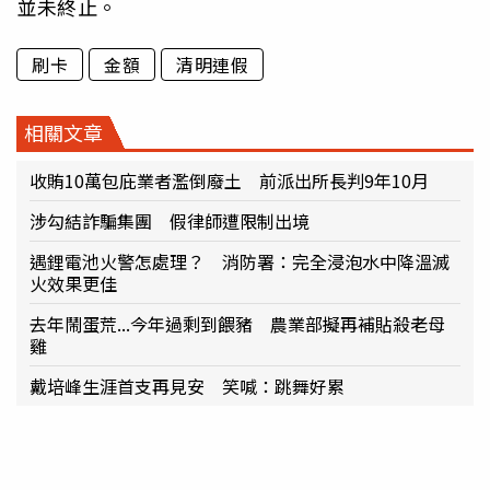
並未終止。
刷卡
金額
清明連假
相關文章
收賄10萬包庇業者濫倒廢土 前派出所長判9年10月
涉勾結詐騙集團 假律師遭限制出境
遇鋰電池火警怎處理？ 消防署：完全浸泡水中降溫滅
火效果更佳
去年鬧蛋荒...今年過剩到餵豬 農業部擬再補貼殺老母
雞
戴培峰生涯首支再見安 笑喊：跳舞好累