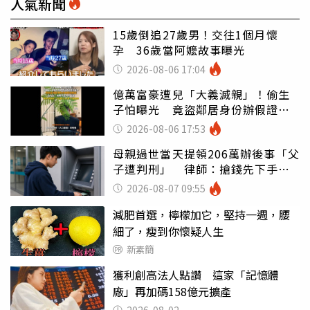
人氣新聞
15歲倒追27歲男！交往1個月懷
孕 36歲當阿嬤故事曝光
2026-08-06 17:04
億萬富豪遭兒「大義滅親」！偷生
子怕曝光 竟盜鄰居身份辦假證落
戶
2026-08-06 17:53
母親過世當天提領206萬辦後事「父
子遭判刑」 律師：搶錢先下手是
罪
2026-08-07 09:55
減肥首選，檸檬加它，堅持一週，腰
細了，瘦到你懷疑人生
新素簡
獲利創高法人點讚 這家「記憶體
廠」再加碼158億元擴產
2026-08-02