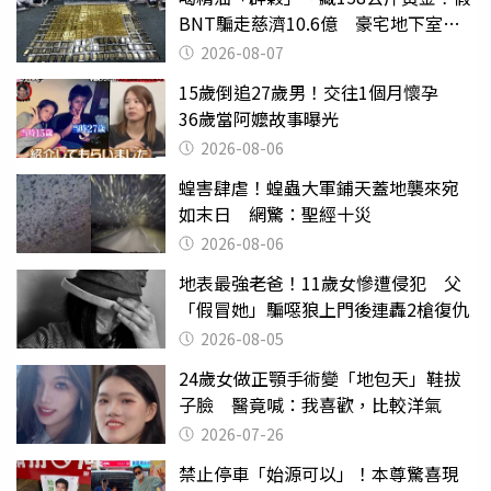
BNT騙走慈濟10.6億 豪宅地下室竟
挖出乾鮑金庫
2026-08-07
15歲倒追27歲男！交往1個月懷孕
36歲當阿嬤故事曝光
2026-08-06
蝗害肆虐！蝗蟲大軍鋪天蓋地襲來宛
如末日 網驚：聖經十災
2026-08-06
地表最強老爸！11歲女慘遭侵犯 父
「假冒她」騙噁狼上門後連轟2槍復仇
2026-08-05
24歲女做正顎手術變「地包天」鞋拔
子臉 醫竟喊：我喜歡，比較洋氣
2026-07-26
禁止停車「始源可以」！本尊驚喜現