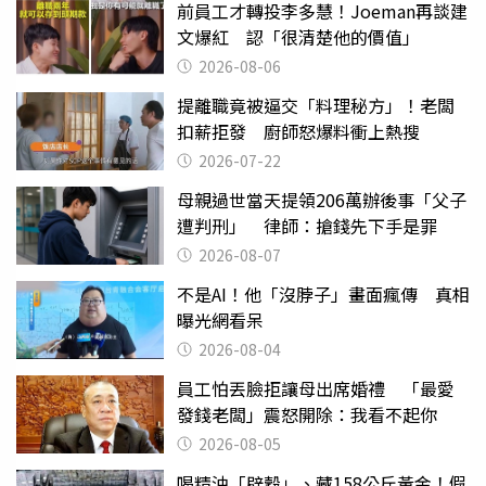
前員工才轉投李多慧！Joeman再談建
文爆紅 認「很清楚他的價值」
2026-08-06
提離職竟被逼交「料理秘方」！老闆
扣薪拒發 廚師怒爆料衝上熱搜
2026-07-22
母親過世當天提領206萬辦後事「父子
遭判刑」 律師：搶錢先下手是罪
2026-08-07
不是AI！他「沒脖子」畫面瘋傳 真相
曝光網看呆
2026-08-04
員工怕丟臉拒讓母出席婚禮 「最愛
發錢老闆」震怒開除：我看不起你
2026-08-05
喝精油「辟穀」、藏158公斤黃金！假