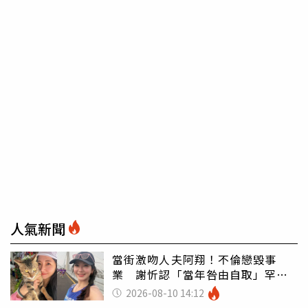
人氣新聞
當街激吻人夫阿翔！不倫戀毀事
業 謝忻認「當年咎由自取」罕吐
心聲
2026-08-10 14:12