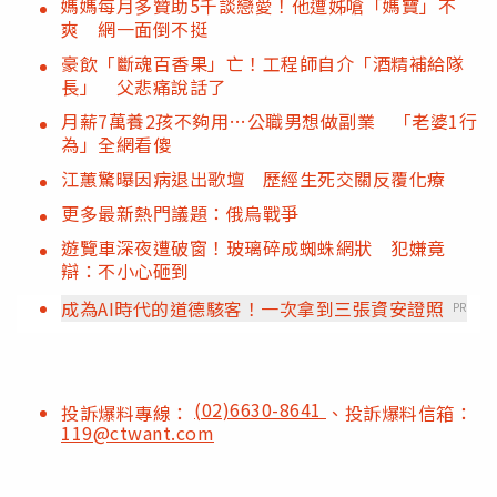
媽媽每月多贊助5千談戀愛！他遭姊嗆「媽寶」不
爽 網一面倒不挺
豪飲「斷魂百香果」亡！工程師自介「酒精補給隊
長」 父悲痛說話了
月薪7萬養2孩不夠用…公職男想做副業 「老婆1行
為」全網看傻
江蕙驚曝因病退出歌壇 歷經生死交關反覆化療
更多最新熱門議題：俄烏戰爭
遊覽車深夜遭破窗！玻璃碎成蜘蛛網狀 犯嫌竟
辯：不小心砸到
成為AI時代的道德駭客！一次拿到三張資安證照
PR
(02)6630-8641
投訴爆料專線：
、投訴爆料信箱：
119@ctwant.com