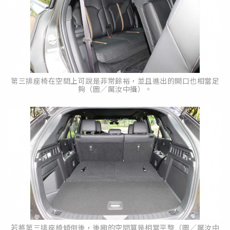
第三排座椅在空間上可說是非常餘裕，並且進出的開口也相當足
夠（圖／厲汝中攝）。
若將第三排座椅傾倒後，後廂的空間算是相當平整（圖／厲汝中