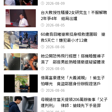
2026-08-09
台大教授性騷擾2女研究生！不服解聘
2年爭4年 結局出爐
2026-08-05
60歲翁目睹搶案挺身相救遭圍毆 搶
救5天亡！嫌犯最小才12歲
2026-08-06
她公開恐怖飛行經歷！搭機睡醒褲子
濕了 鄰座男趁熟睡猥褻還疑留體液
2026-08-05
億萬富豪遭兒「大義滅親」！偷生子
怕曝光 竟盜鄰居身份辦假證落戶
2026-08-06
母親過世當天提領206萬辦後事「父子
遭判刑」 律師：搶錢先下手是罪