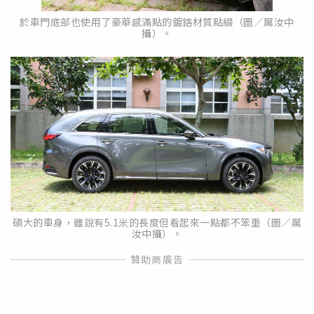
於車門底部也使用了豪華感滿點的鍍鉻材質點綴（圖／厲汝中
攝）。
碩大的車身，雖說有5.1米的長度但看起來一點都不笨重（圖／厲
汝中攝）。