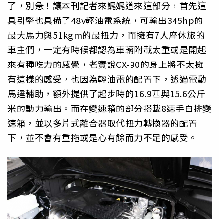
了，別急！讓本刊記者來娓娓道來這部分，首先這
具引擎也具備了48v輕油電系統，可輸出345hp的
最大馬力與51kgm的最扭力，而擁有7人座休旅的
車主們，一定有時候都認為車輛附載太重或是開起
來有種吃力的感覺，老實說CX-90的身上將不太擁
有這樣的感受，也因為輕油電的配置下，透過電動
馬達輔助，額外提供了起步時的16.9匹與15.6公斤
米的動力輸出。而在變速箱的部分搭載8速手自排變
速箱，並以多片式離合器取代扭力轉換器的配置
下，並不會有重拖或是心有餘而力不足的感受。