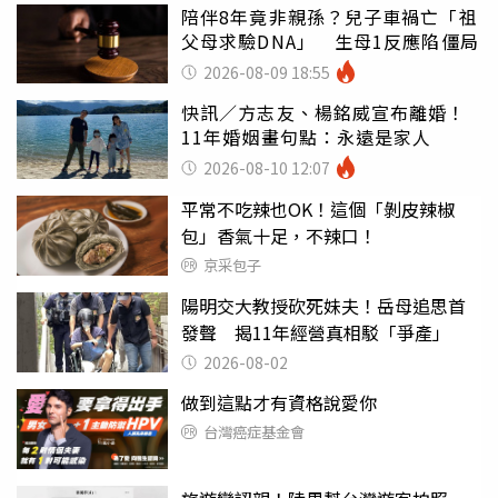
陪伴8年竟非親孫？兒子車禍亡「祖
父母求驗DNA」 生母1反應陷僵局
2026-08-09 18:55
快訊／方志友、楊銘威宣布離婚！
11年婚姻畫句點：永遠是家人
2026-08-10 12:07
平常不吃辣也OK！這個「剝皮辣椒
包」香氣十足，不辣口！
京采包子
陽明交大教授砍死妹夫！岳母追思首
發聲 揭11年經營真相駁「爭產」
2026-08-02
做到這點才有資格說愛你
台灣癌症基金會