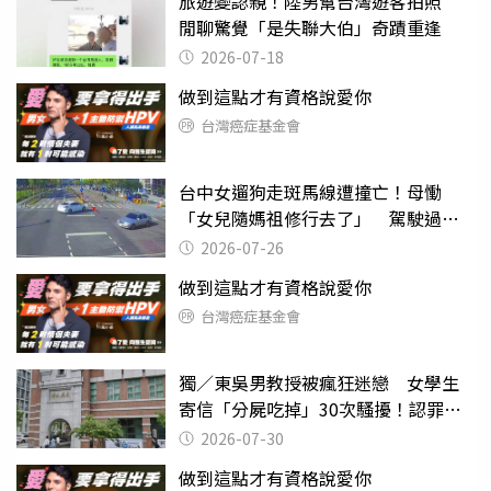
旅遊變認親！陸男幫台灣遊客拍照
閒聊驚覺「是失聯大伯」奇蹟重逢
2026-07-18
做到這點才有資格說愛你
台灣癌症基金會
台中女遛狗走斑馬線遭撞亡！母慟
「女兒隨媽祖修行去了」 駕駛過失
致死判9月
2026-07-26
做到這點才有資格說愛你
台灣癌症基金會
獨／東吳男教授被瘋狂迷戀 女學生
寄信「分屍吃掉」30次騷擾！認罪免
關
2026-07-30
做到這點才有資格說愛你