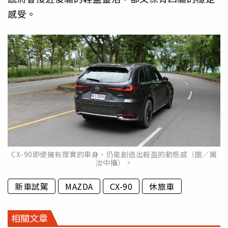
感受。
CX-90即便擁有厚實的車身，仍能創造出輕盈的動態感（圖／厲
汝中攝）。
新車試駕
MAZDA
CX-90
休旅車
相關文章