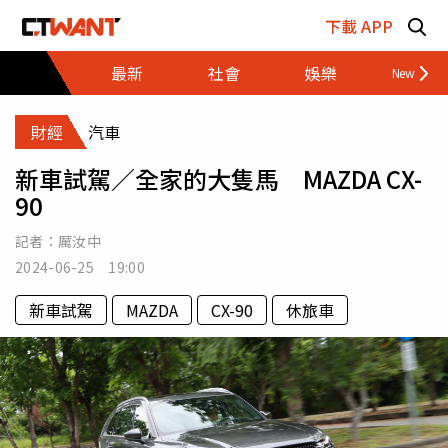
跳至主要內容區塊
下載 APP
最新
社會
娛樂
財經
財經
汽車
新車試駕／全家的大隻馬 MAZDA CX-
90
記者：
厲汝中
2024-06-25 19:00
新車試駕
MAZDA
CX-90
休旅車