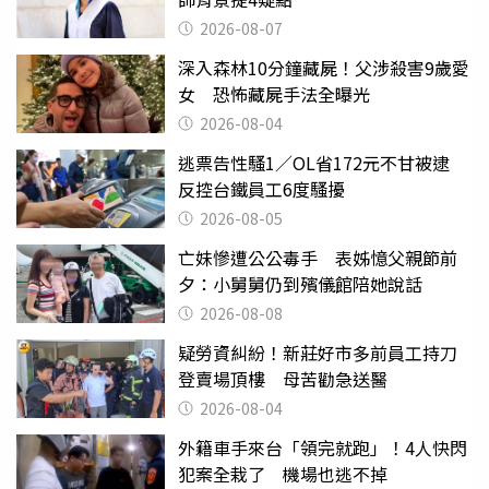
2026-08-07
深入森林10分鐘藏屍！父涉殺害9歲愛
女 恐怖藏屍手法全曝光
2026-08-04
逃票告性騷1／OL省172元不甘被逮
反控台鐵員工6度騷擾
2026-08-05
亡妹慘遭公公毒手 表姊憶父親節前
夕：小舅舅仍到殯儀館陪她說話
2026-08-08
疑勞資糾紛！新莊好市多前員工持刀
登賣場頂樓 母苦勸急送醫
2026-08-04
外籍車手來台「領完就跑」！4人快閃
犯案全栽了 機場也逃不掉