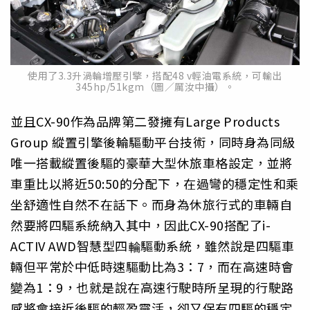
使用了3.3升渦輪增壓引擎，搭配48 v輕油電系統，可輸出
345hp/51kgm（圖／厲汝中攝）。
並且CX-90作為品牌第二發擁有Large Products
Group 縱置引擎後輪驅動平台技術，同時身為同級
唯一搭載縱置後驅的豪華大型休旅車格設定，並將
車重比以將近50:50的分配下，在過彎的穩定性和乘
坐舒適性自然不在話下。而身為休旅行式的車輛自
然要將四驅系統納入其中，因此CX-90搭配了i-
ACTIV AWD智慧型四輪驅動系統，雖然說是四驅車
輛但平常於中低時速驅動比為3：7，而在高速時會
變為1：9，也就是說在高速行駛時所呈現的行駛路
感將會接近後驅的輕盈靈活，卻又保有四驅的穩定