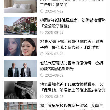
工告知：倒閉了
2026-07-17
桃園8旬老婦陳屍住家 幼孫嚇壞報警
「公公殺了婆婆」
2026-08-07
24歲女做正顎手術變「地包天」鞋拔
子臉 醫竟喊：我喜歡，比較洋氣
2026-07-26
包租代管龍頭兆基爆百億債務 檢調
約談2高層名單曝光
2026-08-07
地表最強老爸！11歲女慘遭侵犯 父
「假冒她」騙噁狼上門後連轟2槍復仇
2026-08-05
獨／東吳男教授被瘋狂迷戀 女學生