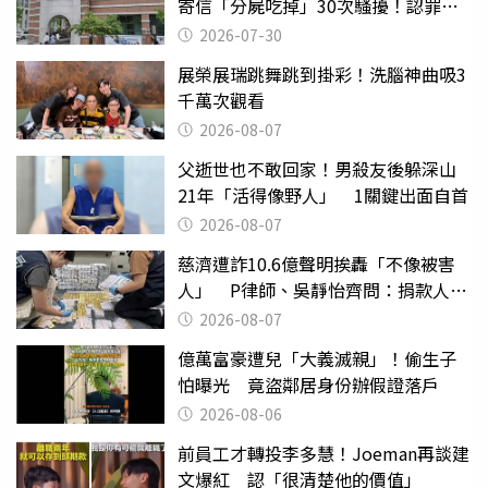
寄信「分屍吃掉」30次騷擾！認罪免
關
2026-07-30
展榮展瑞跳舞跳到掛彩！洗腦神曲吸3
千萬次觀看
2026-08-07
父逝世也不敢回家！男殺友後躲深山
21年「活得像野人」 1關鍵出面自首
2026-08-07
慈濟遭詐10.6億聲明挨轟「不像被害
人」 P律師、吳靜怡齊問：捐款人有
權知道真相
2026-08-07
億萬富豪遭兒「大義滅親」！偷生子
怕曝光 竟盜鄰居身份辦假證落戶
2026-08-06
前員工才轉投李多慧！Joeman再談建
文爆紅 認「很清楚他的價值」