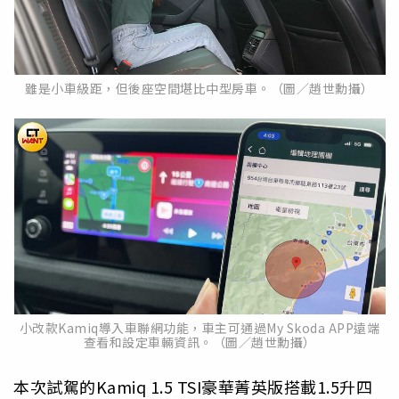
雖是小車級距，但後座空間堪比中型房車。（圖／趙世勳攝）
小改款Kamiq導入車聯網功能，車主可通過My Skoda APP遠端
查看和設定車輛資訊。（圖／趙世勳攝）
本次試駕的Kamiq 1.5 TSI豪華菁英版搭載1.5升四