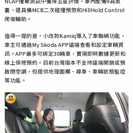
NCAP撞擊測試中獲得五星評價，車內配備9具氣
囊，還具備MCB二次碰撞預煞和HillHold Control
爬坡輔助。
值得一提的是，小改款Kamiq導入了車聯網功能，
車主可通過My Skoda APP遠端查看和設定車輛資
訊。APP最多可綁定30輛車，實現即時數據更新和
線上保修預約。目前台灣版本不支持遠端開鎖或預
啟閉空調，但提供地理圍欄、尋車、車輛狀態監控
等功能。