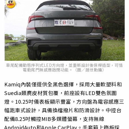
車尾配備動態序列式LED方向燈，並重新設計後保桿造型，可惜
電動尾門無感應啟閉功能。（圖／趙世勳攝）
Kamiq內裝僅提供全黑色選擇，採用大量軟塑料和
Suedia類麂皮材質包覆，前座設有LED雙色氛圍
燈。10.25吋儀表板顯示豐富，方向盤為電容感應三
幅跑車式設計，具備換檔撥片和防滑設計。中控台
配備8.25吋觸控MIB多媒體螢幕，支持無線
AndroidAuto和Apple CarPlay。手套箱上飾板採