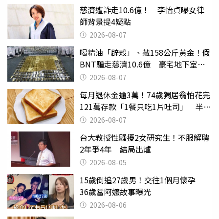
慈濟遭詐走10.6億！ 李怡貞曝女律
師背景提4疑點
2026-08-07
喝精油「辟穀」、藏158公斤黃金！假
BNT騙走慈濟10.6億 豪宅地下室竟
挖出乾鮑金庫
2026-08-07
每月退休金逾3萬！74歲獨居翁怕花完
121萬存款「1餐只吃1片吐司」 半年
後暴瘦嚇壞女兒
2026-08-07
台大教授性騷擾2女研究生！不服解聘
2年爭4年 結局出爐
2026-08-05
15歲倒追27歲男！交往1個月懷孕
36歲當阿嬤故事曝光
2026-08-06