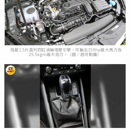
搭載1.5升直列四缸渦輪增壓引擎，可輸出150hp最大馬力及
25.5kgm最大扭力。（圖／趙世勳攝）