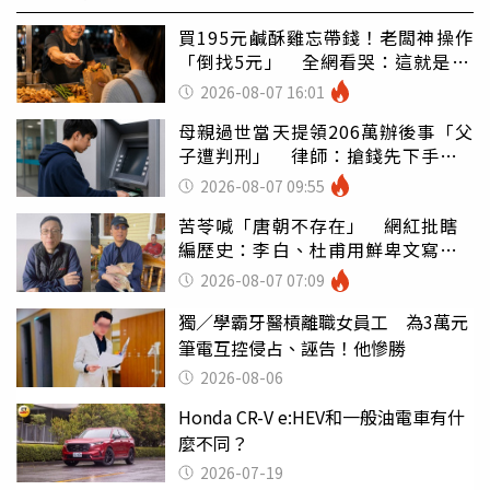
買195元鹹酥雞忘帶錢！老闆神操作
「倒找5元」 全網看哭：這就是台
灣
2026-08-07 16:01
母親過世當天提領206萬辦後事「父
子遭判刑」 律師：搶錢先下手是
罪
2026-08-07 09:55
苦苓喊「唐朝不存在」 網紅批瞎
編歷史：李白、杜甫用鮮卑文寫
詩？
2026-08-07 07:09
獨／學霸牙醫槓離職女員工 為3萬元
筆電互控侵占、誣告！他慘勝
2026-08-06
Honda CR-V e:HEV和一般油電車有什
麼不同？
2026-07-19