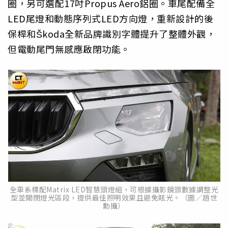
圈，另可選配17吋Propus Aero鋁圈。車尾配備全
LED尾燈和動態序列式LED方向燈，重新設計的後
保桿和Škoda全新品牌識別字體提升了整體外觀，
但電動尾門無感應啟閉功能。
全車系標配Matrix LED智慧頭燈組，可根據攝影鏡頭數據調整光
型並關閉燈光區段，提供最佳照明效果且避免眩光。（圖／趙世
勳攝）