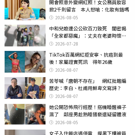
開會照意外變網紅照！女公務員妝容
掀2千則留言 本人怒嗆：化妝有錯嗎
2026-08-05
中和兒媳遭公公砍百刀致死 閨密揭
「全家都惡魔」：丈夫在老婆時懷孕
摔東西
2026-07-28
TikTok百萬網紅拒安寧、抗癌到最
後！家屬證實死訊 得年26歲
2026-08-07
苦苓喊「唐朝不存在」 網紅批瞎編
歷史：李白、杜甫用鮮卑文寫詩？
2026-08-07
她公開恐怖飛行經歷！搭機睡醒褲子
濕了 鄰座男趁熟睡猥褻還疑留體液
2026-08-05
女子入住飯店遇停電 摸黑下樓被員