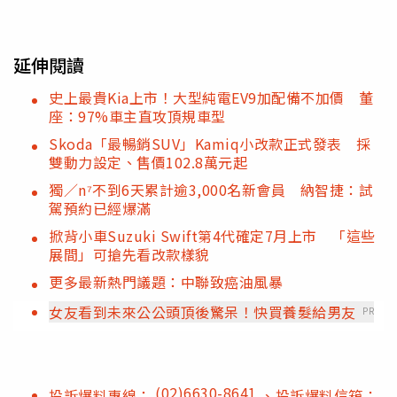
延伸閱讀
史上最貴Kia上市！大型純電EV9加配備不加價 董
座：97%車主直攻頂規車型
Skoda「最暢銷SUV」Kamiq小改款正式發表 採
雙動力設定、售價102.8萬元起
獨／n⁷不到6天累計逾3,000名新會員 納智捷：試
駕預約已經爆滿
掀背小車Suzuki Swift第4代確定7月上市 「這些
展間」可搶先看改款樣貌
更多最新熱門議題：中聯致癌油風暴
女友看到未來公公頭頂後驚呆！快買養髮給男友
PR
(02)6630-8641
投訴爆料專線：
、投訴爆料信箱：