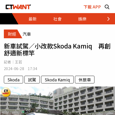
跳至主要內容區塊
下載 APP
最新
社會
娛樂
財經
財經
汽車
新車試駕／小改款Skoda Kamiq 再創
舒適新標竿
記者：
王若
2024-06-28 17:34
Skoda
試駕
Skoda Kamiq
休旅車