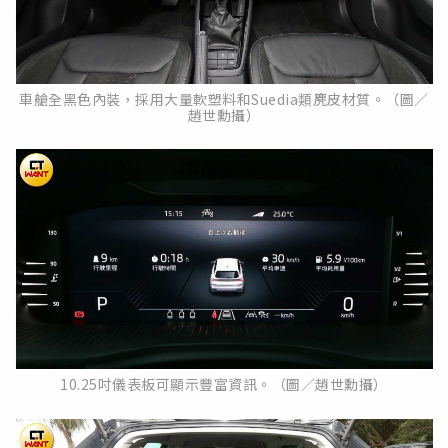
車艙全黑色內裝，採用大量軟塑料和Suedia類麂皮材質。（圖／
趙世勳攝）
10.25吋儀表板可顯示豐富資訊。（圖／趙世勳攝）