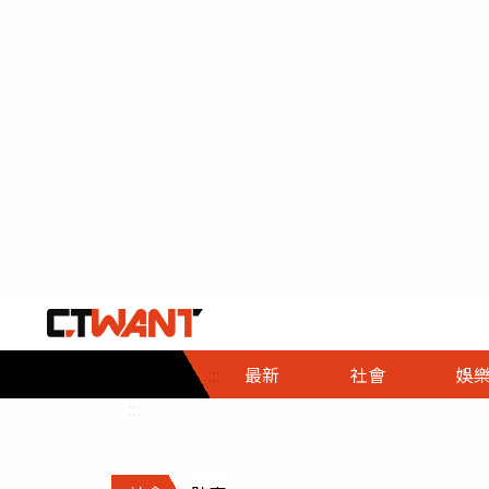
社會首頁
娛樂首頁
財經首頁
政
:::
最新
社會
娛
時事
即時
熱線
:::
直擊
大條
人物
調查
專題
３Ｃ