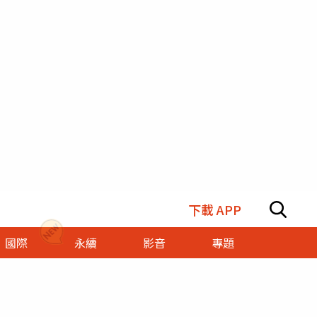
下載 APP
國際
永續
影音
專題