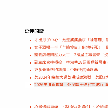
延伸閱讀
才出月子中心！她遭婆婆要求「睡客廳」
女子酒喝一半「全臉慘白」倒地猝死！ 
寵物店老闆壓力大亡 2樓屋主再發聲「
副主席棄權拒投 林淑香18票當選新屏東
更多最新熱門議題：中聯致癌油風暴
美2024年總統大選首場辯論激戰 美股3
2026美肌新趨勢「外泌體＋矽谷電波X
(02)6630-8641
投訴爆料專線：
、投訴