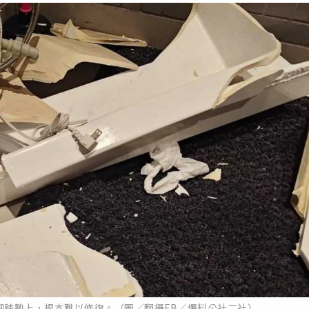
腳踏墊上，根本難以修復。（圖／翻攝FB／爆料公社二社）