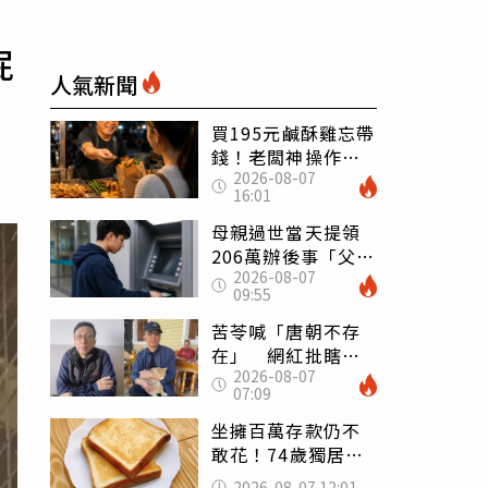
屁
人氣新聞
買195元鹹酥雞忘帶
錢！老闆神操作
2026-08-07
「倒找5元」 全網
16:01
看哭：這就是台灣
母親過世當天提領
206萬辦後事「父子
2026-08-07
遭判刑」 律師：
09:55
搶錢先下手是罪
苦苓喊「唐朝不存
在」 網紅批瞎編
2026-08-07
歷史：李白、杜甫
07:09
用鮮卑文寫詩？
坐擁百萬存款仍不
敢花！74歲獨居翁
「1餐只吃1片吐
2026-08-07 12:01