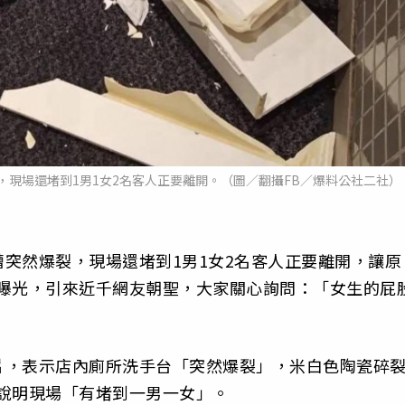
現場還堵到1男1女2名客人正要離開。（圖／翻攝FB／爆料公社二社）
突然爆裂，現場還堵到1男1女2名客人正要離開，讓原
片曝光，引來近千網友朝聖，大家關心詢問：「女生的屁
片，表示店內廁所洗手台「突然爆裂」，米白色陶瓷碎
說明現場「有堵到一男一女」。