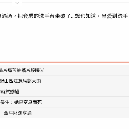
遇過，把套房的洗手台坐破了...想也知道，恩愛到洗手
錄片痛苦抽搐片段曝光
二起山區注意局部大雨
前就試辦過
 醫生：她是窒息而死
花 金牛財運亨通