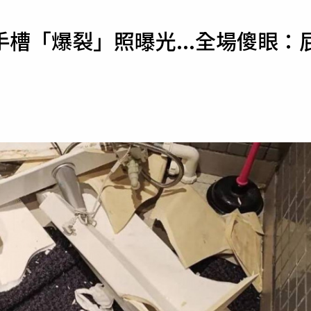
寵物
槽「爆裂」照曝光...全場傻眼：
運勢
運動
梅酒