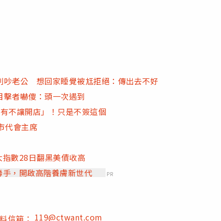
別吵老公 想回家睡覺被尪拒絕：傳出去不好
目擊者嚇傻：頭一次遇到
沒有不讓開店」！只是不簽這個
市代會主席
大指數28日翻黑美債收高
」聯手，開啟高階養膚新世代
PR
119@ctwant.com
爆料信箱：