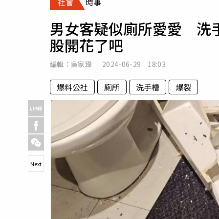
社會
時事
人物
汽車
男女客疑似廁所愛愛 洗手
專欄
股開花了吧
房產新勢力
編輯：
吳家瑋
2024-06-29 18:03
爆料公社
廁所
洗手槽
爆裂
Next