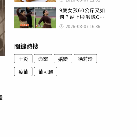
司」 半年後暴瘦
9歲女孩60公斤又如
嚇壞女兒
何？站上啦啦隊C位
驚艷全場 千萬網
2026-08-07 16:36
友被圈粉
關鍵熱搜
十災
命案
婚變
徐莉玲
疫苗
苗可麗
股
裂