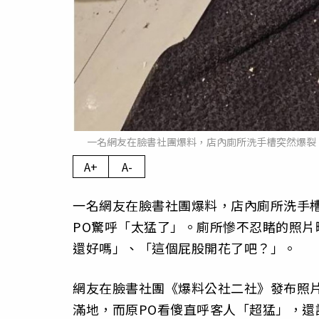
一名網友在臉書社團爆料，店內廁所洗手槽突然爆裂，
A+
A-
一名網友在臉書社團爆料，店內廁所洗手槽
PO驚呼「太猛了」。廁所慘不忍睹的照
還好嗎」、「這個屁股開花了吧？」。
網友在臉書社團《爆料公社二社》發布照
滿地，而原PO看傻直呼客人「超猛」，還