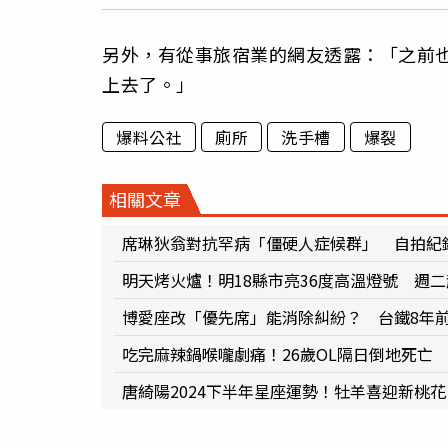
另外，有從事旅宿業的網友透露：「之前也
上去了。」
爆料公社
廁所
洗手槽
爆裂
相關文章
席琳狄翁對抗罕病「僵硬人症候群」 自拍紀
明天烤火爐！明18縣市亮36度高溫燈號 週
博愛座改「優先席」能消除糾紛？ 台鐵8年
吃完麻辣鍋喉嚨劇痛！26歲OL隔日倒地死亡
唐綺陽2024下半年星座運勢！牡羊喜迎新桃