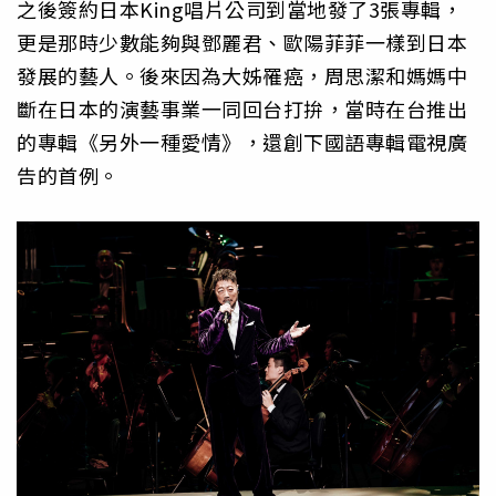
之後簽約日本King唱片公司到當地發了3張專輯，
更是那時少數能夠與鄧麗君、歐陽菲菲一樣到日本
發展的藝人。後來因為大姊罹癌，周思潔和媽媽中
斷在日本的演藝事業一同回台打拚，當時在台推出
的專輯《另外一種愛情》，還創下國語專輯電視廣
告的首例。