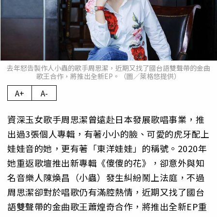
去年怒告製作人小蟲的歌手周思潔，近期又找了國台語雙聲帶的金曲
歌王合作，將推出全新EP。（圖／萊格悠提供）
A+
A-
資深玉女歌手周思潔曾遠赴日本發展歌唱事業，推
出過3張個人專輯，有著小小的臉、可愛的虎牙配上
娃娃音的她，更有著「東洋娃娃」的稱號。2020年
她重返歌壇推出新專輯《傻傻的花》，卻意外與知
名音樂人陳煥昌（小蟲）發生糾紛鬧上法庭，不過
周思潔卻對於唱歌仍有滿腔熱情，近期又找了國台
語雙聲帶的金曲歌王蕭煌奇合作，將推出全新EP重