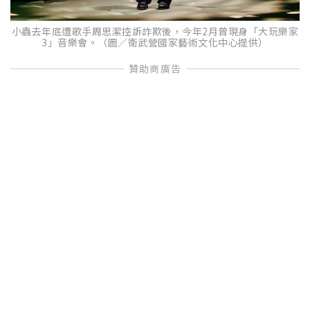
小蟲去年底遭歌手周思潔控訴詐欺後，今年2月曾現身「大玩樂家
3」音樂會。（圖／衛武營國家藝術文化中心提供）