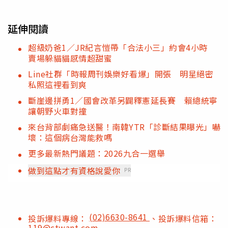
延伸閱讀
超級奶爸1／JR紀言愷帶「合法小三」約會4小時
賣場躲貓貓感情超甜蜜
Line社群「時報周刊娛樂好看爆」開張 明星絕密
私照這裡看到爽
斷崖邊拼勇1／國會改革另闢釋憲延長賽 賴總統寧
讓朝野火車對撞
來台背部劇痛急送醫！南韓YTR「診斷結果曝光」嚇
壞：這個病台灣能救嗎
更多最新熱門議題：2026九合一選舉
做到這點才有資格說愛你
PR
(02)6630-8641
投訴爆料專線：
、投訴爆料信箱：
119@ctwant.com