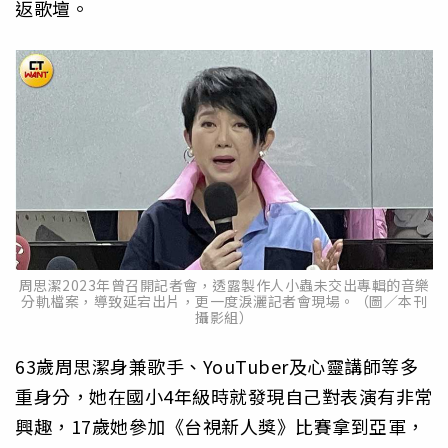
返歌壇。
周思潔2023年曾召開記者會，透露製作人小蟲未交出專輯的音樂
分軌檔案，導致延宕出片，更一度淚灑記者會現場。（圖／本刊
攝影組）
63歲周思潔身兼歌手、YouTuber及心靈講師等多
重身分，她在國小4年級時就發現自己對表演有非常
興趣，17歲她參加《台視新人獎》比賽拿到亞軍，