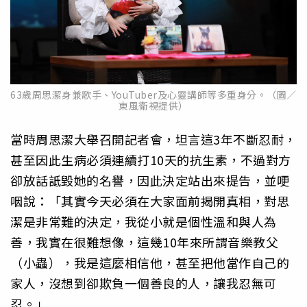
63歲周思潔身兼歌手、YouTuber及心靈講師等多重身分。（圖／
東風衛視提供）
當時周思潔大舉召開記者會，坦言這3年不斷忍耐，
甚至因此生病必須連續打10天的抗生素，不過對方
卻放話詆毀她的名譽，因此決定站出來提告，並哽
咽說：「其實今天必須在大家面前揭開真相，對思
潔是非常難的決定，我從小就是個性溫和與人為
善，我實在很難想像，這幾10年來所謂音樂教父
（小蟲），我是這麼相信他，甚至把他當作自己的
家人，沒想到卻欺負一個善良的人，讓我忍無可
忍。」