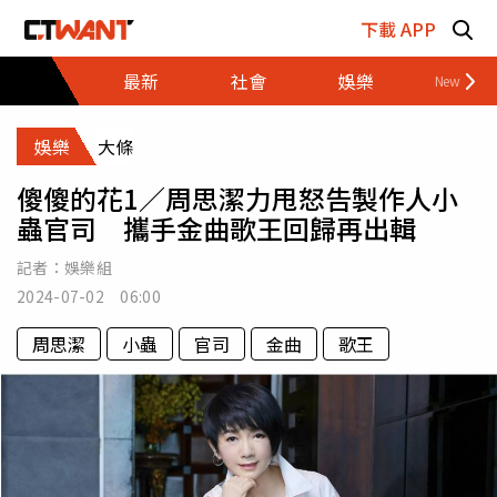
跳至主要內容區塊
下載 APP
最新
社會
娛樂
財經
娛樂
大條
傻傻的花1／周思潔力甩怒告製作人小
蟲官司 攜手金曲歌王回歸再出輯
記者：
娛樂組
2024-07-02 06:00
周思潔
小蟲
官司
金曲
歌王