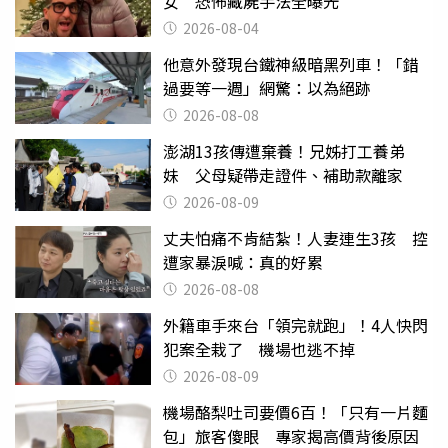
女 恐怖藏屍手法全曝光
2026-08-04
他意外發現台鐵神級暗黑列車！「錯
過要等一週」網驚：以為絕跡
2026-08-08
澎湖13孩傳遭棄養！兄姊打工養弟
妹 父母疑帶走證件、補助款離家
2026-08-09
丈夫怕痛不肯結紮！人妻連生3孩 控
遭家暴淚喊：真的好累
2026-08-08
外籍車手來台「領完就跑」！4人快閃
犯案全栽了 機場也逃不掉
2026-08-09
機場酪梨吐司要價6百！「只有一片麵
包」旅客傻眼 專家揭高價背後原因