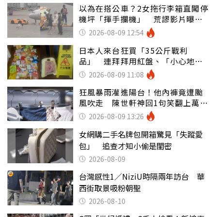
以為在搭公車？2女拖行李箱直闖停
機坪「揮手攔機」 荒謬影片曝網
傻眼
2026-08-09 12:54
日本人來台狂買「35公斤戰利
品」 連拜拜用紅盤、「小心地
滑」告示牌也帶回家
2026-08-09 11:08
狂風暴雨灌進陽台！他內褲竟遭颱
風吹走 陳世軒神回1句笑翻上萬網
友
2026-08-09 13:26
女網購二手名牌包開箱驚見「失蹤愛
包」 追查才知小偷是閨密
2026-08-09
台灣感性1／NiziU時隔兩年訪台 華
西街取景吸粉朝聖
2026-08-10