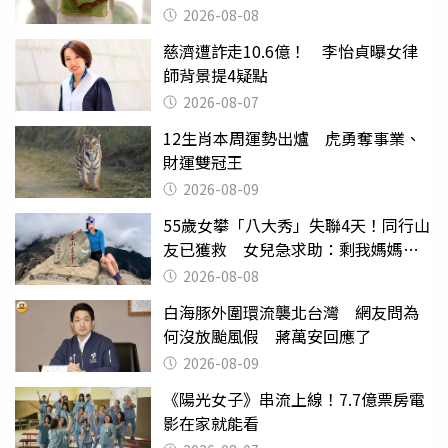
2026-08-08
慈濟遭詐走10.6億！ 李怡貞曝女律
師背景提4疑點
2026-08-07
12生肖本周運勢出爐 虎勇奪事業、
財運雙冠王
2026-08-09
55歲女攀「八大秀」失聯4天！同行山
友已獲救 女兒急求助：剩我媽媽還
沒找到
2026-08-08
白海豚外圍環流襲北台灣 網友問為
何沒放颱風假 蔣萬安回應了
2026-08-09
《陽光女子》串流上線！7.7億票房電
影在家就能看