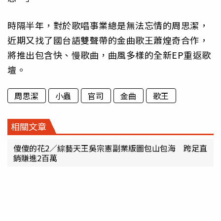
時隔半年，對於歌唱事業總是無法忘情的周思潔，
近期又找了國台語雙聲帶的金曲歌王蕭煌奇合作，
將推出包含快、慢歌曲，曲風多樣的全新EP重返歌
壇。
周思潔
小蟲
官司
金曲
歌王
相關文章
傻傻的花2／綜藝天王吳宗憲副業版圖包山包海 跨足直
銷賺進2百萬