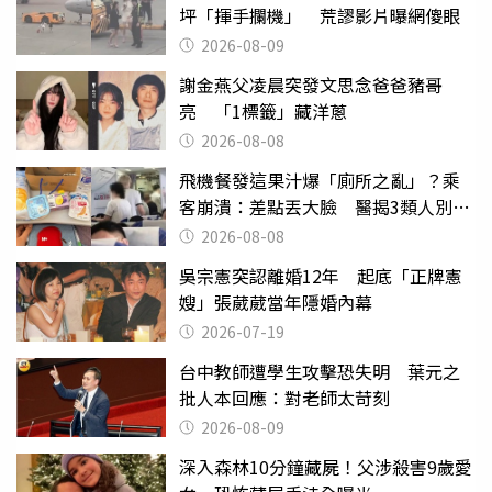
坪「揮手攔機」 荒謬影片曝網傻眼
2026-08-09
謝金燕父凌晨突發文思念爸爸豬哥
亮 「1標籤」藏洋蔥
2026-08-08
飛機餐發這果汁爆「廁所之亂」？乘
客崩潰：差點丟大臉 醫揭3類人別亂
喝
2026-08-08
吳宗憲突認離婚12年 起底「正牌憲
嫂」張葳葳當年隱婚內幕
2026-07-19
台中教師遭學生攻擊恐失明 葉元之
批人本回應：對老師太苛刻
2026-08-09
深入森林10分鐘藏屍！父涉殺害9歲愛