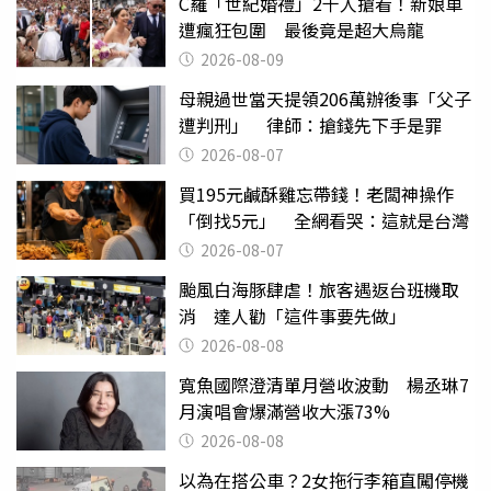
C羅「世紀婚禮」2千人搶看！新娘車
遭瘋狂包圍 最後竟是超大烏龍
2026-08-09
母親過世當天提領206萬辦後事「父子
遭判刑」 律師：搶錢先下手是罪
2026-08-07
買195元鹹酥雞忘帶錢！老闆神操作
「倒找5元」 全網看哭：這就是台灣
2026-08-07
颱風白海豚肆虐！旅客遇返台班機取
消 達人勸「這件事要先做」
2026-08-08
寬魚國際澄清單月營收波動 楊丞琳7
月演唱會爆滿營收大漲73%
2026-08-08
以為在搭公車？2女拖行李箱直闖停機