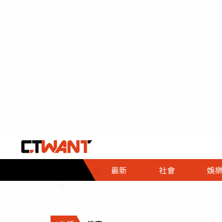
社會首頁
娛樂首頁
財經首頁
政
:::
最新
社會
娛
時事
即時
熱線
:::
直擊
大條
人物
調查
專題
３Ｃ