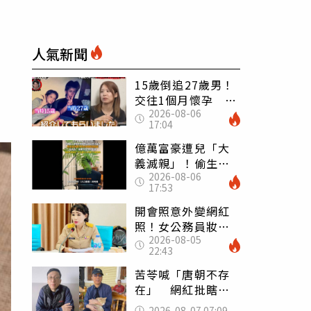
人氣新聞
15歲倒追27歲男！
交往1個月懷孕 36
2026-08-06
歲當阿嬤故事曝光
17:04
億萬富豪遭兒「大
義滅親」！偷生子
2026-08-06
怕曝光 竟盜鄰居
17:53
身份辦假證落戶
開會照意外變網紅
照！女公務員妝容
2026-08-05
掀2千則留言 本人
22:43
怒嗆：化妝有錯嗎
苦苓喊「唐朝不存
在」 網紅批瞎編
歷史：李白、杜甫
2026-08-07 07:09