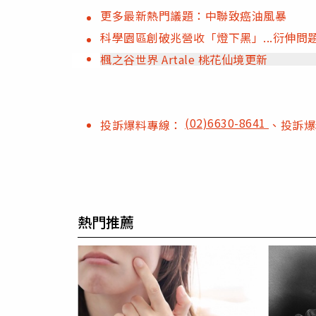
更多最新熱門議題：中聯致癌油風暴
科學園區創破兆營收「燈下黑」...衍伸
楓之谷世界 Artale 桃花仙境更新
(02)6630-8641
投訴爆料專線：
、投訴
熱門推薦