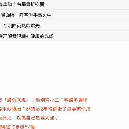
機車騎士右腿骨折送醫
」畫面曝 陸空聯手滅火中
 今明降雨熱區曝光
性理解發現精神健康的光譜
破「最低底線」！勸別當小三：輸最多最慘
提米砂墮胎：都結婚2年轉幕後了還要被你蹭
云痛批：以為自己是萬人迷了
得逞將暴賺57億