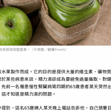
食管理相當重要。（示意圖／翻攝Pexels）
和水果製作而成。它的目的是提供大量的維生素、礦物
對於某些病患來說，精力湯卻成為要避免過量攝取、對
先前一名罹患慢性腎臟病第四期的65歲患者某天突然
，這才知道是精力湯的問題。
提到，這名65歲婦人某天晚上電話告訴他，自己頭暈