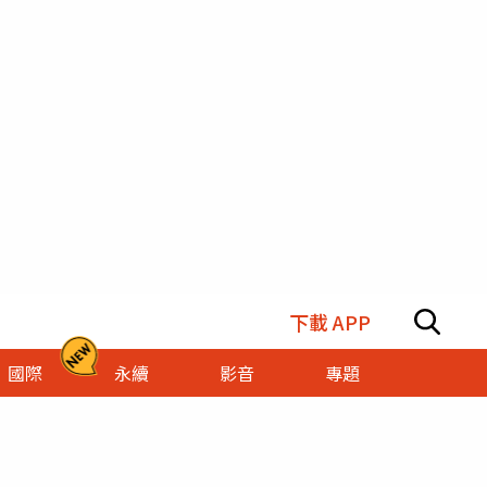
下載 APP
國際
永續
影音
專題