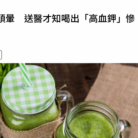
寵物
重頭暈 送醫才知喝出「高血鉀」慘
運勢
運動
梅酒