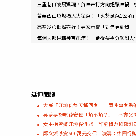
三重巷口凌晨驚魂！貨車未打方向燈釀車禍 
苗栗西山垃圾場大火猛燒！「火勢延燒1公頃
高空冷心低壓靠近！專家示警「對流更劇烈」
每個人都是精神官能症！ 他從醫學分類到人
延伸閱讀
妻喊「江坤俊每天都回家」 兩性專家點
吳夢夢怒嗆孫安佐「煩不煩？」 不爽又
女主播曾遭江坤俊性騷 許聖梅力挺鄭凱
鄭文燦涉貪500萬元交保 凌濤：集團行賄