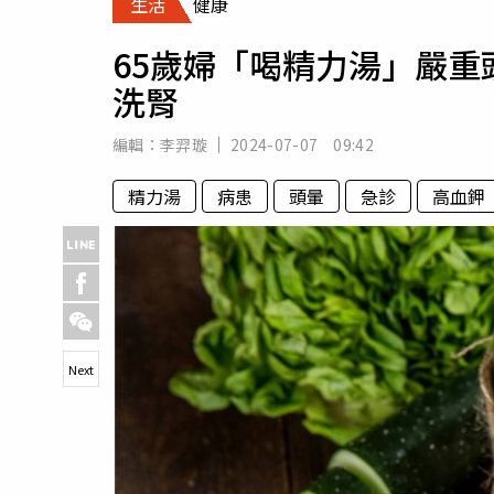
生活
健康
人物
汽車
65歲婦「喝精力湯」嚴
專欄
洗腎
房產新勢力
編輯：
李羿璇
2024-07-07 09:42
精力湯
病患
頭暈
急診
高血鉀
Next