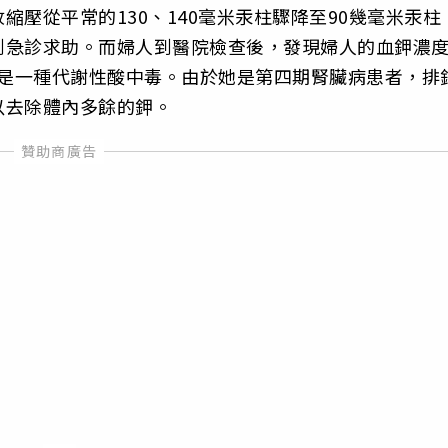
壓從平常的130、140毫米汞柱驟降至90幾毫米汞柱
到急診求助。而婦人到醫院檢查後，發現婦人的血鉀濃
，這是一種代謝性酸中毒。由於她是第四期腎臟病患者，排
以去除體內多餘的鉀。