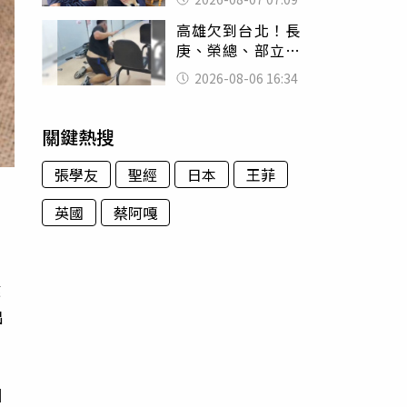
用鮮卑文寫詩？
高雄欠到台北！長
庚、榮總、部立醫
院都受害 「醫療
2026-08-06 16:34
暴力男」離譜紀錄
曝光
關鍵熱搜
張學友
聖經
日本
王菲
英國
蔡阿嘎
質
健
出
目