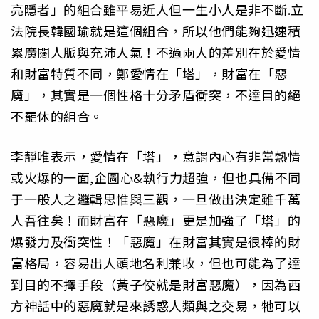
亮隱者」的組合雖平易近人但一生小人是非不斷.立
法院長韓國瑜就是這個組合，所以他們能夠迅速積
累廣闊人脈與充沛人氣！不過兩人的差別在於愛情
和財富特質不同，鄭愛情在「塔」，財富在「惡
魔」，其實是一個性格十分矛盾衝突，不達目的絕
不罷休的組合。
李靜唯表示，愛情在「塔」，意謂內心有非常熱情
或火爆的一面,企圖心&執行力超強，但也具備不同
于一般人之邏輯思惟與三觀，一旦做出決定雖千萬
人吾往矣！而財富在「惡魔」更是加強了「塔」的
爆發力及衝突性！「惡魔」在財富其實是很棒的財
富格局，容易出人頭地名利兼收，但也可能為了達
到目的不擇手段（黃子佼就是財富惡魔），因為西
方神話中的惡魔就是來誘惑人類與之交易，牠可以