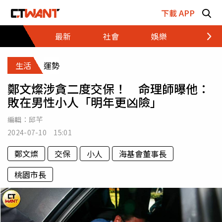
跳至主要內容區塊
下載 APP
最新
社會
娛樂
財經
生活
運勢
鄭文燦涉貪二度交保！ 命理師曝他：
敗在男性小人「明年更凶險」
編輯：
邱芊
2024-07-10 15:01
鄭文燦
交保
小人
海基會董事長
桃園市長