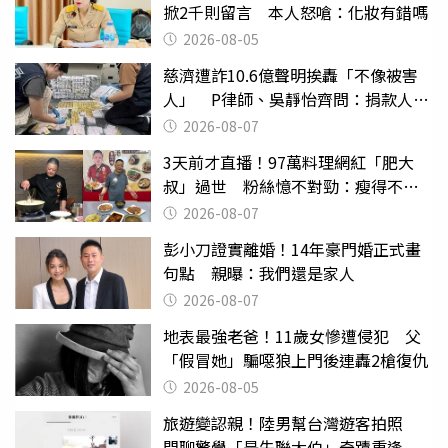
掀2千則留言 本人怒嗆：化妝有錯嗎
2026-08-05
慈濟遭詐10.6億聲明挨轟「不像被害
人」 P律師、吳靜怡齊問：捐款人有
權知道真相
2026-08-07
3天前才直播！97萬料理網紅「肥大
叔」過世 粉絲憶不對勁：瘦得不合
理
2026-08-07
彭小刀證實離婚！14年豪門婚正式畫
句點 親曝：我們還是家人
2026-08-07
地表最強老爸！11歲女慘遭侵犯 父
「假冒她」騙噁狼上門後連轟2槍復仇
2026-08-05
旅遊變認親！陸男幫台灣遊客拍照
閒聊驚覺「是失聯大伯」奇蹟重逢