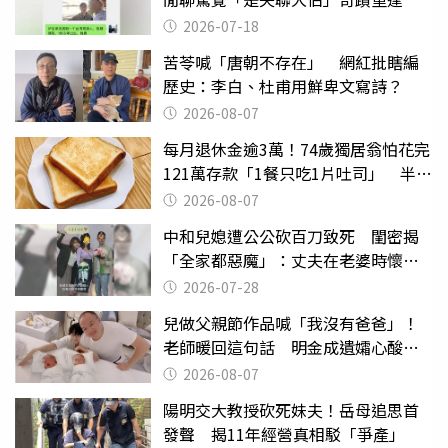
2026-07-18
苦苓喊「唐朝不存在」 網紅批瞎編
歷史：李白、杜甫用鮮卑文寫詩？
2026-08-07
每月退休金逾3萬！74歲獨居翁怕花完
121萬存款「1餐只吃1片吐司」 半年
後暴瘦嚇壞女兒
2026-08-07
中和兒媳遭公公砍百刀致死 閨密揭
「全家都惡魔」：丈夫在老婆時懷孕
摔東西
2026-07-28
兒做父親節作品喊「我沒有爸爸」！
老師暖回這句話 明金成遺孀心酸惹
淚
2026-08-07
陽明交大教授砍死妹夫！岳母追思首
發聲 揭11年經營真相駁「爭產」