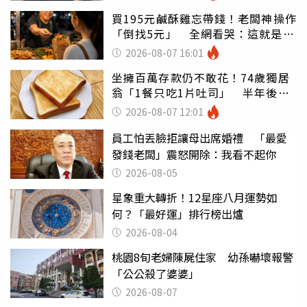
買195元鹹酥雞忘帶錢！老闆神操作
「倒找5元」 全網看哭：這就是台
灣
2026-08-07 16:01
坐擁百萬存款仍不敢花！74歲獨居
翁「1餐只吃1片吐司」 半年後暴
瘦嚇壞女兒
2026-08-07 12:01
員工怕丟臉拒讓母出席婚禮 「最愛
發錢老闆」震怒開除：我看不起你
2026-08-05
星象重大轉折！12星座八月運勢如
何？「最好運」排行榜出爐
2026-08-04
桃園8旬老婦陳屍住家 幼孫嚇壞報警
「公公殺了婆婆」
2026-08-07