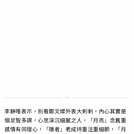
李靜唯表示，別看鄭文燦外表大剌剌，內心其實是
個足智多謀，心思深沉細膩之人，「月亮」念舊重
感情有同理心，「隱者」老成持重注重細節，「月