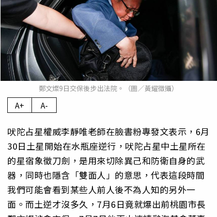
鄭文燦9日交保後步出法院。（圖／黃耀徵攝）
A+
A-
吠陀占星權威李靜唯老師在臉書粉專發文表示，6月
30日土星開始在水瓶座逆行，吠陀占星中土星所在
的星宿象徵刀劍，是用來切除異己和防衛自身的武
器，同時也隱含「雙面人」的意思，代表這段時間
我們可能會看到某些人前人後不為人知的另外一
面。而土逆才沒多久，7月6日竟就爆出前桃園市長