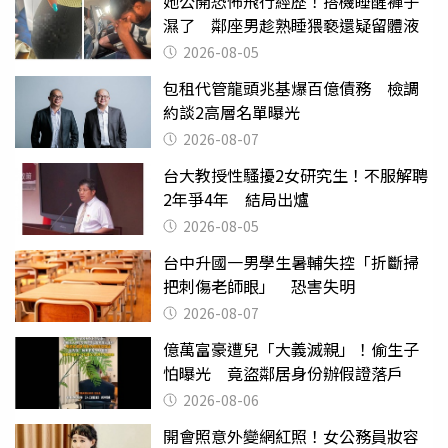
她公開恐怖飛行經歷！搭機睡醒褲子
濕了 鄰座男趁熟睡猥褻還疑留體液
2026-08-05
包租代管龍頭兆基爆百億債務 檢調
約談2高層名單曝光
2026-08-07
台大教授性騷擾2女研究生！不服解聘
2年爭4年 結局出爐
2026-08-05
台中升國一男學生暑輔失控「折斷掃
把刺傷老師眼」 恐害失明
2026-08-07
億萬富豪遭兒「大義滅親」！偷生子
怕曝光 竟盜鄰居身份辦假證落戶
2026-08-06
開會照意外變網紅照！女公務員妝容