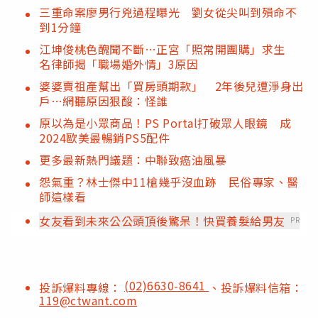
三重命案廖男行兇過程曝光 劉女從尖叫到殞命不
到1分鐘
江坤俊桃色醜聞不斷…正宮「照常開團購」求生
名律師揭「職場婚外情」3原因
婆婆賣祖產幫出「買房頭期款」 2年後兒遭淨身出
戶…網聽原因狠酸：怪誰
原以為是小眾商品！PS Portal打破眾人眼鏡 成
2024歐美最暢銷PS5配件
更多最新熱門議題：中聯致癌油風暴
怨氣重？林士傑中11槍幾乎沒血跡 民俗專家、醫
師這樣看
女友看到未來公公頭頂後驚呆！快買養髮給男友
PR
(02)6630-8641
投訴爆料專線：
、投訴爆料信箱：
119@ctwant.com