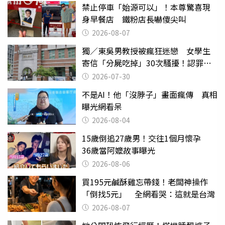
禁止停車「始源可以」！本尊驚喜現
身早餐店 鐵粉店長嚇傻尖叫
2026-08-07
獨／東吳男教授被瘋狂迷戀 女學生
寄信「分屍吃掉」30次騷擾！認罪免
關
2026-07-30
不是AI！他「沒脖子」畫面瘋傳 真相
曝光網看呆
2026-08-04
15歲倒追27歲男！交往1個月懷孕
36歲當阿嬤故事曝光
2026-08-06
買195元鹹酥雞忘帶錢！老闆神操作
「倒找5元」 全網看哭：這就是台灣
2026-08-07