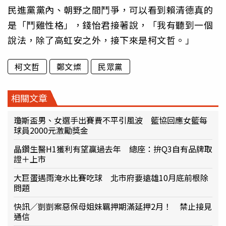
民進黨黨內、朝野之間鬥爭，可以看到賴清德真的
是「鬥雞性格」，錢怡君接著說，「我有聽到一個
說法，除了高虹安之外，接下來是柯文哲。」
柯文哲
鄭文燦
民眾黨
相關文章
瓊斯盃男、女選手出賽費不平引風波 籃協回應女籃每
球員2000元激勵獎金
晶鑽生醫H1獲利有望贏過去年 總座：拚Q3自有品牌取
證＋上市
大巨蛋遇雨淹水比賽吃球 北市府要遠雄10月底前根除
問題
快訊／剴剴案惡保母姐妹羈押期滿延押2月！ 禁止接見
通信