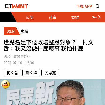
跳至主要內容區塊
下載 APP
最新
社會
娛樂
財經
政治
焦點
遭點名是下個政壇整肅對象？ 柯文
哲：我又沒做什麼壞事 我怕什麼
記者：
實習廖建銘
2024-07-10 16:30
柯文哲
鄭文燦
民眾黨