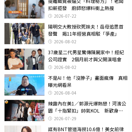
提離職竟被逼交「料理秘方」！老闆
扣薪拒發 廚師怒爆料衝上熱搜
2026-07-22
陽明交大教授砍死妹夫！岳母追思首
發聲 揭11年經營真相駁「爭產」
2026-08-02
37歲星二代男星驚傳陳屍家中！經紀
公司證實 2個月前才與父開演唱會
2026-08-02
不是AI！他「沒脖子」畫面瘋傳 真相
曝光網看呆
2026-08-04
辣露內在美1／郭源元爆熱戀！河濱公
園「十指緊扣」帥氣KOL 新歡身份
曝光
2026-07-29
誆有BNT管道海撈10.6億！美女前律