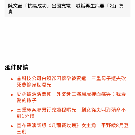
陳文茜「抗癌成功」出國充電 喊話再生病要「她」負
責
延伸閱讀
昔科技公司白領卻因懷孕被資遣 三重母子遭夫砍
死悲慘身世曝光
愛孫被活活悶死 外婆赴二殯驗屍掩面痛哭：我最
愛的孫子
三重命案廖男行兇過程曝光 劉女從尖叫到殞命不
到1分鐘
宣布聲演新版《凡爾賽玫瑰》女主角 平野綾8月登
三創