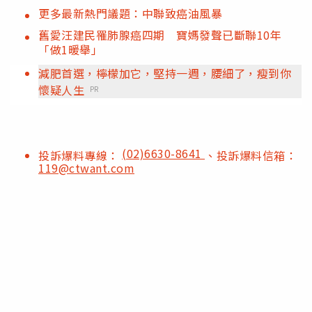
更多最新熱門議題：中聯致癌油風暴
舊愛汪建民罹肺腺癌四期 寶媽發聲已斷聯10年
「做1暖舉」
減肥首選，檸檬加它，堅持一週，腰細了，瘦到你
懷疑人生
PR
(02)6630-8641
投訴爆料專線：
、投訴爆料信箱：
119@ctwant.com