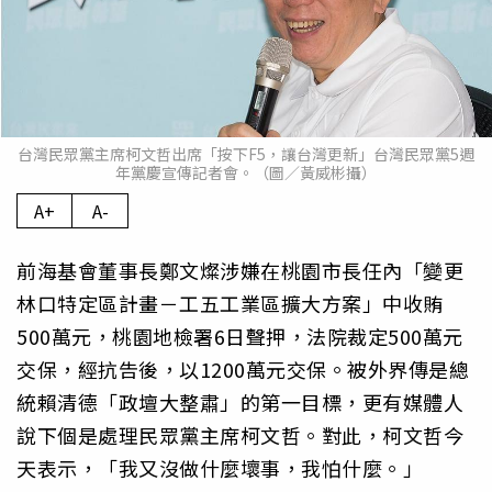
台灣民眾黨主席柯文哲出席「按下F5，讓台灣更新」台灣民眾黨5週
年黨慶宣傳記者會。（圖／黃威彬攝）
A+
A-
前海基會董事長鄭文燦涉嫌在桃園市長任內「變更
林口特定區計畫－工五工業區擴大方案」中收賄
500萬元，桃園地檢署6日聲押，法院裁定500萬元
交保，經抗告後，以1200萬元交保。被外界傳是總
統賴清德「政壇大整肅」的第一目標，更有媒體人
說下個是處理民眾黨主席柯文哲。對此，柯文哲今
天表示，「我又沒做什麼壞事，我怕什麼。」