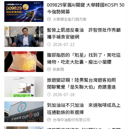
009829掌握AI關鍵 大華韓國KOSPI 50
今強勢開募
大華銀全能行銷方案
藍營上凱道反毒油 許智傑批作秀籲
攜手補食安破網
2026-07-22
腹部脂肪的「剋星」找到了，常吃這
幾物，吃走大肚囊，瘦出小蠻腰
新素簡
旅遊變認親！陸男幫台灣遊客拍照
閒聊驚覺「是失聯大伯」奇蹟重逢
2026-07-18
到加油站不只加油 來速咖啡成爲上
班通勤族的新選擇
台灣中油股份有限公司