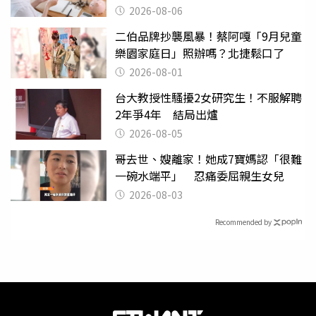
2026-08-06
二伯品牌抄襲風暴！蔡阿嘎「9月兒童
樂園家庭日」照辦嗎？北捷鬆口了
2026-08-01
台大教授性騷擾2女研究生！不服解聘
2年爭4年 結局出爐
2026-08-05
哥去世、嫂離家！她成7寶媽認「很難
一碗水端平」 忍痛委屈親生女兒
2026-08-03
Recommended by