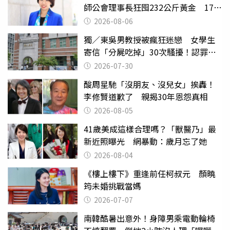
師公會理事長狂囤232公斤黃金 17人
遭起訴
2026-08-06
獨／東吳男教授被瘋狂迷戀 女學生
寄信「分屍吃掉」30次騷擾！認罪免
關
2026-07-30
酸周星馳「沒朋友、沒兒女」挨轟！
李修賢道歉了 親揭30年恩怨真相
2026-08-05
41歲美成這樣合理嗎？「獸醫乃」最
新近照曝光 網暴動：歲月忘了她
2026-08-04
《樓上樓下》重逢前任柯叔元 顏曉
筠未婚挑戰當媽
2026-07-07
南韓酷暑出意外！身障男乘電動輪椅