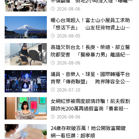
不慎翻覆 倒地2小時沒人理「曝曬
亡」
2026-08-06
暖心台灣超人！富士山小屋員工求助
「想活下去」 山友狂背物資上山：
台灣真的是寶島
2026-08-05
高雄欠到台北！長庚、榮總、部立醫
院都受害 「醫療暴力男」離譜紀錄
曝光
2026-08-06
議員、音樂人、球星、國際轉播平台
齊聚「傳奇聯盟」 跨界陣容全公
開 劍指亞洲新傳奇聯賽
2026-07-10
女網紅慘被兩度感情詐騙！前夫假割
頸詐光200萬再遇假富商「養套殺
2000萬」
2026-08-06
24歲存款破百萬！她公開致富關鍵
網一看狂讚：超孝順