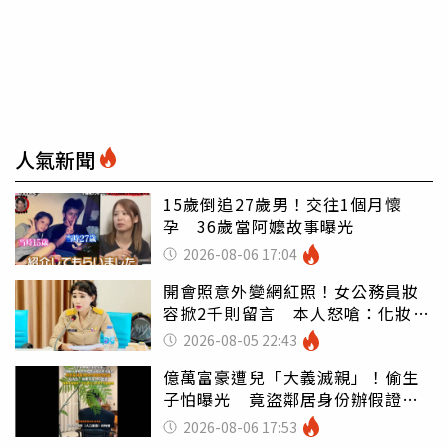
人氣新聞
15歲倒追27歲男！交往1個月懷
孕 36歲當阿嬤故事曝光
2026-08-06 17:04
開會照意外變網紅照！女公務員妝
容掀2千則留言 本人怒嗆：化妝有
錯嗎
2026-08-05 22:43
億萬富豪遭兒「大義滅親」！偷生
子怕曝光 竟盜鄰居身份辦假證落
戶
2026-08-06 17:53