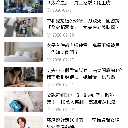
「太冷血」 員工怒駁：閉上嘴
2026-07-17
中和兒媳遭公公砍百刀致死 閨密揭
「全家都惡魔」：丈夫在老婆時懷孕
摔東西
2026-07-28
女子入住飯店遇停電 摸黑下樓被員
工告知：倒閉了
2026-07-17
丈夫小三假證做試管！癌妻開庭前1分
鐘再收離婚傳票 她崩潰：比八點檔
還扯
2026-07-31
父親群組1句「8／8快到了」掀熱
議！ 10萬人笑翻：高鐵疏運也沒列
父親節
2026-08-02
慈濟遭詐走10.6億！ 李怡貞曝女律
師背景提4疑點