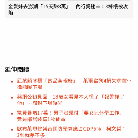
金髮妹去澎湖「15天賺8萬」 內行揭秘辛：3棟樓被攻
陷
延伸閱讀
屁孩躺冰櫃「食品全報廢」 萊爾富列4損失求償…
律師曝下場
與網公初見面 18歲女看見本人慌了「報警抓了
他」…謊報下場曝光
電費暴增17萬！男子沒錢付「要女兒休學工作」
竟是鄰居裝這1物偷電
歐布萊恩建議台國防預算應占GDP5% 柯文哲：
3%就差不多