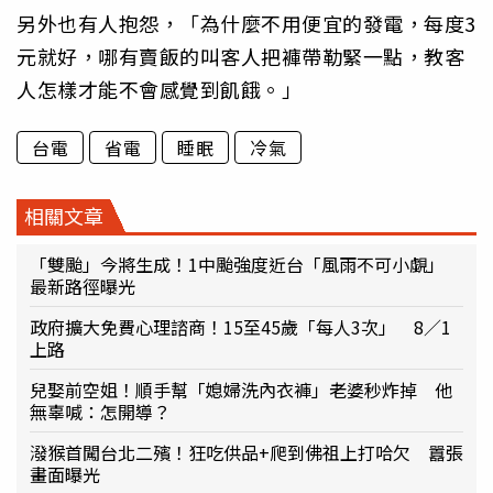
另外也有人抱怨，「為什麼不用便宜的發電，每度3
元就好，哪有賣飯的叫客人把褲帶勒緊一點，教客
人怎樣才能不會感覺到飢餓。」
台電
省電
睡眠
冷氣
相關文章
「雙颱」今將生成！1中颱強度近台「風雨不可小覷」
最新路徑曝光
政府擴大免費心理諮商！15至45歲「每人3次」 8／1
上路
兒娶前空姐！順手幫「媳婦洗內衣褲」老婆秒炸掉 他
無辜喊：怎開導？
潑猴首闖台北二殯！狂吃供品+爬到佛祖上打哈欠 囂張
畫面曝光