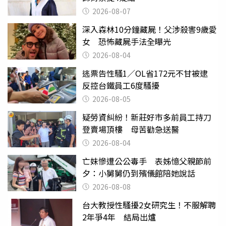
2026-08-07
深入森林10分鐘藏屍！父涉殺害9歲愛
女 恐怖藏屍手法全曝光
2026-08-04
逃票告性騷1／OL省172元不甘被逮
反控台鐵員工6度騷擾
2026-08-05
疑勞資糾紛！新莊好市多前員工持刀
登賣場頂樓 母苦勸急送醫
2026-08-04
亡妹慘遭公公毒手 表姊憶父親節前
夕：小舅舅仍到殯儀館陪她說話
2026-08-08
台大教授性騷擾2女研究生！不服解聘
2年爭4年 結局出爐