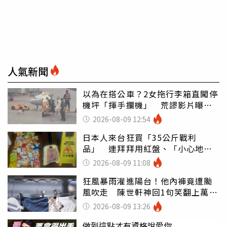
人氣新聞
以為在搭公車？2女拖行李箱直闖停
機坪「揮手攔機」 荒謬影片曝網
傻眼
2026-08-09 12:54
日本人來台狂買「35公斤戰利
品」 連拜拜用紅盤、「小心地
滑」告示牌也帶回家
2026-08-09 11:08
狂風暴雨灌進陽台！他內褲竟遭颱
風吹走 陳世軒神回1句笑翻上萬網
友
2026-08-09 13:26
做到這點才有資格說愛你