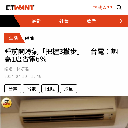
跳至主要內容區塊
下載 APP
最新
社會
娛樂
財經
生活
綜合
睡前開冷氣「把握3撇步」 台電：調
高1度省電6％
編輯：
林姸君
2024-07-19 12:49
台電
省電
睡眠
冷氣