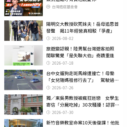
台灣癌症基金會
陽明交大教授砍死妹夫！岳母追思首
發聲 揭11年經營真相駁「爭產」
2026-08-02
旅遊變認親！陸男幫台灣遊客拍照
閒聊驚覺「是失聯大伯」奇蹟重逢
2026-07-18
台中女遛狗走斑馬線遭撞亡！母慟
「女兒隨媽祖修行去了」 駕駛過失
致死判9月
2026-07-26
獨／東吳男教授被瘋狂迷戀 女學生
寄信「分屍吃掉」30次騷擾！認罪免
關
2026-07-30
新竹音樂教室命案10天後復課！他批