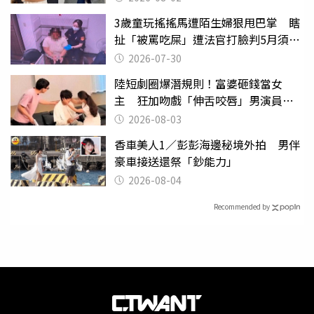
3歲童玩搖搖馬遭陌生婦狠甩巴掌 瞎
扯「被罵吃屎」遭法官打臉判5月須入
監
2026-07-30
陸短劇圈爆潛規則！富婆砸錢當女
主 狂加吻戲「伸舌咬唇」男演員崩
潰
2026-08-03
香車美人1／彭彭海邊秘境外拍 男伴
豪車接送還祭「鈔能力」
2026-08-04
Recommended by