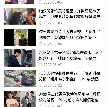
2026-08-05
她公開恐怖飛行經歷！搭機睡醒褲子
濕了 鄰座男趁熟睡猥褻還疑留體液
2026-08-05
億萬富豪遭兒「大義滅親」！偷生子
怕曝光 竟盜鄰居身份辦假證落戶
2026-08-06
母親過世當天提領206萬辦後事「父子
遭判刑」 律師：搶錢先下手是罪
2026-08-07
陽交大教授殺害連襟案！ 精神科醫
分析「絕非為了爭產」：2年前就已言
行詭異
2026-07-22
37歲星二代男星驚傳陳屍家中！經紀
公司證實 2個月前才與父開演唱會
2026-08-02