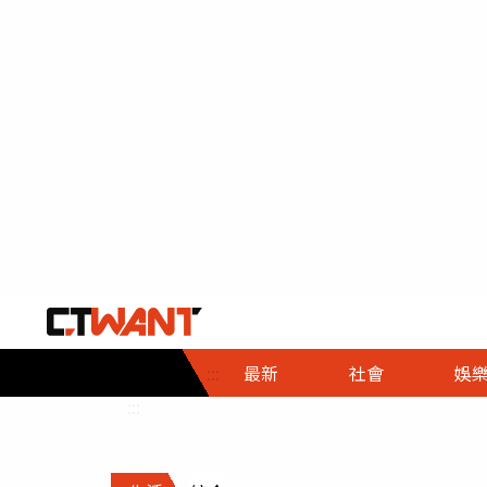
社會首頁
娛樂首頁
財經首頁
政
:::
最新
社會
娛
時事
即時
熱線
:::
直擊
大條
人物
調查
專題
３Ｃ