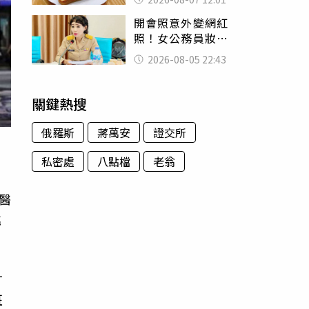
司」 半年後暴瘦
開會照意外變網紅
嚇壞女兒
照！女公務員妝容
掀2千則留言 本人
2026-08-05 22:43
怒嗆：化妝有錯嗎
關鍵熱搜
俄羅斯
蔣萬安
證交所
私密處
八點檔
老翁
醫
跳
才
班