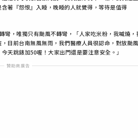
是含著『怨恨』入睡，晚睡的人就覺得，等待是值得
大轉彎，唯獨只有颱風不轉彎，「人家吃米粉，我喊燒，
院，目前台南無風無雨，我們醫療人員很認命，對放颱
今天跳錶加50喔！大家出門還是要注意安全。」