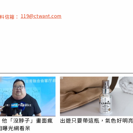
119@ctwant.com
爆料信箱：
PR
I！他「沒脖子」畫面瘋
出遊只要帶這瓶，氣色好明
相曝光網看呆