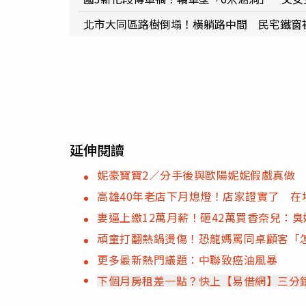
北市大同區路樹倒塌！橫躺路中間 民宅鐵窗
延伸閱讀
妮豪寶寶2／分手後與歐陽妮妮假戲真做 
高雄40年老店下月熄燈！店家證實了 在
妻逼上繳12萬月薪！砸42萬買香奈兒：臭
頑童打翻熱鍋燙傷！恐龍媽罵同桌顧客「
更多最新熱門議題：中聯致癌油風暴
下個月房租差一點？快上【易借網】三分