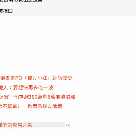
被撞凹
張書豪PO「寶貝小妹」對話洩愛
地人：要趕快再去吃一波
媽寶 他存款380萬剩8萬崩潰喊離
怎不幫顧」 掀兩派網友論戰
鐘解決燃眉之急
PR