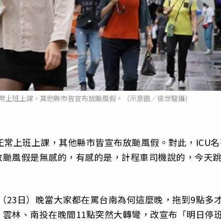
正常上班上課，其他縣市皆宣布放颱風假。（示意圖／侯世駿攝）
正常上班上課，其他縣市皆宣布放颱風假。對此，ICU名
放颱風假是無感的，有感的是，計程車司機說的，今天
昨（23日）晚當大家都在罵台南為何這麼晚，拖到9點多
雲林、南投在晚間11點突然大轉彎，改宣布「明日停