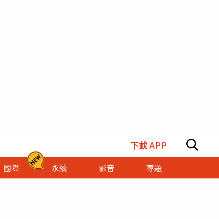
下載 APP
國際
永續
影音
專題