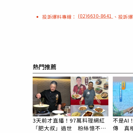
(02)6630-8641
投訴爆料專線：
、投訴
熱門推薦
3天前才直播！97萬料理網紅
不是A
「肥大叔」過世 粉絲憶不對
傳 真