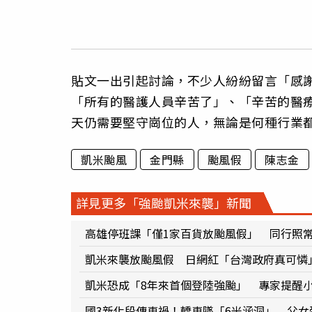
貼文一出引起討論，不少人紛紛留言「感
「所有的醫護人員辛苦了」、「辛苦的醫
天仍需要堅守崗位的人，無論是何種行業
凱米颱風
金門縣
颱風假
陳志金
詳見更多「強颱凱米來襲」新聞
高雄停班課「僅1家百貨放颱風假」 同行照
凱米來襲放颱風假 日網紅「台灣政府真可憐
凱米恐成「8年來首個登陸強颱」 專家提醒
國3新化段傳車禍！轎車墜「6米涵洞」 父