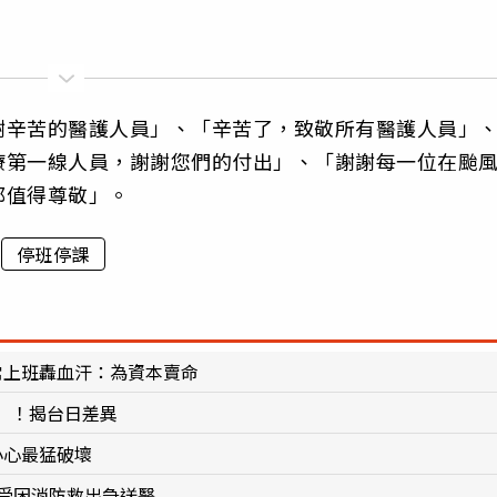
謝辛苦的醫護人員」、「辛苦了，致敬所有醫護人員」
療第一線人員，謝謝您們的付出」、「謝謝每一位在颱
都值得尊敬」。
停班停課
常上班轟血汗：為資本賣命
」！揭台日差異
小心最猛破壞
女受困消防救出急送醫