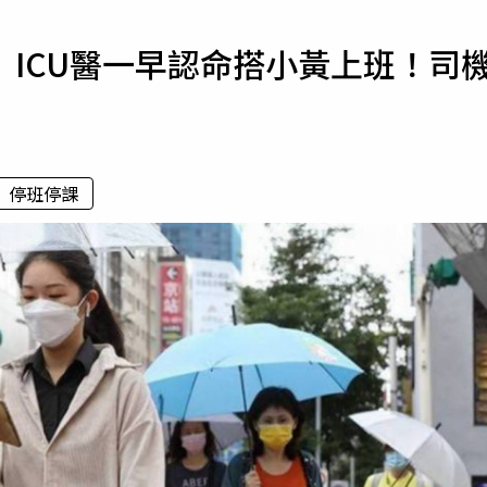
寵物
ICU醫一早認命搭小黃上班！司
運勢
運動
梅酒
停班停課