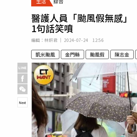
生活
綜合
人物
汽車
醫護人員「颱風假無感」 
專欄
1句話笑噴
房產新勢力
編輯：
林姸君
2024-07-24 12:56
凱米颱風
金門縣
颱風假
陳志金
Next