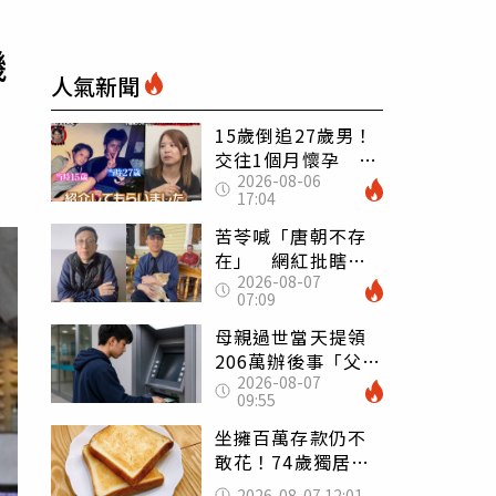
機
人氣新聞
15歲倒追27歲男！
交往1個月懷孕 36
2026-08-06
歲當阿嬤故事曝光
17:04
苦苓喊「唐朝不存
在」 網紅批瞎編
2026-08-07
歷史：李白、杜甫
07:09
用鮮卑文寫詩？
母親過世當天提領
206萬辦後事「父子
2026-08-07
遭判刑」 律師：
09:55
搶錢先下手是罪
坐擁百萬存款仍不
敢花！74歲獨居翁
「1餐只吃1片吐
2026-08-07 12:01