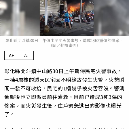
彰化縣北斗鎮30日上午傳出民宅火警事故，造成1死2重傷的慘案。
（圖／翻攝畫面）
A+
A-
彰化縣北斗鎮中山路30日上午驚傳民宅火警事故。
一棟4層樓的透天民宅因不明緣故發生火警，火勢瞬
間一發不可收拾，民宅的1樓幾乎被火舌吞沒。警消
獲報後也立即派員前往灌救，目前已造成3死3傷的
慘案。而火災發生後，住戶緊急逃出的影像也曝光
了。