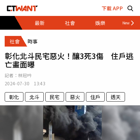
跳至主要內容區塊
下載 APP
最新
社會
娛樂
財經
社會
時事
彰化北斗民宅惡火！釀3死3傷 住戶逃
亡畫面曝
記者：
林冠吟
2024-07-30 13:43
彰化
北斗
民宅
惡火
住戶
透天