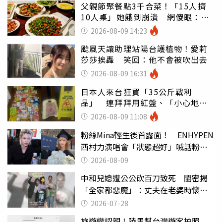
父親節聚餐點3千合菜！「15人擠
10人桌」她餓到崩潰 網傻眼：讓
店家看笑話
2026-08-09 14:23
颱風天讓助理站陽台護植物！愛莉
莎莎挨轟 笑回：他不會被吹出去
2026-08-09 16:31
日本人來台狂買「35公斤戰利
品」 連拜拜用紅盤、「小心地
滑」告示牌也帶回家
2026-08-09 11:08
粉絲Mina輕生後首露面！ ENHYPEN
西村力演唱會「狀態超好」喊話粉
絲：我們心意相通
2026-08-09
中和兒媳遭公公砍百刀致死 閨密揭
「全家都惡魔」：丈夫在老婆時懷孕
摔東西
2026-07-28
旅遊變認親！陸男幫台灣遊客拍照