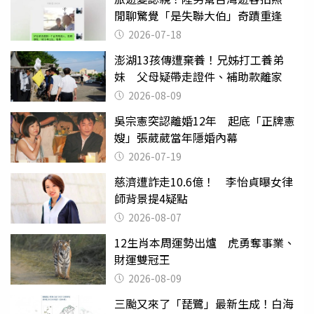
閒聊驚覺「是失聯大伯」奇蹟重逢
2026-07-18
澎湖13孩傳遭棄養！兄姊打工養弟
妹 父母疑帶走證件、補助款離家
2026-08-09
吳宗憲突認離婚12年 起底「正牌憲
嫂」張葳葳當年隱婚內幕
2026-07-19
慈濟遭詐走10.6億！ 李怡貞曝女律
師背景提4疑點
2026-08-07
12生肖本周運勢出爐 虎勇奪事業、
財運雙冠王
2026-08-09
三颱又來了「琵鷺」最新生成！白海