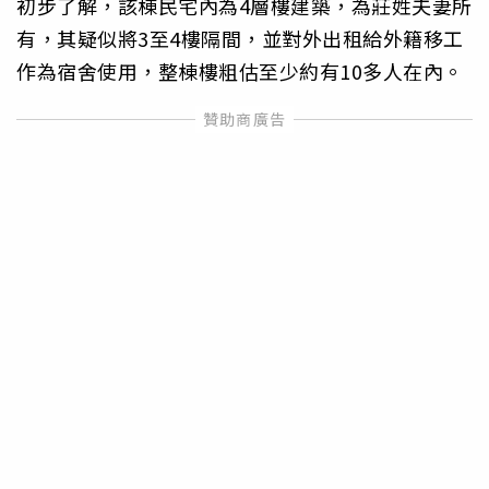
初步了解，該棟民宅內為4層樓建築，為莊姓夫妻所
有，其疑似將3至4樓隔間，並對外出租給外籍移工
作為宿舍使用，整棟樓粗估至少約有10多人在內。