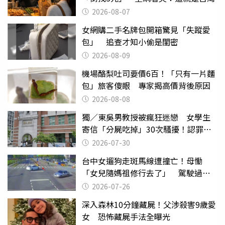
2026-08-07
女網購二手名牌包開箱驚見「失蹤愛
包」 追查才知小偷是閨密
2026-08-09
機場酪梨吐司要價6百！「只有一片麵
包」旅客傻眼 專家揭高價背後原因
2026-08-08
獨／東吳男教授被瘋狂迷戀 女學生
寄信「分屍吃掉」30次騷擾！認罪免
關
2026-07-30
台中女遛狗走斑馬線遭撞亡！母慟
「女兒隨媽祖修行去了」 駕駛過失
致死判9月
2026-07-26
深入森林10分鐘藏屍！父涉殺害9歲愛
女 恐怖藏屍手法全曝光