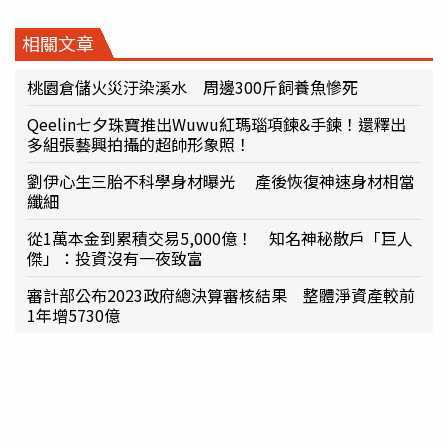
相關文章
桃園倉儲火災汙染溪水 周邊300斤飼養魚慘死
Qeelin七夕珠寶推出Wuwu紅瑪瑙項鍊&手鍊！還釋出
多組張藝興拍攝的超帥形象照！
劉伊心生三胎不科學身材曝光 產後恢復神速身材相當
纖細
從1萬本金到累積交易5,000億！ 知名神秘散戶「巨人
傑」：投資沒有一夜致富
審計部公布2023政府總決算審核結果 整體淨資產較前
1年增5730億