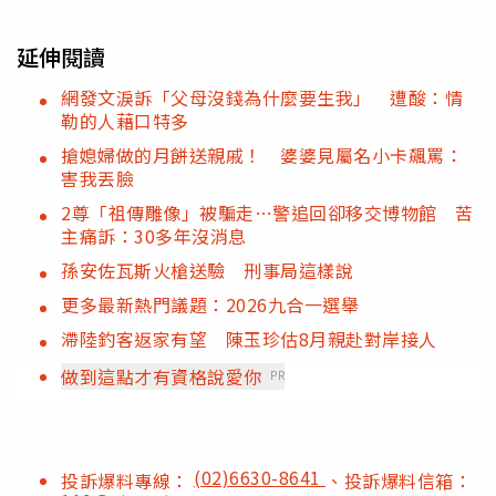
延伸閱讀
網發文淚訴「父母沒錢為什麼要生我」 遭酸：情
勒的人藉口特多
搶媳婦做的月餅送親戚！ 婆婆見屬名小卡飆罵：
害我丟臉
2尊「祖傳雕像」被騙走…警追回卻移交博物館 苦
主痛訴：30多年沒消息
孫安佐瓦斯火槍送驗 刑事局這樣說
更多最新熱門議題：2026九合一選舉
滯陸釣客返家有望 陳玉珍估8月親赴對岸接人
做到這點才有資格說愛你
PR
(02)6630-8641
投訴爆料專線：
、投訴爆料信箱：