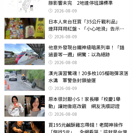
豚影響未完 2地達停班課標準
2026-08-09
日本人來台狂買「35公斤戰利品」
連拜拜用紅盤、「小心地滑」告示牌
也帶回家
2026-08-09
他意外發現台鐵神級暗黑列車！「錯
過要等一週」網驚：以為絕跡
2026-08-08
漢光演習驚魂！20多枚105榴砲彈滾落
水溝 軍警急封鎖搶運
2026-08-09
原本很討厭小S！家長曝「校慶1舉
動」讓她徹底改觀 網友洗版認證
2026-08-08
買195元鹹酥雞忘帶錢！老闆神操作
「倒找5元」 全網看哭：這就是台灣