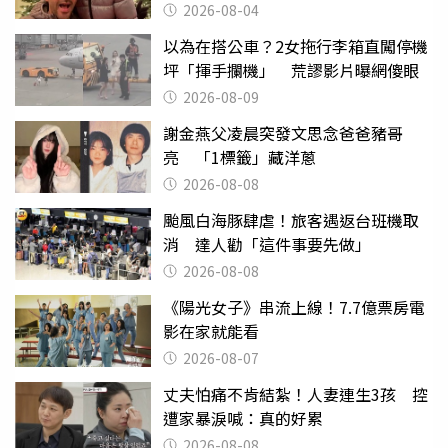
2026-08-04
以為在搭公車？2女拖行李箱直闖停機
坪「揮手攔機」 荒謬影片曝網傻眼
2026-08-09
謝金燕父凌晨突發文思念爸爸豬哥
亮 「1標籤」藏洋蔥
2026-08-08
颱風白海豚肆虐！旅客遇返台班機取
消 達人勸「這件事要先做」
2026-08-08
《陽光女子》串流上線！7.7億票房電
影在家就能看
2026-08-07
丈夫怕痛不肯結紮！人妻連生3孩 控
遭家暴淚喊：真的好累
2026-08-08