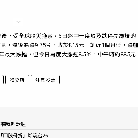
新高後，受全球股災拖累，5日盤中一度觸及跌停亮綠燈的
年首見，最後暴跌9.75％、收於815元，創近3個月低，跌
下歷年最大跌幅，但今日再度大漲逾8.5%，中午時約885元
證交所
注意股票
來聽我唱歌喔」
「四肢骨折」斷魂台26