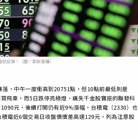
強勁反彈。（圖／劉耿豪攝）
落，中午一度衝高到20751點，但10點前最低則是
是雲霄飛車，而5日跌停亮綠燈、痛失千金股寶座的聯發科
1090元，後續打開仍有近9%漲幅，台積電（2330）也
積電近6個交易日收盤價價差高達129元，列為注意股