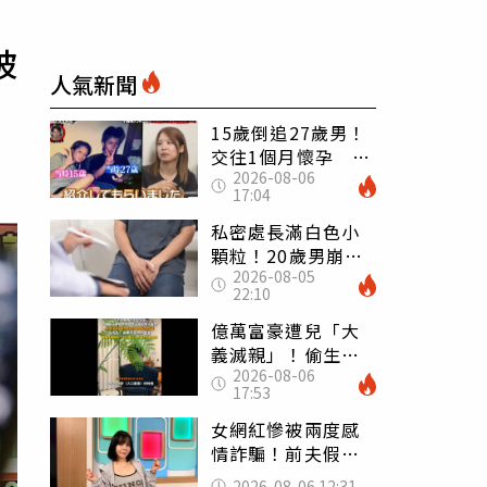
被
人氣新聞
15歲倒追27歲男！
交往1個月懷孕 36
2026-08-06
歲當阿嬤故事曝光
17:04
私密處長滿白色小
顆粒！20歲男崩潰
2026-08-05
求診 醫曝5大真相
22:10
別再誤會
億萬富豪遭兒「大
義滅親」！偷生子
2026-08-06
怕曝光 竟盜鄰居
17:53
身份辦假證落戶
女網紅慘被兩度感
情詐騙！前夫假割
頸詐光200萬再遇假
2026-08-06 12:31