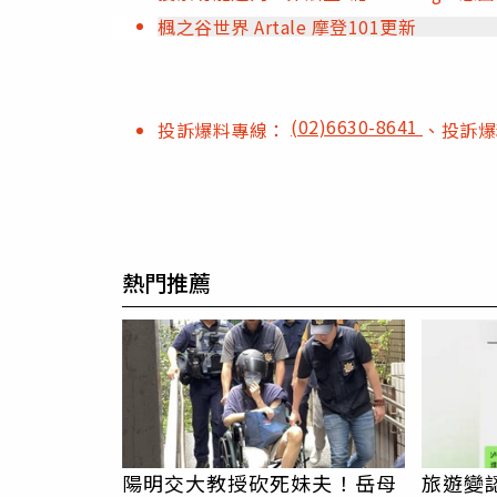
楓之谷世界 Artale 摩登101更新
(02)6630-8641
投訴爆料專線：
、投訴
熱門推薦
陽明交大教授砍死妹夫！岳母
旅遊變