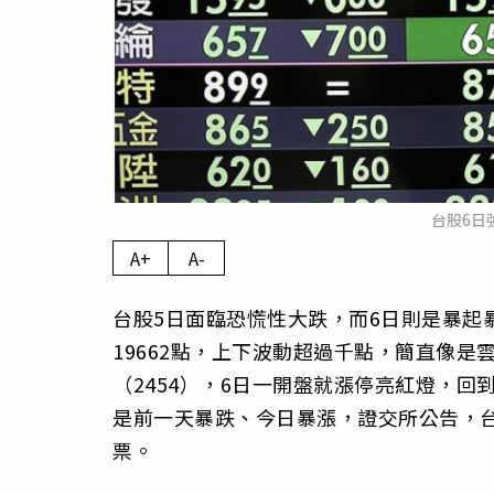
台股6日
A+
A-
台股5日面臨恐慌性大跌，而6日則是暴起暴
19662點，上下波動超過千點，簡直像
（2454），6日一開盤就漲停亮紅燈，回到
是前一天暴跌、今日暴漲，證交所公告，台
票。