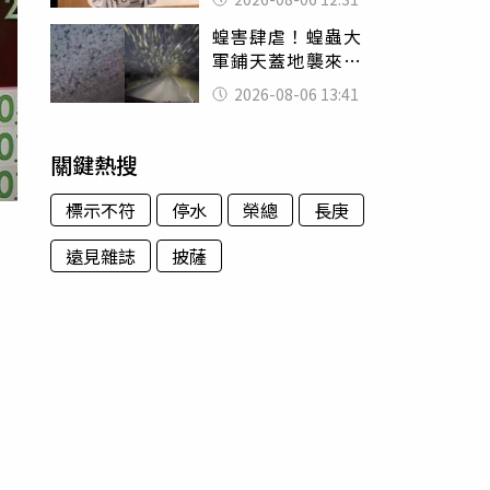
富商「養套殺2000
蝗害肆虐！蝗蟲大
萬」
軍鋪天蓋地襲來宛
如末日 網驚：聖
2026-08-06 13:41
經十災
關鍵熱搜
標示不符
停水
榮總
長庚
遠見雜誌
披薩