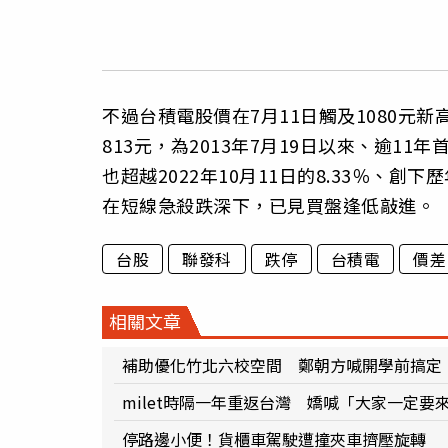
不過台積電股價在7月11日觸及1080元
813元，為2013年7月19日以來、逾11
也超越2022年10月11日的8.33％、創
在短線急殺跌深下，已見買盤逢低敲進。
台股
聯發科
跌停
台積電
價差
相關文章
補助優化竹北六校空間 鄭朝方喊開學前搞定
milet時隔一年重返台灣 嬌喊「大家一定要
停路邊小便！貨櫃車駕駛遭撞夾車擠壓旋轉 