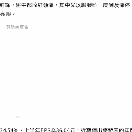
為前鋒，盤中都收紅領漲，其中又以聯發科一度觸及漲停
還亮眼。
34.54%、上半年EPS為36.04元，近期傳出將發表的年