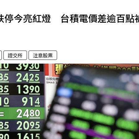
寵物
跌停今亮紅燈 台積電價差逾百點
運勢
運動
梅酒
證交所
注意股票