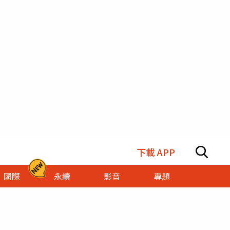
下載 APP
國際
永續
影音
專題