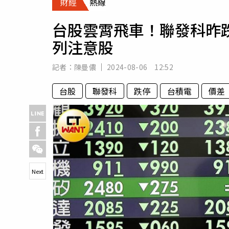
財經
熱線
人物
汽車
台股雲霄飛車！聯發科昨
專欄
列注意股
房產新勢力
記者：
陳曼儂
2024-08-06 12:52
台股
聯發科
跌停
台積電
價差
Next