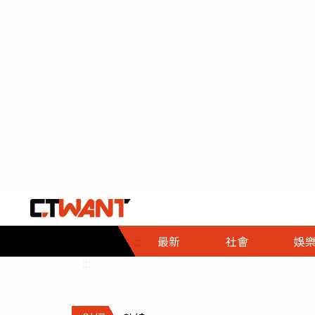
社會首頁
娛樂首頁
財經首頁
政
:::
最新
社會
娛
時事
即時
熱線
:::
直擊
大條
人物
調查
專題
３Ｃ