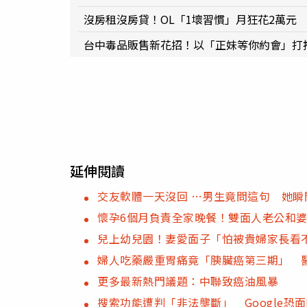
沒房租沒房貸！OL「1壞習慣」月狂花2萬元
台中毒品販售新花招！以「正妹等你約會」打
延伸閱讀
交友軟體一天沒回 …男生竟問這句 她瞬
懷孕6個月負責全家晚餐！雙面人老公和
兒上幼兒園！妻愛面子「怕被貴婦家長看不
婦人吃藥嚴重胃痛竟「胰臟癌第三期」 
更多最新熱門議題：中聯致癌油風暴
搜索功能遭判「非法壟斷」 Google恐