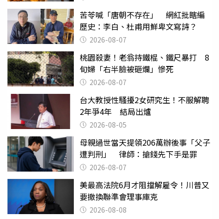
苦苓喊「唐朝不存在」 網紅批瞎編
歷史：李白、杜甫用鮮卑文寫詩？
2026-08-07
桃園殺妻！老翁持鐵棍、鐵尺暴打 8
旬婦「右半臉被砸爛」慘死
2026-08-07
台大教授性騷擾2女研究生！不服解聘
2年爭4年 結局出爐
2026-08-05
母親過世當天提領206萬辦後事「父子
遭判刑」 律師：搶錢先下手是罪
2026-08-07
美最高法院6月才阻擋解雇令！川普又
要撤換聯準會理事庫克
2026-08-08