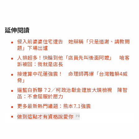
延伸閱讀
侵入前婆婆住宅遭告 她辯稱「只是道謝、請教問
題」下場出爐
人排超多！快輪到他「店員先叫後面阿嬤」 嗆客
訴被回：我就是店長
接連算中花蓮強震！ 命理師再爆「台灣難躲4威
脅」
逼藍白拆夥？2／柯政治獻金遭放大鏡檢視 陳智
菡：不會屈服於壓力
更多最新熱門議題：熊本7.1強震
做到這點才有資格說愛你
PR