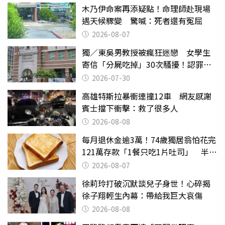
木乃伊命案再添疑點！命理師赴現場
遇天候驟變 驚喊：死者還有冤屈
2026-08-07
獨／東吳男教授被瘋狂迷戀 女學生
寄信「分屍吃掉」30次騷擾！認罪免
關
2026-07-30
高雄特斯拉暴衝連撞12車 網友感謝
賓士擋下衝擊：救了很多人
2026-08-08
每月退休金逾3萬！74歲獨居翁怕花完
121萬存款「1餐只吃1片吐司」 半年
後暴瘦嚇壞女兒
2026-08-07
徐莉玲打破沉默談兒子身世！心碎揭
徐子翔輕生內幕：帶給我巨大哀傷
2026-08-08