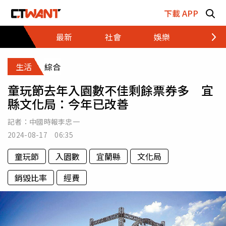
跳至主要內容區塊
下載 APP
最新
社會
娛樂
財經
生活
綜合
童玩節去年入園數不佳剩餘票券多 宜
縣文化局：今年已改善
記者：
中國時報李忠一
2024-08-17 06:35
童玩節
入園數
宜蘭縣
文化局
銷毀比率
經費