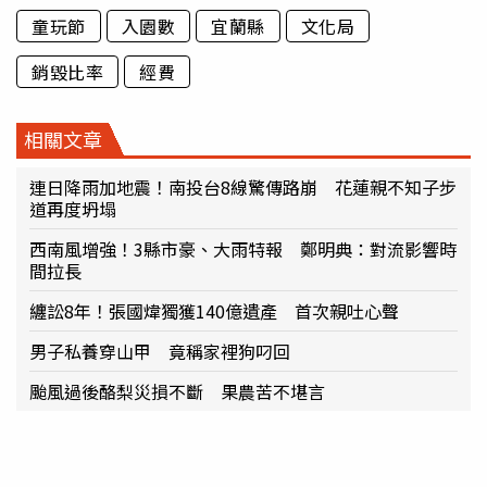
童玩節
入園數
宜蘭縣
文化局
銷毀比率
經費
相關文章
連日降雨加地震！南投台8線驚傳路崩 花蓮親不知子步
道再度坍塌
西南風增強！3縣市豪、大雨特報 鄭明典：對流影響時
間拉長
纏訟8年！張國煒獨獲140億遺產 首次親吐心聲
男子私養穿山甲 竟稱家裡狗叼回
颱風過後酪梨災損不斷 果農苦不堪言