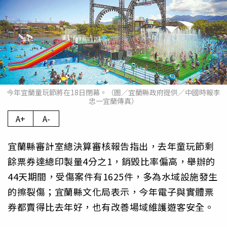
今年宜蘭童玩節將在18日閉幕。（圖／宜蘭縣政府提供／中國時報李
忠一宜蘭傳真）
A+
A-
宜蘭縣審計室總決算審核報告指出，去年童玩節剩
餘票券達總印製量4分之1，銷毀比率偏高，舉辦的
44天期間，受傷案件有1625件，多為水域設施發生
的擦裂傷；宜蘭縣文化局表示，今年電子與實體票
券都賣得比去年好，也有改善場域維護遊客安全。