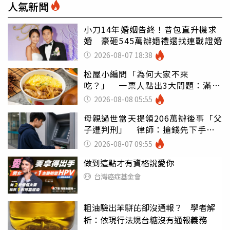
人氣新聞
小刀14年婚姻告終！昔包直升機求
婚 豪砸545萬辦婚禮還找連戰證婚
2026-08-07 18:38
松屋小編問「為何大家不來
吃？」 一票人點出3大問題：滿手
好牌打到爛
2026-08-08 05:55
母親過世當天提領206萬辦後事「父
子遭判刑」 律師：搶錢先下手是
罪
2026-08-07 09:55
做到這點才有資格說愛你
台灣癌症基金會
粗油驗出苯駢芘卻沒通報？ 學者解
析：依現行法規台糖沒有通報義務