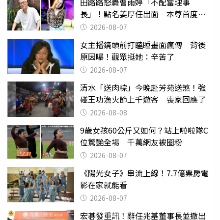
田路路怒轟曹雨婷「不配當理事
長」！點名姜厚任出面 本尊首度回
應了
2026-08-07
女主播鏡頭前打瞌睡畫面瘋傳 背後
原因曝！觀眾挺她：辛苦了
2026-08-07
清水「送肉粽」今晚赴芳苑送煞！強
碰王功漁火節上千遊客 喪家回應了
2026-08-08
9歲女孩60公斤又如何？站上啦啦隊C
位驚艷全場 千萬網友被圈粉
2026-08-07
《陽光女子》串流上線！7.7億票房電
影在家就能看
2026-08-07
宏碁發重訊！辭任兆基董事長並撤出