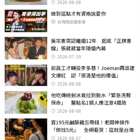
2026-08-08
做到這點才有資格說愛你
台灣癌症基金會
吳宗憲突認離婚12年 起底「正牌憲
嫂」張葳葳當年隱婚內幕
2026-07-19
前員工才轉投李多慧！Joeman再談建
文爆紅 認「很清楚他的價值」
2026-08-06
他吃傳統剉冰竟拉到脫水「緊急洗腎
保命」 醫點名1類人應注意4風險
2026-08-08
買195元鹹酥雞忘帶錢！老闆神操作
「倒找5元」 全網看哭：這就是台灣
2026-08-07